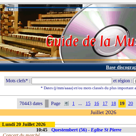
Base discogra
Mots clefs* :
et région :
* Dates (j/mm/aaaa) et/ou mots classés du plus important
70443 dates
Page
1
...
15
16
17
18
19
20
Juillet 2026
Lundi 20 Juillet 2026
10:45
Questembert (56) -
Eglise St Pierre
Concert du marché