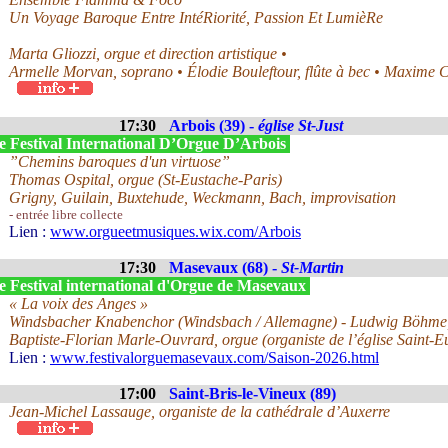
Un Voyage Baroque Entre IntéRiorité, Passion Et LumièRe
Marta Gliozzi, orgue et direction artistique •
Armelle Morvan, soprano • Élodie Bouleftour, flûte à bec • Maxime 
17:30
Arbois (39) -
église St-Just
e Festival International D’Orgue D’Arbois
”Chemins baroques d'un virtuose”
Thomas Ospital, orgue (St-Eustache-Paris)
Grigny, Guilain, Buxtehude, Weckmann, Bach, improvisation
- entrée libre collecte
Lien :
www.orgueetmusiques.wix.com/Arbois
17:30
Masevaux (68) -
St-Martin
e Festival international d'Orgue de Masevaux
« La voix des Anges »
Windsbacher Knabenchor (Windsbach / Allemagne) - Ludwig Böhme, 
Baptiste-Florian Marle-Ouvrard, orgue (organiste de l’église Saint-Eu
Lien :
www.festivalorguemasevaux.com/Saison-2026.html
17:00
Saint-Bris-le-Vineux (89)
Jean-Michel Lassauge, organiste de la cathédrale d’Auxerre