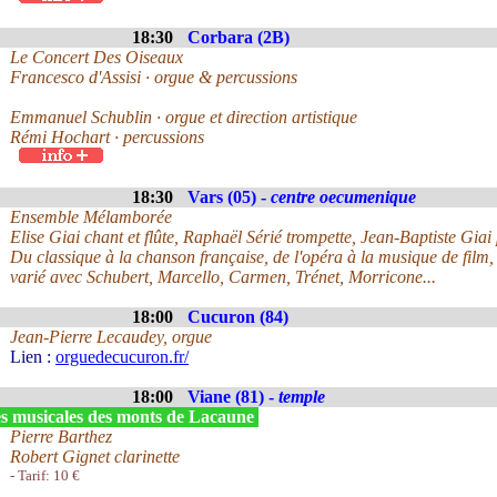
18:30
Corbara (2B)
Le Concert Des Oiseaux
Francesco d'Assisi · orgue & percussions
Emmanuel Schublin · orgue et direction artistique
Rémi Hochart · percussions
18:30
Vars (05) -
centre oecumenique
Ensemble Mélamborée
Elise Giai chant et flûte, Raphaël Sérié trompette, Jean-Baptiste Giai
Du classique à la chanson française, de l'opéra à la musique de film, 
varié avec Schubert, Marcello, Carmen, Trénet, Morricone...
18:00
Cucuron (84)
Jean-Pierre Lecaudey, orgue
Lien :
orguedecucuron.fr/
18:00
Viane (81) -
temple
s musicales des monts de Lacaune
Pierre Barthez
Robert Gignet clarinette
- Tarif: 10 €