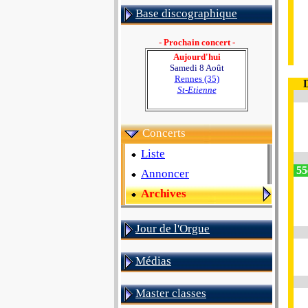
Base discographique
- Prochain concert -
Aujourd'hui
Samedi 8 Août
Rennes (35)
St-Etienne
Concerts
Liste
55e
Annoncer
Archives
Jour de l'Orgue
Médias
Master classes