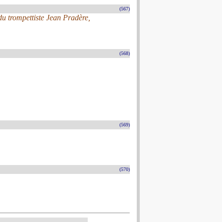
(567)
 trompettiste Jean Pradère,
(568)
(569)
(570)