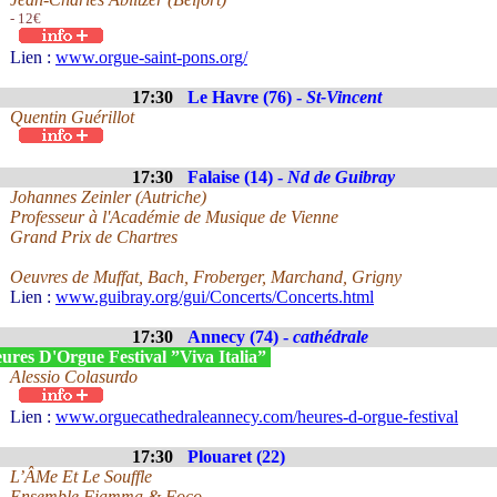
- 12€
Lien :
www.orgue-saint-pons.org/
17:30
Le Havre (76) -
St-Vincent
Quentin Guérillot
17:30
Falaise (14) -
Nd de Guibray
Johannes Zeinler (Autriche)
Professeur à l'Académie de Musique de Vienne
Grand Prix de Chartres
Oeuvres de Muffat, Bach, Froberger, Marchand, Grigny
Lien :
www.guibray.org/gui/Concerts/Concerts.html
17:30
Annecy (74) -
cathédrale
ures D'Orgue Festival ”Viva Italia”
Alessio Colasurdo
Lien :
www.orguecathedraleannecy.com/heures-d-orgue-festival
17:30
Plouaret (22)
L’ÂMe Et Le Souffle
Ensemble Fiamma & Foco