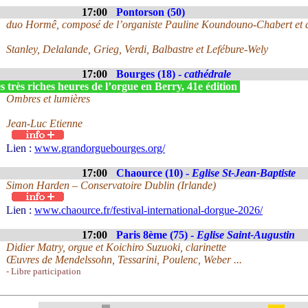
17:00
Pontorson (50)
duo Hormê, composé de l’organiste Pauline Koundouno-Chabert et du
Stanley, Delalande, Grieg, Verdi, Balbastre et Lefébure-Wely
17:00
Bourges (18) -
cathédrale
 très riches heures de l’orgue en Berry, 41e édition
Ombres et lumières
Jean-Luc Etienne
Lien :
www.grandorguebourges.org/
17:00
Chaource (10) -
Eglise St-Jean-Baptiste
Simon Harden – Conservatoire Dublin (Irlande)
Lien :
www.chaource.fr/festival-international-dorgue-2026/
17:00
Paris 8ème (75) -
Eglise Saint-Augustin
Didier Matry, orgue et Koichiro Suzuoki, clarinette
Œuvres de Mendelssohn, Tessarini, Poulenc, Weber ...
- Libre participation