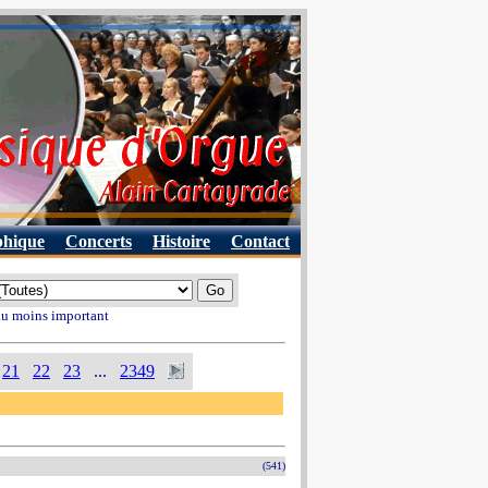
phique
Concerts
Histoire
Contact
 au moins important
21
22
23
...
2349
(541)