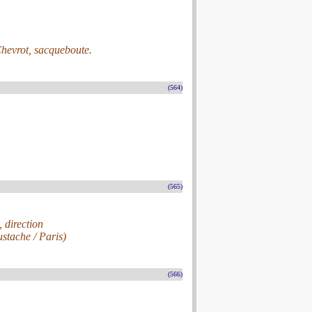
Chevrot, sacqueboute.
(564)
(565)
direction
stache / Paris)
(566)