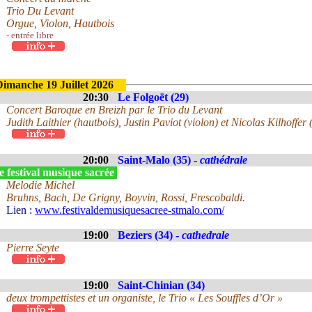
Trio Du Levant
Orgue, Violon, Hautbois
- entrée libre
Dimanche 19 Juillet 2026
20:30
Le Folgoët (29)
Concert Baroque en Breizh par le Trio du Levant
Judith Laithier (hautbois), Justin Paviot (violon) et Nicolas Kilhoffer 
20:00
Saint-Malo (35) -
cathédrale
 festival musique sacrée
Melodie Michel
Bruhns, Bach, De Grigny, Boyvin, Rossi, Frescobaldi.
Lien :
www.festivaldemusiquesacree-stmalo.com/
19:00
Beziers (34) -
cathedrale
Pierre Seyte
19:00
Saint-Chinian (34)
deux trompettistes et un organiste, le Trio « Les Souffles d’Or »