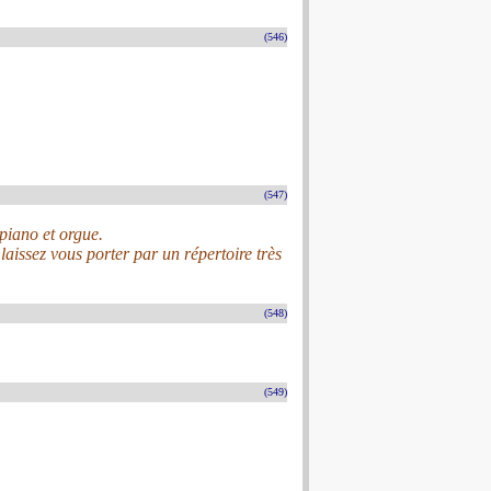
(546)
(547)
 piano et orgue.
laissez vous porter par un répertoire très
(548)
(549)