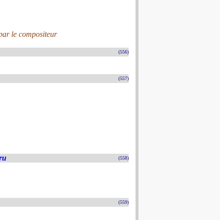
par le compositeur
(556)
(557)
ru
(558)
(559)