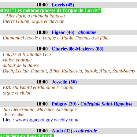
18:00
Lorris (45)
stival ”Les métamorphoses de l'orgue de Lorris”
”After dark, a midnight fantasia”
Pierre Gallon, orgue et clavecin
18:00
Figeac (46) -
abbatiale
Emmanuel Hocde à l'orgue et Paola Thomas à la flûte.
18:00
Charleville-Mezières (08)
Louyse et Brunhilde Gris
violon et orgue
autour de la danse
Bach, Leclair, Dumont, Biber, Radulescu, bartok, Alain, Saint-Saëns
18:00
Josselin (56)
Elzbieta Isnard et Blandine Piccinini
orgue et violon
18:00
Poligny (39) -
Collégiale Saint-Hippolyte
Jan Liebermann, Mayence-Allemagne
- Entrée libre
Lien :
www.orguepoligny.weebly.com/
18:00
Auch (32) -
cathedrale
s claviers en Pays d'Auch