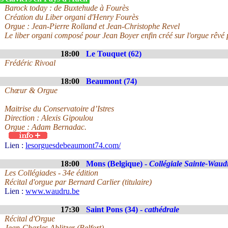
Barock today : de Buxtehude à Fourès
Création du Liber organi d'Henry Fourès
Orgue : Jean-Pierre Rolland et Jean-Christophe Revel
Le liber organi composé pour Jean Boyer enfin créé sur l'orgue rêvé 
18:00
Le Touquet (62)
Frédéric Rivoal
18:00
Beaumont (74)
Chœur & Orgue
Maitrise du Conservatoire d’Istres
Direction : Alexis Gipoulou
Orgue : Adam Bernadac.
Lien :
lesorguesdebeaumont74.com/
18:00
Mons (Belgique) -
Collégiale Sainte-Waud
Les Collégiades - 34e édition
Récital d'orgue par Bernard Carlier (titulaire)
Lien :
www.waudru.be
17:30
Saint Pons (34) -
cathédrale
Récital d'Orgue
Jean-Charles Ablitzer (Belfort)