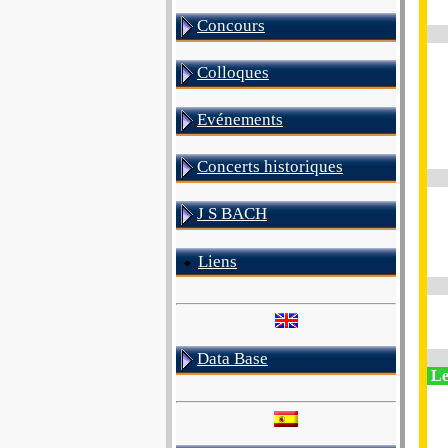
Concours
Colloques
Evénements
Concerts historiques
J S BACH
Liens
Data Base
Le