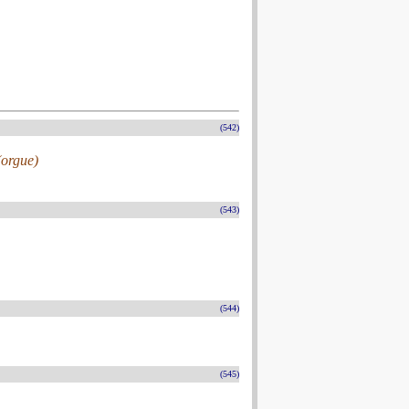
(542)
(orgue)
(543)
(544)
(545)