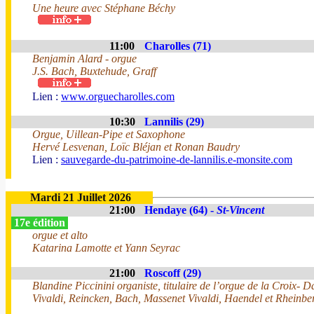
Une heure avec Stéphane Béchy
11:00
Charolles (71)
Benjamin Alard - orgue
J.S. Bach, Buxtehude, Graff
Lien :
www.orguecharolles.com
10:30
Lannilis (29)
Orgue, Uillean-Pipe et Saxophone
Hervé Lesvenan, Loïc Bléjan et Ronan Baudry
Lien :
sauvegarde-du-patrimoine-de-lannilis.e-monsite.com
Mardi 21 Juillet 2026
21:00
Hendaye (64) -
St-Vincent
17e édition
orgue et alto
Katarina Lamotte et Yann Seyrac
21:00
Roscoff (29)
Blandine Piccinini organiste, titulaire de l’orgue de la Croix- 
Vivaldi, Reincken, Bach, Massenet Vivaldi, Haendel et Rheinber