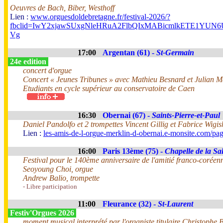
Oeuvres de Bach, Biber, Westhoff
Lien :
www.orguesdoldebretagne.fr/festival-2026/?
fbclid=IwY2xjawSUxgNleHRuA2FlbQIxMABicmlkETE1Y
Vg
17:00
Argentan (61) -
St-Germain
24e edition
concert d'orgue
Concert « Jeunes Tribunes » avec Mathieu Besnard et Julian 
Etudiants en cycle supérieur au conservatoire de Caen
16:30
Obernai (67) -
Saints-Pierre-et-Paul
Daniel Pandolfo et 2 trompettes Vincent Gillig et Fabrice Wigis
Lien :
les-amis-de-l-orgue-merklin-d-obernai.e-monsite.com/pa
16:00
Paris 13ème (75) -
Chapelle de la Sal
Festival pour le 140ème anniversaire de l'amitié franco-coréen
Seoyoung Choi, orgue
Andrew Balio, trompette
- Libre participation
11:00
Fleurance (32) -
St-Laurent
Festiv'Orgues 2026
moment musical interprété par l'organiste titulaire Christophe B