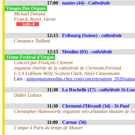
17:00
nantes (44) -
Cathedrale
Visages Des Orgues
Mickaël Durand
Franck, Ravel, Vierne
12:15
Fribourg (Suisse) -
cathedrale
Constance Taillard
12:15
Moulins (03) -
cathédrale
11ème Festival d’Orgue
Concert par François Clement
organiste émérite de la cathédrale de Clermont-Ferrand
L.J.A Lefébure-Wély, Scotson Clark, Aloÿs Claussmann
Lien :
amisorguesmoulins.chez.com/concerts/saison_2026/sais
11:30
La Rochelle (17) -
cathédrale St-Lou
Didier Ledoux
11:30
Clermont-l'Hérault (34) -
St-Paul
Christopher Hainsworth, organiste néo-zélandais titulaire de l'o
11:00
Carnac (56)
L’orgue à Paris du temps de Mozart