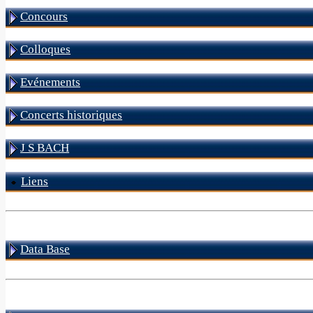
Concours
Colloques
Evénements
Concerts historiques
J S BACH
Liens
Data Base