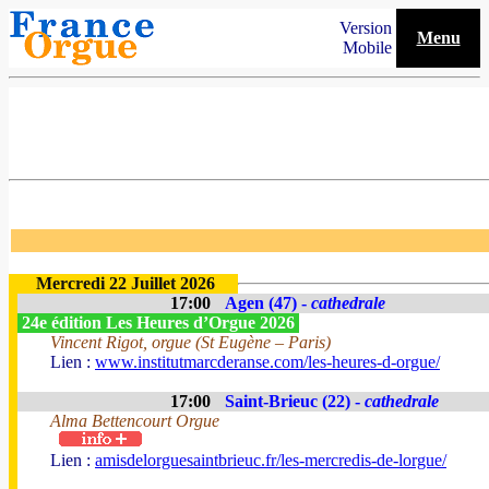
Version
Menu
Mobile
Mercredi 22 Juillet 2026
17:00
Agen (47) -
cathedrale
24e édition Les Heures d’Orgue 2026
Vincent Rigot, orgue (St Eugène – Paris)
Lien :
www.institutmarcderanse.com/les-heures-d-orgue/
17:00
Saint-Brieuc (22) -
cathedrale
Alma Bettencourt Orgue
Lien :
amisdelorguesaintbrieuc.fr/les-mercredis-de-lorgue/