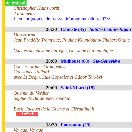
4e festival
Christopher Hainsworth
2 trompettes
Lien :
orgue-mende.fr/a-venir/programmation-2026/
20:30
Cancale (35) -
Sainte-Jeanne-Jugan
Duo Horme
Jean PradèRe Trompette, Pauline Koundouno-Chabert Orgue
Œuvres de musique baroque, classique et romantique
20:00
Mulhouse (68) -
Ste-Geneviève
Concert orgue et trompettes
Constance Taillard
avec Li Deqin, Luis Gonzáles et Gábor Tarkövi
20:00
Saint-Ybard (19)
Quentin du Verdier
Sophie de Bardonneche violon
Bach, Jacquet de la Guerre et Clérambault
18:30
Fouesnant (29)
Voyage, Voyage