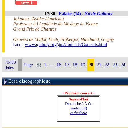
17:30
Falaise (14) -
Nd de Guibray
Johannes Zeinler (Autriche)
Professeur à l'Académie de Musique de Vienne
Grand Prix de Chartres
Oeuvres de Muffat, Bach, Froberger, Marchand, Grigny
Lien :
www.guibray.org/gui/Concerts/Concerts.html
70483
Page
1
...
16
17
18
19
20
21
22
23
24
dates
Base discographique
- Prochain concert -
Aujourd'hui
Dimanche 9 Août
Senlis (60)
cathedrale