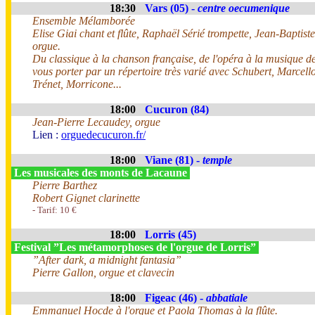
18:30
Vars (05) -
centre oecumenique
Ensemble Mélamborée
Elise Giai chant et flûte, Raphaël Sérié trompette, Jean-Baptist
orgue.
Du classique à la chanson française, de l'opéra à la musique de 
vous porter par un répertoire très varié avec Schubert, Marcel
Trénet, Morricone...
18:00
Cucuron (84)
Jean-Pierre Lecaudey, orgue
Lien :
orguedecucuron.fr/
18:00
Viane (81) -
temple
Les musicales des monts de Lacaune
Pierre Barthez
Robert Gignet clarinette
- Tarif: 10 €
18:00
Lorris (45)
Festival ”Les métamorphoses de l'orgue de Lorris”
”After dark, a midnight fantasia”
Pierre Gallon, orgue et clavecin
18:00
Figeac (46) -
abbatiale
Emmanuel Hocde à l'orgue et Paola Thomas à la flûte.