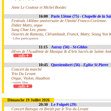
Anne Le Coutour et Michel Boedec
16:00
Paris 13ème (75) -
Chapelle de la Sal
Festivals 140ème anniversaire de l'Amitié Franco-Coréenne.
Didier Matry, orgue
Sung Chae Lee, piano
Oeuvres de Rameau, Clérambault, Franck, Matry, Seung Yon K
- Libre participation
11:15
Auray (56) -
St-Gildas
élèves de l'Académie de Musique & d'Arts Sacrés de Sainte An
10:45
Questembert (56) -
Eglise St Pierre
Concert du marché
Trio Du Levant
Orgue, Violon, Hautbois
- entrée libre
Dimanche 19 Juillet 2026
20:30
Le Folgoët (29)
Concert Baroque en Breizh par le Trio du Levant