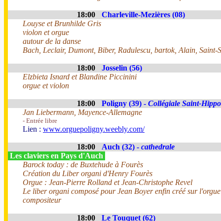
18:00
Charleville-Mezières (08)
Louyse et Brunhilde Gris
violon et orgue
autour de la danse
Bach, Leclair, Dumont, Biber, Radulescu, bartok, Alain, Saint-
18:00
Josselin (56)
Elzbieta Isnard et Blandine Piccinini
orgue et violon
18:00
Poligny (39) -
Collégiale Saint-Hippo
Jan Liebermann, Mayence-Allemagne
- Entrée libre
Lien :
www.orguepoligny.weebly.com/
18:00
Auch (32) -
cathedrale
Les claviers en Pays d'Auch
Barock today : de Buxtehude à Fourès
Création du Liber organi d'Henry Fourès
Orgue : Jean-Pierre Rolland et Jean-Christophe Revel
Le liber organi composé pour Jean Boyer enfin créé sur l'orgue
compositeur
18:00
Le Touquet (62)