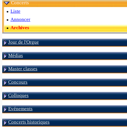
Concerts
Liste
Annoncer
Archives
Jour de l'Orgue
Médias
Master classes
Concours
Colloques
Evénements
Concerts historiques