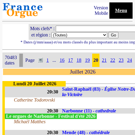
Version
Menu
Mobile
Mots clefs* :
et région :
* Dates (j/mm/aaaa) et/ou mots classés du plus important au moins im
70483
Page
1
...
16
17
18
19
20
21
22
23
24
dates
Juillet 2026
Lundi 20 Juillet 2026
Saint-Raphaël (83) -
Église Notre-D
20:30
la-Victoire
Catherine Todorovski
20:30
Narbonne (11) -
cathedrale
Le orgues de Narbonne - Festival d'été 2026
Michaël Matthes
20:30
Mende (48) -
cathédrale