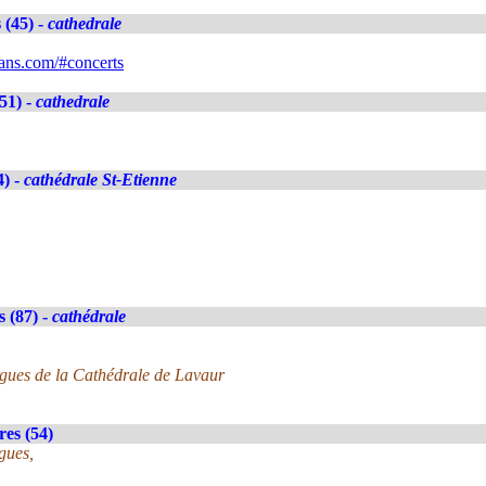
 (45) -
cathedrale
ans.com/#concerts
51) -
cathedrale
4) -
cathédrale St-Etienne
 (87) -
cathédrale
orgues de la Cathédrale de Lavaur
es (54)
gues,