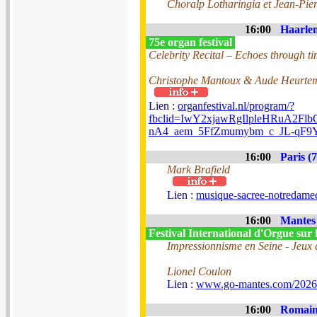
Choralp Lotharingia et Jean-Pier
16:00
Haarlem
75e organ festival
Celebrity Recital – Echoes through t
Christophe Mantoux & Aude Heurtem
Lien :
organfestival.nl/program/?
fbclid=IwY2xjawRgIlpleHRuA2
nA4_aem_5FfZmumybm_c_JL-qF9
16:00
Paris (7
Mark Brafield
Lien :
musique-sacree-notredamed
16:00
Mantes 
Festival International d'Orgue sur 
Impressionnisme en Seine - Jeux 
Lionel Coulon
Lien :
www.go-mantes.com/2026
16:00
Romainm