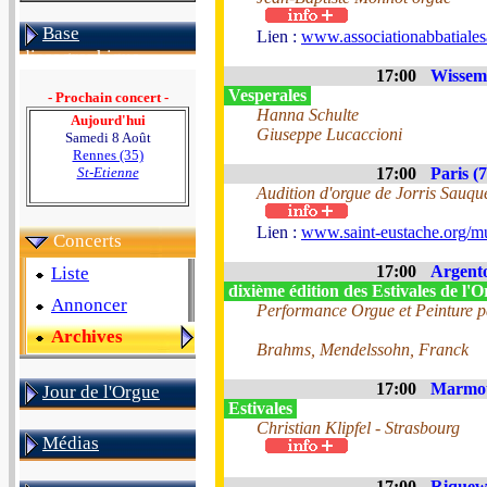
Base
Lien :
www.associationabbatialesa
discographique
17:00
Wissem
Vesperales
- Prochain concert -
Hanna Schulte
Aujourd'hui
Giuseppe Lucaccioni
Samedi 8 Août
Rennes (35)
St-Etienne
17:00
Paris (7
Audition d'orgue de Jorris Sauqu
Lien :
www.saint-eustache.org/mu
Concerts
17:00
Argento
Liste
dixième édition des Estivales de l
Annoncer
Performance Orgue et Peinture p
Archives
Brahms, Mendelssohn, Franck
17:00
Marmou
Jour de l'Orgue
Estivales
Christian Klipfel - Strasbourg
Médias
17:00
Riquewi