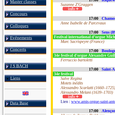
Master classes
Suzanne Z'Graggen
Concours
17:00
Chamon
Anne Isabelle de Parcevaux
Colloques
17:00
Sens (8
Festival international d’orgue Mich
Evénements
Marc Sacrispeyre (France)
Concerts
17:00
Boulogn
historiques
34e festival d'orgue Alexandre Gu
Ferruccio bartoletti
J S BACH
17:00
Saint-A
34e festival
Liens
Salve Regina
Motets inédits
Alessandro Scarlatti (1660–1725
Alessandro Melani (1639–1703)
Lien :
www.amis-orgue-saint-anto
Data Base
17:00
Alençon