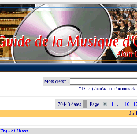
Mots clefs* :
* Dates (j/mm/aaaa) et/ou mots cla
70443 dates
Page
1
...
16
1
Jui
76) -
St-Ouen