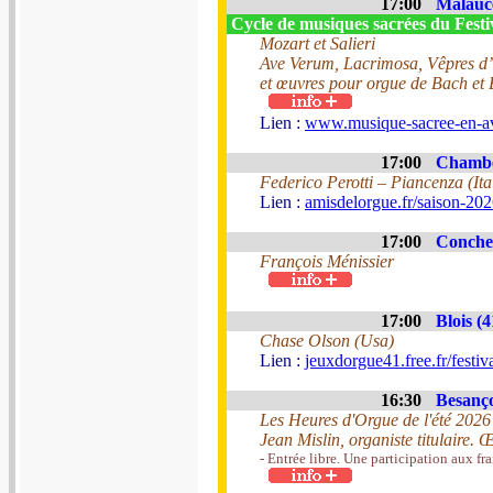
17:00
Malaucè
Cycle de musiques sacrées du Fest
Mozart et Salieri
Ave Verum, Lacrimosa, Vêpres d’
et œuvres pour orgue de Bach et
Lien :
www.musique-sacree-en-a
17:00
Chambe
Federico Perotti – Piancenza (Ita
Lien :
amisdelorgue.fr/saison-202
17:00
Conche
François Ménissier
17:00
Blois (4
Chase Olson (Usa)
Lien :
jeuxdorgue41.free.fr/festiv
16:30
Besanço
Les Heures d'Orgue de l'été 2026
Jean Mislin, organiste titulaire
- Entrée libre. Une participation aux fra