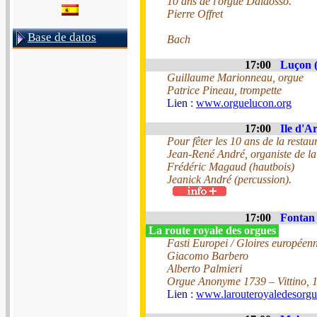
10 ans de l'orgue Daldosso.
Pierre Offret
Base de datos
Bach
17:00
Luçon (
Guillaume Marionneau, orgue
Patrice Pineau, trompette
Lien :
www.orguelucon.org
17:00
Ile d'Ar
Pour fêter les 10 ans de la restau
Jean-René André, organiste de la
Frédéric Magaud (hautbois)
Jeanick André (percussion).
17:00
Fontan 
La route royale des orgues
Fasti Europei / Gloires européen
Giacomo Barbero
Alberto Palmieri
Orgue Anonyme 1739 – Vittino, 
Lien :
www.larouteroyaledesorg