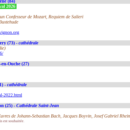
ne (84)
ival 2026
un Confesseur de Mozart, Requiem de Salieri
 Buxtehude
vignon.org
ry (73) -
cathédrale
lie)
6/
-en-Ouche (27)
1) -
cathédrale
al-2022.html
n (25) -
Cathédrale Saint-Jean
. Œuvres de Johann-Sebastian Bach, Jacques Boyvin, Josef Gabriel Rhei
is est souhaitée.