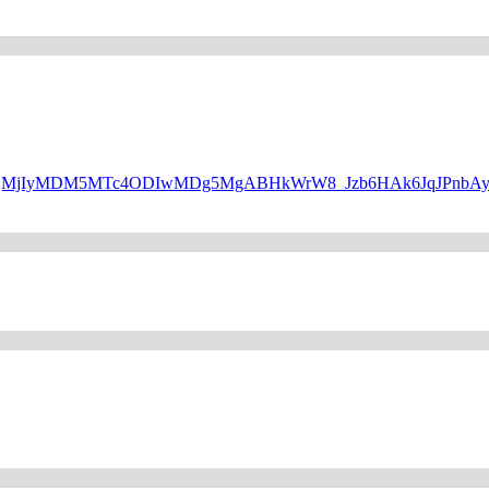
WQQMjIyMDM5MTc4ODIwMDg5MgABHkWrW8_Jzb6HAk6JqJPnbAyP