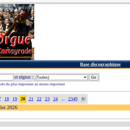
Base discographique
et région :
ssés du plus important au moins important
7
18
19
20
21
22
23
24
...
2349
llet 2026