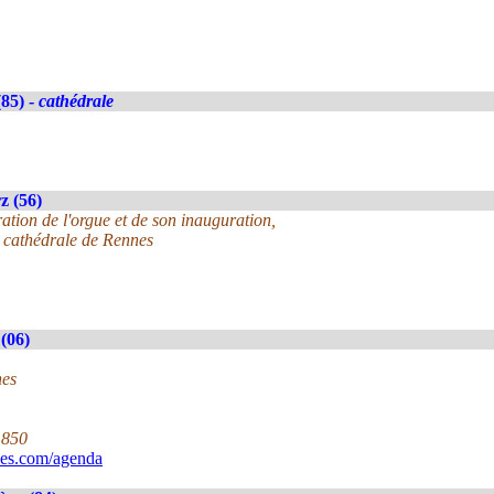
85) -
cathédrale
z (56)
ration de l'orgue et de son inauguration,
 cathédrale de Rennes
(06)
nes
1850
ues.com/agenda