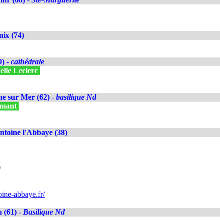
ix (74)
9) -
cathédrale
elle Leclerc
e sur Mer (62) -
basilique Nd
ilmant
ntoine l'Abbaye (38)
)
ine-abbaye.fr/
 (61) -
Basilique Nd