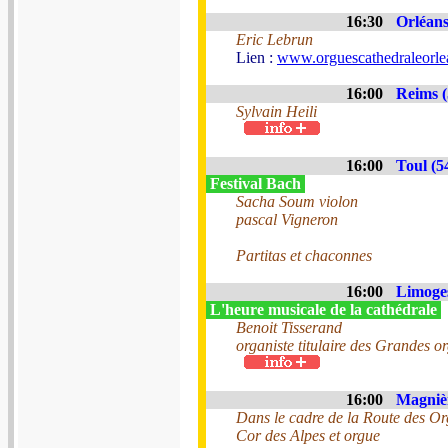
16:30
Orléans
Eric Lebrun
Lien :
www.orguescathedraleorle
16:00
Reims (
Sylvain Heili
16:00
Toul (5
Festival Bach
Sacha Soum violon
pascal Vigneron
Partitas et chaconnes
16:00
Limoges
L'heure musicale de la cathédrale
Benoit Tisserand
organiste titulaire des Grandes 
16:00
Magnièr
Dans le cadre de la Route des Or
Cor des Alpes et orgue