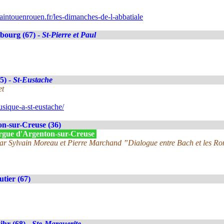
intouenrouen.fr/les-dimanches-de-l-abbatiale
bourg (67) -
St-Pierre et Paul
5) -
St-Eustache
et
sique-a-st-eustache/
n-sur-Creuse (36)
'Orgue d'Argenton-sur-Creuse
ar Sylvain Moreau et Pierre Marchand ”Dialogue entre Bach et les R
tier (67)
hr (68) -
Ste-Marguerite