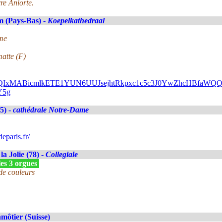
re Aniorte.
 (Pays-Bas) -
Koepelkathedraal
ime
atte (F)
FlbQIxMABicmlkETE1YUN6UUJsejhtRkpxc1c5c3J0YwZhcHBfa
Y5g
5) -
cathédrale Notre-Dame
eparis.fr/
la Jolie (78) -
Collegiale
les 3 orgues
de couleurs
ôtier (Suisse)