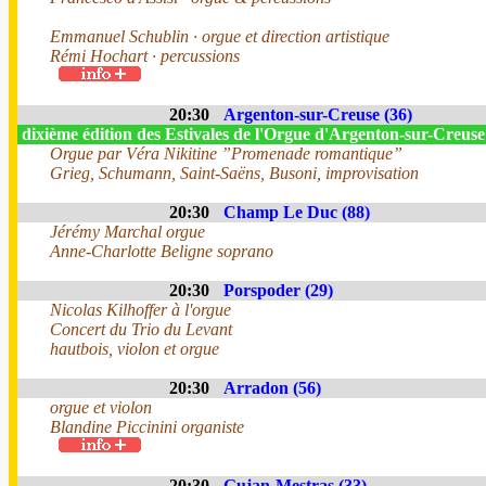
Emmanuel Schublin · orgue et direction artistique
Rémi Hochart · percussions
20:30
Argenton-sur-Creuse (36)
dixième édition des Estivales de l'Orgue d'Argenton-sur-Creus
Orgue par Véra Nikitine ”Promenade romantique”
Grieg, Schumann, Saint-Saëns, Busoni, improvisation
20:30
Champ Le Duc (88)
Jérémy Marchal orgue
Anne-Charlotte Beligne soprano
20:30
Porspoder (29)
Nicolas Kilhoffer à l'orgue
Concert du Trio du Levant
hautbois, violon et orgue
20:30
Arradon (56)
orgue et violon
Blandine Piccinini organiste
20:30
Gujan-Mestras (33)