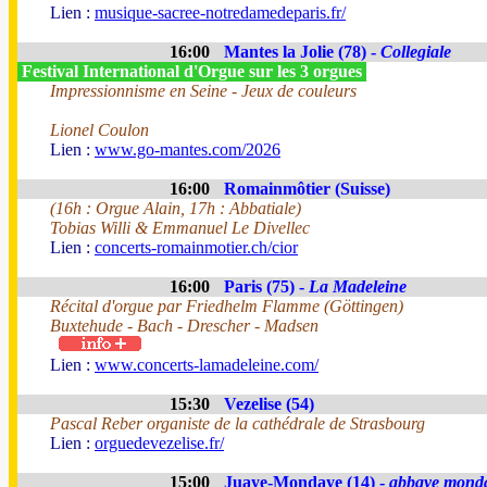
Lien :
musique-sacree-notredamedeparis.fr/
16:00
Mantes la Jolie (78) -
Collegiale
Festival International d'Orgue sur les 3 orgues
Impressionnisme en Seine - Jeux de couleurs
Lionel Coulon
Lien :
www.go-mantes.com/2026
16:00
Romainmôtier (Suisse)
(16h : Orgue Alain, 17h : Abbatiale)
Tobias Willi & Emmanuel Le Divellec
Lien :
concerts-romainmotier.ch/cior
16:00
Paris (75) -
La Madeleine
Récital d'orgue par Friedhelm Flamme (Göttingen)
Buxtehude - Bach - Drescher - Madsen
Lien :
www.concerts-lamadeleine.com/
15:30
Vezelise (54)
Pascal Reber organiste de la cathédrale de Strasbourg
Lien :
orguedevezelise.fr/
15:00
Juaye-Mondaye (14) -
abbaye mond