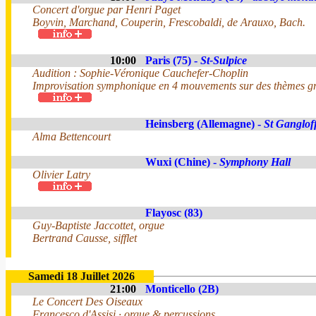
Concert d'orgue par Henri Paget
Boyvin, Marchand, Couperin, Frescobaldi, de Arauxo, Bach.
10:00
Paris (75) -
St-Sulpice
Audition : Sophie-Véronique Cauchefer-Choplin
Improvisation symphonique en 4 mouvements sur des thèmes gr
Heinsberg (Allemagne) -
St Ganglof
Alma Bettencourt
Wuxi (Chine) -
Symphony Hall
Olivier Latry
Flayosc (83)
Guy-Baptiste Jaccottet, orgue
Bertrand Causse, sifflet
Samedi 18 Juillet 2026
21:00
Monticello (2B)
Le Concert Des Oiseaux
Francesco d'Assisi · orgue & percussions