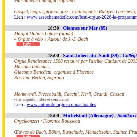
Mariamielle Lamagat, soprano
Gospel, negro spiritual, jazz : traditionnels, Balayer, Gershwin
Lien :
www.assochamadeflc.com/festi-orgue-2026-la-programm
18:30
Olonnes sur Mer (85)
Margot Dubois Lafaye (orgue)
« Orgue à vélo » Autour de J.-S. Bach
18:00
Saint-Julien -du -Sault (89) -
Collégi
Orgue Renaissance 1568 restauré par l'atelier Cattiaux de 200
Musique Italienne,
Giacomo Benedetti, organiste à Florence
Rossana Bertini, Soprano
Monteverdi, Frescobaldi, Caccini, Kerll, Grandi, Cazzati
- Participation libre et consciente
Lien :
www.autourdelorgue.com/actualites
18:00
Michelstadt (Allemagne) -
Stadtkirc
Orgelkonzert : Florence Rousseau
Œuvres de Bach, Böhm, Buxtehude, Mendelssohn, Stainer, Fra