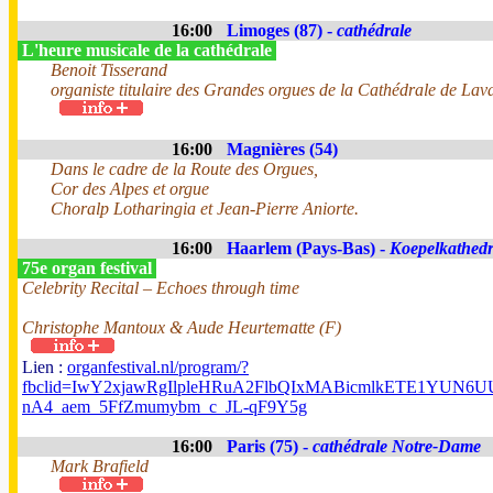
16:00
Limoges (87) -
cathédrale
L'heure musicale de la cathédrale
Benoit Tisserand
organiste titulaire des Grandes orgues de la Cathédrale de Lav
16:00
Magnières (54)
Dans le cadre de la Route des Orgues,
Cor des Alpes et orgue
Choralp Lotharingia et Jean-Pierre Aniorte.
16:00
Haarlem (Pays-Bas) -
Koepelkathedr
75e organ festival
Celebrity Recital – Echoes through time
Christophe Mantoux & Aude Heurtematte (F)
Lien :
organfestival.nl/program/?
fbclid=IwY2xjawRgIlpleHRuA2FlbQIxMABicmlkETE1YUN
nA4_aem_5FfZmumybm_c_JL-qF9Y5g
16:00
Paris (75) -
cathédrale Notre-Dame
Mark Brafield