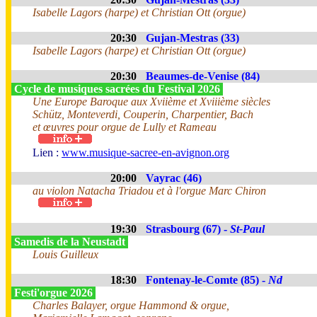
Isabelle Lagors (harpe) et Christian Ott (orgue)
20:30
Gujan-Mestras (33)
Isabelle Lagors (harpe) et Christian Ott (orgue)
20:30
Beaumes-de-Venise (84)
Cycle de musiques sacrées du Festival 2026
Une Europe Baroque aux Xviième et Xviiième siècles
Schütz, Monteverdi, Couperin, Charpentier, Bach
et œuvres pour orgue de Lully et Rameau
Lien :
www.musique-sacree-en-avignon.org
20:00
Vayrac (46)
au violon Natacha Triadou et à l'orgue Marc Chiron
19:30
Strasbourg (67) -
St-Paul
Samedis de la Neustadt
Louis Guilleux
18:30
Fontenay-le-Comte (85) -
Nd
Festi'orgue 2026
Charles Balayer, orgue Hammond & orgue,