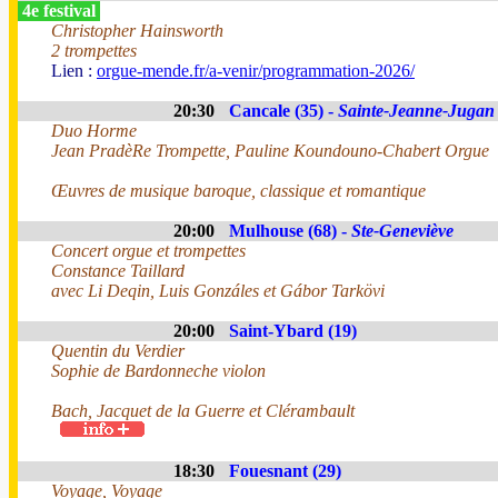
4e festival
Christopher Hainsworth
2 trompettes
Lien :
orgue-mende.fr/a-venir/programmation-2026/
20:30
Cancale (35) -
Sainte-Jeanne-Jugan
Duo Horme
Jean PradèRe Trompette, Pauline Koundouno-Chabert Orgue
Œuvres de musique baroque, classique et romantique
20:00
Mulhouse (68) -
Ste-Geneviève
Concert orgue et trompettes
Constance Taillard
avec Li Deqin, Luis Gonzáles et Gábor Tarkövi
20:00
Saint-Ybard (19)
Quentin du Verdier
Sophie de Bardonneche violon
Bach, Jacquet de la Guerre et Clérambault
18:30
Fouesnant (29)
Voyage, Voyage