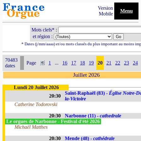
Version
Menu
Mobile
Mots clefs* :
et région :
* Dates (j/mm/aaaa) et/ou mots classés du plus important au moins im
70483
Page
1
...
16
17
18
19
20
21
22
23
24
dates
Juillet 2026
Lundi 20 Juillet 2026
Saint-Raphaël (83) -
Église Notre-D
20:30
la-Victoire
Catherine Todorovski
20:30
Narbonne (11) -
cathedrale
Le orgues de Narbonne - Festival d'été 2026
Michaël Matthes
20:30
Mende (48) -
cathédrale