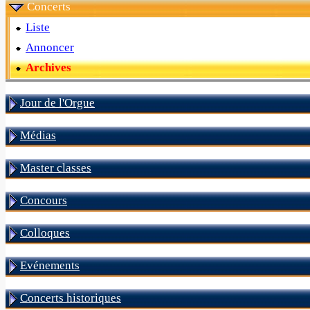
Concerts
Liste
Annoncer
Archives
Jour de l'Orgue
Médias
Master classes
Concours
Colloques
Evénements
Concerts historiques