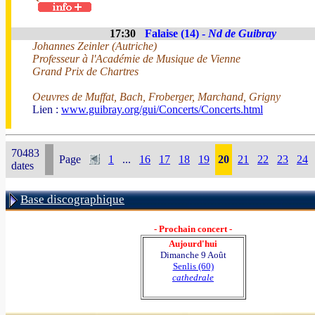
17:30
Falaise (14) -
Nd de Guibray
Johannes Zeinler (Autriche)
Professeur à l'Académie de Musique de Vienne
Grand Prix de Chartres
Oeuvres de Muffat, Bach, Froberger, Marchand, Grigny
Lien :
www.guibray.org/gui/Concerts/Concerts.html
70483
Page
1
...
16
17
18
19
20
21
22
23
24
dates
Base discographique
- Prochain concert -
Aujourd'hui
Dimanche 9 Août
Senlis (60)
cathedrale