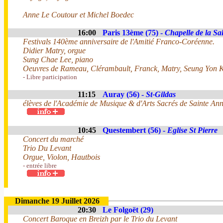
Anne Le Coutour et Michel Boedec
16:00
Paris 13ème (75) -
Chapelle de la Sal
Festivals 140ème anniversaire de l'Amitié Franco-Coréenne.
Didier Matry, orgue
Sung Chae Lee, piano
Oeuvres de Rameau, Clérambault, Franck, Matry, Seung Yon K
- Libre participation
11:15
Auray (56) -
St-Gildas
élèves de l'Académie de Musique & d'Arts Sacrés de Sainte An
10:45
Questembert (56) -
Eglise St Pierre
Concert du marché
Trio Du Levant
Orgue, Violon, Hautbois
- entrée libre
Dimanche 19 Juillet 2026
20:30
Le Folgoët (29)
Concert Baroque en Breizh par le Trio du Levant