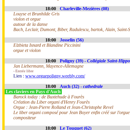
18:00
Charleville-Mezières (08)
Louyse et Brunhilde Gris
violon et orgue
autour de la danse
Bach, Leclair, Dumont, Biber, Radulescu, bartok, Alain, Saint-
18:00
Josselin (56)
Elzbieta Isnard et Blandine Piccinini
orgue et violon
18:00
Poligny (39) -
Collégiale Saint-Hippo
Jan Liebermann, Mayence-Allemagne
- Entrée libre
Lien :
www.orguepoligny.weebly.com/
18:00
Auch (32) -
cathedrale
Les claviers en Pays d'Auch
Barock today : de Buxtehude à Fourès
Création du Liber organi d'Henry Fourès
Orgue : Jean-Pierre Rolland et Jean-Christophe Revel
Le liber organi composé pour Jean Boyer enfin créé sur l'orgue
compositeur
18:00
Le Touquet (62)