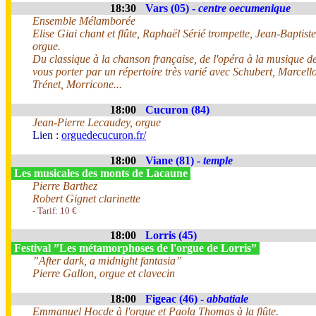
18:30
Vars (05) -
centre oecumenique
Ensemble Mélamborée
Elise Giai chant et flûte, Raphaël Sérié trompette, Jean-Baptist
orgue.
Du classique à la chanson française, de l'opéra à la musique de 
vous porter par un répertoire très varié avec Schubert, Marcel
Trénet, Morricone...
18:00
Cucuron (84)
Jean-Pierre Lecaudey, orgue
Lien :
orguedecucuron.fr/
18:00
Viane (81) -
temple
Les musicales des monts de Lacaune
Pierre Barthez
Robert Gignet clarinette
- Tarif: 10 €
18:00
Lorris (45)
Festival ”Les métamorphoses de l'orgue de Lorris”
”After dark, a midnight fantasia”
Pierre Gallon, orgue et clavecin
18:00
Figeac (46) -
abbatiale
Emmanuel Hocde à l'orgue et Paola Thomas à la flûte.