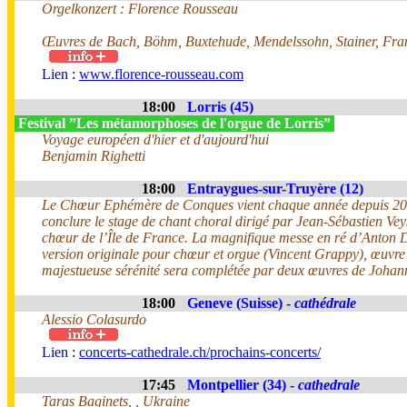
Orgelkonzert : Florence Rousseau
Œuvres de Bach, Böhm, Buxtehude, Mendelssohn, Stainer, Fra
Lien :
www.florence-rousseau.com
18:00
Lorris (45)
Festival ”Les métamorphoses de l'orgue de Lorris”
Voyage européen d'hier et d'aujourd'hui
Benjamin Righetti
18:00
Entraygues-sur-Truyère (12)
Le Chœur Ephémère de Conques vient chaque année depuis 2
conclure le stage de chant choral dirigé par Jean-Sébastien Vey
chœur de l’Île de France. La magnifique messe en ré d’Anton 
version originale pour chœur et orgue (Vincent Grappy), œuvre
majestueuse sérénité sera complétée par deux œuvres de Joha
18:00
Geneve (Suisse) -
cathédrale
Alessio Colasurdo
Lien :
concerts-cathedrale.ch/prochains-concerts/
17:45
Montpellier (34) -
cathedrale
Taras Baginets, , Ukraine