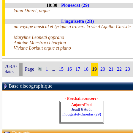
10:30
Plouescat (29)
Yann Drezet, orgue
Linguizetta (2B)
un voyage musical et lyrique à travers la vie d'Agatha Christie
Maryline Leonetti qoprano
Antoine Maestracci baryton
Viviane Loriaut orgue et piano
70370
Page
1
...
15
16
17
18
19
20
21
22
23
dates
Base discographique
- Prochain concert -
Aujourd'hui
Jeudi 6 Août
Plougastel-Daoulas (29)
Concerts