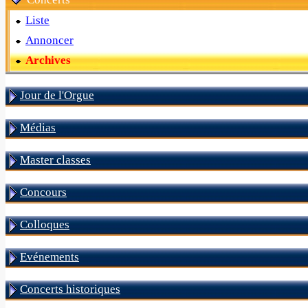
Liste
Annoncer
Archives
Jour de l'Orgue
Médias
Master classes
Concours
Colloques
Evénements
Concerts historiques