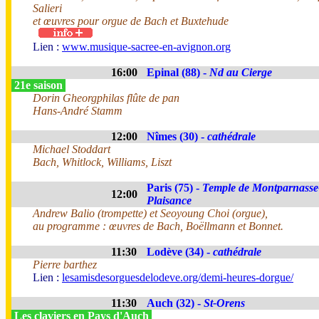
Salieri
et œuvres pour orgue de Bach et Buxtehude
Lien :
www.musique-sacree-en-avignon.org
16:00
Epinal (88) -
Nd au Cierge
21e saison
Dorin Gheorgphilas flûte de pan
Hans-André Stamm
12:00
Nîmes (30) -
cathédrale
Michael Stoddart
Bach, Whitlock, Williams, Liszt
Paris (75) -
Temple de Montparnasse
12:00
Plaisance
Andrew Balio (trompette) et Seoyoung Choi (orgue),
au programme : œuvres de Bach, Boëllmann et Bonnet.
11:30
Lodève (34) -
cathédrale
Pierre barthez
Lien :
lesamisdesorguesdelodeve.org/demi-heures-dorgue/
11:30
Auch (32) -
St-Orens
Les claviers en Pays d'Auch