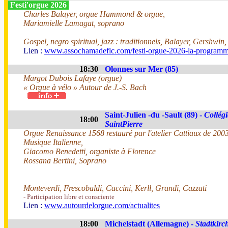
Festi'orgue 2026
Charles Balayer, orgue Hammond & orgue,
Mariamielle Lamagat, soprano
Gospel, negro spiritual, jazz : traditionnels, Balayer, Gershwin
Lien :
www.assochamadeflc.com/festi-orgue-2026-la-programm
18:30
Olonnes sur Mer (85)
Margot Dubois Lafaye (orgue)
« Orgue à vélo » Autour de J.-S. Bach
Saint-Julien -du -Sault (89) -
Collégi
18:00
SaintPierre
Orgue Renaissance 1568 restauré par l'atelier Cattiaux de 200
Musique Italienne,
Giacomo Benedetti, organiste à Florence
Rossana Bertini, Soprano
Monteverdi, Frescobaldi, Caccini, Kerll, Grandi, Cazzati
- Participation libre et consciente
Lien :
www.autourdelorgue.com/actualites
18:00
Michelstadt (Allemagne) -
Stadtkirc