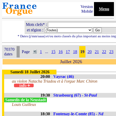
Version
Menu
Mobile
Mots clefs* :
et région :
* Dates (j/mm/aaaa) et/ou mots classés du plus important au moins im
70370
Page
1
...
15
16
17
18
19
20
21
22
23
dates
Juillet 2026
Samedi 18 Juillet 2026
20:00
Vayrac (46)
au violon Natacha Triadou et à l'orgue Marc Chiron
19:30
Strasbourg (67) -
St-Paul
Samedis de la Neustadt
Louis Guilleux
18:30
Fontenay-le-Comte (85) -
Nd