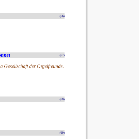
(66)
onnet
(67)
a Gesellschaft der Orgelfreunde.
(68)
(69)