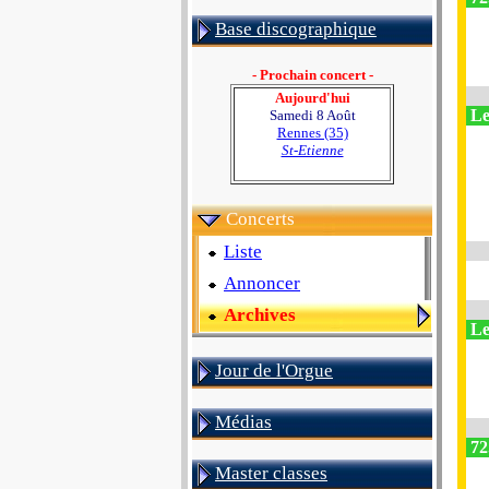
Base discographique
- Prochain concert -
Aujourd'hui
Le
Samedi 8 Août
Rennes (35)
St-Etienne
Concerts
Liste
Annoncer
Archives
Le
Jour de l'Orgue
Médias
72
Master classes