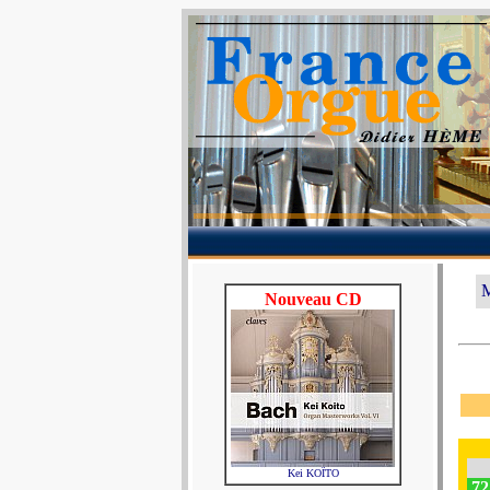
M
Nouveau CD
Kei KOÏTO
72