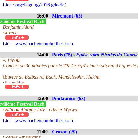
Lien :
orgeltagung-2026.gdo.de/
16:00
Miremont (63)
viiième Festival Bach
Benjamin Alard
clavecin
Lien :
www.bachencombrailles.com
14:00
Paris (75) -
Église saint-Nicolas du Chard
A 14h00.
Concert de 30 minutes pour le 72e Congrès international d'orgue de l
Œuvres de Balbastre, Bach, Mendelssohn, Hakim.
- Entrée libre
12:00
Pontaumur (63)
viiième Festival Bach
Audition d’orgue Iii/V | Olivier Wyrwas
Lien :
www.bachencombrailles.com
11:00
Crozon (29)
Coralie Amedjkane