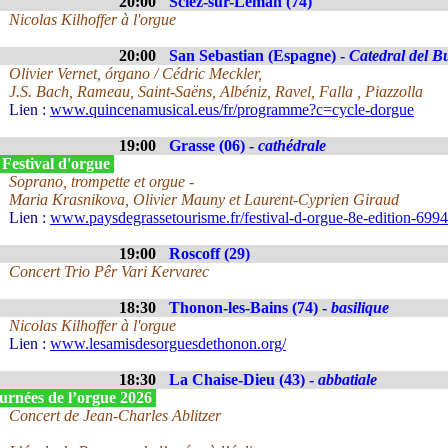
20:00
Sciez-sur-Léman (74)
Nicolas Kilhoffer à l'orgue
20:00
San Sebastian (Espagne) -
Catedral del B
Olivier Vernet, órgano / Cédric Meckler,
J.S. Bach, Rameau, Saint-Saëns, Albéniz, Ravel, Falla , Piazzolla
Lien :
www.quincenamusical.eus/fr/programme?c=cycle-dorgue
19:00
Grasse (06) -
cathédrale
 Festival d'orgue
Soprano, trompette et orgue -
Maria Krasnikova, Olivier Mauny et Laurent-Cyprien Giraud
Lien :
www.paysdegrassetourisme.fr/festival-d-orgue-8e-edition-699
19:00
Roscoff (29)
Concert Trio Pêr Vari Kervarec
18:30
Thonon-les-Bains (74) -
basilique
Nicolas Kilhoffer à l'orgue
Lien :
www.lesamisdesorguesdethonon.org/
18:30
La Chaise-Dieu (43) -
abbatiale
urnées de l’orgue 2026
Concert de Jean-Charles Ablitzer