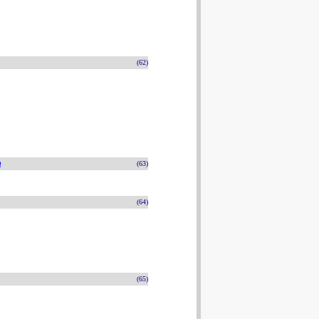
(62)
n
(63)
(64)
(65)