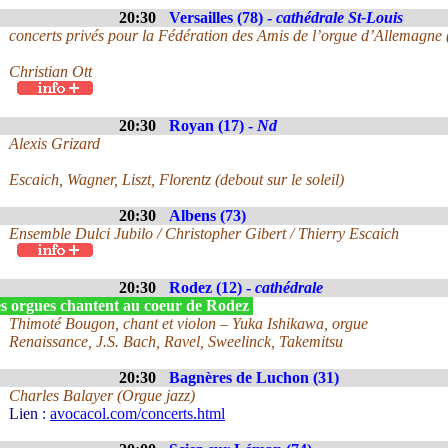
20:30
Versailles (78) -
cathédrale St-Louis
concerts privés pour la Fédération des Amis de l’orgue d’Allemagne
Christian Ott
20:30
Royan (17) -
Nd
Alexis Grizard
Escaich, Wagner, Liszt, Florentz (debout sur le soleil)
20:30
Albens (73)
Ensemble Dulci Jubilo / Christopher Gibert / Thierry Escaich
20:30
Rodez (12) -
cathédrale
s orgues chantent au coeur de Rodez
Thimoté Bougon, chant et violon – Yuka Ishikawa, orgue
Renaissance, J.S. Bach, Ravel, Sweelinck, Takemitsu
20:30
Bagnères de Luchon (31)
Charles Balayer (Orgue jazz)
Lien :
avocacol.com/concerts.html