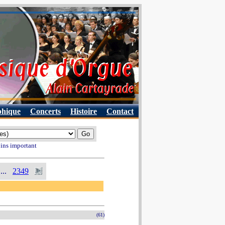
phique
Concerts
Histoire
Contact
oins important
...
2349
(61)