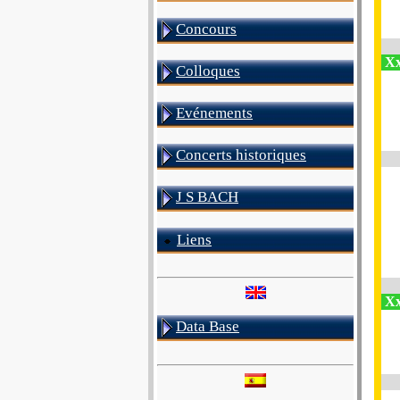
Concours
Xx
Colloques
Evénements
Concerts historiques
J S BACH
Liens
Xx
Data Base