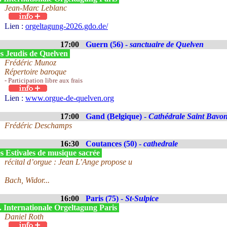
Jean-Marc Leblanc
Lien :
orgeltagung-2026.gdo.de/
17:00
Guern (56) -
sanctuaire de Quelven
s Jeudis de Quelven
Frédéric Munoz
Répertoire baroque
- Participation libre aux frais
Lien :
www.orgue-de-quelven.org
17:00
Gand (Belgique) -
Cathédrale Saint Bavo
Frédéric Deschamps
16:30
Coutances (50) -
cathedrale
s Estivales de musique sacrée
récital d’orgue : Jean L’Ange propose u
Bach, Widor...
16:00
Paris (75) -
St-Sulpice
. Internationale Orgeltagung Paris
Daniel Roth