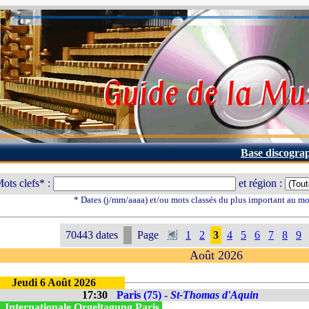
Base discogra
ots clefs* :
et région :
* Dates (j/mm/aaaa) et/ou mots classés du plus important au m
70443 dates
Page
1
2
3
4
5
6
7
8
9
Août 2026
Jeudi 6 Août 2026
17:30
Paris (75) -
St-Thomas d'Aquin
. Internationale Orgeltagung Paris