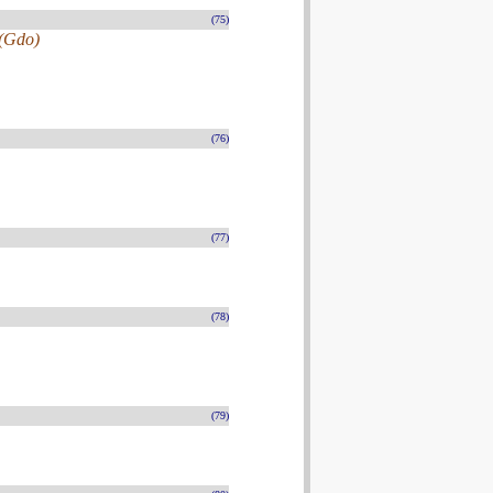
(75)
 (Gdo)
(76)
(77)
(78)
(79)