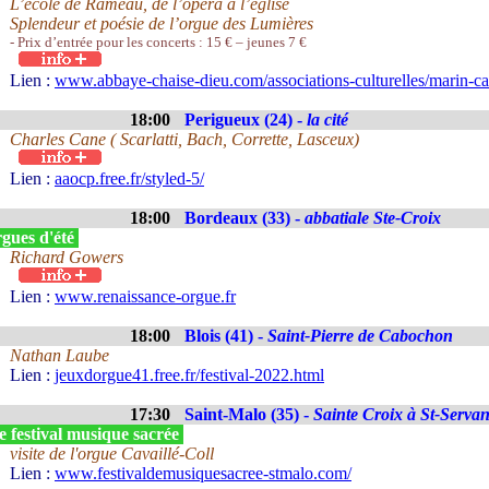
L’école de Rameau, de l’opéra à l’église
Splendeur et poésie de l’orgue des Lumières
- Prix d’entrée pour les concerts : 15 € – jeunes 7 €
Lien :
www.abbaye-chaise-dieu.com/associations-culturelles/marin-ca
18:00
Perigueux (24) -
la cité
Charles Cane ( Scarlatti, Bach, Corrette, Lasceux)
Lien :
aaocp.free.fr/styled-5/
18:00
Bordeaux (33) -
abbatiale Ste-Croix
gues d'été
Richard Gowers
Lien :
www.renaissance-orgue.fr
18:00
Blois (41) -
Saint-Pierre de Cabochon
Nathan Laube
Lien :
jeuxdorgue41.free.fr/festival-2022.html
17:30
Saint-Malo (35) -
Sainte Croix à St-Serva
 festival musique sacrée
visite de l'orgue Cavaillé-Coll
Lien :
www.festivaldemusiquesacree-stmalo.com/