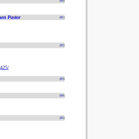
(80)
uen Pastor
(81)
(82)
4425/
(83)
(84)
(85)