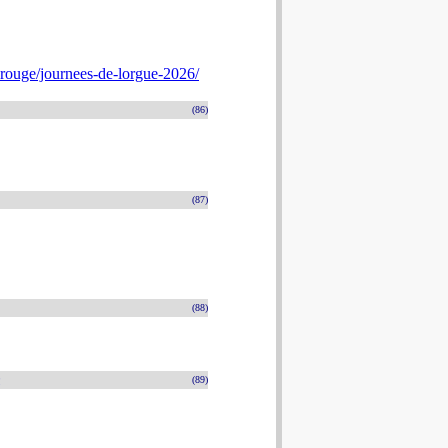
rouge/journees-de-lorgue-2026/
(86)
(87)
(88)
n
(89)