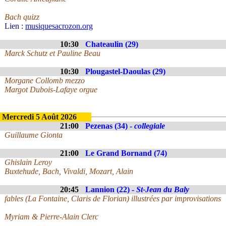
Bach quizz
Lien :
musiquesacrozon.org
10:30
Chateaulin (29)
Marck Schutz et Pauline Beau
10:30
Plougastel-Daoulas (29)
Morgane Collomb mezzo
Margot Dubois-Lafaye orgue
Mercredi 5 Août 2026
21:00
Pezenas (34) -
collegiale
Guillaume Gionta
21:00
Le Grand Bornand (74)
Ghislain Leroy
Buxtehude, Bach, Vivaldi, Mozart, Alain
20:45
Lannion (22) -
St-Jean du Baly
fables (La Fontaine, Claris de Florian) illustrées par improvisations
Myriam & Pierre-Alain Clerc