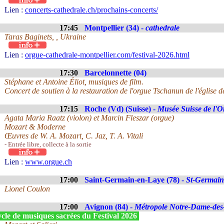
Lien :
concerts-cathedrale.ch/prochains-concerts/
17:45
Montpellier (34) -
cathedrale
Taras Baginets, , Ukraine
Lien :
orgue-cathedrale-montpellier.com/festival-2026.html
17:30
Barcelonnette (04)
Stéphane et Antoine Éliot, musiques de film.
Concert de soutien à la restauration de l'orgue Tschanun de l'église d
17:15
Roche (Vd) (Suisse) -
Musée Suisse de l'O
Agata Maria Raatz (violon) et Marcin Fleszar (orgue)
Mozart & Moderne
Œuvres de W. A. Mozart, C. Jaz, T. A. Vitali
- Entrée libre, collecte à la sortie
Lien :
www.orgue.ch
17:00
Saint-Germain-en-Laye (78) -
St-Germain
Lionel Coulon
17:00
Avignon (84) -
Métropole Notre-Dame-de
cle de musiques sacrées du Festival 2026