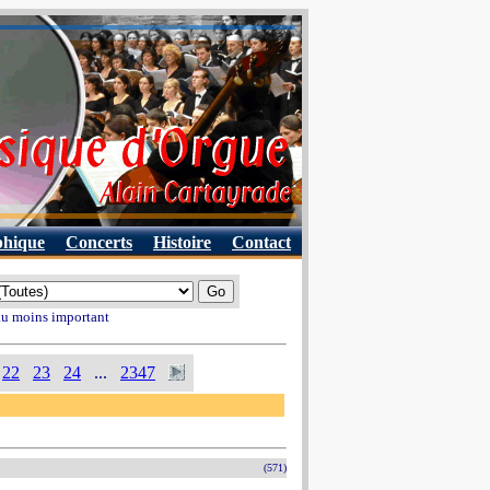
phique
Concerts
Histoire
Contact
 au moins important
22
23
24
...
2347
(571)