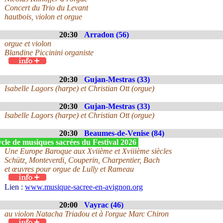
Concert du Trio du Levant
hautbois, violon et orgue
20:30
Arradon (56)
orgue et violon
Blandine Piccinini organiste
20:30
Gujan-Mestras (33)
Isabelle Lagors (harpe) et Christian Ott (orgue)
20:30
Gujan-Mestras (33)
Isabelle Lagors (harpe) et Christian Ott (orgue)
20:30
Beaumes-de-Venise (84)
cle de musiques sacrées du Festival 2026
Une Europe Baroque aux Xviième et Xviiième siècles
Schütz, Monteverdi, Couperin, Charpentier, Bach
et œuvres pour orgue de Lully et Rameau
Lien :
www.musique-sacree-en-avignon.org
20:00
Vayrac (46)
au violon Natacha Triadou et à l'orgue Marc Chiron