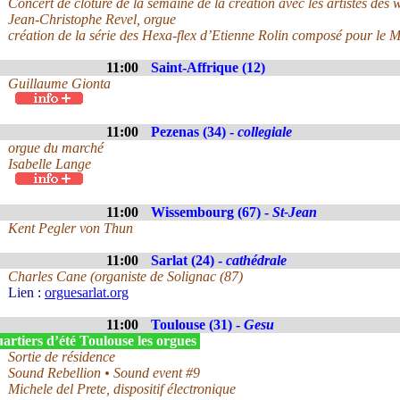
Concert de clôture de la semaine de la création avec les artistes des 
Jean-Christophe Revel, orgue
création de la série des Hexa-flex d’Etienne Rolin composé pour le
11:00
Saint-Affrique (12)
Guillaume Gionta
11:00
Pezenas (34) -
collegiale
orgue du marché
Isabelle Lange
11:00
Wissembourg (67) -
St-Jean
Kent Pegler von Thun
11:00
Sarlat (24) -
cathédrale
Charles Cane (organiste de Solignac (87)
Lien :
orguesarlat.org
11:00
Toulouse (31) -
Gesu
rtiers d’été Toulouse les orgues
Sortie de résidence
Sound Rebellion • Sound event #9
Michele del Prete, dispositif électronique