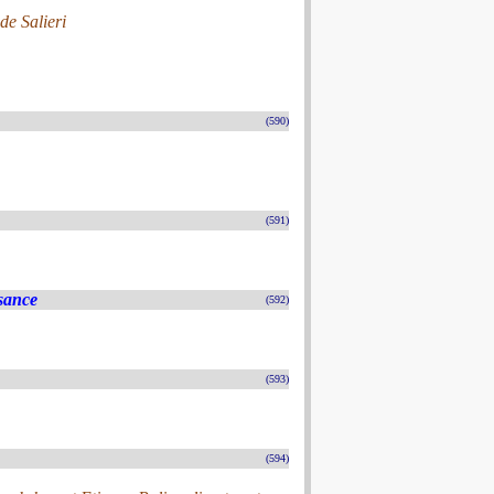
e Salieri
(590)
(591)
sance
(592)
(593)
(594)