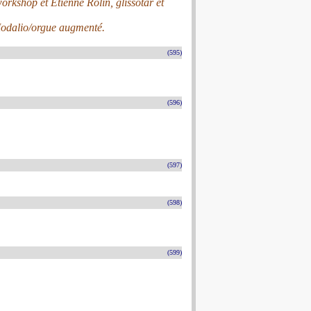
workshop et Etienne Rolin, glissotar et
 Modalio/orgue augmenté.
(595)
(596)
(597)
(598)
(599)