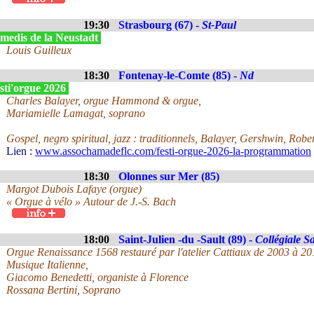
19:30
Strasbourg (67) -
St-Paul
medis de la Neustadt
Louis Guilleux
18:30
Fontenay-le-Comte (85) -
Nd
sti'orgue 2026
Charles Balayer, orgue Hammond & orgue,
Mariamielle Lamagat, soprano
Gospel, negro spiritual, jazz : traditionnels, Balayer, Gershwin, Robe
Lien :
www.assochamadeflc.com/festi-orgue-2026-la-programmation
18:30
Olonnes sur Mer (85)
Margot Dubois Lafaye (orgue)
« Orgue à vélo » Autour de J.-S. Bach
18:00
Saint-Julien -du -Sault (89) -
Collégiale S
Orgue Renaissance 1568 restauré par l'atelier Cattiaux de 2003 à 20
Musique Italienne,
Giacomo Benedetti, organiste à Florence
Rossana Bertini, Soprano