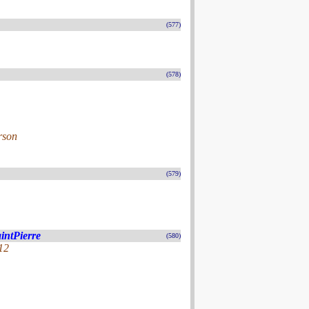
(577)
(578)
rson
(579)
aintPierre
(580)
12