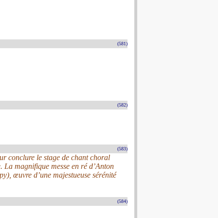
(581)
(582)
(583)
 conclure le stage de chant choral
ce. La magnifique messe en ré d’Anton
py), œuvre d’une majestueuse sérénité
(584)