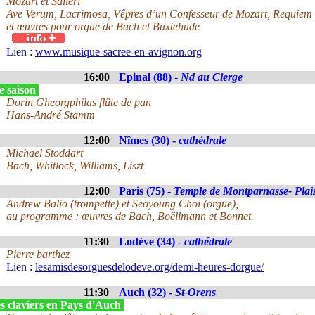
Mozart et Salieri
Ave Verum, Lacrimosa, Vêpres d’un Confesseur de Mozart, Requiem d
et œuvres pour orgue de Bach et Buxtehude
Lien :
www.musique-sacree-en-avignon.org
16:00
Epinal (88) -
Nd au Cierge
e saison
Dorin Gheorgphilas flûte de pan
Hans-André Stamm
12:00
Nîmes (30) -
cathédrale
Michael Stoddart
Bach, Whitlock, Williams, Liszt
12:00
Paris (75) -
Temple de Montparnasse- Plai
Andrew Balio (trompette) et Seoyoung Choi (orgue),
au programme : œuvres de Bach, Boëllmann et Bonnet.
11:30
Lodève (34) -
cathédrale
Pierre barthez
Lien :
lesamisdesorguesdelodeve.org/demi-heures-dorgue/
11:30
Auch (32) -
St-Orens
s claviers en Pays d'Auch