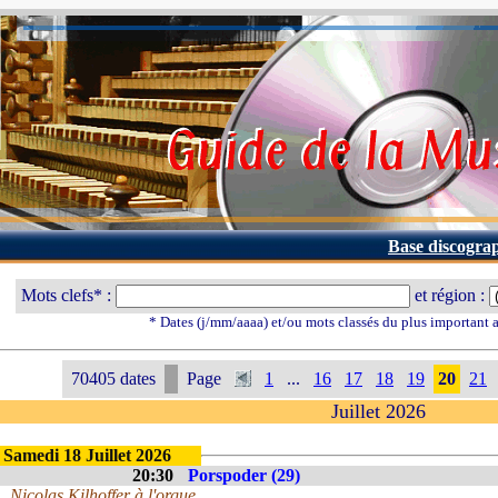
Base discogra
Mots clefs* :
et région :
* Dates (j/mm/aaaa) et/ou mots classés du plus important
70405 dates
Page
1
...
16
17
18
19
20
21
Juillet 2026
Samedi 18 Juillet 2026
20:30
Porspoder (29)
Nicolas Kilhoffer à l'orgue