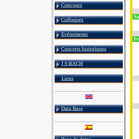
Concours
Sa
Colloques
Evénements
Fe
Concerts historiques
J S BACH
Liens
Data Base