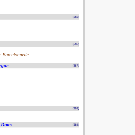
(585)
(586)
e Barcelonnette.
rgue
(587)
(588)
s-Doms
(589)