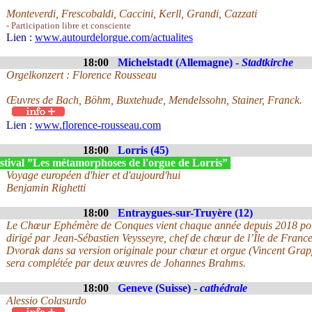
Monteverdi, Frescobaldi, Caccini, Kerll, Grandi, Cazzati
- Participation libre et consciente
Lien :
www.autourdelorgue.com/actualites
18:00
Michelstadt (Allemagne) -
Stadtkirche
Orgelkonzert : Florence Rousseau
Œuvres de Bach, Böhm, Buxtehude, Mendelssohn, Stainer, Franck.
Lien :
www.florence-rousseau.com
18:00
Lorris (45)
stival ”Les métamorphoses de l'orgue de Lorris”
Voyage européen d'hier et d'aujourd'hui
Benjamin Righetti
18:00
Entraygues-sur-Truyère (12)
Le Chœur Ephémère de Conques vient chaque année depuis 2018 pour
dirigé par Jean-Sébastien Veysseyre, chef de chœur de l’Île de Fran
Dvorak dans sa version originale pour chœur et orgue (Vincent Grap
sera complétée par deux œuvres de Johannes Brahms.
18:00
Geneve (Suisse) -
cathédrale
Alessio Colasurdo