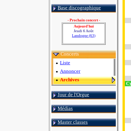
Base discographique
- Prochain concert -
Aujourd'hui
Jeudi 6 Août
Landogne (63)
Concerts
Liste
Annoncer
Archives
Cy
Jour de l'Orgue
Médias
Master classes