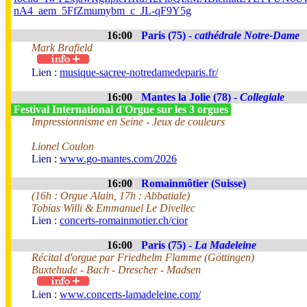
nA4_aem_5FfZmumybm_c_JL-qF9Y5g
16:00
Paris (75) -
cathédrale Notre-Dame
Mark Brafield
Lien :
musique-sacree-notredamedeparis.fr/
16:00
Mantes la Jolie (78) -
Collegiale
Festival International d'Orgue sur les 3 orgues
Impressionnisme en Seine - Jeux de couleurs
Lionel Coulon
Lien :
www.go-mantes.com/2026
16:00
Romainmôtier (Suisse)
(16h : Orgue Alain, 17h : Abbatiale)
Tobias Willi & Emmanuel Le Divellec
Lien :
concerts-romainmotier.ch/cior
16:00
Paris (75) -
La Madeleine
Récital d'orgue par Friedhelm Flamme (Göttingen)
Buxtehude - Bach - Drescher - Madsen
Lien :
www.concerts-lamadeleine.com/