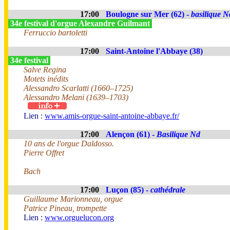
17:00
Boulogne sur Mer (62) -
basilique N
34e festival d'orgue Alexandre Guilmant
Ferruccio bartoletti
17:00
Saint-Antoine l'Abbaye (38)
34e festival
Salve Regina
Motets inédits
Alessandro Scarlatti (1660–1725)
Alessandro Melani (1639–1703)
Lien :
www.amis-orgue-saint-antoine-abbaye.fr/
17:00
Alençon (61) -
Basilique Nd
10 ans de l'orgue Daldosso.
Pierre Offret
Bach
17:00
Luçon (85) -
cathédrale
Guillaume Marionneau, orgue
Patrice Pineau, trompette
Lien :
www.orguelucon.org