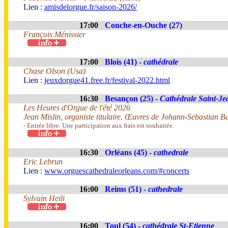
Lien :
amisdelorgue.fr/saison-2026/
17:00
Conche-en-Ouche (27)
François Ménissier
17:00
Blois (41) -
cathédrale
Chase Olson (Usa)
Lien :
jeuxdorgue41.free.fr/festival-2022.html
16:30
Besançon (25) -
Cathédrale Saint-Je
Les Heures d'Orgue de l'été 2026
Jean Mislin, organiste titulaire. Œuvres de Johann-Sebastian B
- Entrée libre. Une participation aux frais est souhaitée.
16:30
Orléans (45) -
cathedrale
Eric Lebrun
Lien :
www.orguescathedraleorleans.com/#concerts
16:00
Reims (51) -
cathedrale
Sylvain Heili
16:00
Toul (54) -
cathédrale St-Etienne