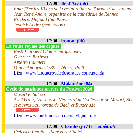
17:00
Ile d'Arz (56)
Pour fêter les 10 ans de la restauration de l'orgue et de son ina
Jean-René André, organiste de la cathédrale de Rennes
Frédéric Magaud (hautbois)
Jeanick André (percussion).
17:00
Fontan (06)
La route royale des orgues
Fasti Europei / Gloires européennes
Giacomo Barbero
Alberto Palmieri
Orgue Anonyme 1739 – Vittino, 1850
Lien :
www.larouteroyaledesorgues.com/agenda
17:00
Malaucène (84)
Cycle de musiques sacrées du Festival 2026
Mozart et Salieri
Ave Verum, Lacrimosa, Vêpres d’un Confesseur de Mozart, Req
et œuvres pour orgue de Bach et Buxtehude
Lien :
www.musique-sacree-en-avignon.org
17:00
Chambery (73) -
cathédrale
Federico Perotti – Piancenza (Italie)