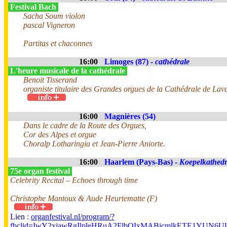
Festival Bach
Sacha Soum violon
pascal Vigneron
Partitas et chaconnes
16:00
Limoges (87) -
cathédrale
L'heure musicale de la cathédrale
Benoit Tisserand
organiste titulaire des Grandes orgues de la Cathédrale de Lav
16:00
Magnières (54)
Dans le cadre de la Route des Orgues,
Cor des Alpes et orgue
Choralp Lotharingia et Jean-Pierre Aniorte.
16:00
Haarlem (Pays-Bas) -
Koepelkathedr
75e organ festival
Celebrity Recital – Echoes through time
Christophe Mantoux & Aude Heurtematte (F)
Lien :
organfestival.nl/program/?
fbclid=IwY2xjawRgIlpleHRuA2FlbQIxMABicmlkETE1YUN