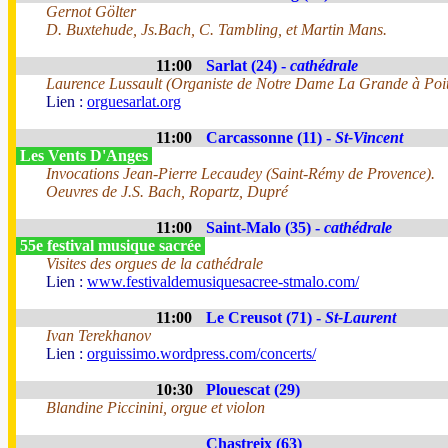
Gernot Gölter
D. Buxtehude, Js.Bach, C. Tambling, et Martin Mans.
11:00
Sarlat (24) -
cathédrale
Laurence Lussault (Organiste de Notre Dame La Grande à Poit
Lien :
orguesarlat.org
11:00
Carcassonne (11) -
St-Vincent
Les Vents D'Anges
Invocations Jean-Pierre Lecaudey (Saint-Rémy de Provence).
Oeuvres de J.S. Bach, Ropartz, Dupré
11:00
Saint-Malo (35) -
cathédrale
55e festival musique sacrée
Visites des orgues de la cathédrale
Lien :
www.festivaldemusiquesacree-stmalo.com/
11:00
Le Creusot (71) -
St-Laurent
Ivan Terekhanov
Lien :
orguissimo.wordpress.com/concerts/
10:30
Plouescat (29)
Blandine Piccinini, orgue et violon
Chastreix (63)