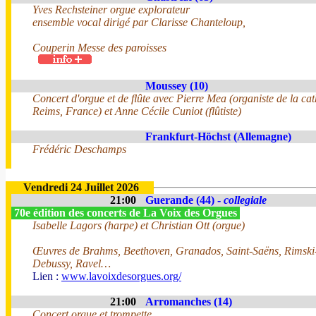
Yves Rechsteiner orgue explorateur
ensemble vocal dirigé par Clarisse Chanteloup,
Couperin Messe des paroisses
Moussey (10)
Concert d'orgue et de flûte avec Pierre Mea (organiste de la ca
Reims, France) et Anne Cécile Cuniot (flûtiste)
Frankfurt-Höchst (Allemagne)
Frédéric Deschamps
Vendredi 24 Juillet 2026
21:00
Guerande (44) -
collegiale
70e édition des concerts de La Voix des Orgues
Isabelle Lagors (harpe) et Christian Ott (orgue)
Œuvres de Brahms, Beethoven, Granados, Saint-Saëns, Rimski
Debussy, Ravel…
Lien :
www.lavoixdesorgues.org/
21:00
Arromanches (14)
Concert orgue et trompette