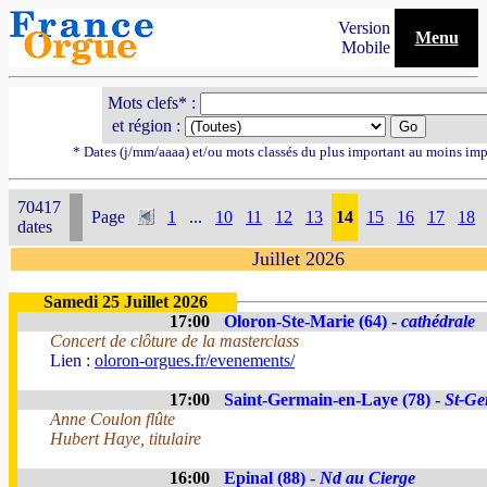
Version
Menu
Mobile
Mots clefs* :
et région :
* Dates (j/mm/aaaa) et/ou mots classés du plus important au moins imp
70417
Page
1
...
10
11
12
13
14
15
16
17
18
dates
Juillet 2026
Samedi 25 Juillet 2026
17:00
Oloron-Ste-Marie (64) -
cathédrale
Concert de clôture de la masterclass
Lien :
oloron-orgues.fr/evenements/
17:00
Saint-Germain-en-Laye (78) -
St-Ge
Anne Coulon flûte
Hubert Haye, titulaire
16:00
Epinal (88) -
Nd au Cierge