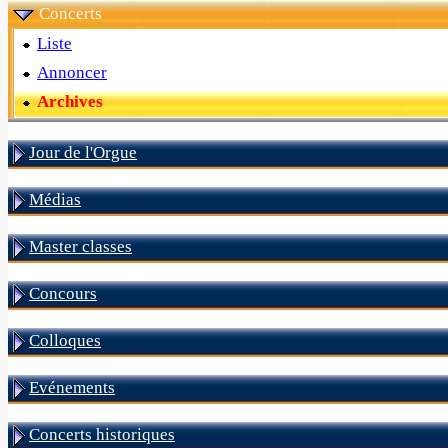
Concerts
Liste
Annoncer
Archives
Jour de l'Orgue
Médias
Master classes
Concours
Colloques
Evénements
Concerts historiques