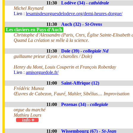
11:30
Lodève (34) -
cathédrale
Michel Reynard
Lien :
lesamisdesorguesdelodeve.org/demi-heures-dorgue/
11:30
Auch (32) -
St-Orens
Les claviers en Pays d'Auch
Christophe d’Alessandro (Paris, Cnrs, Église Sainte-Elisabeth
Quand La création se mêle à la science.
11:30
Dole (39) -
collegiale Nd
guillaume prieur (Lyon / charolles / Dole)
Henry du Mont, Louis Couperin et François Roberday
Lien :
amisorguedole.fr/
11:00
Saint-Affrique (12)
Frédéric Munoz
Œuvres de Cabezon, Fauré, Mahler, Sibélius.... Improvisation
11:00
Pezenas (34) -
collegiale
orgue du marché
Mathieu Lours
11:00
Wissembourg (67) -
St-Jean