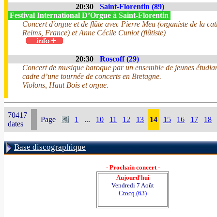
20:30
Saint-Florentin (89)
Festival International D’Orgue à Saint-Florentin
Concert d'orgue et de flûte avec Pierre Mea (organiste de la ca
Reims, France) et Anne Cécile Cuniot (flûtiste)
20:30
Roscoff (29)
Concert de musique baroque par un ensemble de jeunes étudian
cadre d’une tournée de concerts en Bretagne.
Violons, Haut Bois et orgue.
70417
Page
1
...
10
11
12
13
14
15
16
17
18
dates
Base discographique
- Prochain concert -
Aujourd'hui
Vendredi 7 Août
Crocq (63)