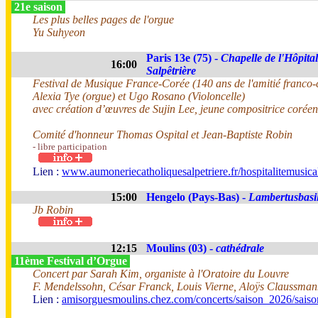
21e saison
Les plus belles pages de l'orgue
Yu Suhyeon
Paris 13e (75) -
Chapelle de l'Hôpital
16:00
Salpêtrière
Festival de Musique France-Corée (140 ans de l'amitié franco
Alexia Tye (orgue) et Ugo Rosano (Violoncelle)
avec création d’œuvres de Sujin Lee, jeune compositrice corée
Comité d'honneur Thomas Ospital et Jean-Baptiste Robin
- libre participation
Lien :
www.aumoneriecatholiquesalpetriere.fr/hospitalitemusica
15:00
Hengelo (Pays-Bas) -
Lambertusbasil
Jb Robin
12:15
Moulins (03) -
cathédrale
11ème Festival d’Orgue
Concert par Sarah Kim, organiste à l'Oratoire du Louvre
F. Mendelssohn, César Franck, Louis Vierne, Aloÿs Claussma
Lien :
amisorguesmoulins.chez.com/concerts/saison_2026/sais