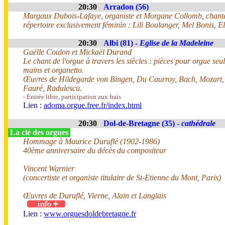
20:30
Arradon (56)
Margaux Dubois-Lafaye, organiste et Morgane Collomb, chant
répertoire exclusivement féminin : Lili Boulanger, Mel Bonis, 
20:30
Albi (81) -
Eglise de la Madeleine
Gaëlle Coulon et Mickaël Durand
Le chant de l'orgue à travers les siècles : pièces pour orgue seul
mains et organetto.
Œuvres de Hildegarde von Bingen, Du Caurroy, Bach, Mozart,
Fauré, Radulescu.
- Entrée libre, participation aux frais
Lien :
adoma.orgue.free.fr/index.html
20:30
Dol-de-Bretagne (35) -
cathédrale
La clé des orgues
Hommage à Maurice Duruflé (1902-1986)
40ème anniversaire du décès du compositeur
Vincent Warnier
(concertiste et organiste titulaire de St-Etienne du Mont, Paris)
Œuvres de Duruflé, Vierne, Alain et Langlais
Lien :
www.orguesdoldebretagne.fr