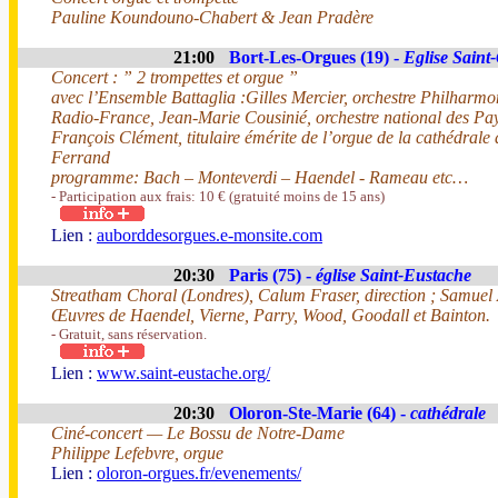
Pauline Koundouno-Chabert & Jean Pradère
21:00
Bort-Les-Orgues (19) -
Eglise Saint
Concert : ” 2 trompettes et orgue ”
avec l’Ensemble Battaglia :Gilles Mercier, orchestre Philharm
Radio-France, Jean-Marie Cousinié, orchestre national des Pay
François Clément, titulaire émérite de l’orgue de la cathédrale
Ferrand
programme: Bach – Monteverdi – Haendel - Rameau etc…
- Participation aux frais: 10 € (gratuité moins de 15 ans)
Lien :
auborddesorgues.e-monsite.com
20:30
Paris (75) -
église Saint-Eustache
Streatham Choral (Londres), Calum Fraser, direction ; Samuel 
Œuvres de Haendel, Vierne, Parry, Wood, Goodall et Bainton.
- Gratuit, sans réservation.
Lien :
www.saint-eustache.org/
20:30
Oloron-Ste-Marie (64) -
cathédrale
Ciné-concert — Le Bossu de Notre-Dame
Philippe Lefebvre, orgue
Lien :
oloron-orgues.fr/evenements/