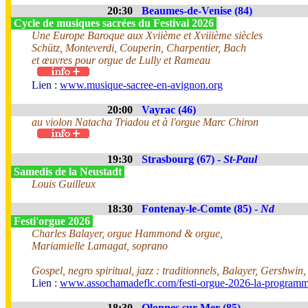
20:30
Beaumes-de-Venise (84)
Cycle de musiques sacrées du Festival 2026
Une Europe Baroque aux Xviième et Xviiième siècles
Schütz, Monteverdi, Couperin, Charpentier, Bach
et œuvres pour orgue de Lully et Rameau
Lien :
www.musique-sacree-en-avignon.org
20:00
Vayrac (46)
au violon Natacha Triadou et à l'orgue Marc Chiron
19:30
Strasbourg (67) -
St-Paul
Samedis de la Neustadt
Louis Guilleux
18:30
Fontenay-le-Comte (85) -
Nd
Festi'orgue 2026
Charles Balayer, orgue Hammond & orgue,
Mariamielle Lamagat, soprano
Gospel, negro spiritual, jazz : traditionnels, Balayer, Gershwin
Lien :
www.assochamadeflc.com/festi-orgue-2026-la-programm
18:30
Olonnes sur Mer (85)