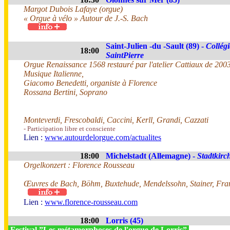
Margot Dubois Lafaye (orgue)
« Orgue à vélo » Autour de J.-S. Bach
Saint-Julien -du -Sault (89) -
Collégi
18:00
SaintPierre
Orgue Renaissance 1568 restauré par l'atelier Cattiaux de 200
Musique Italienne,
Giacomo Benedetti, organiste à Florence
Rossana Bertini, Soprano
Monteverdi, Frescobaldi, Caccini, Kerll, Grandi, Cazzati
- Participation libre et consciente
Lien :
www.autourdelorgue.com/actualites
18:00
Michelstadt (Allemagne) -
Stadtkirc
Orgelkonzert : Florence Rousseau
Œuvres de Bach, Böhm, Buxtehude, Mendelssohn, Stainer, Fra
Lien :
www.florence-rousseau.com
18:00
Lorris (45)
Festival ”Les métamorphoses de l'orgue de Lorris”