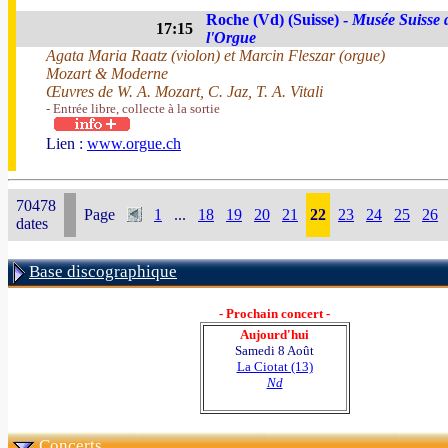
Roche (Vd) (Suisse) -
Musée Suisse 
17:15
l'Orgue
Agata Maria Raatz (violon) et Marcin Fleszar (orgue)
Mozart & Moderne
Œuvres de W. A. Mozart, C. Jaz, T. A. Vitali
- Entrée libre, collecte à la sortie
Lien :
www.orgue.ch
70478
Page
1
...
18
19
20
21
22
23
24
25
26
dates
Base discographique
- Prochain concert -
Aujourd'hui
Samedi 8 Août
La Ciotat (13)
Nd
Concerts