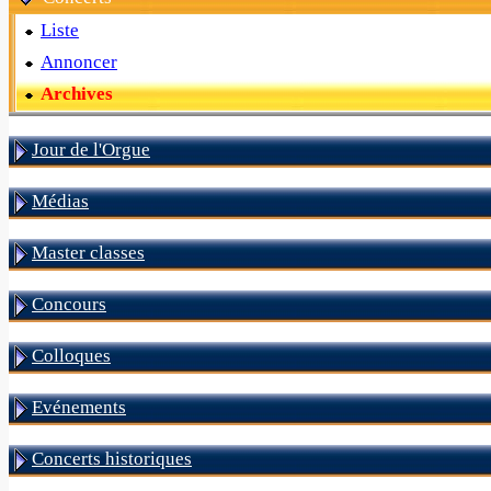
Liste
Annoncer
Archives
Jour de l'Orgue
Médias
Master classes
Concours
Colloques
Evénements
Concerts historiques