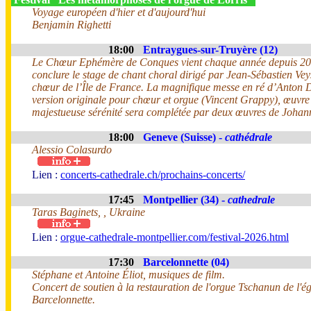
Voyage européen d'hier et d'aujourd'hui
Benjamin Righetti
18:00
Entraygues-sur-Truyère (12)
Le Chœur Ephémère de Conques vient chaque année depuis 2
conclure le stage de chant choral dirigé par Jean-Sébastien Vey
chœur de l’Île de France. La magnifique messe en ré d’Anton 
version originale pour chœur et orgue (Vincent Grappy), œuvre
majestueuse sérénité sera complétée par deux œuvres de Joha
18:00
Geneve (Suisse) -
cathédrale
Alessio Colasurdo
Lien :
concerts-cathedrale.ch/prochains-concerts/
17:45
Montpellier (34) -
cathedrale
Taras Baginets, , Ukraine
Lien :
orgue-cathedrale-montpellier.com/festival-2026.html
17:30
Barcelonnette (04)
Stéphane et Antoine Éliot, musiques de film.
Concert de soutien à la restauration de l'orgue Tschanun de l'ég
Barcelonnette.