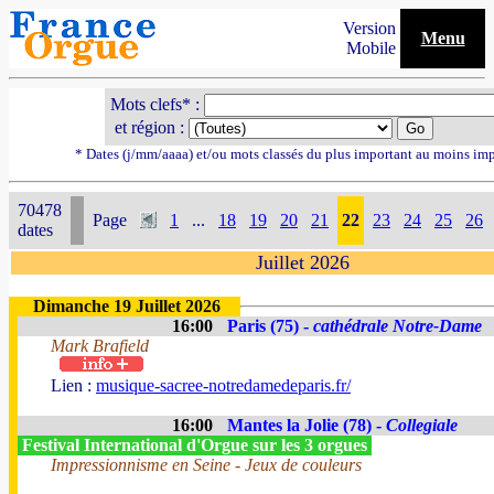
Version
Menu
Mobile
Mots clefs* :
et région :
* Dates (j/mm/aaaa) et/ou mots classés du plus important au moins im
70478
Page
1
...
18
19
20
21
22
23
24
25
26
dates
Juillet 2026
Dimanche 19 Juillet 2026
16:00
Paris (75) -
cathédrale Notre-Dame
Mark Brafield
Lien :
musique-sacree-notredamedeparis.fr/
16:00
Mantes la Jolie (78) -
Collegiale
Festival International d'Orgue sur les 3 orgues
Impressionnisme en Seine - Jeux de couleurs