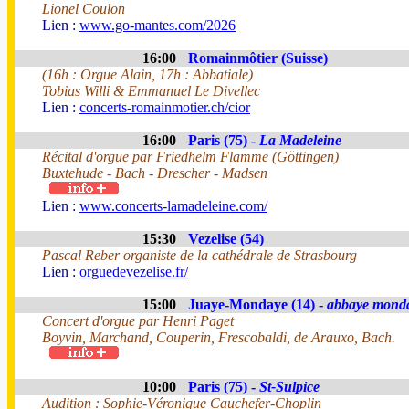
Lionel Coulon
Lien :
www.go-mantes.com/2026
16:00
Romainmôtier (Suisse)
(16h : Orgue Alain, 17h : Abbatiale)
Tobias Willi & Emmanuel Le Divellec
Lien :
concerts-romainmotier.ch/cior
16:00
Paris (75) -
La Madeleine
Récital d'orgue par Friedhelm Flamme (Göttingen)
Buxtehude - Bach - Drescher - Madsen
Lien :
www.concerts-lamadeleine.com/
15:30
Vezelise (54)
Pascal Reber organiste de la cathédrale de Strasbourg
Lien :
orguedevezelise.fr/
15:00
Juaye-Mondaye (14) -
abbaye mond
Concert d'orgue par Henri Paget
Boyvin, Marchand, Couperin, Frescobaldi, de Arauxo, Bach.
10:00
Paris (75) -
St-Sulpice
Audition : Sophie-Véronique Cauchefer-Choplin