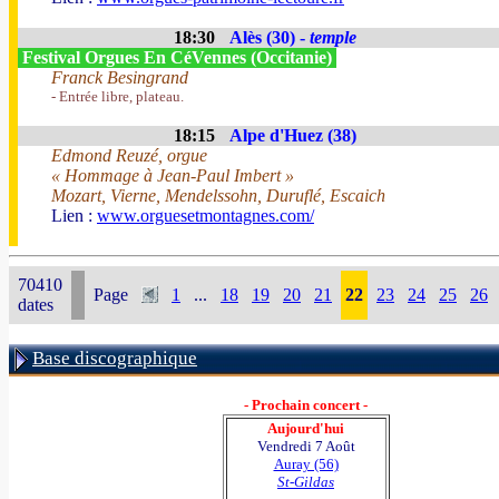
18:30
Alès (30) -
temple
Festival Orgues En CéVennes (Occitanie)
Franck Besingrand
- Entrée libre, plateau.
18:15
Alpe d'Huez (38)
Edmond Reuzé, orgue
« Hommage à Jean-Paul Imbert »
Mozart, Vierne, Mendelssohn, Duruflé, Escaich
Lien :
www.orguesetmontagnes.com/
70410
Page
1
...
18
19
20
21
22
23
24
25
26
dates
Base discographique
- Prochain concert -
Aujourd'hui
Vendredi 7 Août
Auray (56)
St-Gildas