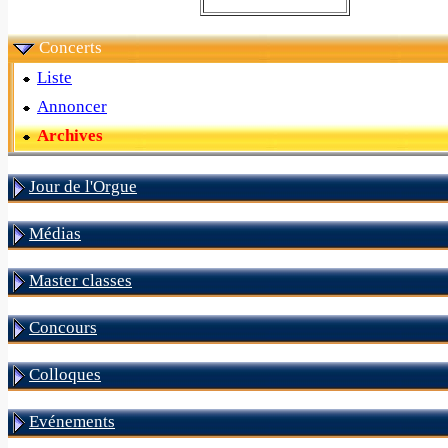
Concerts
Liste
Annoncer
Archives
Jour de l'Orgue
Médias
Master classes
Concours
Colloques
Evénements