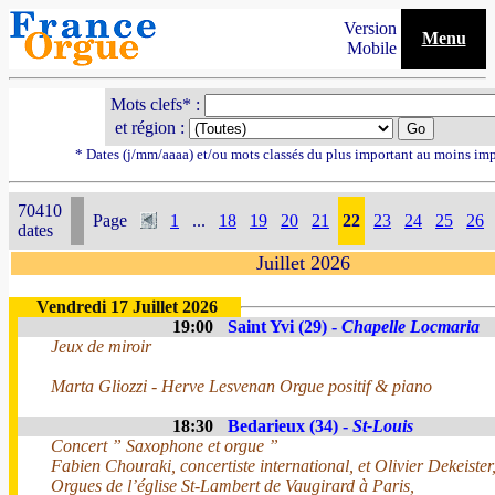
Version
Menu
Mobile
Mots clefs* :
et région :
* Dates (j/mm/aaaa) et/ou mots classés du plus important au moins im
70410
Page
1
...
18
19
20
21
22
23
24
25
26
dates
Juillet 2026
Vendredi 17 Juillet 2026
19:00
Saint Yvi (29) -
Chapelle Locmaria
Jeux de miroir
Marta Gliozzi - Herve Lesvenan Orgue positif & piano
18:30
Bedarieux (34) -
St-Louis
Concert ” Saxophone et orgue ”
Fabien Chouraki, concertiste international, et Olivier Dekeister,
Orgues de l’église St-Lambert de Vaugirard à Paris,