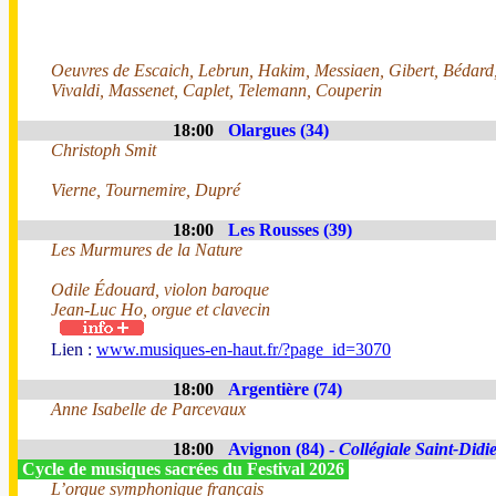
Oeuvres de Escaich, Lebrun, Hakim, Messiaen, Gibert, Bédard
Vivaldi, Massenet, Caplet, Telemann, Couperin
18:00
Olargues (34)
Christoph Smit
Vierne, Tournemire, Dupré
18:00
Les Rousses (39)
Les Murmures de la Nature
Odile Édouard, violon baroque
Jean-Luc Ho, orgue et clavecin
Lien :
www.musiques-en-haut.fr/?page_id=3070
18:00
Argentière (74)
Anne Isabelle de Parcevaux
18:00
Avignon (84) -
Collégiale Saint-Didi
Cycle de musiques sacrées du Festival 2026
L’orgue symphonique français