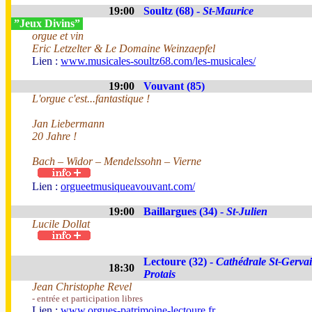
19:00
Soultz (68) -
St-Maurice
”Jeux Divins”
orgue et vin
Eric Letzelter & Le Domaine Weinzaepfel
Lien :
www.musicales-soultz68.com/les-musicales/
19:00
Vouvant (85)
L'orgue c'est...fantastique !
Jan Liebermann
20 Jahre !
Bach – Widor – Mendelssohn – Vierne
Lien :
orgueetmusiqueavouvant.com/
19:00
Baillargues (34) -
St-Julien
Lucile Dollat
Lectoure (32) -
Cathédrale St-Gervai
18:30
Protais
Jean Christophe Revel
- entrée et participation libres
Lien :
www.orgues-patrimoine-lectoure.fr