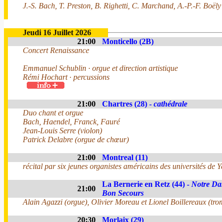
J.-S. Bach, T. Preston, B. Righetti, C. Marchand, A.-P.-F. Boëly
Jeudi 16 Juillet 2026
21:00
Monticello (2B)
Concert Renaissance
Emmanuel Schublin · orgue et direction artistique
Rémi Hochart · percussions
21:00
Chartres (28) -
cathédrale
Duo chant et orgue
Bach, Haendel, Franck, Fauré
Jean-Louis Serre (violon)
Patrick Delabre (orgue de chœur)
21:00
Montreal (11)
récital par six jeunes organistes américains des universités de Ya
La Bernerie en Retz (44) -
Notre Da
21:00
Bon Secours
Alain Agazzi (orgue), Olivier Moreau et Lionel Boillereaux (tro
20:30
Morlaix (29)