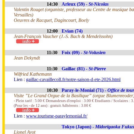
14:30
Arleux (59) -
St-Nicolas
Valentin Rouget (organiste, professeur au Centre de musique b
Versailles)
Oeuvres de Racquet, Dagincourt, Boely
12:00
Evian (74)
Jean-François Vaucher (J.-S. Bach & Mendelssohn)
11:30
Foix (09) -
St-Volusien
Jean Dekyndt
11:30
Gaillac (81) -
St-Pierre
Wilfried Kathemann
Lien :
gaillac-cavaillecoll.fr/notre-saison-d-ete-2026.html
10:30
Paray-le-Monial (71) -
Office de tou
Visite ”Le Grand Orgue de la Basilique” (orgue Blumenreoder
- Plein tarif : 5.00 € Demandeurs d'emploi : 3.00 € Etudiants / Scolaires : 
(Pour les - de 12 ans) : gratuit Adhérents : 3.00 €
Lien :
www.tourisme-paraylemonial.fr/
Tokyo (Japon) -
Midorigaoka Fuku
Lionel Avot