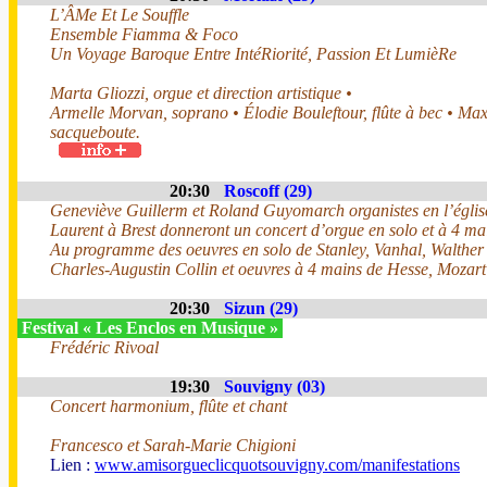
L’ÂMe Et Le Souffle
Ensemble Fiamma & Foco
Un Voyage Baroque Entre IntéRiorité, Passion Et LumièRe
Marta Gliozzi, orgue et direction artistique •
Armelle Morvan, soprano • Élodie Bouleftour, flûte à bec • Ma
sacqueboute.
20:30
Roscoff (29)
Geneviève Guillerm et Roland Guyomarch organistes en l’églis
Laurent à Brest donneront un concert d’orgue en solo et à 4 ma
Au programme des oeuvres en solo de Stanley, Vanhal, Walther
Charles-Augustin Collin et oeuvres à 4 mains de Hesse, Mozart
20:30
Sizun (29)
Festival « Les Enclos en Musique »
Frédéric Rivoal
19:30
Souvigny (03)
Concert harmonium, flûte et chant
Francesco et Sarah-Marie Chigioni
Lien :
www.amisorgueclicquotsouvigny.com/manifestations