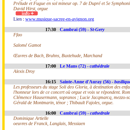
Prélude et Fugue en sol mineur op. 7 de Dupré et 5e Symphoni
David Hirst, orgue
Lien :
www.musique-sacree-en-avignon.org
17:30
Cambrai (59) -
St-Gery
Ffao
Salomé Gamot
Œuvres de Bach, Bruhns, Buxtehude, Marchand
17:00
Le Mans (72) -
cathédrale
Alexis Droy
16:15
Sainte-Anne d'Auray (56) -
basiliqu
Les professeurs du stage Soli deo Gloria, à destination des enfa
l'honneur lors de ce concert où orgue et voix se répondent. Rom
Clémence Hausermann, sopranos ; Lucie Jacqmarcq, mezzo-so
Gérald de Montmarin, ténor ; Thibault Fajoles, orgue.
16:00
Cambrai (59) -
cathedrale
Dominique Artielle
oeuvres de Franck, Langlais, Messiaen