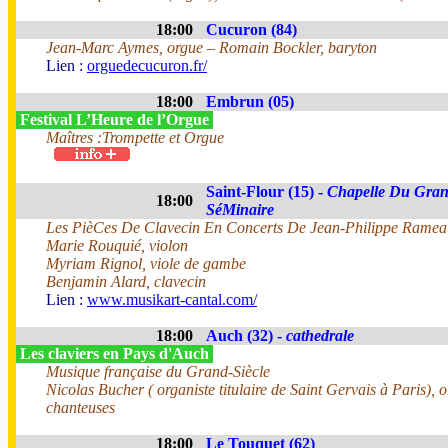
18:00
Cucuron (84)
Jean-Marc Aymes, orgue – Romain Bockler, baryton
Lien :
orguedecucuron.fr/
18:00
Embrun (05)
Festival L’Heure de l’Orgue
Maîtres :Trompette et Orgue
Saint-Flour (15) -
Chapelle Du Gra
18:00
SéMinaire
Les PièCes De Clavecin En Concerts De Jean-Philippe Ramea
Marie Rouquié, violon
Myriam Rignol, viole de gambe
Benjamin Alard, clavecin
Lien :
www.musikart-cantal.com/
18:00
Auch (32) -
cathedrale
Les claviers en Pays d'Auch
Musique française du Grand-Siècle
Nicolas Bucher ( organiste titulaire de Saint Gervais à Paris), o
chanteuses
18:00
Le Touquet (62)