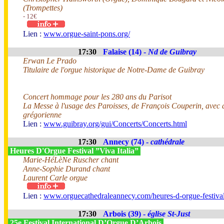
(Trompettes)
- 12€
Lien :
www.orgue-saint-pons.org/
17:30
Falaise (14) -
Nd de Guibray
Erwan Le Prado
Titulaire de l'orgue historique de Notre-Dame de Guibray
Concert hommage pour les 280 ans du Parisot
La Messe à l'usage des Paroisses, de François Couperin, avec 
grégorienne
Lien :
www.guibray.org/gui/Concerts/Concerts.html
17:30
Annecy (74) -
cathédrale
Heures D'Orgue Festival ”Viva Italia”
Marie-HéLèNe Ruscher chant
Anne-Sophie Durand chant
Laurent Carle orgue
Lien :
www.orguecathedraleannecy.com/heures-d-orgue-festiva
17:30
Arbois (39) -
église St-Just
25e Festival International D’Orgue D’Arbois