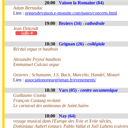
20:00
Vaison la Romaine (84)
Adam Bernadac
Lien :
orguesdevaison.e-monsite.com/pages/concerts.html
19:00
Beziers (34) -
cathedrale
Jean Dekyndt
18:30
Grignan (26) -
collégiale
Récital orgue et hautbois
Alexandre Peyrol hautbois
Emmanuel Culcasi orgue
Oeuvres : Schumann, J.S. Bach, Marcello, Handel, Mozart
Lien :
associationorguegrignan.fr/evenements/
18:30
Vars (05) -
centre oecumenique
Guillaume Gionta
François Castang recitant
Le carnaval des animeaux de Saint-Saëns
18:00
Nay (64)
voyage musical dans l'Europe des Xvie et Xviie siècles,
Dominique Aubert (orgue), Pablo Vallat et Joël Lahens (cuivres