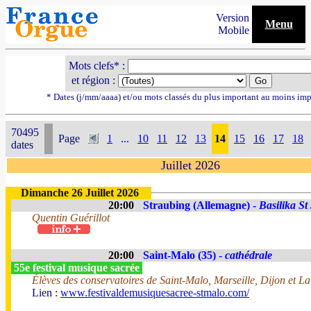
Version
Menu
Mobile
Mots clefs* :
et région :
* Dates (j/mm/aaaa) et/ou mots classés du plus important au moins imp
70495
Page
1
...
10
11
12
13
14
15
16
17
18
dates
Juillet 2026
Dimanche 26 Juillet 2026
20:00
Straubing (Allemagne) -
Basilika St
Quentin Guérillot
20:00
Saint-Malo (35) -
cathédrale
55e festival musique sacrée
Élèves des conservatoires de Saint-Malo, Marseille, Dijon et La
Lien :
www.festivaldemusiquesacree-stmalo.com/