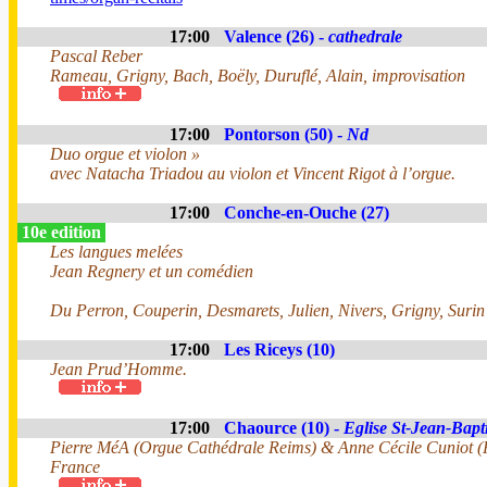
17:00
Valence (26) -
cathedrale
Pascal Reber
Rameau, Grigny, Bach, Boëly, Duruflé, Alain, improvisation
17:00
Pontorson (50) -
Nd
Duo orgue et violon »
avec Natacha Triadou au violon et Vincent Rigot à l’orgue.
17:00
Conche-en-Ouche (27)
10e edition
Les langues melées
Jean Regnery et un comédien
Du Perron, Couperin, Desmarets, Julien, Nivers, Grigny, Surin
17:00
Les Riceys (10)
Jean Prud’Homme.
17:00
Chaource (10) -
Eglise St-Jean-Bapti
Pierre MéA (Orgue Cathédrale Reims) & Anne Cécile Cuniot (F
France