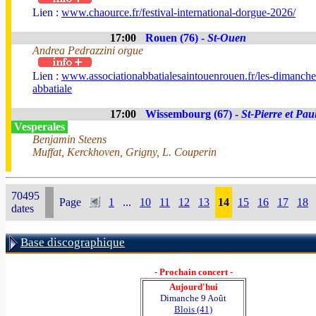
Lien :
www.chaource.fr/festival-international-dorgue-2026/
17:00
Rouen (76) -
St-Ouen
Andrea Pedrazzini orgue
Lien :
www.associationabbatialesaintouenrouen.fr/les-dimanche
abbatiale
17:00
Wissembourg (67) -
St-Pierre et Pau
Vesperales
Benjamin Steens
Muffat, Kerckhoven, Grigny, L. Couperin
70495
Page
1
...
10
11
12
13
14
15
16
17
18
dates
Base discographique
- Prochain concert -
Aujourd'hui
Dimanche 9 Août
Blois (41)