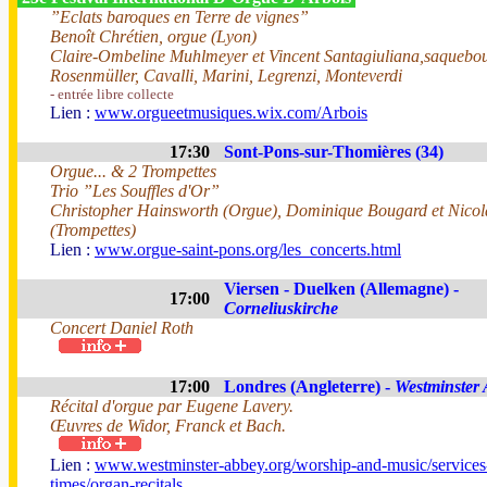
”Eclats baroques en Terre de vignes”
Benoît Chrétien, orgue (Lyon)
Claire-Ombeline Muhlmeyer et Vincent Santagiuliana,saquebou
Rosenmüller, Cavalli, Marini, Legrenzi, Monteverdi
- entrée libre collecte
Lien :
www.orgueetmusiques.wix.com/Arbois
17:30
Sont-Pons-sur-Thomières (34)
Orgue... & 2 Trompettes
Trio ”Les Souffles d'Or”
Christopher Hainsworth (Orgue), Dominique Bougard et Nico
(Trompettes)
Lien :
www.orgue-saint-pons.org/les_concerts.html
Viersen - Duelken (Allemagne) -
17:00
Corneliuskirche
Concert Daniel Roth
17:00
Londres (Angleterre) -
Westminster
Récital d'orgue par Eugene Lavery.
Œuvres de Widor, Franck et Bach.
Lien :
www.westminster-abbey.org/worship-and-music/services
times/organ-recitals