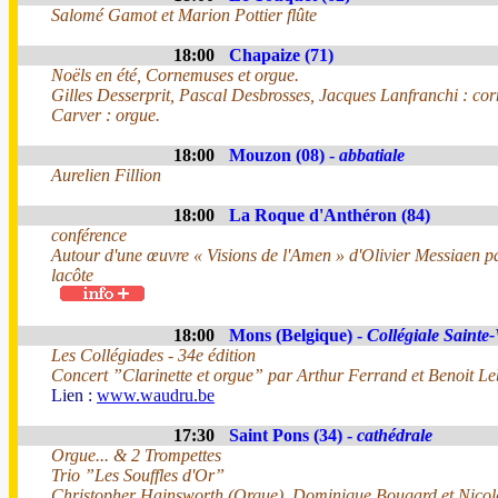
Salomé Gamot et Marion Pottier flûte
18:00
Chapaize (71)
Noëls en été, Cornemuses et orgue.
Gilles Desserprit, Pascal Desbrosses, Jacques Lanfranchi : co
Carver : orgue.
18:00
Mouzon (08) -
abbatiale
Aurelien Fillion
18:00
La Roque d'Anthéron (84)
conférence
Autour d'une œuvre « Visions de l'Amen » d'Olivier Messiaen 
lacôte
18:00
Mons (Belgique) -
Collégiale Saint
Les Collégiades - 34e édition
Concert ”Clarinette et orgue” par Arthur Ferrand et Benoit Leb
Lien :
www.waudru.be
17:30
Saint Pons (34) -
cathédrale
Orgue... & 2 Trompettes
Trio ”Les Souffles d'Or”
Christopher Hainsworth (Orgue), Dominique Bougard et Nico