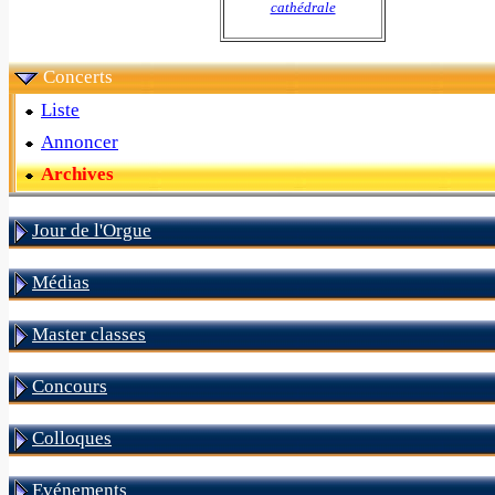
cathédrale
Concerts
Liste
Annoncer
Archives
Jour de l'Orgue
Médias
Master classes
Concours
Colloques
Evénements