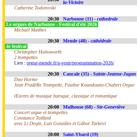
la-Victoire
Catherine Todorovski
20:30
Narbonne (11) -
cathedrale
Le orgues de Narbonne - Festival d'été 2026
Michaël Matthes
20:30
Mende (48) -
cathédrale
4e festival
Christopher Hainsworth
2 trompettes
Lien :
orgue-mende.fr/a-venir/programmation-2026/
20:30
Cancale (35) -
Sainte-Jeanne-Jugan
Duo Horme
Jean PradèRe Trompette, Pauline Koundouno-Chabert Orgue
Œuvres de musique baroque, classique et romantique
20:00
Mulhouse (68) -
Ste-Geneviève
Concert orgue et trompettes
Constance Taillard
avec Li Deqin, Luis Gonzáles et Gábor Tarkövi
20:00
Saint-Ybard (19)