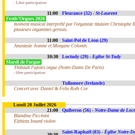
- Libre participation
11:00
Fleurance (32) -
St-Laurent
Festiv'Orgues 2026
moment musical interprété par l'organiste titulaire Christophe B
plusieurs organistes gersois.
11:00
Saint-Pol de Léon (29)
Anastasie Jeanne et Morgane Colomb.
10:30
Loctudy (29) -
Eglise St-Tudy
Mardi de l'orgue
Thibault Fajoles orgue (Notre-Dame De Paris)
- libre participation
Tullamore (Irelande)
Concert avec Daniel & Felix Roth Cor
Lundi 20 Juillet 2026
21:00
Quiberon (56) -
Notre-Dame de Loc
Blandine Piccinini
Elzbieta Isnard violon
Saint-Raphaël (83) -
Église Notre-D
20:30