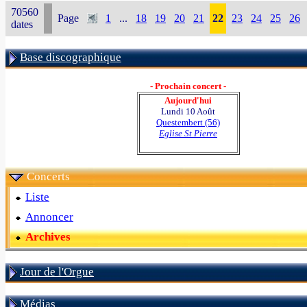
70560
Page
1
...
18
19
20
21
22
23
24
25
26
dates
Base discographique
- Prochain concert -
Aujourd'hui
Lundi 10 Août
Questembert (56)
Eglise St Pierre
Concerts
Liste
Annoncer
Archives
Jour de l'Orgue
Médias