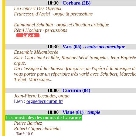
18:30
Corbara (2B)
Le Concert Des Oiseaux
Francesco d'Assisi · orgue & percussions
Emmanuel Schublin · orgue et direction artistique
Rémi Hochart · percussions
18:30
Vars (05) -
centre oecumenique
Ensemble Mélamborée
Elise Giai chant et flûte, Raphaël Sérié trompette, Jean-Baptist
orgue.
Du classique à la chanson française, de l'opéra à la musique de 
vous porter par un répertoire très varié avec Schubert, Marcel
Trénet, Morricone...
18:00
Cucuron (84)
Jean-Pierre Lecaudey, orgue
Lien :
orguedecucuron.fr/
18:00
Viane (81) -
temple
Les musicales des monts de Lacaune
Pierre Barthez
Robert Gignet clarinette
- Tarif: 10 €