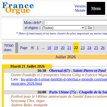
Version
Menu
Mobile
Mots clefs* :
et région :
* Dates (j/mm/aaaa) et/ou mots classés du plus important au moins im
70560
Page
1
...
18
19
20
21
22
23
24
25
26
dates
Juillet 2026
Mardi 21 Juillet 2026
16:30
Obernai (67) -
Saints-Pierre-et-Paul
Daniel Pandolfo et 2 trompettes Vincent Gillig et Fabrice Wigis
Lien :
les-amis-de-l-orgue-merklin-d-obernai.e-monsite.com/pag
musicales-2026.html
16:00
Paris 13ème (75) -
Chapelle de la Sal
Festival pour le 140ème anniversaire de l'amitié franco-coréen
Seoyoung Choi, orgue
Andrew Balio, trompette