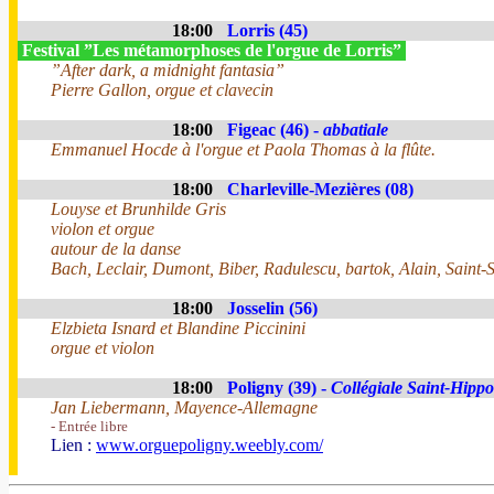
18:00
Lorris (45)
Festival ”Les métamorphoses de l'orgue de Lorris”
”After dark, a midnight fantasia”
Pierre Gallon, orgue et clavecin
18:00
Figeac (46) -
abbatiale
Emmanuel Hocde à l'orgue et Paola Thomas à la flûte.
18:00
Charleville-Mezières (08)
Louyse et Brunhilde Gris
violon et orgue
autour de la danse
Bach, Leclair, Dumont, Biber, Radulescu, bartok, Alain, Saint-
18:00
Josselin (56)
Elzbieta Isnard et Blandine Piccinini
orgue et violon
18:00
Poligny (39) -
Collégiale Saint-Hippo
Jan Liebermann, Mayence-Allemagne
- Entrée libre
Lien :
www.orguepoligny.weebly.com/