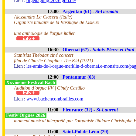
Lien :
orgeltagung-2026.gdo.de/
17:00
Argentan (61) -
St-Germain
Alessandro La Ciacera (Italie)
Organiste titulaire de la Basilique de Lisieux
une anthologie de l'orgue italien
16:30
Obernai (67) -
Saints-Pierre-et-Paul
Stanislas Théodas ciné concert
film de Charlie Chaplin : The Kid (1921)
Lien :
les-amis-de-l-orgue-merklin-d-obernai.e-monsite.com/pa
12:00
Pontaumur (63)
Xxviiième Festival Bach
Audition d’orgue I/V | Cindy Castillo
Lien :
www.bachencombrailles.com
11:00
Fleurance (32) -
St-Laurent
Festiv'Orgues 2026
moment musical interprété par l'organiste titulaire Christophe B
11:00
Saint-Pol de Léon (29)