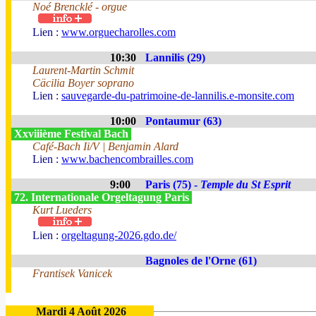
Noé Brencklé - orgue
Lien :
www.orguecharolles.com
10:30
Lannilis (29)
Laurent-Martin Schmit
Cäcilia Boyer soprano
Lien :
sauvegarde-du-patrimoine-de-lannilis.e-monsite.com
10:00
Pontaumur (63)
Xxviiième Festival Bach
Café-Bach Ii/V | Benjamin Alard
Lien :
www.bachencombrailles.com
9:00
Paris (75) -
Temple du St Esprit
72. Internationale Orgeltagung Paris
Kurt Lueders
Lien :
orgeltagung-2026.gdo.de/
Bagnoles de l'Orne (61)
Frantisek Vanicek
Mardi 4 Août 2026