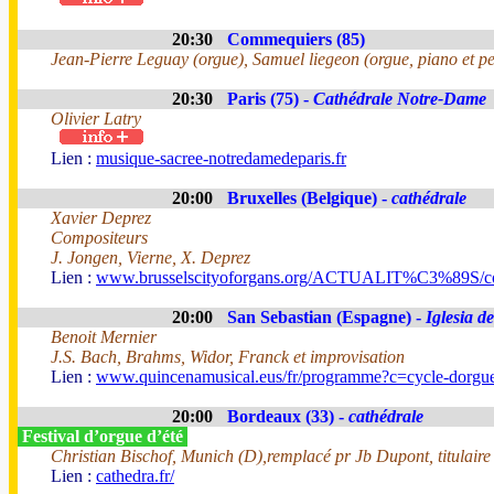
20:30
Commequiers (85)
Jean-Pierre Leguay (orgue), Samuel liegeon (orgue, piano et pe
20:30
Paris (75) -
Cathédrale Notre-Dame
Olivier Latry
Lien :
musique-sacree-notredamedeparis.fr
20:00
Bruxelles (Belgique) -
cathédrale
Xavier Deprez
Compositeurs
J. Jongen, Vierne, X. Deprez
Lien :
www.brusselscityoforgans.org/ACTUALIT%C3%89S/con
20:00
San Sebastian (Espagne) -
Iglesia d
Benoit Mernier
J.S. Bach, Brahms, Widor, Franck et improvisation
Lien :
www.quincenamusical.eus/fr/programme?c=cycle-dorgu
20:00
Bordeaux (33) -
cathédrale
Festival d’orgue d’été
Christian Bischof, Munich (D),remplacé pr Jb Dupont, titulaire
Lien :
cathedra.fr/