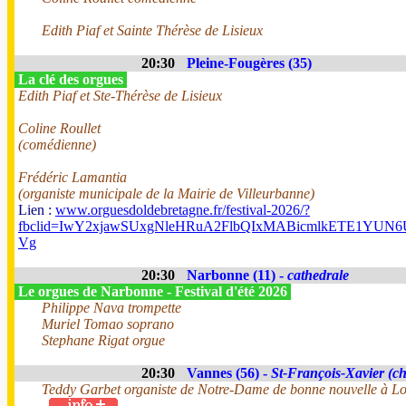
Edith Piaf et Sainte Thérèse de Lisieux
20:30
Pleine-Fougères (35)
La clé des orgues
Edith Piaf et Ste-Thérèse de Lisieux
Coline Roullet
(comédienne)
Frédéric Lamantia
(organiste municipale de la Mairie de Villeurbanne)
Lien :
www.orguesdoldebretagne.fr/festival-2026/?
fbclid=IwY2xjawSUxgNleHRuA2FlbQIxMABicmlkETE1Y
Vg
20:30
Narbonne (11) -
cathedrale
Le orgues de Narbonne - Festival d'été 2026
Philippe Nava trompette
Muriel Tomao soprano
Stephane Rigat orgue
20:30
Vannes (56) -
St-François-Xavier (ch
Teddy Garbet organiste de Notre-Dame de bonne nouvelle à Lo