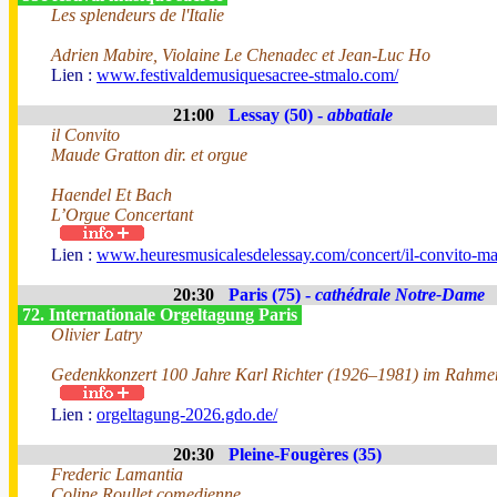
Les splendeurs de l'Italie
Adrien Mabire, Violaine Le Chenadec et Jean-Luc Ho
Lien :
www.festivaldemusiquesacree-stmalo.com/
21:00
Lessay (50) -
abbatiale
il Convito
Maude Gratton dir. et orgue
Haendel Et Bach
L’Orgue Concertant
Lien :
www.heuresmusicalesdelessay.com/concert/il-convito-ma
20:30
Paris (75) -
cathédrale Notre-Dame
72. Internationale Orgeltagung Paris
Olivier Latry
Gedenkkonzert 100 Jahre Karl Richter (1926–1981) im Rahmen
Lien :
orgeltagung-2026.gdo.de/
20:30
Pleine-Fougères (35)
Frederic Lamantia
Coline Roullet comedienne