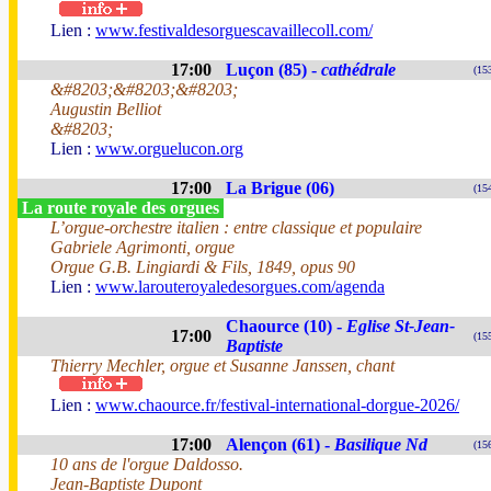
Lien :
www.festivaldesorguescavaillecoll.com/
17:00
Luçon (85) -
cathédrale
(15
&#8203;&#8203;&#8203;
Augustin Belliot
&#8203;
Lien :
www.orguelucon.org
17:00
La Brigue (06)
(15
La route royale des orgues
L’orgue-orchestre italien : entre classique et populaire
Gabriele Agrimonti, orgue
Orgue G.B. Lingiardi & Fils, 1849, opus 90
Lien :
www.larouteroyaledesorgues.com/agenda
Chaource (10) -
Eglise St-Jean-
17:00
(15
Baptiste
Thierry Mechler, orgue et Susanne Janssen, chant
Lien :
www.chaource.fr/festival-international-dorgue-2026/
17:00
Alençon (61) -
Basilique Nd
(15
10 ans de l'orgue Daldosso.
Jean-Baptiste Dupont