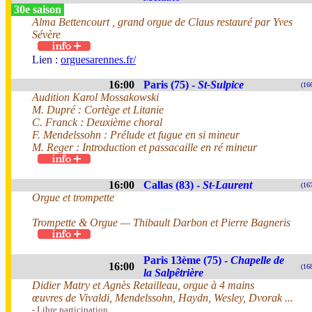
30e saison
Alma Bettencourt , grand orgue de Claus restauré par Yves
Sévère
Lien :
orguesarennes.fr/
16:00
Paris (75) -
St-Sulpice
(16
Audition Karol Mossakowski
M. Dupré : Cortège et Litanie
C. Franck : Deuxième choral
F. Mendelssohn : Prélude et fugue en si mineur
M. Reger : Introduction et passacaille en ré mineur
16:00
Callas (83) -
St-Laurent
(16
Orgue et trompette
Trompette & Orgue — Thibault Darbon et Pierre Bagneris
Paris 13ème (75) -
Chapelle de
16:00
(16
la Salpêtrière
Didier Matry et Agnès Retailleau, orgue à 4 mains
œuvres de Vivaldi, Mendelssohn, Haydn, Wesley, Dvorak ...
- Libre participation