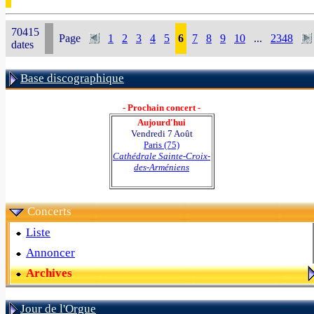
70415
Page
1
2
3
4
5
6
7
8
9
10
...
2348
dates
Base discographique
- Prochain concert -
Aujourd'hui
Vendredi 7 Août
Paris (75)
Cathédrale Sainte-Croix-
des-Arméniens
Concerts
Liste
Annoncer
Archives
Jour de l'Orgue