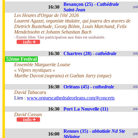
Besançon (25) -
Cathédrale
16:30
(16
Saint-Jean
Les Heures d'Orgue de l'été 2026
Laurent Agazzi, organiste titulaire, qui jouera des œuvres de
Dietrich Buxtehude, Georg Böhm, Louis Marchand, Felix
Mendelssohn et Johann Sebastian Bach
- Entrée libre. Une participation aux frais est souhaitée.
16:30
Chartres (28) -
cathédrale
(16
52ème Festival
Ensemble Marguerite Louise
« Vêpres mystiques »
Marthe Davost (soprano) et Gaétan Jarry (orgue)
16:30
Orléans (45) -
cathedrale
(16
David Tabacaru
Lien :
www.orguescathedraleorleans.com/#concerts
16:30
Port La Nouvelle (11)
(16
David Cassan
Rennes (35) -
abbatiale Nd Ste
16:00
(16
Mélaine