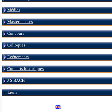
Médias
Master classes
Concours
Colloques
Evénements
Concerts historiques
J S BACH
Liens