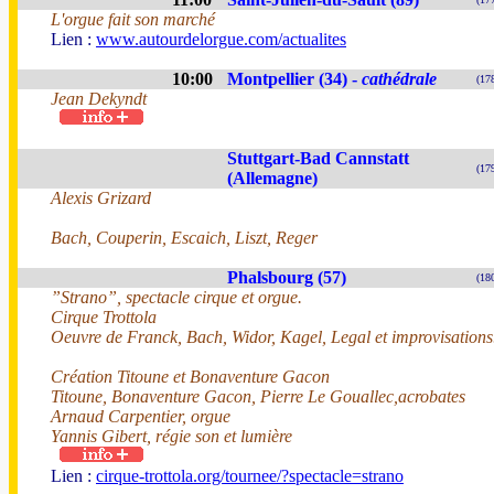
L'orgue fait son marché
Lien :
www.autourdelorgue.com/actualites
10:00
Montpellier (34) -
cathédrale
(17
Jean Dekyndt
Stuttgart-Bad Cannstatt
(17
(Allemagne)
Alexis Grizard
Bach, Couperin, Escaich, Liszt, Reger
Phalsbourg (57)
(18
”Strano”, spectacle cirque et orgue.
Cirque Trottola
Oeuvre de Franck, Bach, Widor, Kagel, Legal et improvisations
Création Titoune et Bonaventure Gacon
Titoune, Bonaventure Gacon, Pierre Le Gouallec,acrobates
Arnaud Carpentier, orgue
Yannis Gibert, régie son et lumière
Lien :
cirque-trottola.org/tournee/?spectacle=strano