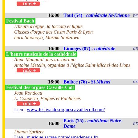
16:00
Toul (54) -
cathédrale St-Etienne
(16
Festival Bach
L'heure d'orgue, la toccata et fugue
Classes d'orgue des Cnsm Paris & Lyon
haru Shionoya, Masaki Shiozawa
16:00
Limoges (87) -
cathédrale
(17
L'heure musicale de la cathédrale
Anne Maugard, mezzo-soprano
Antoine Metelin, organiste à l’église Saint-Michel-des-Lions
16:00
Bolbec (76) -
St-Michel
(17
Festival des orgues Cavaillé-Coll
Jean Rondeau
L. Couperin, Fugues et Fantaisies
Lien :
www.festivaldesorguescavaillecoll.com/
Paris (75) -
cathédrale Notre-
16:00
(17
Dame
Damin Spritzer
Lien :
musique-sacree-notredamedeparis.fr/