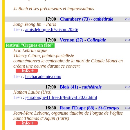
Js Bach et ses précurseurs et improvisations
17:00
Chambery (73) -
cathédrale
(15
Song-Yeong Im – Paris
Lien :
amisdelorgue.fr/saison-2026/
17:00
Vernon (27) -
Collegiale
(15
festival ”Orgues en fête”
Eric Lebrun orgue
Thierry Citron, peintre-pastelliste
commémorera le centenaire de la mort de Claude Monet en
créant une oeuvre durant ce concert
Lien :
bachacademie.com/
17:00
Blois (41) -
cathédrale
(15
Nathan Laube (Usa)
Lien :
jeuxdorgue41.free.fr/festival-2022.html
16:30
Raon l'Etape (88) -
St-Georges
(16
Jean-Marc Leblanc, organiste titulaire de l’orgue de l’église
Saint-Thomas-d’Aquin (Paris)