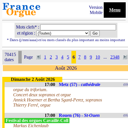
Version
Menu
Mobile
Mots clefs* :
et région :
* Dates (j/mm/aaaa) et/ou mots classés du plus important au moins important
70415
Page
1
2
3
4
5
6
7
8
9
10
...
2348
dates
Août 2026
Dimanche 2 Août 2026
17:00
Metz (57) -
cathédrale
(15
orgue du triforium.
Concert deux sopranos et orgue
Annick Hoerner et Bertha Sgard-Perez, sopranos
Thierry Ferré, orgue
17:00
Rouen (76) -
St-Ouen
(15
Festival des orgues Cavaillé-Coll
Markus Eichenlaub