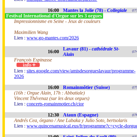
16:00
Mantes la Jolie (78) -
Collegiale
(17
Festival International d'Orgue sur les 3 orgues
Impressionnisme en Seine - Jeux de couleurs
Maximilien Wang
Lien :
www.go-mantes.com/2026
Lavaur (81) -
cathédrale St-
16:00
(17
Alain
François Espinasse
Lien :
sites.google.com/view/amisdesorgueslavaur/programme-
2026
16:00
Romainmôtier (Suisse)
(17
(16h : Orgue Alain, 17h : Abbatiale)
Vincent Thévenaz (sur les deux orgues)
Lien :
concerts-romainmotier.ch/cior
12:30
Ataun (Espagne)
(17
Andrés Cea, órgano / Ane Labaka y Julio Soto, bertsolaris
Lien :
www.quincenamusical.eus/fr/programme?c=cycle-dorgu
11:00
Saint-Julien-du-Sault (89)
(17