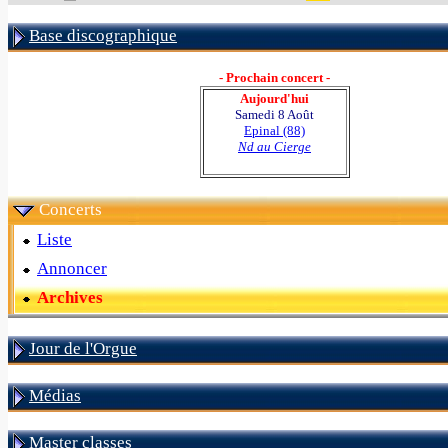
Base discographique
- Prochain concert -
Aujourd'hui
Samedi 8 Août
Epinal (88)
Nd au Cierge
Concerts
Liste
Annoncer
Archives
Jour de l'Orgue
Médias
Master classes