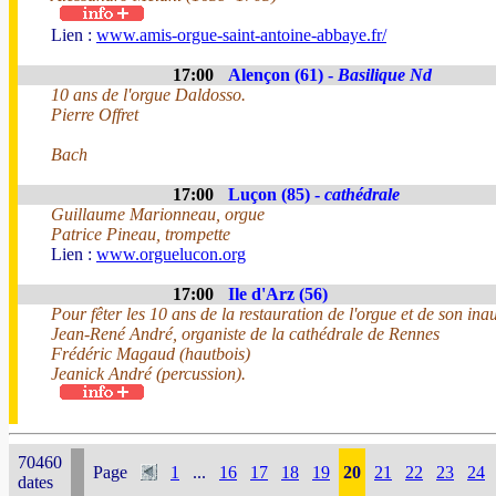
Lien :
www.amis-orgue-saint-antoine-abbaye.fr/
17:00
Alençon (61) -
Basilique Nd
10 ans de l'orgue Daldosso.
Pierre Offret
Bach
17:00
Luçon (85) -
cathédrale
Guillaume Marionneau, orgue
Patrice Pineau, trompette
Lien :
www.orguelucon.org
17:00
Ile d'Arz (56)
Pour fêter les 10 ans de la restauration de l'orgue et de son ina
Jean-René André, organiste de la cathédrale de Rennes
Frédéric Magaud (hautbois)
Jeanick André (percussion).
70460
Page
1
...
16
17
18
19
20
21
22
23
24
dates