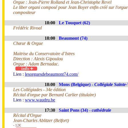
Orgue : Jean-Pierre Rolland et Jean-Christophe Revel
Le liber organi composé pour Jean Boyer enfin créé sur l'orgue
compositeur
18:00
Le Touquet (62)
Frédéric Rivoal
18:00
Beaumont (74)
Chœur & Orgue
Maitrise du Conservatoire d’Istres
Direction : Alexis Gipoulou
Orgue : Adam Bernadac.
Lien :
lesorguesdebeaumont74.com/
18:00
Mons (Belgique) -
Collégiale Saint
Les Collégiades - 34e édition
Récital d'orgue par Bernard Carlier (titulaire)
Lien :
www.waudru.be
17:30
Saint Pons (34) -
cathédrale
Récital d'Orgue
Jean-Charles Ablitzer (Belfort)
- 12€