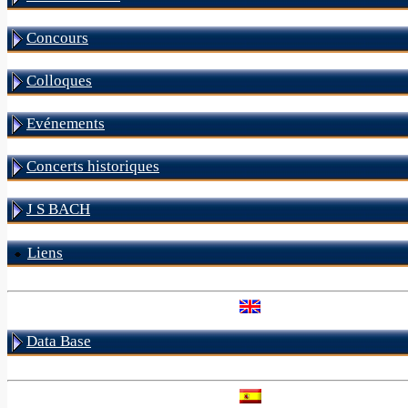
Concours
Colloques
Evénements
Concerts historiques
J S BACH
Liens
Data Base