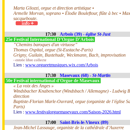
Marta Gliozzi, orgue et direction artistique •
Armelle Morvan, soprano • Élodie Bouleftour, flûte à bec • Ma
sacqueboute.
17:30
Arbois (39) -
église St-Just
25e Festival International D’Orgue D’Arbois
”Chemins baroques d'un virtuose”
Thomas Ospital, orgue (St-Eustache-Paris)
Grigny, Guilain, Buxtehude, Weckmann, Bach, improvisation
- entrée libre collecte
Lien :
www.orgueetmusiques.wix.com/Arbois
17:30
Masevaux (68) -
St-Martin
50e Festival international d'Orgue de Masevaux
« La voix des Anges »
Windsbacher Knabenchor (Windsbach / Allemagne) - Ludwig 
direction
Baptiste-Florian Marle-Ouvrard, orgue (organiste de l’église Sa
Paris)
Lien :
www.festivalorguemasevaux.com/Saison-2026.html
17:00
Saint-Bris-le-Vineux (89)
Jean-Michel Lassauge, organiste de la cathédrale d’Auxerre