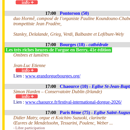
17:00
Pontorson (50)
duo Hormê, composé de l’organiste Pauline Koundouno-Chabe
trompettiste Jean Pradère,
Stanley, Delalande, Grieg, Verdi, Balbastre et Lefébure-Wely
17:00
Bourges (18) -
cathédrale
Les très riches heures de l’orgue en Berry, 41e édition
Ombres et lumières
Jean-Luc Etienne
Lien :
www.grandorguebourges.org/
17:00
Chaource (10) -
Eglise St-Jean-Bapti
Simon Harden – Conservatoire Dublin (Irlande)
Lien :
www.chaource.fr/festival-international-dorgue-2026/
17:00
Paris 8ème (75) -
Eglise Saint-Augus
Didier Matry, orgue et Koichiro Suzuoki, clarinette
Œuvres de Mendelssohn, Tessarini, Poulenc, Weber ...
- Libre participation