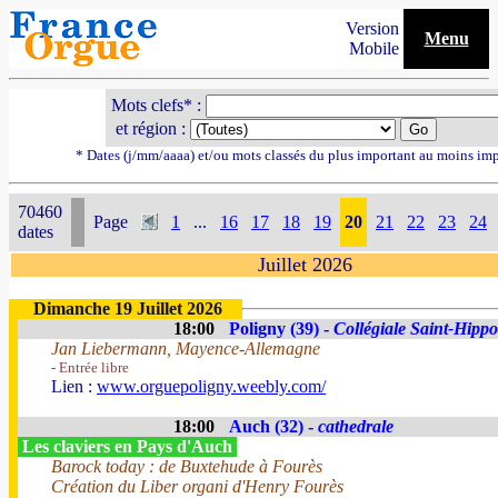
Version
Menu
Mobile
Mots clefs* :
et région :
* Dates (j/mm/aaaa) et/ou mots classés du plus important au moins im
70460
Page
1
...
16
17
18
19
20
21
22
23
24
dates
Juillet 2026
Dimanche 19 Juillet 2026
18:00
Poligny (39) -
Collégiale Saint-Hippo
Jan Liebermann, Mayence-Allemagne
- Entrée libre
Lien :
www.orguepoligny.weebly.com/
18:00
Auch (32) -
cathedrale
Les claviers en Pays d'Auch
Barock today : de Buxtehude à Fourès
Création du Liber organi d'Henry Fourès