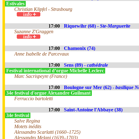
Estivales
Christian Klipfel - Strasbourg
17:00
Riquewihr (68) -
Ste-Marguerite
Suzanne Z'Graggen
17:00
Chamonix (74)
Anne Isabelle de Parcevaux
17:00
Sens (89) -
cathédrale
Festival international d’orgue Michelle Leclerc
Marc Sacrispeyre (France)
17:00
Boulogne sur Mer (62) -
basilique N
34e festival d'orgue Alexandre Guilmant
Ferruccio bartoletti
17:00
Saint-Antoine l'Abbaye (38)
34e festival
Salve Regina
Motets inédits
Alessandro Scarlatti (1660–1725)
Alessandro Melani (1639–1703)