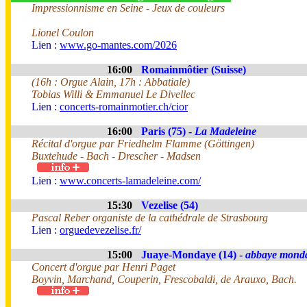
Impressionnisme en Seine - Jeux de couleurs
Lionel Coulon
Lien :
www.go-mantes.com/2026
16:00
Romainmôtier (Suisse)
(16h : Orgue Alain, 17h : Abbatiale)
Tobias Willi & Emmanuel Le Divellec
Lien :
concerts-romainmotier.ch/cior
16:00
Paris (75) -
La Madeleine
Récital d'orgue par Friedhelm Flamme (Göttingen)
Buxtehude - Bach - Drescher - Madsen
Lien :
www.concerts-lamadeleine.com/
15:30
Vezelise (54)
Pascal Reber organiste de la cathédrale de Strasbourg
Lien :
orguedevezelise.fr/
15:00
Juaye-Mondaye (14) -
abbaye mond
Concert d'orgue par Henri Paget
Boyvin, Marchand, Couperin, Frescobaldi, de Arauxo, Bach.