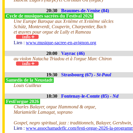
20:30
Beaumes-de-Venise (84)
Cycle de musiques sacrées du Festival 2026
Une Europe Baroque aux Xviième et Xviiième siècles
Schütz, Monteverdi, Couperin, Charpentier, Bach
et œuvres pour orgue de Lully et Rameau
Lien :
www.musique-sacree-en-avignon.org
20:00
Vayrac (46)
au violon Natacha Triadou et à l'orgue Marc Chiron
19:30
Strasbourg (67) -
St-Paul
Samedis de la Neustadt
Louis Guilleux
18:30
Fontenay-le-Comte (85) -
Nd
Festi'orgue 2026
Charles Balayer, orgue Hammond & orgue,
Mariamielle Lamagat, soprano
Gospel, negro spiritual, jazz : traditionnels, Balayer, Gershwin
Lien :
www.assochamadeflc.com/festi-orgue-2026-la-programm