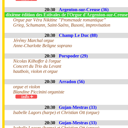
20:30
Argenton-sur-Creuse (36)
dixième édition des Estivales de l'Orgue d'Argenton-sur-Creus
Orgue par Véra Nikitine ”Promenade romantique”
Grieg, Schumann, Saint-Saëns, Busoni, improvisation
20:30
Champ Le Duc (88)
Jérémy Marchal orgue
Anne-Charlotte Beligne soprano
20:30
Porspoder (29)
Nicolas Kilhoffer à l'orgue
Concert du Trio du Levant
hautbois, violon et orgue
20:30
Arradon (56)
orgue et violon
Blandine Piccinini organiste
20:30
Gujan-Mestras (33)
Isabelle Lagors (harpe) et Christian Ott (orgue)
20:30
Gujan-Mestras (33)
Isabelle Lagors (harpe) et Christian Ott (orgue)