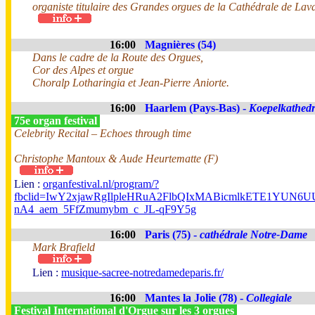
organiste titulaire des Grandes orgues de la Cathédrale de Lav
16:00
Magnières (54)
Dans le cadre de la Route des Orgues,
Cor des Alpes et orgue
Choralp Lotharingia et Jean-Pierre Aniorte.
16:00
Haarlem (Pays-Bas) -
Koepelkathedr
75e organ festival
Celebrity Recital – Echoes through time
Christophe Mantoux & Aude Heurtematte (F)
Lien :
organfestival.nl/program/?
fbclid=IwY2xjawRgIlpleHRuA2FlbQIxMABicmlkETE1YUN
nA4_aem_5FfZmumybm_c_JL-qF9Y5g
16:00
Paris (75) -
cathédrale Notre-Dame
Mark Brafield
Lien :
musique-sacree-notredamedeparis.fr/
16:00
Mantes la Jolie (78) -
Collegiale
Festival International d'Orgue sur les 3 orgues