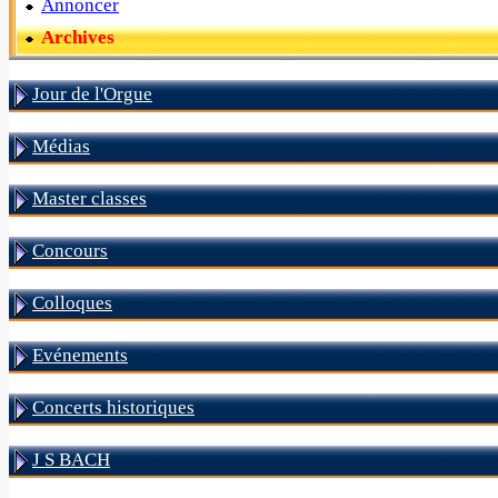
Annoncer
Archives
Jour de l'Orgue
Médias
Master classes
Concours
Colloques
Evénements
Concerts historiques
J S BACH