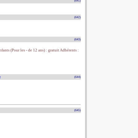
(641)
(642)
(643)
fants (Pour les - de 12 ans) : gratuit Adhérents :
n
(644)
(645)