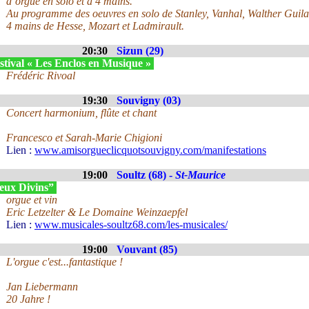
d’orgue en solo et à 4 mains.
Au programme des oeuvres en solo de Stanley, Vanhal, Walther Guilai
4 mains de Hesse, Mozart et Ladmirault.
20:30
Sizun (29)
stival « Les Enclos en Musique »
Frédéric Rivoal
19:30
Souvigny (03)
Concert harmonium, flûte et chant
Francesco et Sarah-Marie Chigioni
Lien :
www.amisorgueclicquotsouvigny.com/manifestations
19:00
Soultz (68) -
St-Maurice
eux Divins”
orgue et vin
Eric Letzelter & Le Domaine Weinzaepfel
Lien :
www.musicales-soultz68.com/les-musicales/
19:00
Vouvant (85)
L'orgue c'est...fantastique !
Jan Liebermann
20 Jahre !