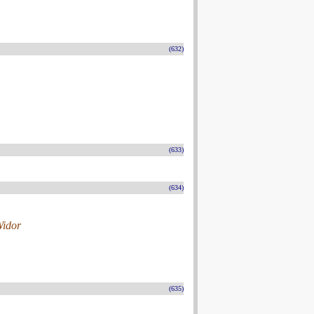
(632)
(633)
(634)
Widor
(635)