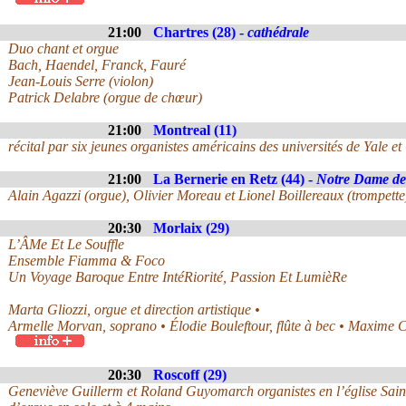
21:00
Chartres (28) -
cathédrale
Duo chant et orgue
Bach, Haendel, Franck, Fauré
Jean-Louis Serre (violon)
Patrick Delabre (orgue de chœur)
21:00
Montreal (11)
récital par six jeunes organistes américains des universités de Yale et 
21:00
La Bernerie en Retz (44) -
Notre Dame de
Alain Agazzi (orgue), Olivier Moreau et Lionel Boillereaux (trompette
20:30
Morlaix (29)
L’ÂMe Et Le Souffle
Ensemble Fiamma & Foco
Un Voyage Baroque Entre IntéRiorité, Passion Et LumièRe
Marta Gliozzi, orgue et direction artistique •
Armelle Morvan, soprano • Élodie Bouleftour, flûte à bec • Maxime 
20:30
Roscoff (29)
Geneviève Guillerm et Roland Guyomarch organistes en l’église Sain