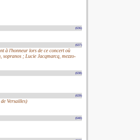
(636)
(637)
ont à l'honneur lors de ce concert où
, sopranos ; Lucie Jacqmarcq, mezzo-
(638)
(639)
de Versailles)
(640)