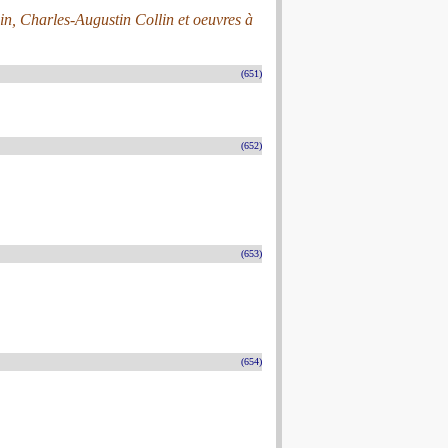
n, Charles-Augustin Collin et oeuvres à
(651)
(652)
(653)
(654)