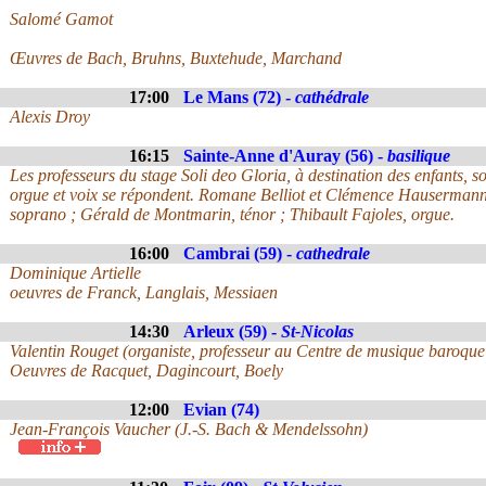
Salomé Gamot
Œuvres de Bach, Bruhns, Buxtehude, Marchand
17:00
Le Mans (72) -
cathédrale
Alexis Droy
16:15
Sainte-Anne d'Auray (56) -
basilique
Les professeurs du stage Soli deo Gloria, à destination des enfants, s
orgue et voix se répondent. Romane Belliot et Clémence Hausermann
soprano ; Gérald de Montmarin, ténor ; Thibault Fajoles, orgue.
16:00
Cambrai (59) -
cathedrale
Dominique Artielle
oeuvres de Franck, Langlais, Messiaen
14:30
Arleux (59) -
St-Nicolas
Valentin Rouget (organiste, professeur au Centre de musique baroque 
Oeuvres de Racquet, Dagincourt, Boely
12:00
Evian (74)
Jean-François Vaucher (J.-S. Bach & Mendelssohn)