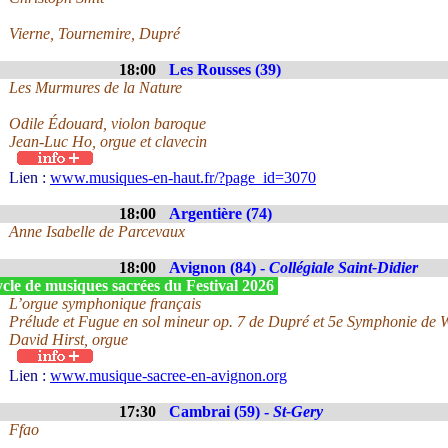
Vierne, Tournemire, Dupré
18:00
Les Rousses (39)
Les Murmures de la Nature
Odile Édouard, violon baroque
Jean-Luc Ho, orgue et clavecin
Lien :
www.musiques-en-haut.fr/?page_id=3070
18:00
Argentière (74)
Anne Isabelle de Parcevaux
18:00
Avignon (84) -
Collégiale Saint-Didier
cle de musiques sacrées du Festival 2026
L’orgue symphonique français
Prélude et Fugue en sol mineur op. 7 de Dupré et 5e Symphonie de 
David Hirst, orgue
Lien :
www.musique-sacree-en-avignon.org
17:30
Cambrai (59) -
St-Gery
Ffao