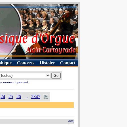
phique
Concerts
Histoire
Contact
 au moins important
24
25
26
...
2347
(631)