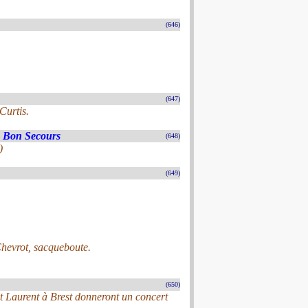
(646)
(647)
Curtis.
 Bon Secours
(648)
)
(649)
Chevrot, sacqueboute.
(650)
t Laurent à Brest donneront un concert