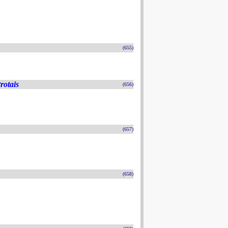
(655)
rotais
(656)
(657)
(658)