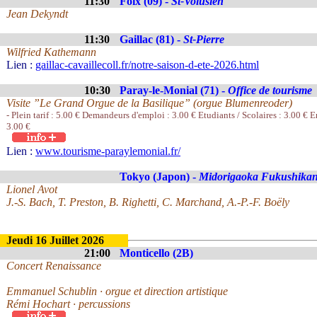
11:30
Foix (09) -
St-Volusien
Jean Dekyndt
11:30
Gaillac (81) -
St-Pierre
Wilfried Kathemann
Lien :
gaillac-cavaillecoll.fr/notre-saison-d-ete-2026.html
10:30
Paray-le-Monial (71) -
Office de tourisme
Visite ”Le Grand Orgue de la Basilique” (orgue Blumenreoder)
- Plein tarif : 5.00 € Demandeurs d'emploi : 3.00 € Etudiants / Scolaires : 3.00 € En
3.00 €
Lien :
www.tourisme-paraylemonial.fr/
Tokyo (Japon) -
Midorigaoka Fukushika
Lionel Avot
J.-S. Bach, T. Preston, B. Righetti, C. Marchand, A.-P.-F. Boëly
Jeudi 16 Juillet 2026
21:00
Monticello (2B)
Concert Renaissance
Emmanuel Schublin · orgue et direction artistique
Rémi Hochart · percussions