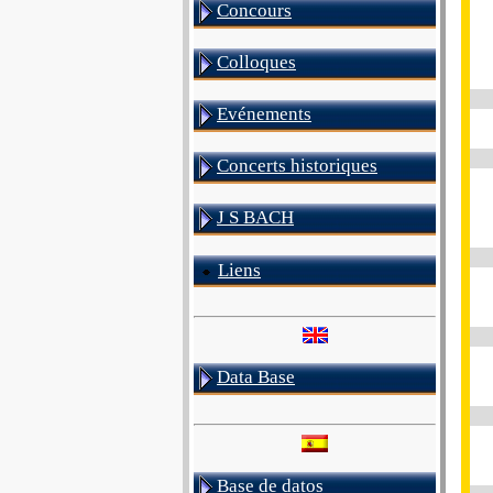
Concours
Colloques
Evénements
Concerts historiques
J S BACH
Liens
Data Base
Base de datos