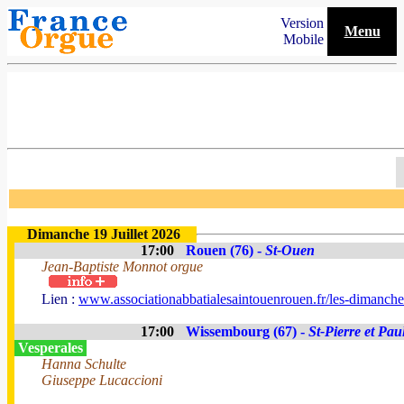
Version
Menu
Mobile
Dimanche 19 Juillet 2026
17:00
Rouen (76) -
St-Ouen
Jean-Baptiste Monnot orgue
Lien :
www.associationabbatialesaintouenrouen.fr/les-dimanches
17:00
Wissembourg (67) -
St-Pierre et Pau
Vesperales
Hanna Schulte
Giuseppe Lucaccioni