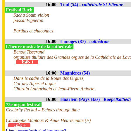
16:00
Toul (54) -
cathédrale St-Etienne
Festival Bach
Sacha Soum violon
pascal Vigneron
Partitas et chaconnes
16:00
Limoges (87) -
cathédrale
L'heure musicale de la cathédrale
Benoit Tisserand
organiste titulaire des Grandes orgues de la Cathédrale de Lav
16:00
Magnières (54)
Dans le cadre de la Route des Orgues,
Cor des Alpes et orgue
Choralp Lotharingia et Jean-Pierre Aniorte.
16:00
Haarlem (Pays-Bas) -
Koepelkathedr
75e organ festival
Celebrity Recital – Echoes through time
Christophe Mantoux & Aude Heurtematte (F)
Lien :
organfestival.nl/program/?