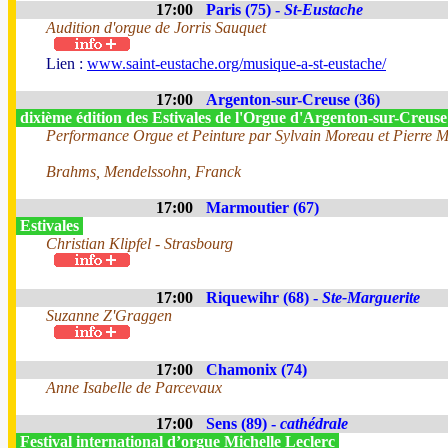
17:00
Paris (75) -
St-Eustache
Audition d'orgue de Jorris Sauquet
Lien :
www.saint-eustache.org/musique-a-st-eustache/
17:00
Argenton-sur-Creuse (36)
dixième édition des Estivales de l'Orgue d'Argenton-sur-Creus
Performance Orgue et Peinture par Sylvain Moreau et Pierre 
Brahms, Mendelssohn, Franck
17:00
Marmoutier (67)
Estivales
Christian Klipfel - Strasbourg
17:00
Riquewihr (68) -
Ste-Marguerite
Suzanne Z'Graggen
17:00
Chamonix (74)
Anne Isabelle de Parcevaux
17:00
Sens (89) -
cathédrale
Festival international d’orgue Michelle Leclerc