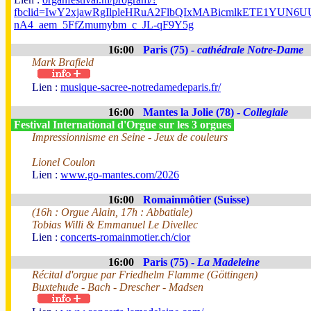
fbclid=IwY2xjawRgIlpleHRuA2FlbQIxMABicmlkETE1YUN
nA4_aem_5FfZmumybm_c_JL-qF9Y5g
16:00
Paris (75) -
cathédrale Notre-Dame
Mark Brafield
Lien :
musique-sacree-notredamedeparis.fr/
16:00
Mantes la Jolie (78) -
Collegiale
Festival International d'Orgue sur les 3 orgues
Impressionnisme en Seine - Jeux de couleurs
Lionel Coulon
Lien :
www.go-mantes.com/2026
16:00
Romainmôtier (Suisse)
(16h : Orgue Alain, 17h : Abbatiale)
Tobias Willi & Emmanuel Le Divellec
Lien :
concerts-romainmotier.ch/cior
16:00
Paris (75) -
La Madeleine
Récital d'orgue par Friedhelm Flamme (Göttingen)
Buxtehude - Bach - Drescher - Madsen