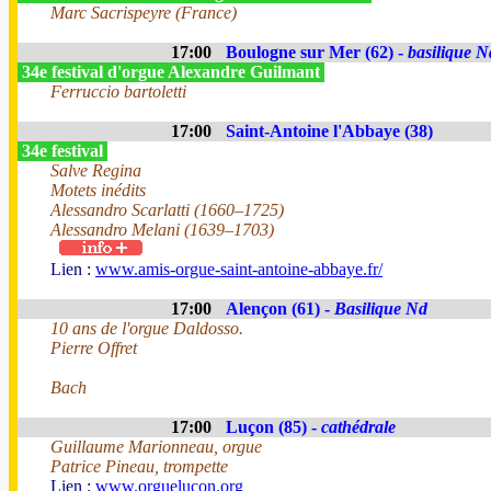
Marc Sacrispeyre (France)
17:00
Boulogne sur Mer (62) -
basilique N
34e festival d'orgue Alexandre Guilmant
Ferruccio bartoletti
17:00
Saint-Antoine l'Abbaye (38)
34e festival
Salve Regina
Motets inédits
Alessandro Scarlatti (1660–1725)
Alessandro Melani (1639–1703)
Lien :
www.amis-orgue-saint-antoine-abbaye.fr/
17:00
Alençon (61) -
Basilique Nd
10 ans de l'orgue Daldosso.
Pierre Offret
Bach
17:00
Luçon (85) -
cathédrale
Guillaume Marionneau, orgue
Patrice Pineau, trompette
Lien :
www.orguelucon.org