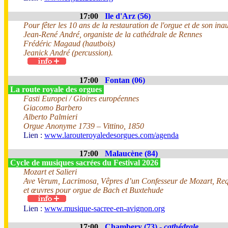
17:00
Ile d'Arz (56)
Pour fêter les 10 ans de la restauration de l'orgue et de son ina
Jean-René André, organiste de la cathédrale de Rennes
Frédéric Magaud (hautbois)
Jeanick André (percussion).
17:00
Fontan (06)
La route royale des orgues
Fasti Europei / Gloires européennes
Giacomo Barbero
Alberto Palmieri
Orgue Anonyme 1739 – Vittino, 1850
Lien :
www.larouteroyaledesorgues.com/agenda
17:00
Malaucène (84)
Cycle de musiques sacrées du Festival 2026
Mozart et Salieri
Ave Verum, Lacrimosa, Vêpres d’un Confesseur de Mozart, Req
et œuvres pour orgue de Bach et Buxtehude
Lien :
www.musique-sacree-en-avignon.org
17:00
Chambery (73) -
cathédrale