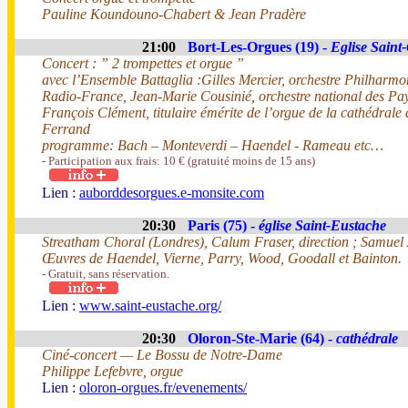
Pauline Koundouno-Chabert & Jean Pradère
21:00
Bort-Les-Orgues (19) -
Eglise Saint
Concert : ” 2 trompettes et orgue ”
avec l’Ensemble Battaglia :Gilles Mercier, orchestre Philharm
Radio-France, Jean-Marie Cousinié, orchestre national des Pay
François Clément, titulaire émérite de l’orgue de la cathédrale
Ferrand
programme: Bach – Monteverdi – Haendel - Rameau etc…
- Participation aux frais: 10 € (gratuité moins de 15 ans)
Lien :
auborddesorgues.e-monsite.com
20:30
Paris (75) -
église Saint-Eustache
Streatham Choral (Londres), Calum Fraser, direction ; Samuel 
Œuvres de Haendel, Vierne, Parry, Wood, Goodall et Bainton.
- Gratuit, sans réservation.
Lien :
www.saint-eustache.org/
20:30
Oloron-Ste-Marie (64) -
cathédrale
Ciné-concert — Le Bossu de Notre-Dame
Philippe Lefebvre, orgue
Lien :
oloron-orgues.fr/evenements/