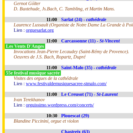
Gernot Gölter
D. Buxtehude, Js.Bach, C. Tambling, et Martin Mans.
11:00
Sarlat (24) -
cathédrale
Laurence Lussault (Organiste de Notre Dame La Grande à Poit
Lien :
orguesarlat.org
11:00
Carcassonne (11) -
St-Vincent
Les Vents D'Anges
Invocations Jean-Pierre Lecaudey (Saint-Rémy de Provence).
Oeuvres de J.S. Bach, Ropartz, Dupré
11:00
Saint-Malo (35) -
cathédrale
55e festival musique sacrée
Visites des orgues de la cathédrale
Lien :
www.festivaldemusiquesacree-stmalo.com/
11:00
Le Creusot (71) -
St-Laurent
Ivan Terekhanov
Lien :
orguissimo.wordpress.com/concerts/
10:30
Plouescat (29)
Blandine Piccinini, orgue et violon
Chastreix (63)