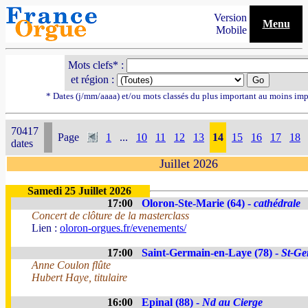
Version
Menu
Mobile
Mots clefs* :
et région :
* Dates (j/mm/aaaa) et/ou mots classés du plus important au moins imp
70417
Page
1
...
10
11
12
13
14
15
16
17
18
dates
Juillet 2026
Samedi 25 Juillet 2026
17:00
Oloron-Ste-Marie (64) -
cathédrale
Concert de clôture de la masterclass
Lien :
oloron-orgues.fr/evenements/
17:00
Saint-Germain-en-Laye (78) -
St-Ge
Anne Coulon flûte
Hubert Haye, titulaire
16:00
Epinal (88) -
Nd au Cierge