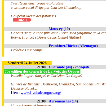
Yves Rechsteiner orgue explorateur
ensemble vocal dirigé par Clarisse Chanteloup,
Couperin Messe des paroisses
Moussey (10)
Concert d'orgue et de flûte avec Pierre Mea (organiste de la ca
Reims, France) et Anne Cécile Cuniot (flûtiste)
Frankfurt-Höchst (Allemagne)
Frédéric Deschamps
Vendredi 24 Juillet 2026
21:00
Guerande (44) -
collegiale
70e édition des concerts de La Voix des Orgues
Isabelle Lagors (harpe) et Christian Ott (orgue)
Œuvres de Brahms, Beethoven, Granados, Saint-Saëns, Rimski
Debussy, Ravel…
Lien :
www.lavoixdesorgues.org/
21:00
Arromanches (14)
Concert orgue et trompette