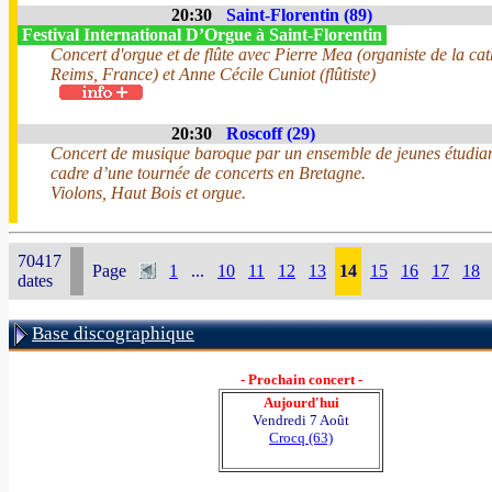
20:30
Saint-Florentin (89)
Festival International D’Orgue à Saint-Florentin
Concert d'orgue et de flûte avec Pierre Mea (organiste de la ca
Reims, France) et Anne Cécile Cuniot (flûtiste)
20:30
Roscoff (29)
Concert de musique baroque par un ensemble de jeunes étudian
cadre d’une tournée de concerts en Bretagne.
Violons, Haut Bois et orgue.
70417
Page
1
...
10
11
12
13
14
15
16
17
18
dates
Base discographique
- Prochain concert -
Aujourd'hui
Vendredi 7 Août
Crocq (63)