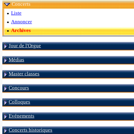
Concerts
Liste
Annoncer
Archives
Jour de l'Orgue
Médias
Master classes
Concours
Colloques
Evénements
Concerts historiques