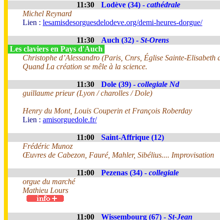
11:30
Lodève (34) -
cathédrale
Michel Reynard
Lien :
lesamisdesorguesdelodeve.org/demi-heures-dorgue/
11:30
Auch (32) -
St-Orens
Les claviers en Pays d'Auch
Christophe d’Alessandro (Paris, Cnrs, Église Sainte-Elisabeth
Quand La création se mêle à la science.
11:30
Dole (39) -
collegiale Nd
guillaume prieur (Lyon / charolles / Dole)
Henry du Mont, Louis Couperin et François Roberday
Lien :
amisorguedole.fr/
11:00
Saint-Affrique (12)
Frédéric Munoz
Œuvres de Cabezon, Fauré, Mahler, Sibélius.... Improvisation
11:00
Pezenas (34) -
collegiale
orgue du marché
Mathieu Lours
11:00
Wissembourg (67) -
St-Jean