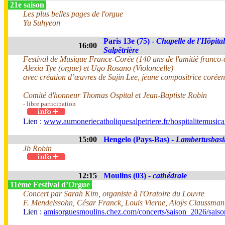
21e saison
Les plus belles pages de l'orgue
Yu Suhyeon
Paris 13e (75) -
Chapelle de l'Hôpital
16:00
Salpêtrière
Festival de Musique France-Corée (140 ans de l'amitié franco
Alexia Tye (orgue) et Ugo Rosano (Violoncelle)
avec création d’œuvres de Sujin Lee, jeune compositrice corée
Comité d'honneur Thomas Ospital et Jean-Baptiste Robin
- libre participation
Lien :
www.aumoneriecatholiquesalpetriere.fr/hospitalitemusica
15:00
Hengelo (Pays-Bas) -
Lambertusbasil
Jb Robin
12:15
Moulins (03) -
cathédrale
11ème Festival d’Orgue
Concert par Sarah Kim, organiste à l'Oratoire du Louvre
F. Mendelssohn, César Franck, Louis Vierne, Aloÿs Claussma
Lien :
amisorguesmoulins.chez.com/concerts/saison_2026/sais