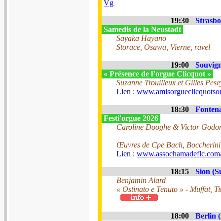
Vg
19:30
Strasbo
Samedis de la Neustadt
Sayaka Hayano
Storace, Osawa, Vierne, ravel
19:00
Souvign
« Présence de l’orgue Clicquot »
Suzanne Trouilleux et Gilles Pese
Lien :
www.amisorgueclicquotsou
18:30
Fontena
Festi'orgue 2026
Caroline Dooghe & Victor Godon-
Œuvres de Cpe Bach, Boccherini,
Lien :
www.assochamadeflc.com/f
18:15
Sion (S
Benjamin Alard
« Ostinato e Tenuto » - Muffat, T
18:00
Berlin 