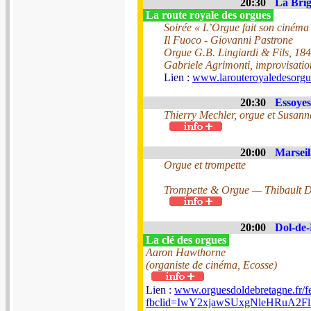
20:30
La Brig
La route royale des orgues
Soirée « L’Orgue fait son cinéma 
Il Fuoco - Giovanni Pastrone
Orgue G.B. Lingiardi & Fils, 18
Gabriele Agrimonti, improvisatio
Lien :
www.larouteroyaledesorg
20:30
Essoyes
Thierry Mechler, orgue et Susann
20:00
Marseil
Orgue et trompette
Trompette & Orgue — Thibault D
20:00
Dol-de-
La clé des orgues
Aaron Hawthorne
(organiste de cinéma, Ecosse)
Lien :
www.orguesdoldebretagne.fr/fe
fbclid=IwY2xjawSUxgNleHRu