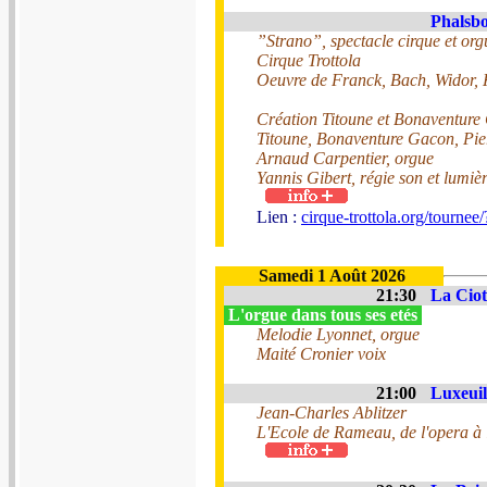
Phalsbo
”Strano”, spectacle cirque et org
Cirque Trottola
Oeuvre de Franck, Bach, Widor, K
Création Titoune et Bonaventure
Titoune, Bonaventure Gacon, Pie
Arnaud Carpentier, orgue
Yannis Gibert, régie son et lumiè
Lien :
cirque-trottola.org/tournee
Samedi 1 Août 2026
21:30
La Ciot
L'orgue dans tous ses etés
Melodie Lyonnet, orgue
Maité Cronier voix
21:00
Luxeuil 
Jean-Charles Ablitzer
L'Ecole de Rameau, de l'opera à l