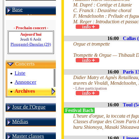
M. Dupré : Cortège et Litanie
Base
C. Franck : Deuxième choral
F. Mendelssohn : Prélude et fugu
discographique
M. Reger : Introduction et passac
- Prochain concert -
Aujourd'hui
16:00
Callas 
Jeudi 6 Août
Orgue et trompette
Plougastel-Daoulas (29)
Trompette & Orgue — Thibault D
Concerts
16:00
Paris 1
Liste
Didier Matry et Agnès Retailleau
Annoncer
œuvres de Vivaldi, Mendelssohn, 
- Libre participation
Archives
16:00
Toul (5
Jour de l'Orgue
Festival Bach
L'heure d'orgue, la toccata et fug
Médias
Classes d'orgue des Cnsm Paris
haru Shionoya, Masaki Shiozawa
Master classes
16:00
Limoges