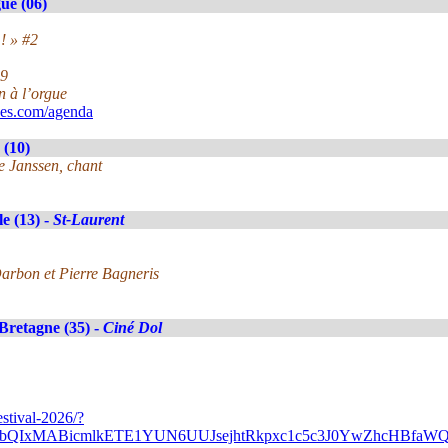
ue (06)
! » #2
49
n à l’orgue
ues.com/agenda
 (10)
e Janssen, chant
le (13) -
St-Laurent
arbon et Pierre Bagneris
Bretagne (35) -
Ciné Dol
stival-2026/?
A2FlbQIxMABicmlkETE1YUN6UUJsejhtRkpxc1c5c3J0YwZhc