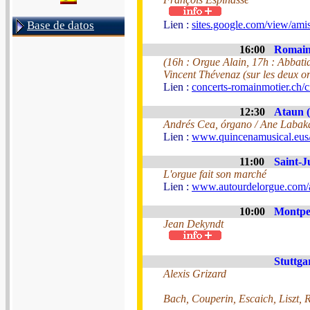
Base de datos
Lien :
sites.google.com/view/am
16:00
Romainm
(16h : Orgue Alain, 17h : Abbatia
Vincent Thévenaz (sur les deux o
Lien :
concerts-romainmotier.ch/c
12:30
Ataun 
Andrés Cea, órgano / Ane Labaka 
Lien :
www.quincenamusical.eus
11:00
Saint-J
L'orgue fait son marché
Lien :
www.autourdelorgue.com/a
10:00
Montpel
Jean Dekyndt
Stuttga
Alexis Grizard
Bach, Couperin, Escaich, Liszt, 