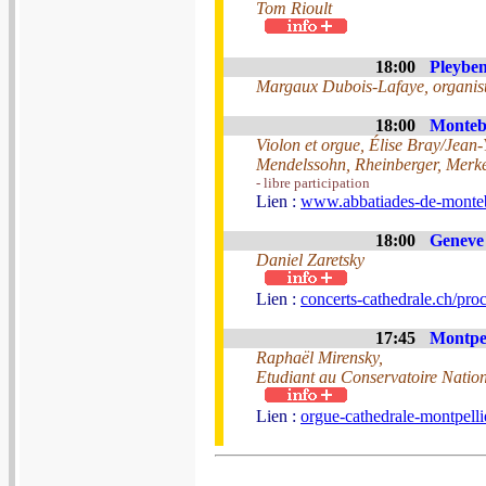
Tom Rioult
18:00
Pleyben
Margaux Dubois-Lafaye, organis
18:00
Monteb
Violon et orgue, Élise Bray/Jean
Mendelssohn, Rheinberger, Merk
- libre participation
Lien :
www.abbatiades-de-monteb
18:00
Geneve 
Daniel Zaretsky
Lien :
concerts-cathedrale.ch/proc
17:45
Montpel
Raphaël Mirensky,
Etudiant au Conservatoire Natio
Lien :
orgue-cathedrale-montpelli