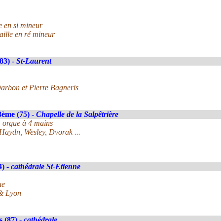
e en si mineur
aille en ré mineur
(83) -
St-Laurent
arbon et Pierre Bagneris
3ème (75) -
Chapelle de la Salpêtrière
, orgue à 4 mains
Haydn, Wesley, Dvorak ...
4) -
cathédrale St-Etienne
ue
 & Lyon
 (87) -
cathédrale