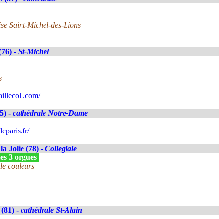
lise Saint-Michel-des-Lions
(76) -
St-Michel
s
illecoll.com/
5) -
cathédrale Notre-Dame
eparis.fr/
la Jolie (78) -
Collegiale
les 3 orgues
de couleurs
(81) -
cathédrale St-Alain