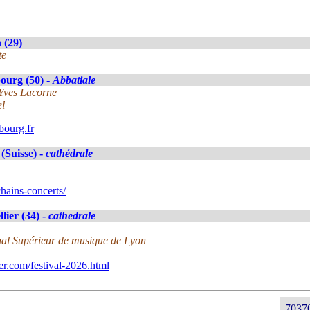
 (29)
te
ourg (50) -
Abbatiale
-Yves Lacorne
el
ourg.fr
(Suisse) -
cathédrale
hains-concerts/
lier (34) -
cathedrale
nal Supérieur de musique de Lyon
er.com/festival-2026.html
70370