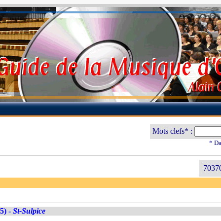
Mots clefs* :
* Da
70370
5) -
St-Sulpice