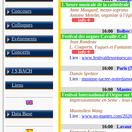
L'heure musicale de la cathédrale
Anne Maugard, mezzo-soprano
Concours
Antoine Metelin, organiste à l’ég
Colloques
16:00
Bolbec 
Festival des orgues Cavaillé-Coll
Evénements
Jean Rondeau
L. Couperin, Fugues et Fantaisie
Concerts
Lien :
www.festivaldesorguescava
historiques
16:00
Paris (7
J S BACH
Damin Spritzer
Lien :
musique-sacree-notredamed
Liens
16:00
Mantes 
Festival International d'Orgue sur 
Impressionnisme en Seine - Jeux 
Maximilien Wang
Data Base
Lien :
www.go-mantes.com/2026
16:00
Lavaur 
François Espinasse