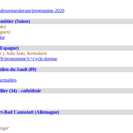
isdesorgueslavaur/programme-2026
ôtier (Suisse)
le)
rgues)
ior
(Espagne)
y Julio Soto, bertsolaris
/fr/programme?c=cycle-dorgue
ulien-du-Sault (89)
ctualites
lier (34) -
cathédrale
rt-Bad Cannstatt (Allemagne)
Reger