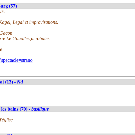
urg (57)
ue.
agel, Legal et improvisations.
 Gacon
rre Le Gouallec,acrobates
re
/?spectacle=strano
at (13) -
Nd
les bains (70) -
basilique
'église