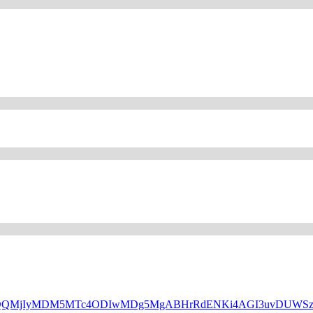
HBfaWQQMjIyMDM5MTc4ODIwMDg5MgABHrRdENKi4AGI3uvDUW