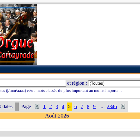
et région :
tes (j/mm/aaaa) et/ou mots classés du plus important au moins important
 dates
Page
1
2
3
4
5
6
7
8
9
...
2346
Août 2026