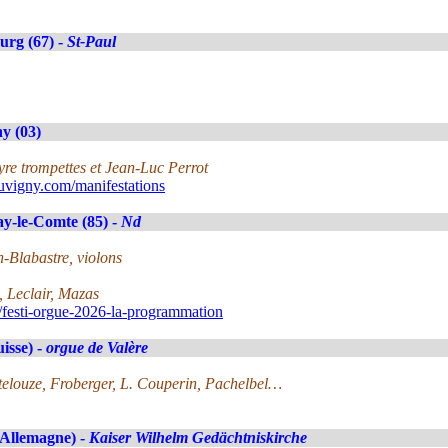
urg (67) -
St-Paul
y (03)
yre trompettes et Jean-Luc Perrot
vigny.com/manifestations
y-le-Comte (85) -
Nd
Blabastre, violons
 Leclair, Mazas
esti-orgue-2026-la-programmation
uisse) -
orgue de Valère
itelouze, Froberger, L. Couperin, Pachelbel…
(Allemagne) -
Kaiser Wilhelm Gedächtniskirche