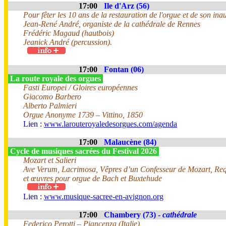
17:00
Ile d'Arz (56)
Pour fêter les 10 ans de la restauration de l'orgue et de son ina
Jean-René André, organiste de la cathédrale de Rennes
Frédéric Magaud (hautbois)
Jeanick André (percussion).
17:00
Fontan (06)
La route royale des orgues
Fasti Europei / Gloires européennes
Giacomo Barbero
Alberto Palmieri
Orgue Anonyme 1739 – Vittino, 1850
Lien :
www.larouteroyaledesorgues.com/agenda
17:00
Malaucène (84)
Cycle de musiques sacrées du Festival 2026
Mozart et Salieri
Ave Verum, Lacrimosa, Vêpres d’un Confesseur de Mozart, Req
et œuvres pour orgue de Bach et Buxtehude
Lien :
www.musique-sacree-en-avignon.org
17:00
Chambery (73) -
cathédrale
Federico Perotti – Piancenza (Italie)