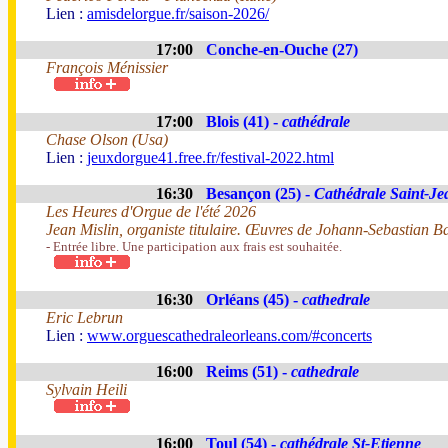
Lien :
amisdelorgue.fr/saison-2026/
17:00
Conche-en-Ouche (27)
François Ménissier
17:00
Blois (41) -
cathédrale
Chase Olson (Usa)
Lien :
jeuxdorgue41.free.fr/festival-2022.html
16:30
Besançon (25) -
Cathédrale Saint-Je
Les Heures d'Orgue de l'été 2026
Jean Mislin, organiste titulaire. Œuvres de Johann-Sebastian B
- Entrée libre. Une participation aux frais est souhaitée.
16:30
Orléans (45) -
cathedrale
Eric Lebrun
Lien :
www.orguescathedraleorleans.com/#concerts
16:00
Reims (51) -
cathedrale
Sylvain Heili
16:00
Toul (54) -
cathédrale St-Etienne