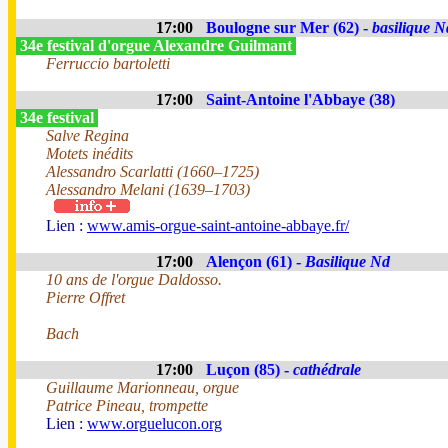
17:00
Boulogne sur Mer (62) -
basilique N
34e festival d'orgue Alexandre Guilmant
Ferruccio bartoletti
17:00
Saint-Antoine l'Abbaye (38)
34e festival
Salve Regina
Motets inédits
Alessandro Scarlatti (1660–1725)
Alessandro Melani (1639–1703)
Lien :
www.amis-orgue-saint-antoine-abbaye.fr/
17:00
Alençon (61) -
Basilique Nd
10 ans de l'orgue Daldosso.
Pierre Offret
Bach
17:00
Luçon (85) -
cathédrale
Guillaume Marionneau, orgue
Patrice Pineau, trompette
Lien :
www.orguelucon.org