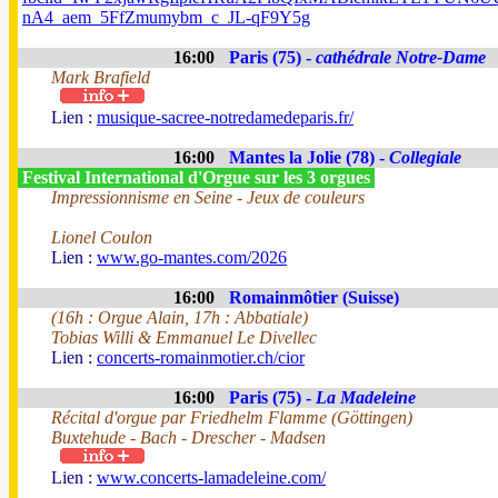
nA4_aem_5FfZmumybm_c_JL-qF9Y5g
16:00
Paris (75) -
cathédrale Notre-Dame
Mark Brafield
Lien :
musique-sacree-notredamedeparis.fr/
16:00
Mantes la Jolie (78) -
Collegiale
Festival International d'Orgue sur les 3 orgues
Impressionnisme en Seine - Jeux de couleurs
Lionel Coulon
Lien :
www.go-mantes.com/2026
16:00
Romainmôtier (Suisse)
(16h : Orgue Alain, 17h : Abbatiale)
Tobias Willi & Emmanuel Le Divellec
Lien :
concerts-romainmotier.ch/cior
16:00
Paris (75) -
La Madeleine
Récital d'orgue par Friedhelm Flamme (Göttingen)
Buxtehude - Bach - Drescher - Madsen
Lien :
www.concerts-lamadeleine.com/