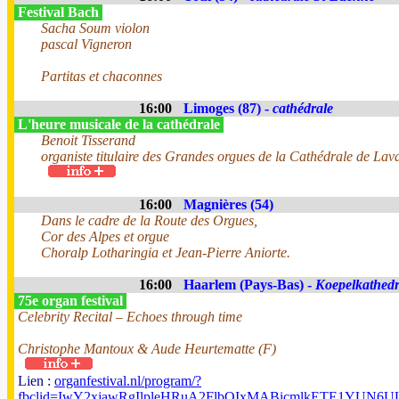
Festival Bach
Sacha Soum violon
pascal Vigneron
Partitas et chaconnes
16:00
Limoges (87) -
cathédrale
L'heure musicale de la cathédrale
Benoit Tisserand
organiste titulaire des Grandes orgues de la Cathédrale de Lav
16:00
Magnières (54)
Dans le cadre de la Route des Orgues,
Cor des Alpes et orgue
Choralp Lotharingia et Jean-Pierre Aniorte.
16:00
Haarlem (Pays-Bas) -
Koepelkathedr
75e organ festival
Celebrity Recital – Echoes through time
Christophe Mantoux & Aude Heurtematte (F)
Lien :
organfestival.nl/program/?
fbclid=IwY2xjawRgIlpleHRuA2FlbQIxMABicmlkETE1YUN