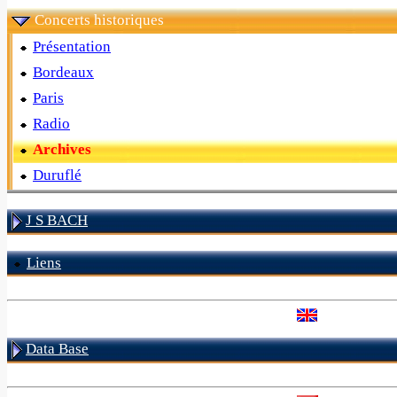
Concerts historiques
Présentation
Bordeaux
Paris
Radio
Archives
Duruflé
J S BACH
Liens
Data Base