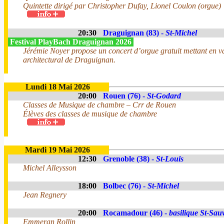
Quintette dirigé par Christopher Dufay, Lionel Coulon (orgue)
20:30
Draguignan (83) -
St-Michel
Festival PlayBach Draguignan 2026
Jérémie Noyer propose un concert d’orgue gratuit mettant en va
architectural de Draguignan.
Lundi 18 Mai 2026
20:00
Rouen (76) -
St-Godard
Classes de Musique de chambre – Crr de Rouen
Élèves des classes de musique de chambre
Mardi 19 Mai 2026
12:30
Grenoble (38) -
St-Louis
Michel Alleysson
18:00
Bolbec (76) -
St-Michel
Jean Regnery
20:00
Rocamadour (46) -
basilique St-Sau
Emmeran Rollin