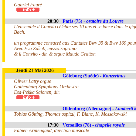
Gabriel Fauré
20:30
Paris (75) -
oratoire du Louvre
L’ensemble il Convito célèbre ses 10 ans et se lance dans le gi
Bach.
un programme consacré aux Cantates Bwv 35 & Bwv 169 pour a
Avec Eva Zaïcik, mezzo-soprano
& il Convito - dir. & orgue Maude Gratton
Jeudi 21 Mai 2026
Göteborg (Suède) -
Konzerthus
Olivier Latry orgue
Gothenburg Symphony Orchestra
Esa-Pekka Salonen, dir.
Oldenburg (Allemagne) -
Lamberti 
Tobias Götting, Thomas ospital, F. Blanc, K. Mossakowski
17:30
Versailles (78) -
chapelle royale
Fabien Armengaud, direction musicale