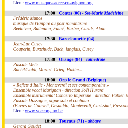
Lien :
www.musique-sacree-en-avignon.org
17:00
Contes (06) -
Ste-Marie Madeleine
Frédéric Munoz
musique de l'Empire au post-romantisme
Beethiven, Battmann, Fauré, Barber, Casals, Alain
17:30
Barcelonnette (04)
Jean-Luc Cusey
Couperin, Buxtehude, Bach, langlais, Cusey
17:30
Orange (84) -
cathedrale
Pascale Melis
Bach/Vivaldi, Mozart, Grieg, Hakim...
18:00
Orp le Grand (Belgique)
« Reflets d’Italie - Monteverdi et ses contemporains »
Ensemble vocal Marignan - direction Joël Hurard
Ensemble instrumental Concerto Imperiale - direction Fabien 
Pascale Dossogne, orgue solo et continuo
Œuvres de Gabrieli, Gesualdo, Monteverdi, Carissimi, Fresco
Lien :
www.voceorgano.be
18:00
Tournus (71) -
abbaye
Gerard Goudet