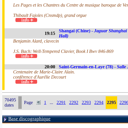
Les Pages et les Chantres du Centre de musique baroque de Ver
Thibault Fajoles (Cnsmdp), grand orgue
Shangai (Chine) -
Jaguar Shanghai
19:15
Hall)
Benjamin Alard, clavecin
J.S. Bach: Well-Tempered Clavier, Book I Bwv 846-869
20:00
Saint-Germain-en-Laye (78) -
Salle
Centenaire de Marie-Claire Alain.
conférence d'Aurélie Decourt
70495
Page
1
...
2291
2292
2293
2294
2295
229
dates
Base discographique