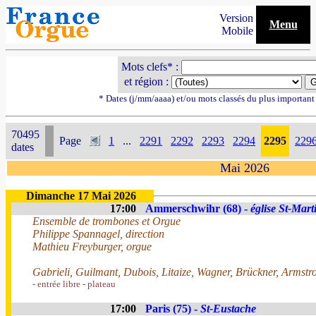
Version
Menu
Mobile
Mots clefs* :
et région :
* Dates (j/mm/aaaa) et/ou mots classés du plus importan
70495
Page
1
...
2291
2292
2293
2294
2295
229
dates
Mai 2026
Dimanche 17 Mai 2026
17:00
Ammerschwihr (68) -
église St-Mart
Ensemble de trombones et Orgue
Philippe Spannagel, direction
Mathieu Freyburger, orgue
Gabrieli, Guilmant, Dubois, Litaize, Wagner, Brückner, Armstr
- entrée libre - plateau
17:00
Paris (75) -
St-Eustache