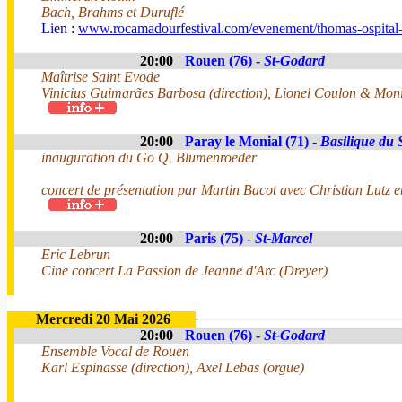
Bach, Brahms et Duruflé
Lien :
www.rocamadourfestival.com/evenement/thomas-ospital
20:00
Rouen (76) -
St-Godard
Maîtrise Saint Evode
Vinicius Guimarães Barbosa (direction), Lionel Coulon & Moni
20:00
Paray le Monial (71) -
Basilique du
inauguration du Go Q. Blumenroeder
concert de présentation par Martin Bacot avec Christian Lutz 
20:00
Paris (75) -
St-Marcel
Eric Lebrun
Cine concert La Passion de Jeanne d'Arc (Dreyer)
Mercredi 20 Mai 2026
20:00
Rouen (76) -
St-Godard
Ensemble Vocal de Rouen
Karl Espinasse (direction), Axel Lebas (orgue)