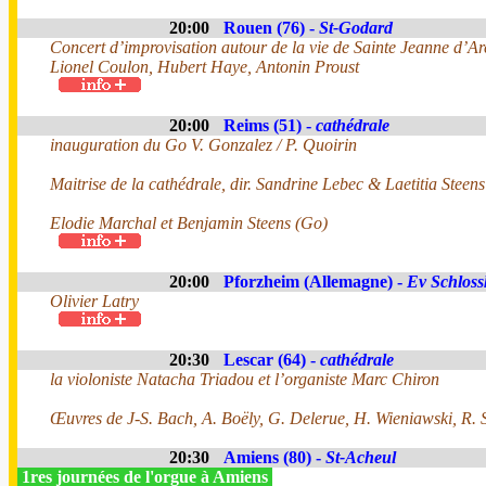
20:00
Rouen (76) -
St-Godard
Concert d’improvisation autour de la vie de Sainte Jeanne d’Ar
Lionel Coulon, Hubert Haye, Antonin Proust
20:00
Reims (51) -
cathédrale
inauguration du Go V. Gonzalez / P. Quoirin
Maitrise de la cathédrale, dir. Sandrine Lebec & Laetitia Steens
Elodie Marchal et Benjamin Steens (Go)
20:00
Pforzheim (Allemagne) -
Ev Schloss
Olivier Latry
20:30
Lescar (64) -
cathédrale
la violoniste Natacha Triadou et l’organiste Marc Chiron
Œuvres de J-S. Bach, A. Boëly, G. Delerue, H. Wieniawski, R.
20:30
Amiens (80) -
St-Acheul
1res journées de l'orgue à Amiens