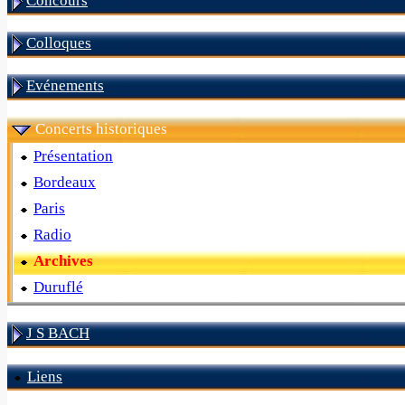
Concours
Colloques
Evénements
Concerts historiques
Présentation
Bordeaux
Paris
Radio
Archives
Duruflé
J S BACH
Liens