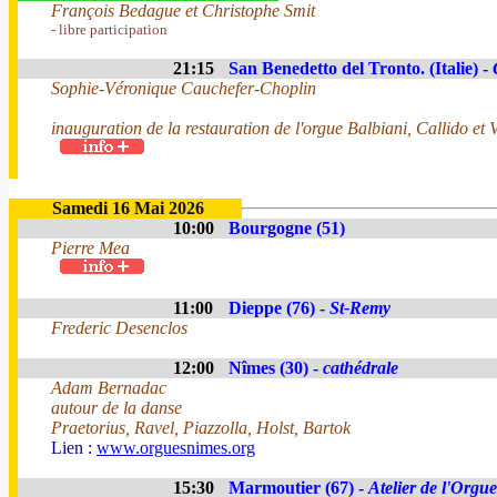
François Bedague et Christophe Smit
- libre participation
21:15
San Benedetto del Tronto. (Italie) -
Sophie-Véronique Cauchefer-Choplin
inauguration de la restauration de l'orgue Balbiani, Callido et 
Samedi 16 Mai 2026
10:00
Bourgogne (51)
Pierre Mea
11:00
Dieppe (76) -
St-Remy
Frederic Desenclos
12:00
Nîmes (30) -
cathédrale
Adam Bernadac
autour de la danse
Praetorius, Ravel, Piazzolla, Holst, Bartok
Lien :
www.orguesnimes.org
15:30
Marmoutier (67) -
Atelier de l'Orgue