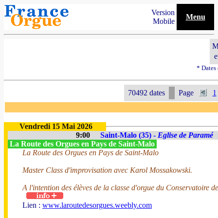
Version
Menu
Mobile
M
e
* Dates
70492 dates
Page
1
Vendredi 15 Mai 2026
9:00
Saint-Malo (35) -
Eglise de Paramé
La Route des Orgues en Pays de Saint-Malo
La Route des Orgues en Pays de Saint-Malo
Master Class d'improvisation avec Karol Mossakowski.
A l'intention des élèves de la classe d'orgue du Conservatoire d
Lien :
www.laroutedesorgues.weebly.com