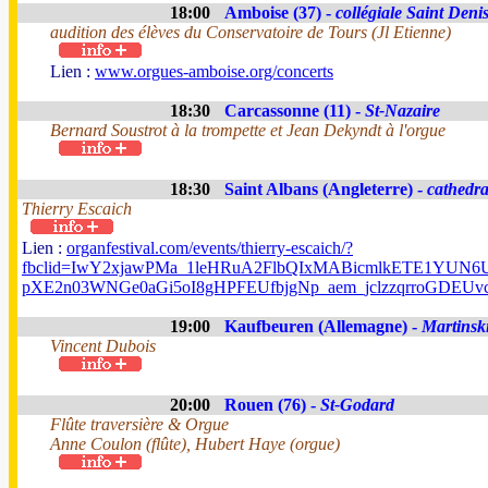
18:00
Amboise (37) -
collégiale Saint Deni
audition des élèves du Conservatoire de Tours (Jl Etienne)
Lien :
www.orgues-amboise.org/concerts
18:30
Carcassonne (11) -
St-Nazaire
Bernard Soustrot à la trompette et Jean Dekyndt à l'orgue
18:30
Saint Albans (Angleterre) -
cathedra
Thierry Escaich
Lien :
organfestival.com/events/thierry-escaich/?
fbclid=IwY2xjawPMa_1leHRuA2FlbQIxMABicmlkETE1YUN
pXE2n03WNGe0aGi5oI8gHPFEUfbjgNp_aem_jclzzqrroGDEUv
19:00
Kaufbeuren (Allemagne) -
Martinsk
Vincent Dubois
20:00
Rouen (76) -
St-Godard
Flûte traversière & Orgue
Anne Coulon (flûte), Hubert Haye (orgue)