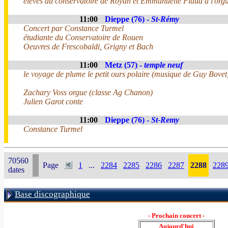
eleves du conservatoire de Royan et Emmanuelle Piaud à l'org
11:00
Dieppe (76) -
St-Rémy
Concert par Constance Turmel
étudiante du Conservatoire de Rouen
Oeuvres de Frescobaldi, Grigny et Bach
11:00
Metz (57) -
temple neuf
le voyage de plume le petit ours polaire (musique de Guy Bovet
Zachary Voss orgue (classe Ag Chanon)
Julien Garot conte
11:00
Dieppe (76) -
St-Remy
Constance Turmel
70560
Page
1
...
2284
2285
2286
2287
2288
228
dates
Base discographique
- Prochain concert -
Aujourd'hui