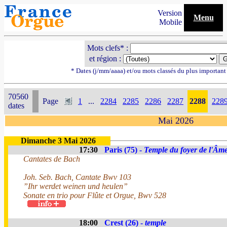
Version
Menu
Mobile
Mots clefs* :
et région :
* Dates (j/mm/aaaa) et/ou mots classés du plus importan
70560
Page
1
...
2284
2285
2286
2287
2288
228
dates
Mai 2026
Dimanche 3 Mai 2026
17:30
Paris (75) -
Temple du foyer de l'Âm
Cantates de Bach
Joh. Seb. Bach, Cantate Bwv 103
”Ihr werdet weinen und heulen”
Sonate en trio pour Flûte et Orgue, Bwv 528
18:00
Crest (26) -
temple