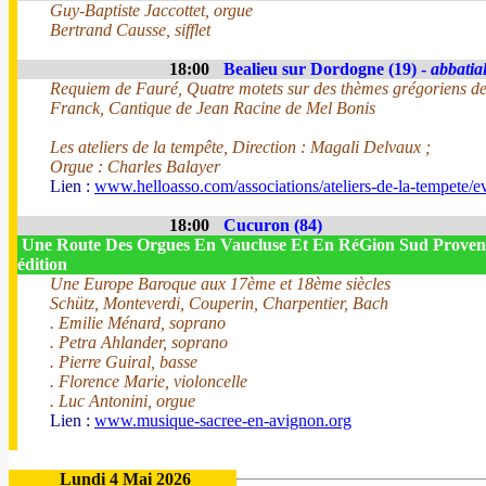
Guy-Baptiste Jaccottet, orgue
Bertrand Causse, sifflet
18:00
Bealieu sur Dordogne (19) -
abbatia
Requiem de Fauré, Quatre motets sur des thèmes grégoriens d
Franck, Cantique de Jean Racine de Mel Bonis
Les ateliers de la tempête, Direction : Magali Delvaux ;
Orgue : Charles Balayer
Lien :
www.helloasso.com/associations/ateliers-de-la-tempete/
18:00
Cucuron (84)
Une Route Des Orgues En Vaucluse Et En RéGion Sud Proven
édition
Une Europe Baroque aux 17ème et 18ème siècles
Schütz, Monteverdi, Couperin, Charpentier, Bach
. Emilie Ménard, soprano
. Petra Ahlander, soprano
. Pierre Guiral, basse
. Florence Marie, violoncelle
. Luc Antonini, orgue
Lien :
www.musique-sacree-en-avignon.org
Lundi 4 Mai 2026