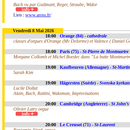
Bach vu par Guilmant, Reger, Straube, Widor
Lien :
www.aross.fr/
Vendredi 8 Mai 2026
18:00
Orange (84) -
cathedrale
classes d'orgues d'Orange (Mv Delorme) et Valence ( Daniel G
18:00
Paris (75) -
St-Pierre de Montmartre
Morgane Collomb et Michel Boedec dans ”La butte Montmartr
19:00
Kaufbeuren (Allemagne) -
St-Marti
Sarah Kim
19:00
Hägersten (Suède) -
Svenska kyrkan
Lucile Dollat
Alain, Bach, Rattini, Waksman, Improvisations
20:00
Cambridge (Angleterre) -
St John’s
Olivier Latry orgue
20:00
Le Creusot (71) -
St-Laurent
Benjamin Alard, orgue