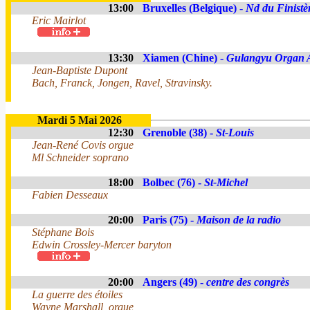
13:00
Bruxelles (Belgique) -
Nd du Finistè
Eric Mairlot
13:30
Xiamen (Chine) -
Gulangyu Organ A
Jean-Baptiste Dupont
Bach, Franck, Jongen, Ravel, Stravinsky.
Mardi 5 Mai 2026
12:30
Grenoble (38) -
St-Louis
Jean-René Covis orgue
Ml Schneider soprano
18:00
Bolbec (76) -
St-Michel
Fabien Desseaux
20:00
Paris (75) -
Maison de la radio
Stéphane Bois
Edwin Crossley-Mercer baryton
20:00
Angers (49) -
centre des congrès
La guerre des étoiles
Wayne Marshall, orgue