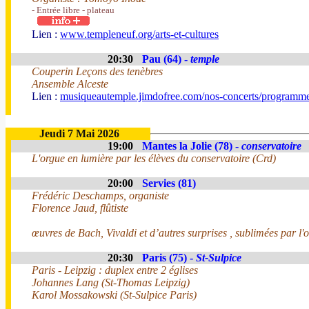
- Entrée libre - plateau
Lien :
www.templeneuf.org/arts-et-cultures
20:30
Pau (64) -
temple
Couperin Leçons des tenèbres
Ansemble Alceste
Lien :
musiqueautemple.jimdofree.com/nos-concerts/programme
Jeudi 7 Mai 2026
19:00
Mantes la Jolie (78) -
conservatoire
L'orgue en lumière par les élèves du conservatoire (Crd)
20:00
Servies (81)
Frédéric Deschamps, organiste
Florence Jaud, flûtiste
œuvres de Bach, Vivaldi et d’autres surprises , sublimées par l'
20:30
Paris (75) -
St-Sulpice
Paris - Leipzig : duplex entre 2 églises
Johannes Lang (St-Thomas Leipzig)
Karol Mossakowski (St-Sulpice Paris)