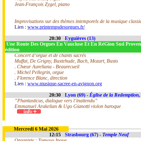
Jean-François Zygel, piano
Improvisations sur des thèmes intemporels de la musique classi
Lien :
www.printempsdesorgues.fr/
20:30
Eyguières (13)
Une Route Des Orgues En Vaucluse Et En RéGion Sud Proven
édition
Concert d’orgue et de chants sacrés
Muffat, De Grigny, Buxtehude, Bach, Mozart, Busto
. Chœur Aureliana - Beaurecueil
. Michel Pellegrin, orgue
. Florence Blanc, direction
Lien :
www.musique-sacree-en-avignon.org
20:30
Lyon (69) -
Église de la Redemption,
”Phantasticus, dialogue vers l’inattendu”
Emmanuel Arakelian & Ugo Gianotti violon baroque
Mercredi 6 Mai 2026
12:15
Strasbourg (67) -
Temple Neuf
Organiste : Tomoyo Inoue