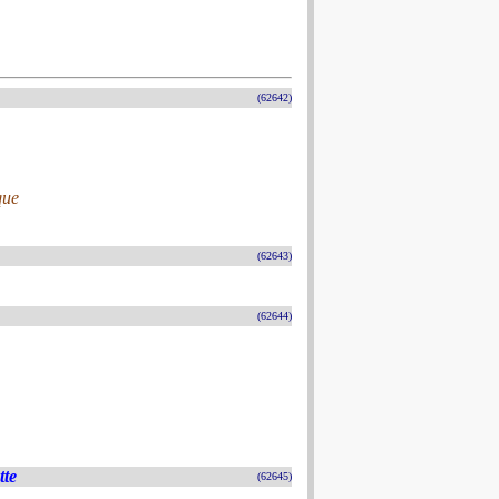
(62642)
que
(62643)
(62644)
tte
(62645)