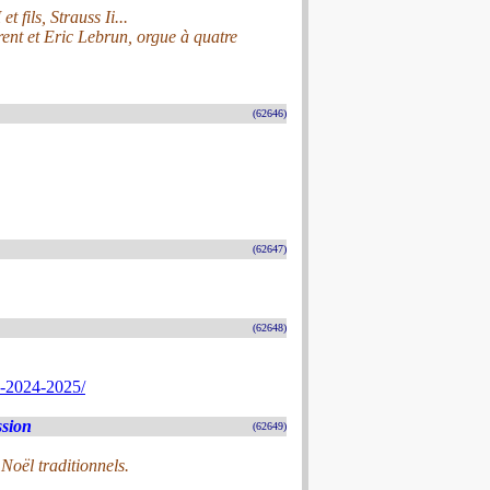
 fils, Strauss Ii...
ent et Eric Lebrun, orgue à quatre
(62646)
(62647)
(62648)
e-2024-2025/
sion
(62649)
Noël traditionnels.