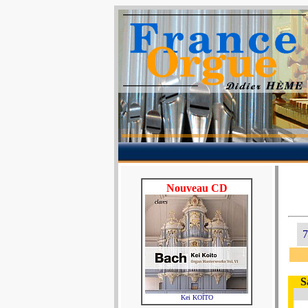
Nouveau CD
7
S
Kei KOÏTO