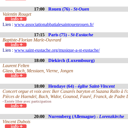
17:00
Rouen (76) -
St-Ouen
Valentin Rouget
Lien :
www.associationabbatialesaintouenrouen.fr/
17:15
Paris (75) -
St-Eustache
Baptiste-Florian Marle-Ouvrard
Lien :
www.saint-eustache.org/musique-a-st-eustache/
18:00
Diekirch (Luxembourg)
Laurent Felten
Glass, Bach, Messiaen, Vierne, Jongen
18:00
Hendaye (64) -
église Saint-Vincent
Concert orgue et voix avec Iker Casarés baryton et Suzana Rallo à l'
Pièces de Haendel, Bach, Widor, Gounod, Fauré, Franck, de Padre Do
- Entrée libre avec participation
20:00
Nuremberg (Allemagne) -
Lorenzkirche
Vincent Dubois