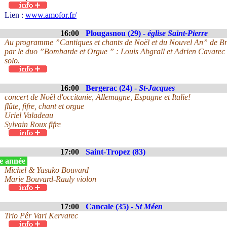
Lien :
www.amofor.fr/
16:00
Plougasnou (29) -
église Saint-Pierre
Au programme ”Cantiques et chants de Noël et du Nouvel An” de Bret
par le duo ”Bombarde et Orgue ” : Louis Abgrall et Adrien Cavarec r
solo.
16:00
Bergerac (24) -
St-Jacques
concert de Noël d'occitanie, Allemagne, Espagne et Italie!
flûte, fifre, chant et orgue
Uriel Valadeau
Sylvain Roux fifre
17:00
Saint-Tropez (83)
e année
Michel & Yasuko Bouvard
Marie Bouvard-Rauly violon
17:00
Cancale (35) -
St Méen
Trio Pêr Vari Kervarec