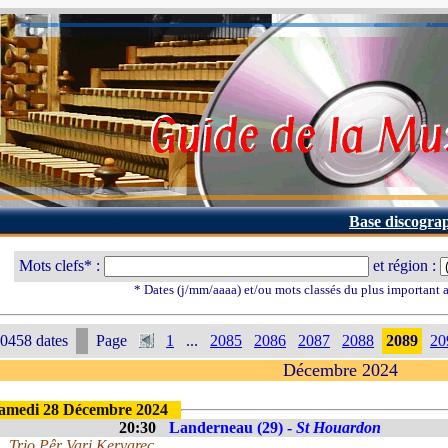
Base discogra
Mots clefs* :
et région :
* Dates (j/mm/aaaa) et/ou mots classés du plus important
0458 dates
Page
1
...
2085
2086
2087
2088
2089
20
Décembre 2024
amedi 28 Décembre 2024
20:30
Landerneau (29) -
St Houardon
Trio Pêr Vari Kervarec