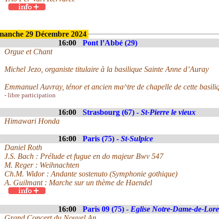
manche 29 Décembre 2024
16:00
Pont l’Abbé (29)
Orgue et Chant
Michel Jezo, organiste titulaire à la basilique Sainte Anne d’Auray
Emmanuel Auvray, ténor et ancien ma^tre de chapelle de cette basili
- libre participation
16:00
Strasbourg (67) -
St-Pierre le vieux
Himawari Honda
16:00
Paris (75) -
St-Sulpice
Daniel Roth
J.S. Bach : Prélude et fugue en do majeur Bwv 547
M. Reger : Weihnachten
Ch.M. Widor : Andante sostenuto (Symphonie gothique)
A. Guilmant : Marche sur un thème de Haendel
16:00
Paris 09 (75) -
Eglise Notre-Dame-de-Lore
Grand Concert du Nouvel An