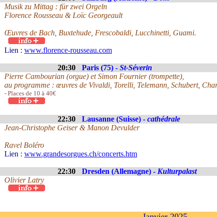
Musik zu Mittag : für zwei Orgeln
Florence Rousseau & Loïc Georgeault
Œuvres de Bach, Buxtehude, Frescobaldi, Lucchinetti, Guami.
Lien :
www.florence-rousseau.com
20:30
Paris (75) -
St-Séverin
Pierre Cambourian (orgue) et Simon Fournier (trompette),
au programme : œuvres de Vivaldi, Torelli, Telemann, Schubert, Char
- Places de 10 à 40€
22:30
Lausanne (Suisse) -
cathédrale
Jean-Christophe Geiser & Manon Devulder
Ravel Boléro
Lien :
www.grandesorgues.ch/concerts.htm
22:30
Dresden (Allemagne) -
Kulturpalast
Olivier Latry
Janvier 2025