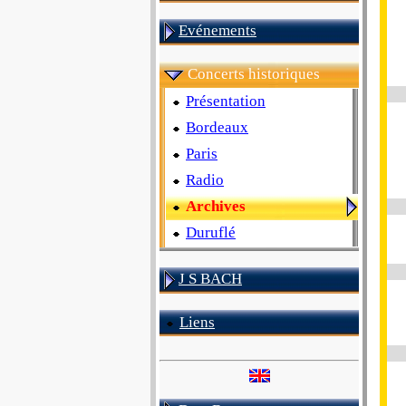
Evénements
Concerts historiques
Présentation
Bordeaux
Paris
Radio
Archives
Duruflé
J S BACH
Liens