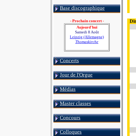
Base discographique
- Prochain concert -
Di
Aujourd'hui
Samedi 8 Août
Leipzig (Allemagne)
Thomaskirche
Concerts
Jour de l'Orgue
Médias
Master classes
Concours
Colloques