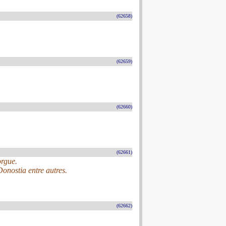
(62658)
(62659)
(62660)
(62661)
orgue.
nostia entre autres.
(62662)