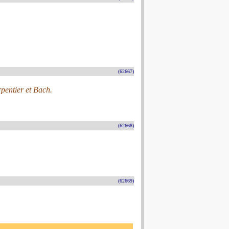
(62667)
pentier et Bach.
(62668)
(62669)