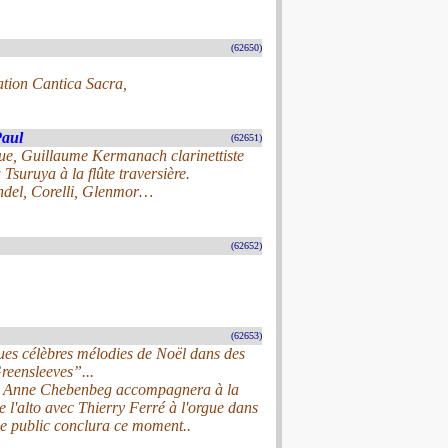
(62650)
ation Cantica Sacra,
Paul
(62651)
que, Guillaume Kermanach clarinettiste
suruya à la flûte traversière.
endel, Corelli, Glenmor…
(62652)
(62653)
ues célèbres mélodies de Noël dans des
eensleeves”...
ale. Anne Chebenbeg accompagnera à la
 l'alto avec Thierry Ferré à l'orgue dans
le public conclura ce moment..