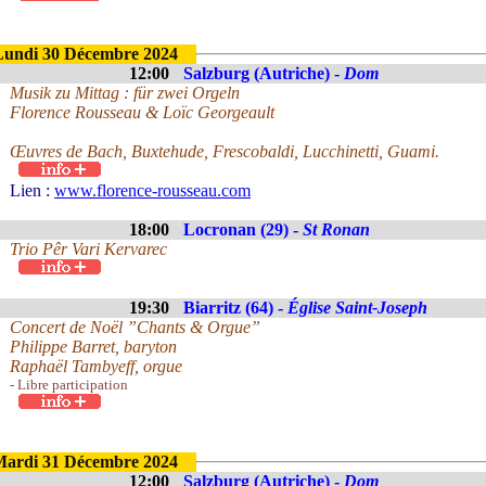
Lundi 30 Décembre 2024
12:00
Salzburg (Autriche) -
Dom
Musik zu Mittag : für zwei Orgeln
Florence Rousseau & Loïc Georgeault
Œuvres de Bach, Buxtehude, Frescobaldi, Lucchinetti, Guami.
Lien :
www.florence-rousseau.com
18:00
Locronan (29) -
St Ronan
Trio Pêr Vari Kervarec
19:30
Biarritz (64) -
Église Saint-Joseph
Concert de Noël ”Chants & Orgue”
Philippe Barret, baryton
Raphaël Tambyeff, orgue
- Libre participation
ardi 31 Décembre 2024
12:00
Salzburg (Autriche) -
Dom