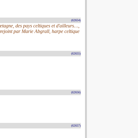
(62654)
agne, des pays celtiques et d'ailleurs…,
ejoint par Marie Abgrall, harpe celtique
(62655)
(62656)
(62657)