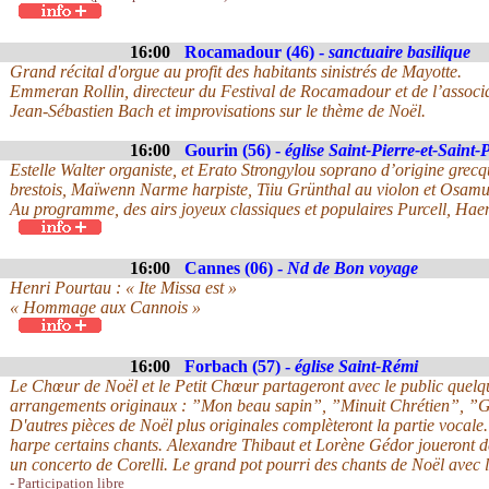
16:00
Rocamadour (46) -
sanctuaire basilique
Grand récital d'orgue au profit des habitants sinistrés de Mayotte.
Emmeran Rollin, directeur du Festival de Rocamadour et de l’associ
Jean-Sébastien Bach et improvisations sur le thème de Noël.
16:00
Gourin (56) -
église Saint-Pierre-et-Saint-
Estelle Walter organiste, et Erato Strongylou soprano d’origine grec
brestois, Maïwenn Narme harpiste, Tiiu Grünthal au violon et Osamu T
Au programme, des airs joyeux classiques et populaires Purcell, Ha
16:00
Cannes (06) -
Nd de Bon voyage
Henri Pourtau : « Ite Missa est »
« Hommage aux Cannois »
16:00
Forbach (57) -
église Saint-Rémi
Le Chœur de Noël et le Petit Chœur partageront avec le public quelq
arrangements originaux : ”Mon beau sapin”, ”Minuit Chrétien”, ”Gr
D'autres pièces de Noël plus originales complèteront la partie voc
harpe certains chants. Alexandre Thibaut et Lorène Gédor joueront de
un concerto de Corelli. Le grand pot pourri des chants de Noël avec 
- Participation libre