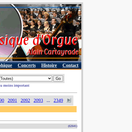
phique
Concerts
Histoire
Contact
 au moins important
90
2091
2092
2093
...
2349
(62641)