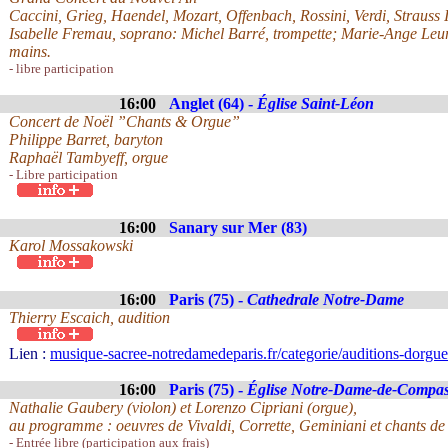
Caccini, Grieg, Haendel, Mozart, Offenbach, Rossini, Verdi, Strauss I et
Isabelle Fremau, soprano: Michel Barré, trompette; Marie-Ange Leur
mains.
- libre participation
16:00
Anglet (64) -
Église Saint-Léon
Concert de Noël ”Chants & Orgue”
Philippe Barret, baryton
Raphaël Tambyeff, orgue
- Libre participation
16:00
Sanary sur Mer (83)
Karol Mossakowski
16:00
Paris (75) -
Cathedrale Notre-Dame
Thierry Escaich, audition
Lien :
musique-sacree-notredamedeparis.fr/categorie/auditions-dorgu
16:00
Paris (75) -
Église Notre-Dame-de-Compas
Nathalie Gaubery (violon) et Lorenzo Cipriani (orgue),
au programme : oeuvres de Vivaldi, Corrette, Geminiani et chants de 
- Entrée libre (participation aux frais)