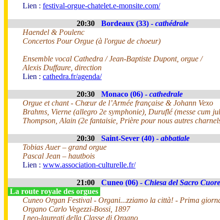
Lien :
festival-orgue-chatelet.e-monsite.com/
20:30
Bordeaux (33) -
cathédrale
Haendel & Poulenc
Concertos Pour Orgue (à l'orgue de choeur)
Ensemble vocal Cathedra / Jean-Baptiste Dupont, orgue /
Alexis Duffaure, direction
Lien :
cathedra.fr/agenda/
20:30
Monaco (06) -
cathedrale
Orgue et chant - Chœur de l’Armée française & Johann Vexo
Brahms, Vierne (allegro 2e symphonie), Duruflé (messe cum jub
Thompson, Alain (2e fantaisie, Prière pour nous autres charnels
20:30
Saint-Sever (40) -
abbatiale
Tobias Auer – grand orgue
Pascal Jean – hautbois
Lien :
www.association-culturelle.fr/
21:00
Cuneo (06) -
Chiesa del Sacro Cuor
La route royale des orgues
Cuneo Organ Festival - Organi...zziamo la città! - Prima giorn
Organo Carlo Vegezzi-Bossi, 1897
I neo-laureati della Classe di Organo