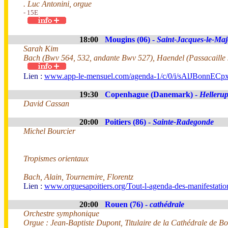
. Luc Antonini, orgue
- 15E
18:00
Mougins (06) -
Saint-Jacques-le-Maj
Sarah Kim
Bach (Bwv 564, 532, andante Bwv 527), Haendel (Passacaille so
Lien :
www.app-le-mensuel.com/agenda-1/c/0/i/sAlJBonnECpx/je
19:30
Copenhague (Danemark) -
Helleru
David Cassan
20:00
Poitiers (86) -
Sainte-Radegonde
Michel Bourcier
Tropismes orientaux
Bach, Alain, Tournemire, Florentz
Lien :
www.orguesapoitiers.org/Tout-l-agenda-des-manifestation
20:00
Rouen (76) -
cathédrale
Orchestre symphonique
Orgue : Jean-Baptiste Dupont, Titulaire de la Cathédrale de B