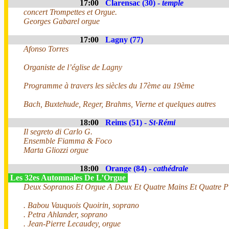
17:00
Clarensac (30) -
temple
concert Trompettes et Orgue.
Georges Gabarel orgue
17:00
Lagny (77)
Afonso Torres
Organiste de l’église de Lagny
Programme à travers les siècles du 17ème au 19ème
Bach, Buxtehude, Reger, Brahms, Vierne et quelques autres
18:00
Reims (51) -
St-Rémi
Il segreto di Carlo G.
Ensemble Fiamma & Foco
Marta Gliozzi orgue
18:00
Orange (84) -
cathédrale
Les 32es Automnales De L’Orgue
Deux Sopranos Et Orgue A Deux Et Quatre Mains Et Quatre P
. Babou Vauquois Quoirin, soprano
. Petra Ahlander, soprano
. Jean-Pierre Lecaudey, orgue