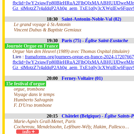
fbclid=IwY2xjawFp80BleHRuA2FlbQIxMAABHUIJDweM
Gz_slMotzZ7r4aIdqP2Ah0g_aem_TxE1q0y3cXWqIEw6Fquv
18:30
Saint-Antonin-Noble-Val (82)
Le grand voyage à St-Antonin
Vincent Dubus & Baptiste Gemiaux
19:30
Paris (75) -
Église Saint-Eustache
Journée Orgue en France
Orgue Van den Heuvel (1989) avec Thomas Ospital (titulaire)
Lien :
framaforms.org/journees-orgue-en-france-2024-1720766
fbclid=IwY2xjawFp80BleHRuA2FlbQIxMAABHUIJDweM
Gz_slMotzZ7r4aIdqP2Ah0g_aem_TxE1q0y3cXWqIEw6Fquv
20:00
Ferney-Voltaire (01)
15e festival d'orgue
orgue, trombone
Voyage dans le temps
Humberto Salvagnin
F. D'Urso trombone
20:15
Châtelet (Belgique) -
Église Saints-P
Marie-Agnès Grall-Menet, Paris
Cochereau, Mendelssohn, Lefébure-Wély, Hakim, Pallesco…