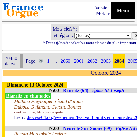
Version
Menu
Mobile
Mots clefs* :
et région :
* Dates (j/mm/aaaa) et/ou mots classés du plus importan
70480
Page
1
...
2060
2061
2062
2063
2064
206
dates
Octobre 2024
Dimanche 13 Octobre 2024
17:00
Biarritz (64) -
église St-Joseph
Biarritz en chamades
Mathieu Freyburger, récital d'orgue
Dubois, Guilmant, Gigout, Bonnet
- entrée libre, libre participation
Lien :
diocese64.org/evenement/festival-biarritz-en-chamades-2
17:00
Neuville Sur Saone (69) -
Eglise Nd 
Renata Marcinkuté Lesieur