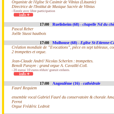
Organiste de l'église St Casimir de Vilnius (Lituanie)
Directrice de l'Institut de Musique Sacrée de Vilnius
- Entrée avec libre participation
17:00
Ruelisheim (68) -
chapelle Nd du ch
Pascal Reber
Joëlle Stussi hautbois
17:00
Mulhouse (68) -
Eglise St-Etienne-C
Création mondiale de ”Evocations”, pièce en sept tableaux, c
2 trompettes et orgue.
Jean-Claude André/ Nicolas Scherlen : trompettes.
Benoît Parayre : grand orgue A. Cavaillé-Coll.
- 20 euros/ 10 euros réduit/ gratuit enfants.
17:00
Angoulême (16) -
cathédrale
Fauré Requiem
ensemble vocal Gabriel Fauré du conservatoire & chorale Ama
Perrot
Orgue Frédéric Ledroit