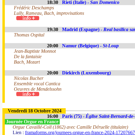
18:30
Rieti (Italie) -
San Domenico
Frédéric Deschamps
Lully, Rameau, Bach, improvisations
19:30
Madrid (Espagne) -
Real basilica s
Thomas Ospital
20:00
Namur (Belgique) -
St-Loup
Jean-Baptiste Monnot
De la fantaisie
Bach, Mozart
20:00
Diekirch (Luxembourg)
Nicolas Bucher
Ensemble vocal Cantica
Oeuvres de Mendelssohn
Vendredi 18 Octobre 2024
16:00
Paris (75) -
Église Saint-Bernard-de-
Journée Orgue en France
Orgue Cavaillé-Coll (1862) avec Camille Déruelle (titulaire)
Lien :
framaforms.org/journees-orgue-en-france-2024-1720766