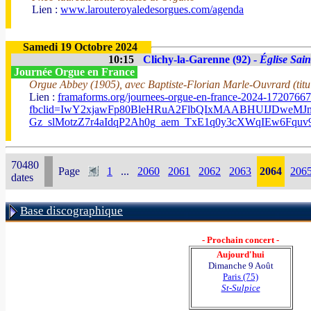
Lien :
www.larouteroyaledesorgues.com/agenda
Samedi 19 Octobre 2024
10:15
Clichy-la-Garenne (92) -
Église Sai
Journée Orgue en France
Orgue Abbey (1905), avec Baptiste-Florian Marle-Ouvrard (titul
Lien :
framaforms.org/journees-orgue-en-france-2024-1720766
fbclid=IwY2xjawFp80BleHRuA2FlbQIxMAABHUIJDweM
Gz_slMotzZ7r4aIdqP2Ah0g_aem_TxE1q0y3cXWqIEw6Fquv
70480
Page
1
...
2060
2061
2062
2063
2064
206
dates
Base discographique
- Prochain concert -
Aujourd'hui
Dimanche 9 Août
Paris (75)
St-Sulpice