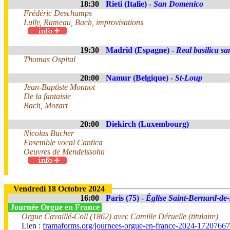
18:30
Rieti (Italie) -
San Domenico
Frédéric Deschamps
Lully, Rameau, Bach, improvisations
19:30
Madrid (Espagne) -
Real basilica s
Thomas Ospital
20:00
Namur (Belgique) -
St-Loup
Jean-Baptiste Monnot
De la fantaisie
Bach, Mozart
20:00
Diekirch (Luxembourg)
Nicolas Bucher
Ensemble vocal Cantica
Oeuvres de Mendelssohn
Vendredi 18 Octobre 2024
16:00
Paris (75) -
Église Saint-Bernard-de-
Journée Orgue en France
Orgue Cavaillé-Coll (1862) avec Camille Déruelle (titulaire)
Lien :
framaforms.org/journees-orgue-en-france-2024-1720766