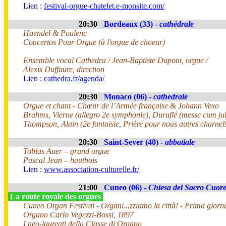
Lien :
festival-orgue-chatelet.e-monsite.com/
20:30
Bordeaux (33) -
cathédrale
Haendel & Poulenc
Concertos Pour Orgue (à l'orgue de choeur)
Ensemble vocal Cathedra / Jean-Baptiste Dupont, orgue /
Alexis Duffaure, direction
Lien :
cathedra.fr/agenda/
20:30
Monaco (06) -
cathedrale
Orgue et chant - Chœur de l’Armée française & Johann Vexo
Brahms, Vierne (allegro 2e symphonie), Duruflé (messe cum jub
Thompson, Alain (2e fantaisie, Prière pour nous autres charnels
20:30
Saint-Sever (40) -
abbatiale
Tobias Auer – grand orgue
Pascal Jean – hautbois
Lien :
www.association-culturelle.fr/
21:00
Cuneo (06) -
Chiesa del Sacro Cuor
La route royale des orgues
Cuneo Organ Festival - Organi...zziamo la città! - Prima giorn
Organo Carlo Vegezzi-Bossi, 1897
I neo-laureati della Classe di Organo