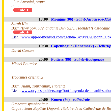
. Luc Antonini, orgue
- 15E
18:00
Mougins (06) -
Saint-Jacques-le-Maj
Sarah Kim
Bach (Bwv 564, 532, andante Bwv 527), Haendel (Passacaille so
Lien :
www.app-le-mensuel.com/agenda-1/c/0/i/sAlJBonnECpx/je
19:30
Copenhague (Danemark) -
Helleru
David Cassan
20:00
Poitiers (86) -
Sainte-Radegonde
Michel Bourcier
Tropismes orientaux
Bach, Alain, Tournemire, Florentz
Lien :
www.orguesapoitiers.org/Tout-l-agenda-des-manifestation
20:00
Rouen (76) -
cathédrale
Orchestre symphonique
Orgue : Jean-Baptiste Dupont, Titulaire de la Cathédrale de B