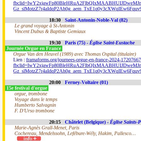
fbclid=IwY2xjawFp80BleHRuA2FlbQIxMAABHUIJDweM
Gz_slMotzZ7r4aIdqP2Ah0g_aem_TxE1q0y3cXWqIEw6Fquv
18:30
Saint-Antonin-Noble-Val (82)
Le grand voyage à St-Antonin
Vincent Dubus & Baptiste Gemiaux
19:30
Paris (75) -
Église Saint-Eustache
Journée Orgue en France
Orgue Van den Heuvel (1989) avec Thomas Ospital (titulaire)
Lien :
framaforms.org/journees-orgue-en-france-2024-1720766
fbclid=IwY2xjawFp80BleHRuA2FlbQIxMAABHUIJDweM
Gz_slMotzZ7r4aIdqP2Ah0g_aem_TxE1q0y3cXWqIEw6Fquv
20:00
Ferney-Voltaire (01)
15e festival d'orgue
orgue, trombone
Voyage dans le temps
Humberto Salvagnin
F. D'Urso trombone
20:15
Châtelet (Belgique) -
Église Saints-P
Marie-Agnès Grall-Menet, Paris
Cochereau, Mendelssohn, Lefébure-Wély, Hakim, Pallesco…