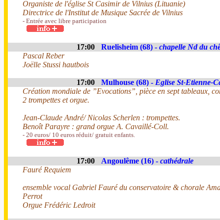
Organiste de l'église St Casimir de Vilnius (Lituanie)
Directrice de l'Institut de Musique Sacrée de Vilnius
- Entrée avec libre participation
17:00
Ruelisheim (68) -
chapelle Nd du ch
Pascal Reber
Joëlle Stussi hautbois
17:00
Mulhouse (68) -
Eglise St-Etienne-C
Création mondiale de ”Evocations”, pièce en sept tableaux, c
2 trompettes et orgue.
Jean-Claude André/ Nicolas Scherlen : trompettes.
Benoît Parayre : grand orgue A. Cavaillé-Coll.
- 20 euros/ 10 euros réduit/ gratuit enfants.
17:00
Angoulême (16) -
cathédrale
Fauré Requiem
ensemble vocal Gabriel Fauré du conservatoire & chorale Ama
Perrot
Orgue Frédéric Ledroit