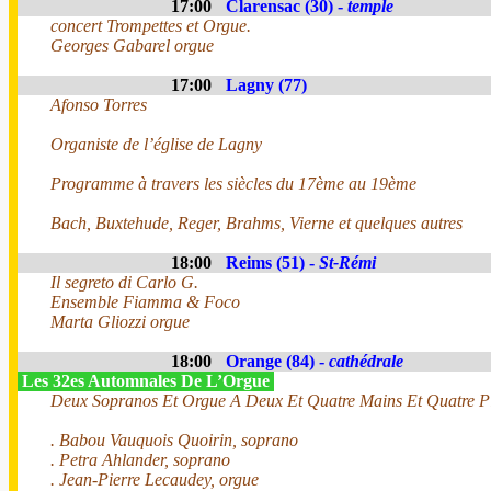
17:00
Clarensac (30) -
temple
concert Trompettes et Orgue.
Georges Gabarel orgue
17:00
Lagny (77)
Afonso Torres
Organiste de l’église de Lagny
Programme à travers les siècles du 17ème au 19ème
Bach, Buxtehude, Reger, Brahms, Vierne et quelques autres
18:00
Reims (51) -
St-Rémi
Il segreto di Carlo G.
Ensemble Fiamma & Foco
Marta Gliozzi orgue
18:00
Orange (84) -
cathédrale
Les 32es Automnales De L’Orgue
Deux Sopranos Et Orgue A Deux Et Quatre Mains Et Quatre P
. Babou Vauquois Quoirin, soprano
. Petra Ahlander, soprano
. Jean-Pierre Lecaudey, orgue