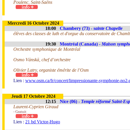
Poulenc, Saint-Saëns
Mercredi 16 Octobre 2024
18:00
Chambery (73) -
sainte Chapelle
élèves des classes de luth et d'orgue du conservatoire de Chamb
19:30
Montréal (Canada) -
Maison symph
Orchestre symphonique de Montréal
Osmo Vänskä, chef d’orchestre
Olivier Latry, organiste émérite de l’Osm
Lien :
www.osm.ca/fr/concert/limpressionante-symphonie-no2-
Jeudi 17 Octobre 2024
12:15
Nice (06) -
Temple réformé Saint-Espr
Laurent-Cyprien Giraud
- Gratuit
Lien :
21 bd Victor-Hugo