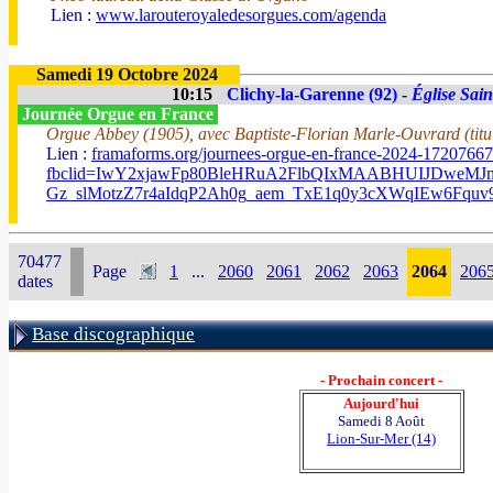
Lien :
www.larouteroyaledesorgues.com/agenda
Samedi 19 Octobre 2024
10:15
Clichy-la-Garenne (92) -
Église Sai
Journée Orgue en France
Orgue Abbey (1905), avec Baptiste-Florian Marle-Ouvrard (titul
Lien :
framaforms.org/journees-orgue-en-france-2024-1720766
fbclid=IwY2xjawFp80BleHRuA2FlbQIxMAABHUIJDweM
Gz_slMotzZ7r4aIdqP2Ah0g_aem_TxE1q0y3cXWqIEw6Fquv
70477
Page
1
...
2060
2061
2062
2063
2064
206
dates
Base discographique
- Prochain concert -
Aujourd'hui
Samedi 8 Août
Lion-Sur-Mer (14)