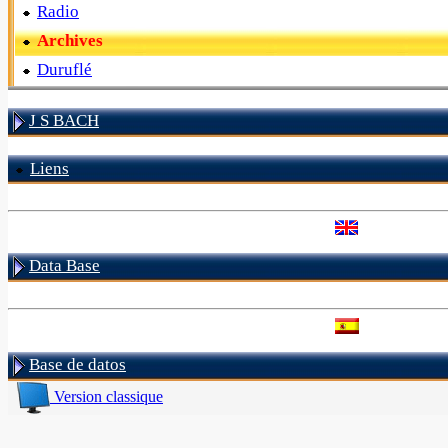
Radio
Archives
Duruflé
J S BACH
Liens
Data Base
Base de datos
Version classique