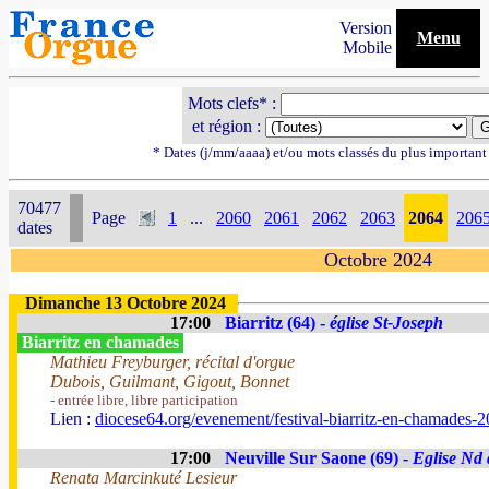
Version
Menu
Mobile
Mots clefs* :
et région :
* Dates (j/mm/aaaa) et/ou mots classés du plus importan
70477
Page
1
...
2060
2061
2062
2063
2064
206
dates
Octobre 2024
Dimanche 13 Octobre 2024
17:00
Biarritz (64) -
église St-Joseph
Biarritz en chamades
Mathieu Freyburger, récital d'orgue
Dubois, Guilmant, Gigout, Bonnet
- entrée libre, libre participation
Lien :
diocese64.org/evenement/festival-biarritz-en-chamades-2
17:00
Neuville Sur Saone (69) -
Eglise Nd 
Renata Marcinkuté Lesieur