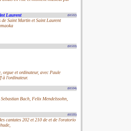
aint Laurent
(61532)
 de Saint Martin et Saint Laurent
Yamaoka
(61533)
e, orgue et ordinateur, avec Paule
 à l'ordinateur.
(61534)
n Sebastian Bach, Felix Mendelssohn,
(61535)
es cantates 202 et 210 de et de l'oratorio
ehude,