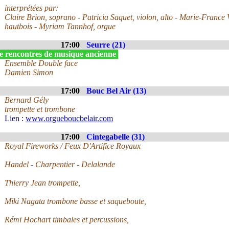
interprétées par:
Claire Brion, soprano - Patricia Saquet, violon, alto - Marie-France
hautbois - Myriam Tannhof, orgue
17:00
Seurre (21)
e rencontres de musique ancienne
Ensemble Double face
Damien Simon
17:00
Bouc Bel Air (13)
Bernard Gély
trompette et trombone
Lien :
www.orgueboucbelair.com
17:00
Cintegabelle (31)
Royal Fireworks / Feux D'Artifice Royaux
Handel - Charpentier - Delalande
Thierry Jean trompette,
Miki Nagata trombone basse et saqueboute,
Rémi Hochart timbales et percussions,