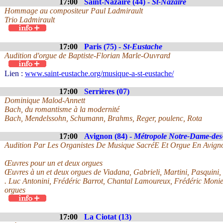
17:00
Saint-Nazaire (44) -
St-Nazaire
Hommage au compositeur Paul Ladmirault
Trio Ladmirault
17:00
Paris (75) -
St-Eustache
Audition d'orgue de Baptiste-Florian Marle-Ouvrard
Lien :
www.saint-eustache.org/musique-a-st-eustache/
17:00
Serrières (07)
Dominique Malod-Annett
Bach, du romantisme à la modernité
Bach, Mendelssohn, Schumann, Brahms, Reger, poulenc, Rota
17:00
Avignon (84) -
Métropole Notre-Dame-de
Audition Par Les Organistes De Musique SacréE Et Orgue En Avign
Œuvres pour un et deux orgues
Œuvres à un et deux orgues de Viadana, Gabrieli, Martini, Pasquini,
. Luc Antonini, Frédéric Barrot, Chantal Lamoureux, Frédéric Monie
orgues
17:00
La Ciotat (13)