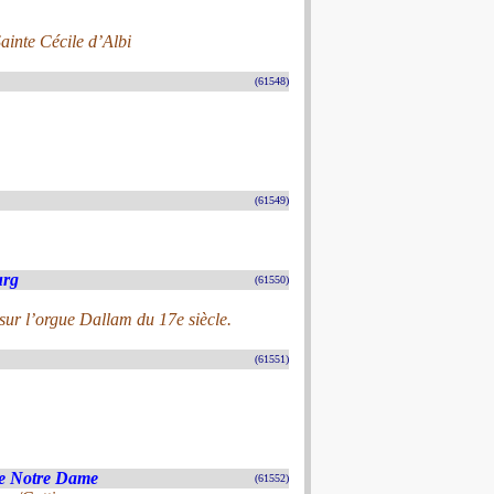
ainte Cécile d’Albi
(61548)
(61549)
urg
(61550)
sur l’orgue Dallam du 17e siècle.
(61551)
se Notre Dame
(61552)