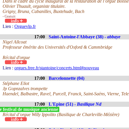
Dans le cadre du cycle inaugural de la restauration de l’orgue Boiss
Olivier Thuault, organiste titulaire.
Grigny, Bruna, Cabanilles, Buxtehude, Bach
- Gratuit
Lien :
Orguevlp.fr
17:00
Saint-Antoine-l'Abbaye (38) -
abbaye
Nigel Allcoat
Professeur émérite des Universités d'Oxford & Cammbridge
Récital d'orgue
Lien :
orgues.free.fr/stantoine/concerts.html#nouveau
17:00
Barcelonnette (04)
Stéphane Eliot
Jp Gopnzalves trompette
Haendel, Balbastre, Ravel, Purcell, Franck, Saint-Saëns, Vierne, Te
17:00
L'Epine (51) -
Basilique Nd
e festival de musique ancienne
Récital d’orgue Willy Ippolito (Basilique de Charleville-Mézière)