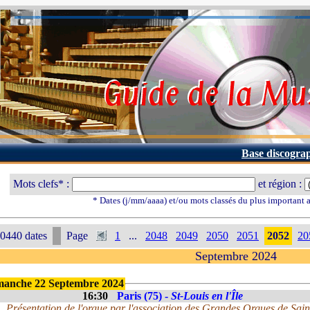
Base discogra
Mots clefs* :
et région :
* Dates (j/mm/aaaa) et/ou mots classés du plus important
0440 dates
Page
1
...
2048
2049
2050
2051
2052
20
Septembre 2024
manche 22 Septembre 2024
16:30
Paris (75) -
St-Louis en l'Île
Présentation de l'orgue par l'association des Grandes Orgues de Sain