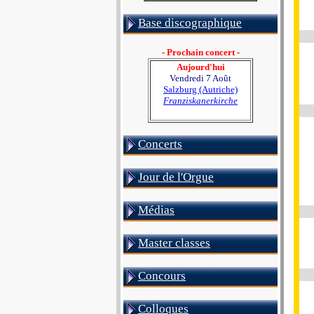
Base discographique
- Prochain concert -
Aujourd'hui
Vendredi 7 Août
Salzburg (Autriche)
Franziskanerkirche
Concerts
Jour de l'Orgue
Médias
Master classes
Concours
Colloques