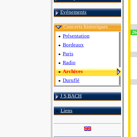
Evénements
Concerts historiques
26
Présentation
Bordeaux
Paris
Radio
Archives
Duruflé
J S BACH
Liens