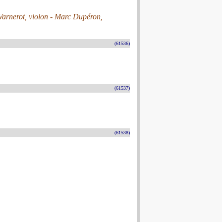
 Varnerot, violon - Marc Dupéron,
(61536)
(61537)
(61538)