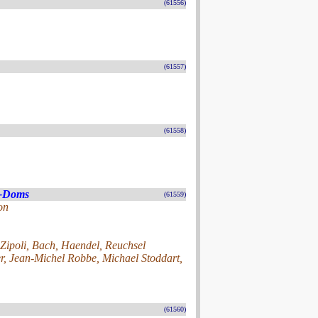
(61556)
(61557)
(61558)
s-Doms
(61559)
on
 Zipoli, Bach, Haendel, Reuchsel
r, Jean-Michel Robbe, Michael Stoddart,
(61560)