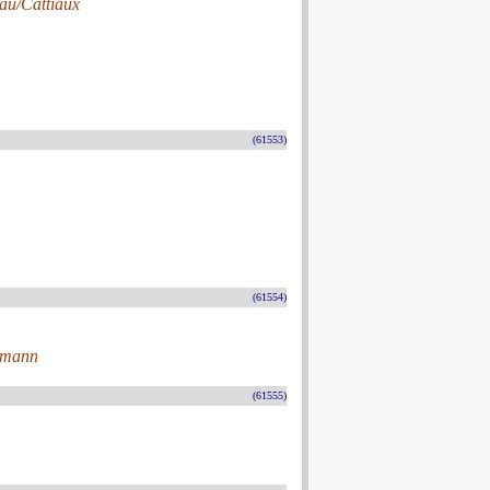
eau/Cattiaux
(61553)
(61554)
lemann
(61555)