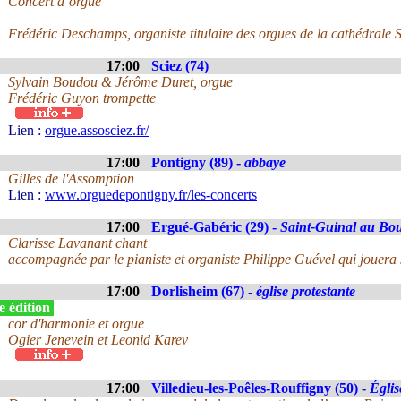
Concert d’orgue
Frédéric Deschamps, organiste titulaire des orgues de la cathédrale S
17:00
Sciez (74)
Sylvain Boudou & Jérôme Duret, orgue
Frédéric Guyon trompette
Lien :
orgue.assosciez.fr/
17:00
Pontigny (89) -
abbaye
Gilles de l'Assomption
Lien :
www.orguedepontigny.fr/les-concerts
17:00
Ergué-Gabéric (29) -
Saint-Guinal au Bo
Clarisse Lavanant chant
accompagnée par le pianiste et organiste Philippe Guével qui jouera 
17:00
Dorlisheim (67) -
église protestante
e édition
cor d'harmonie et orgue
Ogier Jenevein et Leonid Karev
17:00
Villedieu-les-Poêles-Rouffigny (50) -
Égli