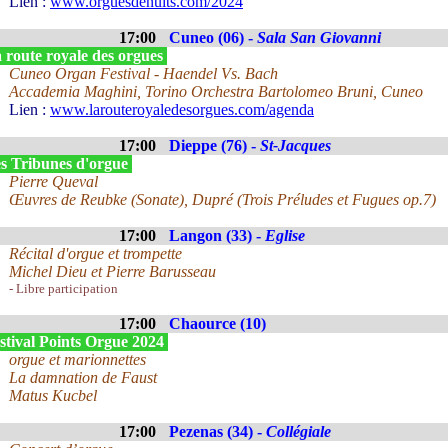
Lien :
www.orguesdenuits.com/2024
17:00
Cuneo (06) -
Sala San Giovanni
 route royale des orgues
Cuneo Organ Festival - Haendel Vs. Bach
Accademia Maghini, Torino Orchestra Bartolomeo Bruni, Cuneo
Lien :
www.larouteroyaledesorgues.com/agenda
17:00
Dieppe (76) -
St-Jacques
s Tribunes d'orgue
Pierre Queval
Œuvres de Reubke (Sonate), Dupré (Trois Préludes et Fugues op.7)
17:00
Langon (33) -
Eglise
Récital d'orgue et trompette
Michel Dieu et Pierre Barusseau
- Libre participation
17:00
Chaource (10)
stival Points Orgue 2024
orgue et marionnettes
La damnation de Faust
Matus Kucbel
17:00
Pezenas (34) -
Collégiale