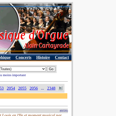
phique
Concerts
Histoire
Contact
 au moins important
53
2054
2055
2056
...
2348
(61531)
t Louis en l'Ile et moment musical par