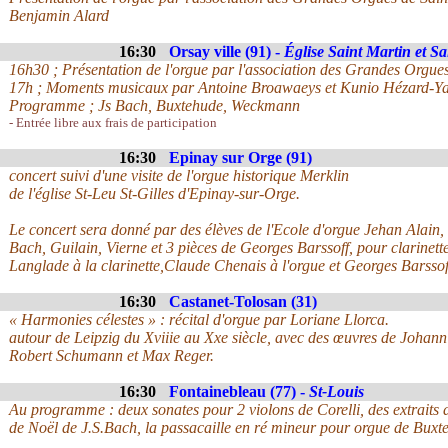
Benjamin Alard
16:30
Orsay ville (91) -
Église Saint Martin et S
16h30 ; Présentation de l'orgue par l'association des Grandes Orgues
17h ; Moments musicaux par Antoine Broawaeys et Kunio Hézard-
Programme ; Js Bach, Buxtehude, Weckmann
- Entrée libre aux frais de participation
16:30
Epinay sur Orge (91)
concert suivi d'une visite de l'orgue historique Merklin
de l'église St-Leu St-Gilles d'Epinay-sur-Orge.
Le concert sera donné par des élèves de l'Ecole d'orgue Jehan Alain,
Bach, Guilain, Vierne et 3 pièces de Georges Barssoff, pour clarinett
Langlade à la clarinette,Claude Chenais à l'orgue et Georges Barssoff
16:30
Castanet-Tolosan (31)
« Harmonies célestes » : récital d'orgue par Loriane Llorca.
autour de Leipzig du Xviiie au Xxe siècle, avec des œuvres de Johan
Robert Schumann et Max Reger.
16:30
Fontainebleau (77) -
St-Louis
Au programme : deux sonates pour 2 violons de Corelli, des extraits d
de Noël de J.S.Bach, la passacaille en ré mineur pour orgue de Buxt