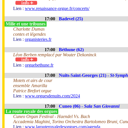
Lien :
www.renaissance-orgue.fr/concerts/
17:00
Badevel (25)
Mille et une tribunes
Charlotte Dumas
contes et légendes
Lien :
organisteries.fr
17:00
Béthune (62)
Léon Berben remplacé par Wouter Dekoninck
Lien :
orguebethune.fr
17:00
Nuits-Saint-Georges (21) -
St-Symph
Motets et airs de cour
ensemble Amarilla
Patrice Brefort orgue
Lien :
www.orguesdenuits.com/2024
17:00
Cuneo (06) -
Sala San Giovanni
La route royale des orgues
Cuneo Organ Festival - Haendel Vs. Bach
Accademia Maghini, Torino Orchestra Bartolomeo Bruni, Cun
Lien :
www.larouteroyaledesorgues.com/agenda