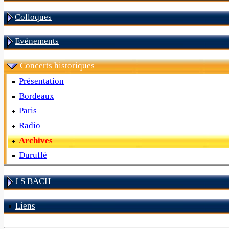
Colloques
Evénements
Concerts historiques
Présentation
Bordeaux
Paris
Radio
Archives
Duruflé
J S BACH
Liens