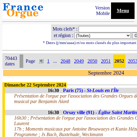
Version
Menu
Mobile
Mots clefs* :
et région :
* Dates (j/mm/aaaa) et/ou mots classés du plus importan
70443
Page
1
...
2048
2049
2050
2051
2052
205
dates
Septembre 2024
Dimanche 22 Septembre 2024
16:30
Paris (75) -
St-Louis en l'Île
Présentation de l'orgue par l'association des Grandes Orgues de
musical par Benjamin Alard
16:30
Orsay ville (91) -
Église Saint Martin
16h30 ; Présentation de l'orgue par l'association des Grandes 
Laurent
17h ; Moments musicaux par Antoine Broawaeys et Kunio Hé
Programme ; Js Bach, Buxtehude, Weckmann