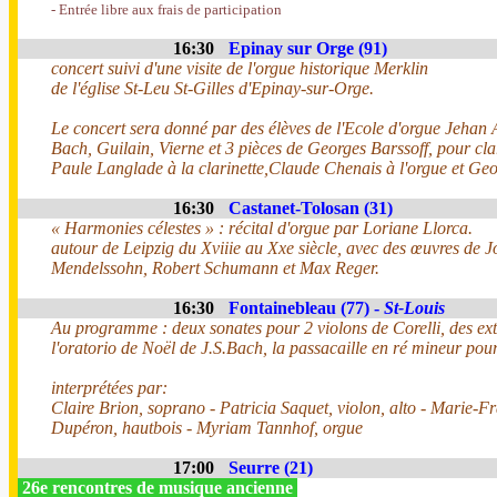
- Entrée libre aux frais de participation
16:30
Epinay sur Orge (91)
concert suivi d'une visite de l'orgue historique Merklin
de l'église St-Leu St-Gilles d'Epinay-sur-Orge.
Le concert sera donné par des élèves de l'Ecole d'orgue Jehan 
Bach, Guilain, Vierne et 3 pièces de Georges Barssoff, pour clar
Paule Langlade à la clarinette,Claude Chenais à l'orgue et Geor
16:30
Castanet-Tolosan (31)
« Harmonies célestes » : récital d'orgue par Loriane Llorca.
autour de Leipzig du Xviiie au Xxe siècle, avec des œuvres de 
Mendelssohn, Robert Schumann et Max Reger.
16:30
Fontainebleau (77) -
St-Louis
Au programme : deux sonates pour 2 violons de Corelli, des extr
l'oratorio de Noël de J.S.Bach, la passacaille en ré mineur po
interprétées par:
Claire Brion, soprano - Patricia Saquet, violon, alto - Marie-F
Dupéron, hautbois - Myriam Tannhof, orgue
17:00
Seurre (21)
26e rencontres de musique ancienne