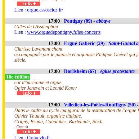
Lien :
orgue.assosciez.fr/
17:00
Pontigny (89) -
abbaye
Gilles de l'Assomption
Lien :
www.orguedepontigny.fr/les-concerts
17:00
Ergué-Gabéric (29) -
Saint-Guinal 
Clarisse Lavanant chant
accompagnée par le pianiste et organiste Philippe Guével qui 
siècle.
17:00
Dorlisheim (67) -
église protestante
16e édition
cor d'harmonie et orgue
Ogier Jenevein et Leonid Karev
17:00
Villedieu-les-Poêles-Rouffigny (50) 
Dans le cadre du cycle inaugural de la restauration de l’orgue
Olivier Thuault, organiste titulaire.
Grigny, Bruna, Cabanilles, Buxtehude, Bach
- Gratuit
Lien :
Orguevlp.fr