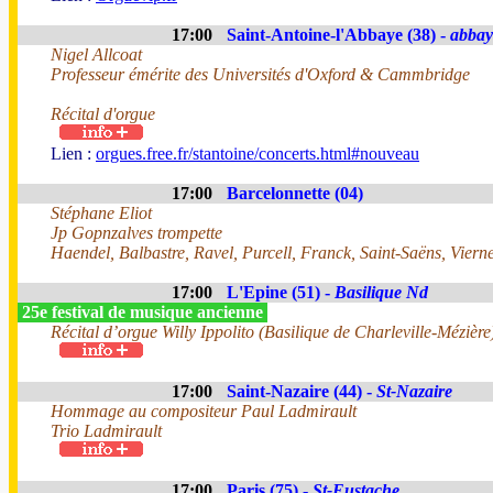
17:00
Saint-Antoine-l'Abbaye (38) -
abbay
Nigel Allcoat
Professeur émérite des Universités d'Oxford & Cammbridge
Récital d'orgue
Lien :
orgues.free.fr/stantoine/concerts.html#nouveau
17:00
Barcelonnette (04)
Stéphane Eliot
Jp Gopnzalves trompette
Haendel, Balbastre, Ravel, Purcell, Franck, Saint-Saëns, Vier
17:00
L'Epine (51) -
Basilique Nd
25e festival de musique ancienne
Récital d’orgue Willy Ippolito (Basilique de Charleville-Mézière
17:00
Saint-Nazaire (44) -
St-Nazaire
Hommage au compositeur Paul Ladmirault
Trio Ladmirault
17:00
Paris (75) -
St-Eustache