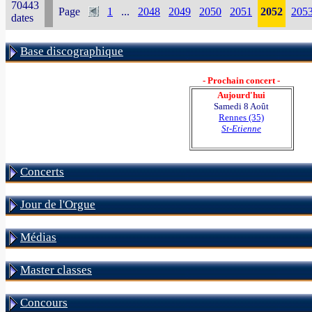
70443
Page
1
...
2048
2049
2050
2051
2052
205
dates
Base discographique
- Prochain concert -
Aujourd'hui
Samedi 8 Août
Rennes (35)
St-Etienne
Concerts
Jour de l'Orgue
Médias
Master classes
Concours