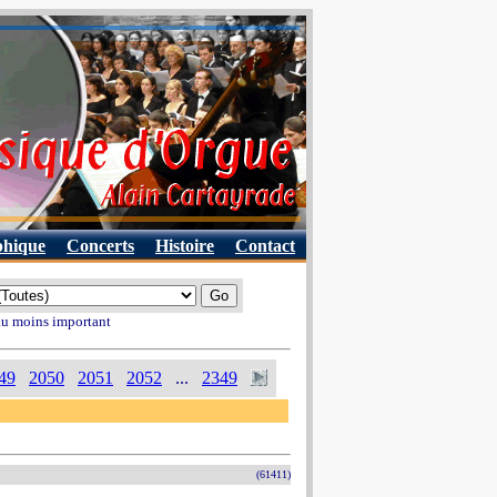
phique
Concerts
Histoire
Contact
 au moins important
49
2050
2051
2052
...
2349
(61411)