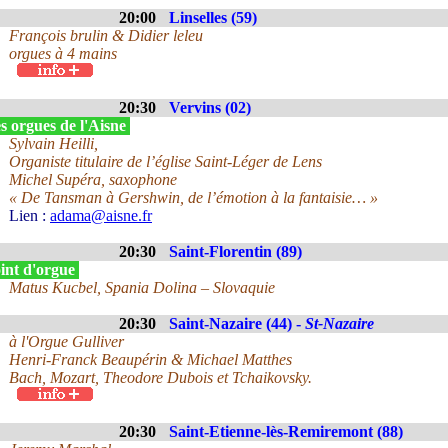
20:00
Linselles (59)
François brulin & Didier leleu
orgues à 4 mains
20:30
Vervins (02)
s orgues de l'Aisne
Sylvain Heilli,
Organiste titulaire de l’église Saint-Léger de Lens
Michel Supéra, saxophone
« De Tansman à Gershwin, de l’émotion à la fantaisie… »
Lien :
adama@aisne.fr
20:30
Saint-Florentin (89)
int d'orgue
Matus Kucbel, Spania Dolina – Slovaquie
20:30
Saint-Nazaire (44) -
St-Nazaire
à l'Orgue Gulliver
Henri-Franck Beaupérin & Michael Matthes
Bach, Mozart, Theodore Dubois et Tchaikovsky.
20:30
Saint-Etienne-lès-Remiremont (88)