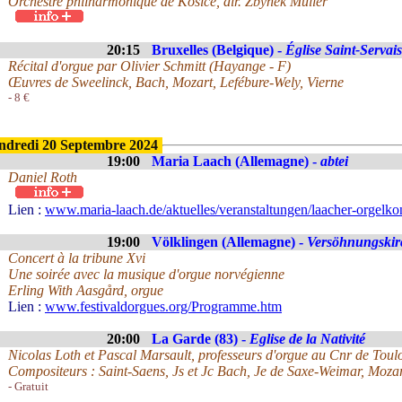
Orchestre philharmonique de Kosice, dir. Zbynek Müller
20:15
Bruxelles (Belgique) -
Église Saint-Servais
Récital d'orgue par Olivier Schmitt (Hayange - F)
Œuvres de Sweelinck, Bach, Mozart, Lefébure-Wely, Vierne
- 8 €
ndredi 20 Septembre 2024
19:00
Maria Laach (Allemagne) -
abtei
Daniel Roth
Lien :
www.maria-laach.de/aktuelles/veranstaltungen/laacher-orgelko
19:00
Völklingen (Allemagne) -
Versöhnungskir
Concert à la tribune Xvi
Une soirée avec la musique d'orgue norvégienne
Erling With Aasgård, orgue
Lien :
www.festivaldorgues.org/Programme.htm
20:00
La Garde (83) -
Eglise de la Nativité
Nicolas Loth et Pascal Marsault, professeurs d'orgue au Cnr de Tou
Compositeurs : Saint-Saens, Js et Jc Bach, Je de Saxe-Weimar, Mozar
- Gratuit