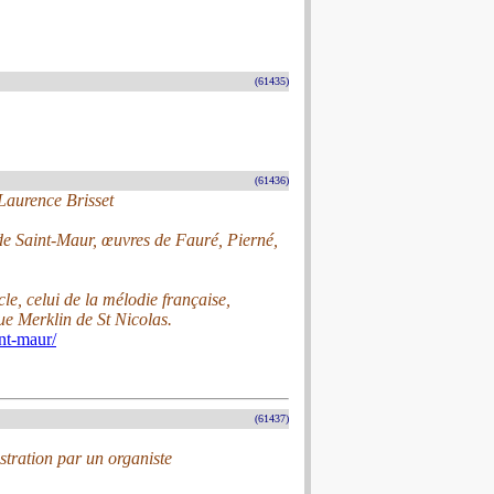
(61435)
(61436)
 Laurence Brisset
e Saint-Maur, œuvres de Fauré, Pierné,
, celui de la mélodie française,
e Merklin de St Nicolas.
nt-maur/
(61437)
stration par un organiste