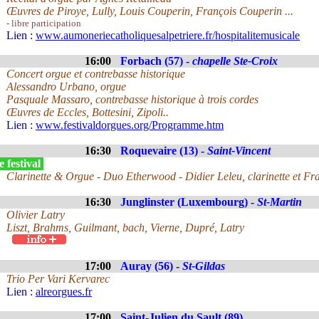
Œuvres de Piroye, Lully, Louis Couperin, François Couperin ...
- libre participation
Lien :
www.aumoneriecatholiquesalpetriere.fr/hospitalitemusicale
16:00
Forbach (57) -
chapelle Ste-Croix
Concert orgue et contrebasse historique
Alessandro Urbano, orgue
Pasquale Massaro, contrebasse historique à trois cordes
Œuvres de Eccles, Bottesini, Zipoli..
Lien :
www.festivaldorgues.org/Programme.htm
16:30
Roquevaire (13) -
Saint-Vincent
 festival
Clarinette & Orgue - Duo Etherwood - Didier Leleu, clarinette et Fr
16:30
Junglinster (Luxembourg) -
St-Martin
Olivier Latry
Liszt, Brahms, Guilmant, bach, Vierne, Dupré, Latry
17:00
Auray (56) -
St-Gildas
Trio Per Vari Kervarec
Lien :
alreorgues.fr
17:00
Saint-Julien du Sault (89)