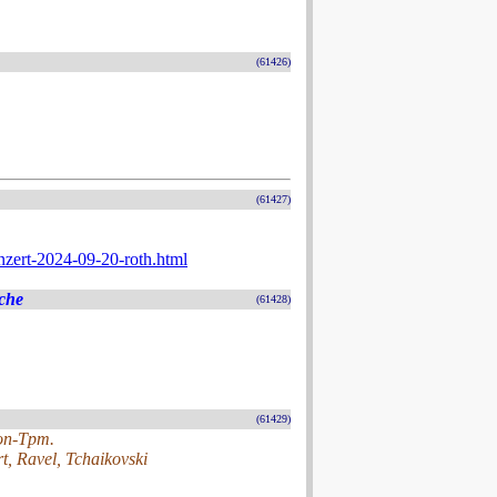
(61426)
(61427)
nzert-2024-09-20-roth.html
che
(61428)
(61429)
lon-Tpm.
t, Ravel, Tchaikovski