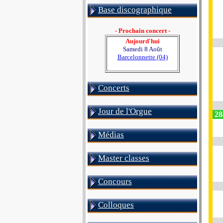
Base discographique
- Prochain concert -
Aujourd'hui
Samedi 8 Août
Barcelonnette (04)
Concerts
Jour de l'Orgue
28e
Médias
Master classes
Concours
Colloques