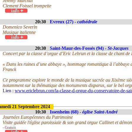
Jeremy Marchal
Clement Foissel trompette
20:30
Evreux (27) -
cathédrale
Domenico Severin
Musique italienne
20:30
Saint-Maur-des-Fossés (94) -
St-Jacques
Concert par la classe d’orgue d’Eric Lebrun et la classe de chant de
« Dans les ruines d’une abbaye », hommage romantique à l’abbaye d
Franck
Ce programme explore le monde de la musique sacrée au Xixème siècle
notamment sur la thématique des monuments disparus, sur le bel orgu
Lien :
www.ericlebrun.com/la-classe-d-orgue-du-conservatoire-de-sai
amedi 21 Septembre 2024
10:30
Issenheim (68) -
église Saint-André
Journées Européennes du Patrimoine
Visite guidée l'église paroissiale & son grand orgue Callinet et démon
- Gratuit