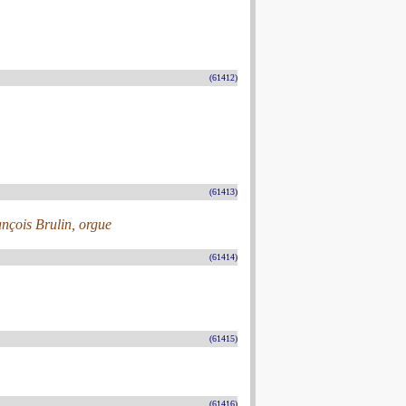
(61412)
(61413)
ançois Brulin, orgue
(61414)
(61415)
(61416)