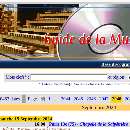
Base discogra
Mots clefs* :
et région :
* Dates (j/mm/aaaa) et/ou mots classés du plus important
0453 dates
Page
1
...
2044
2045
2046
2047
2048
20
Septembre 2024
manche 15 Septembre 2024
16:00
Paris 13e (75) -
Chapelle de la Salpêtrière
Récital d'orgue par Agnès Retailleau