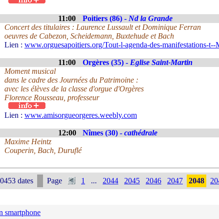
11:00
Poitiers (86) -
Nd la Grande
Concert des titulaires : Laurence Lussault et Dominique Ferran
oeuvres de Cabezon, Scheidemann, Buxtehude et Bach
Lien :
www.orguesapoitiers.org/Tout-l-agenda-des-manifestations-t--
11:00
Orgères (35) -
Eglise Saint-Martin
Moment musical
dans le cadre des Journées du Patrimoine :
avec les élèves de la classe d'orgue d'Orgères
Florence Rousseau, professeur
Lien :
www.amisorgueorgeres.weebly.com
12:00
Nîmes (30) -
cathédrale
Maxime Heintz
Couperin, Bach, Duruflé
0453 dates
Page
1
...
2044
2045
2046
2047
2048
20
n smartphone