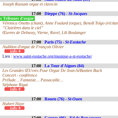
Joseph Rassam orgue et clavecin
17:00
Dieppe (76) -
St-Jacques
s Tribunes d'orgue
Véronica Onetto (chant), Anne Foulard (orgue), Benoît Toïgo (récitan
”Clairières dans le ciel”
Œuvres de Debussy, Vierne, Ravel, Lili Boulanger
17:00
Paris (75) -
St-Eustache
Audition d'orgue de François Olivier
Lien :
www.saint-eustache.org/musique-a-st-eustache/
17:00
La Tour d'Aigues (84)
Les Grandes ŒUvres Pour Orgue De Jean-SéBastien Bach
Concert - conférence
Prélude… Fantaisie… Passacaille…
Stéphane Rigat
17:00
Rouen (76) -
St-Ouen
Hubert Haye
17:00
Cannes (06) -
Nd de Bon voyage