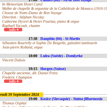
In Memoriam Henri Carol
Maître de chapelle & organiste de la Cathédrale de Monaco (1910-1
Choeur de Notre-Dame de Bon Voyage
Direction : Stéphan Nicolay
Catherine Hyvert & Henri Pourtau, piano & orgue
Raphaël Yacoub, chantre
17:30
Dauphin (04) -
St-Martin
Sébastien Bourrelly et Sophie De Boigelin, galoubet tambourin
Jean-pierre Rolland, orgue
18:00
Lulea (Suède) -
Domkyrka
Vincent Dubois
19:15
Horgen (Suisse)
Chapelle ancienne, dir. Daniel Perez
Frederic Champion
Jeudi 19 Septembre 2024
19:00
Kosice (Slovaquie) -
Statna filharmonia
Thomas Ospital