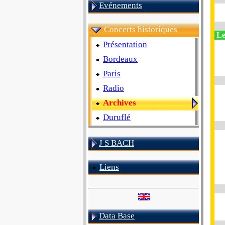
Evénements
Concerts historiques
Le
Présentation
Bordeaux
Paris
Radio
Archives
Duruflé
J S BACH
Liens
Data Base