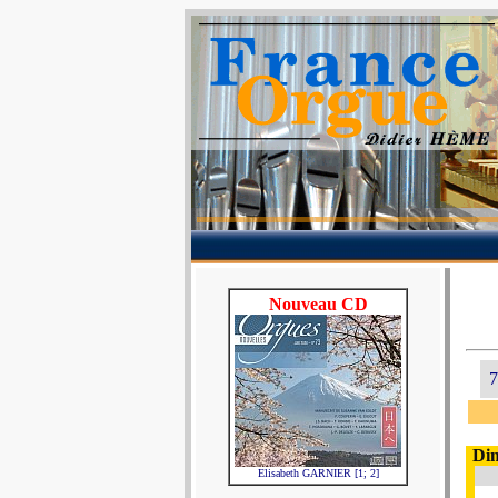
Nouveau CD
7
Di
Elisabeth GARNIER [1; 2]