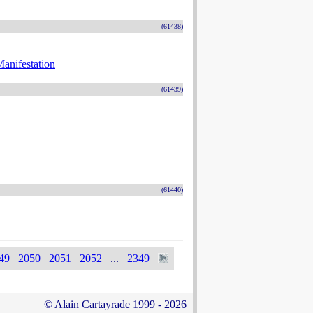
(61438)
Manifestation
(61439)
(61440)
49
2050
2051
2052
...
2349
© Alain Cartayrade 1999 - 2026