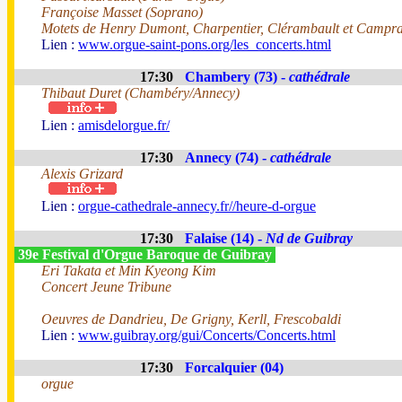
Françoise Masset (Soprano)
Motets de Henry Dumont, Charpentier, Clérambault et Campra
Lien :
www.orgue-saint-pons.org/les_concerts.html
17:30
Chambery (73) -
cathédrale
Thibaut Duret (Chambéry/Annecy)
Lien :
amisdelorgue.fr/
17:30
Annecy (74) -
cathédrale
Alexis Grizard
Lien :
orgue-cathedrale-annecy.fr//heure-d-orgue
17:30
Falaise (14) -
Nd de Guibray
39e Festival d'Orgue Baroque de Guibray
Eri Takata et Min Kyeong Kim
Concert Jeune Tribune
Oeuvres de Dandrieu, De Grigny, Kerll, Frescobaldi
Lien :
www.guibray.org/gui/Concerts/Concerts.html
17:30
Forcalquier (04)
orgue