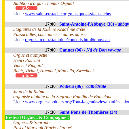
Audition d'orgue Thomas Ospital
Lien :
www.saint-eustache.org/musique-a-st-eustache/
17:00
Saint-Antoine-l'Abbaye (38) -
abbay
Stagiaires de la Xxième Académie d’été
Passacailles, chaconnes et autres danses
Lien :
orgues.free.fr/stantoine/concerts.html#nouveau
17:00
Cannes (06) -
Nd de Bon voyage
Orgue et trompette
Henri Pourtau
Vincent Pingard
Bach, Viviani, Haendel, Marcello, Sweelinck...
17:30
Poitiers (86) -
cathédrale
Juan de la Rubia
organiste titulaire de la Sagrada Familia de Barcelone
Lien :
www.orguesapoitiers.org/Tout-l-agenda-des-manifestation
17:30
Saint-Pons-de-Thomières (34)
Festival Orgue... & Compagnie !
Orgue... & Soprano
Pascal Marsault (Paris - Orgue)