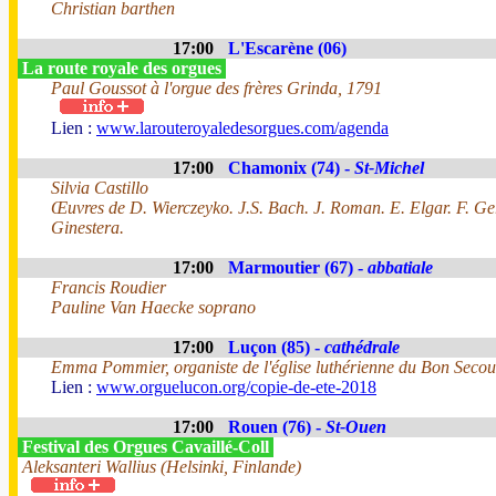
Christian barthen
17:00
L'Escarène (06)
La route royale des orgues
Paul Goussot à l'orgue des frères Grinda, 1791
Lien :
www.larouteroyaledesorgues.com/agenda
17:00
Chamonix (74) -
St-Michel
Silvia Castillo
Œuvres de D. Wierczeyko. J.S. Bach. J. Roman. E. Elgar. F. Germ
Ginestera.
17:00
Marmoutier (67) -
abbatiale
Francis Roudier
Pauline Van Haecke soprano
17:00
Luçon (85) -
cathédrale
Emma Pommier, organiste de l'église luthérienne du Bon Secou
Lien :
www.orguelucon.org/copie-de-ete-2018
17:00
Rouen (76) -
St-Ouen
Festival des Orgues Cavaillé-Coll
Aleksanteri Wallius (Helsinki, Finlande)