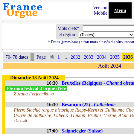
Version
Menu
Mobile
Mots clefs* :
et région :
* Dates (j/mm/aaaa) et/ou mots classés du plus impor
70478 dates
Page
1
...
2032
2033
2034
2035
2036
Août 2024
Dimanche 18 Août 2024
16:30
Bruxelles (Belgique) -
Chant d'oisea
10e mini festival d'orgue d'été
Zuzana Ferjencikova
16:30
Besançon (25) -
Cathédrale
Pierre Staehlé (orgue historique Riepp-Kern) et Guillaume Ch
Œuvre de Balbastre, LübecK, Guilain, Bruhns, Vierne, Alain B
- Gratuit
17:00
Saignelegier (Suisse)