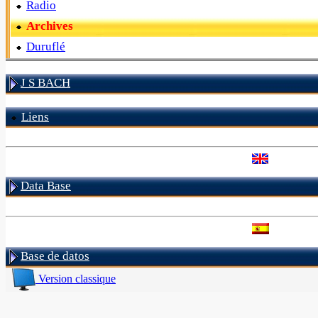
Radio
Archives
Duruflé
J S BACH
Liens
Data Base
Base de datos
Version classique