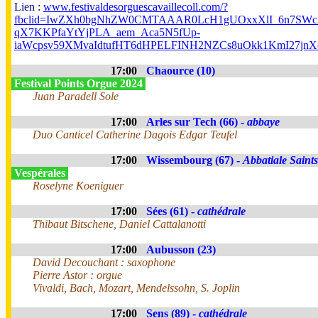
Lien :
www.festivaldesorguescavaillecoll.com/?
fbclid=IwZXh0bgNhZW0CMTAAAR0LcH1gUOxxXlI_6n7SWc2
qX7KKPfaYtYjPLA_aem_Aca5N5fUp-
iaWcpsv59XMvaIdtufHT6dHPELFINH2NZCs8uOkk1KmI27j
17:00
Chaource (10)
Festival Points Orgue 2024
Juan Paradell Sole
17:00
Arles sur Tech (66) -
abbaye
Duo Canticel Catherine Dagois Edgar Teufel
17:00
Wissembourg (67) -
Abbatiale Saints
Vespérales
Roselyne Koeniguer
17:00
Sées (61) -
cathédrale
Thibaut Bitschene, Daniel Cattalanotti
17:00
Aubusson (23)
David Decouchant : saxophone
Pierre Astor : orgue
Vivaldi, Bach, Mozart, Mendelssohn, S. Joplin
17:00
Sens (89) -
cathédrale