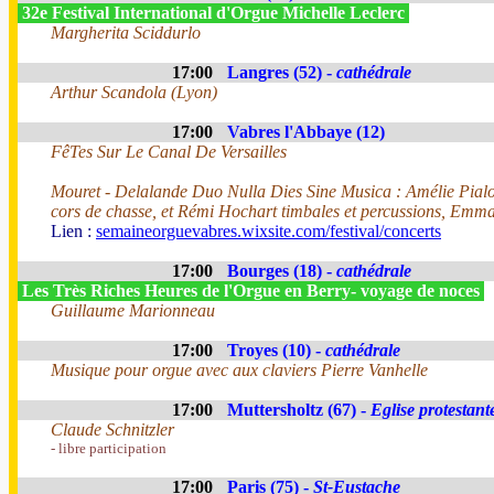
32e Festival International d'Orgue Michelle Leclerc
Margherita Sciddurlo
17:00
Langres (52) -
cathédrale
Arthur Scandola (Lyon)
17:00
Vabres l'Abbaye (12)
FêTes Sur Le Canal De Versailles
Mouret - Delalande Duo Nulla Dies Sine Musica : Amélie Pialou
cors de chasse, et Rémi Hochart timbales et percussions, Emm
Lien :
semaineorguevabres.wixsite.com/festival/concerts
17:00
Bourges (18) -
cathédrale
Les Très Riches Heures de l'Orgue en Berry- voyage de noces
Guillaume Marionneau
17:00
Troyes (10) -
cathédrale
Musique pour orgue avec aux claviers Pierre Vanhelle
17:00
Muttersholtz (67) -
Eglise protestant
Claude Schnitzler
- libre participation
17:00
Paris (75) -
St-Eustache