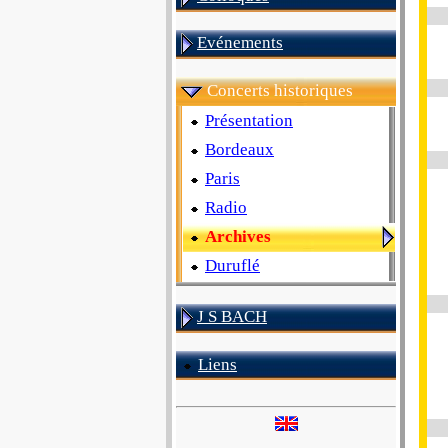
Evénements
Concerts historiques
Présentation
Bordeaux
Paris
Radio
Archives
Duruflé
J S BACH
Liens