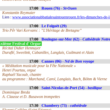
17:00
Rouen (76) -
St-Ouen
Konstantin Reymaier
Lien :
www.associationabbatialesaintouenrouen.fr/les-dimanches-de-l
17:00
Le Folgoët (29)
Trio Pêr Vari Kervarec : ”L'Héritage de Bretagne”
17:00
Boulogne-sur-Mer (62) -
Cathédrale Not
xiième Festival d' Orgue
Récital Didier Hennuyer
Duruflé, Sweelink, Cabanilles, Langlais, Guilmant et Alain
17:00
Cannes (06) -
Nd de Bon voyage
« Méditation musicale pour la Fête Nationale »
Henri Pourtau, orgue
Raphaël Yacoub, chantre
au programme : Marchand, Carol, Langlais, Bach, Böhm & Vierne
17:00
Saint-Nicolas-de-Port (54) -
basilique
Dominique Breda
A. Clausse et D. Busawon trompettes
17:30
Chambery (73) -
cathédrale
Florent Gallière (Saint Etienne)