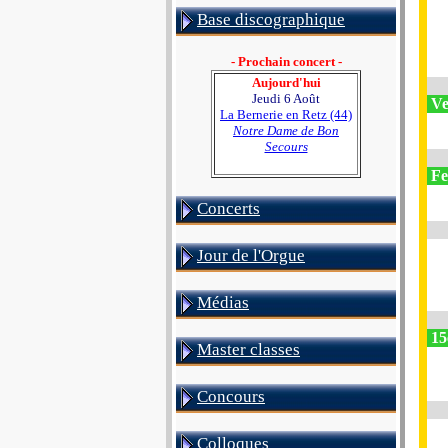
Base discographique
- Prochain concert -
Aujourd'hui
Jeudi 6 Août
Ve
La Bernerie en Retz (44)
Notre Dame de Bon
Secours
Fe
Concerts
Jour de l'Orgue
Médias
15
Master classes
Concours
Colloques