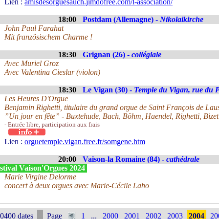
Lien :
amisdesorguesauch.jimdofree.com/l-association/
18:00
Postdam (Allemagne) -
Nikolaikirche
John Paul Farahat
Mit französischem Charme !
18:30
Grignan (26) -
collégiale
Avec Muriel Groz
Avec Valentina Cieslar (violon)
18:30
Le Vigan (30) -
Temple du Vigan, rue du P
Les Heures D'Orgue
Benjamin Righetti, titulaire du grand orgue de Saint François de La
”Un jour en fête” - Buxtehude, Bach, Böhm, Haendel, Righetti, Bizet
- Entrée libre, participation aux frais
Lien :
orguetemple.vigan.free.fr/somgene.htm
20:00
Vaison-la Romaine (84) -
cathédrale
stival Vaison'Orgues 2024
Marie Virgine Delorme
concert à deux orgues avec Marie-Cécile Laho
0400 dates
Page
1
...
2000
2001
2002
2003
2004
20