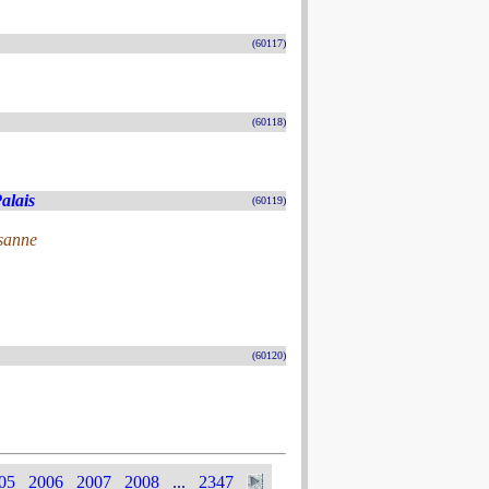
(60117)
(60118)
alais
(60119)
usanne
(60120)
05
2006
2007
2008
...
2347