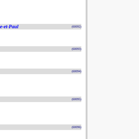
re-et-Paul
(60092)
(60093)
(60094)
(60095)
(60096)