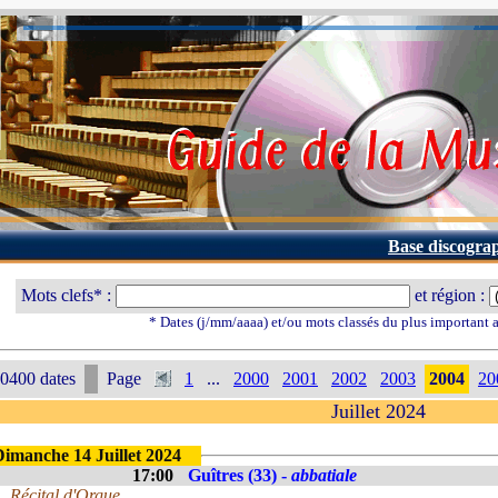
Base discogra
Mots clefs* :
et région :
* Dates (j/mm/aaaa) et/ou mots classés du plus important
0400 dates
Page
1
...
2000
2001
2002
2003
2004
20
Juillet 2024
Dimanche 14 Juillet 2024
17:00
Guîtres (33) -
abbatiale
Récital d'Orgue