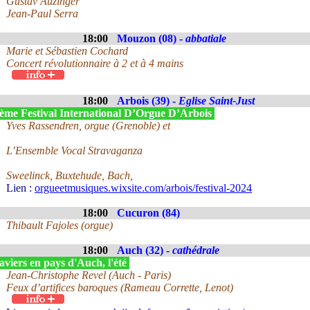
Gustav Auzinger
Jean-Paul Serra
18:00
Mouzon (08) -
abbatiale
Marie et Sébastien Cochard
Concert révolutionnaire à 2 et à 4 mains
18:00
Arbois (39) -
Eglise Saint-Just
ème Festival International D’Orgue D’Arbois
Yves Rassendren, orgue (Grenoble) et
L’Ensemble Vocal Stravaganza
Sweelinck, Buxtehude, Bach,
Lien :
orgueetmusiques.wixsite.com/arbois/festival-2024
18:00
Cucuron (84)
Thibault Fajoles (orgue)
18:00
Auch (32) -
cathédrale
viers en pays d'Auch, l'été
Jean-Christophe Revel (Auch - Paris)
Feux d’artifices baroques (Rameau Corrette, Lenot)