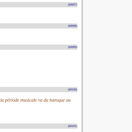
(60097)
(60098)
(60099)
(60100)
nt la période musicale va du baroque au
(60101)