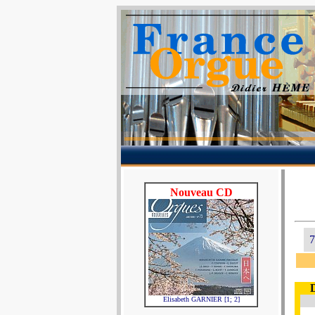
Nouveau CD
7
Elisabeth GARNIER [1; 2]