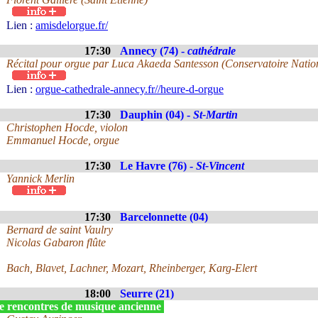
Lien :
amisdelorgue.fr/
17:30
Annecy (74) -
cathédrale
Récital pour orgue par Luca Akaeda Santesson (Conservatoire Natio
Lien :
orgue-cathedrale-annecy.fr//heure-d-orgue
17:30
Dauphin (04) -
St-Martin
Christophen Hocde, violon
Emmanuel Hocde, orgue
17:30
Le Havre (76) -
St-Vincent
Yannick Merlin
17:30
Barcelonnette (04)
Bernard de saint Vaulry
Nicolas Gabaron flûte
Bach, Blavet, Lachner, Mozart, Rheinberger, Karg-Elert
18:00
Seurre (21)
e rencontres de musique ancienne