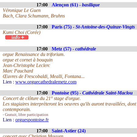
17:00
Alençon (61) -
basilique
Véronique Le Guen
Bach, Clara Schumann, Bruhns
17:00
Paris (75) -
St-Antoine-des-Quinze-Vingts
Kumi Choi (Corée)
17:00
Metz (57) -
cathédrale
orgue Renaissance du triforium.
orgue et cornet à bouquin
Jean-Christophe Leclerc
Marc Pauchard
Œuvres de Frescobaldi, Mealli, Fontana...
Lien :
www.orguecathedralemetz.com
17:00
Pontoise (95) -
Cathédrale Saint-Maclou
Concert de clôture du 21° stage d'orgue.
Les stagiaires interprèteront les oeuvres qu'ils auront travaillées, do
contemporain.
- Gratuit, libre participation
Lien :
orguespontoise.fr
17:00
Saint-Astier (24)
concert avec Christian Mouyen