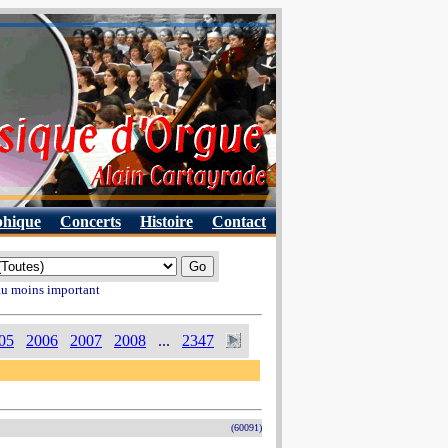
phique
Concerts
Histoire
Contact
 au moins important
05
2006
2007
2008
...
2347
(60091)