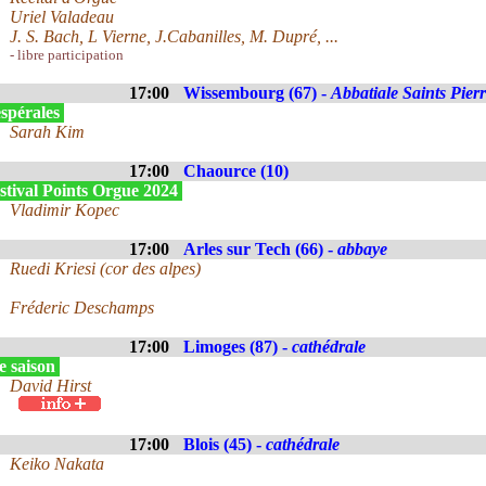
Uriel Valadeau
J. S. Bach, L Vierne, J.Cabanilles, M. Dupré, ...
- libre participation
17:00
Wissembourg (67) -
Abbatiale Saints Pier
spérales
Sarah Kim
17:00
Chaource (10)
stival Points Orgue 2024
Vladimir Kopec
17:00
Arles sur Tech (66) -
abbaye
Ruedi Kriesi (cor des alpes)
Fréderic Deschamps
17:00
Limoges (87) -
cathédrale
e saison
David Hirst
17:00
Blois (45) -
cathédrale
Keiko Nakata