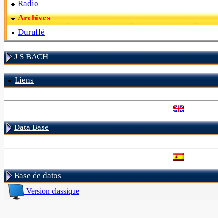
Radio
Archives
Duruflé
J S BACH
Liens
Data Base
Base de datos
Version classique