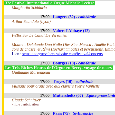
32e Festival International d'Orgue Michelle Leclerc
Margherita Sciddurlo
17:00
Langres (52) -
cathédrale
Arthur Scandola (Lyon)
17:00
Vabres l'Abbaye (12)
FêTes Sur Le Canal De Versailles
Mouret - Delalande Duo Nulla Dies Sine Musica : Amélie Pialou
cors de chasse, et Rémi Hochart timbales et percussions, Emm
Lien :
semaineorguevabres.wixsite.com/festival/concerts
17:00
Bourges (18) -
cathédrale
Les Très Riches Heures de l'Orgue en Berry- voyage de noces
Guillaume Marionneau
17:00
Troyes (10) -
cathédrale
Musique pour orgue avec aux claviers Pierre Vanhelle
17:00
Muttersholtz (67) -
Eglise protestant
Claude Schnitzler
- libre participation
17:00
Paris (75) -
St-Eustache