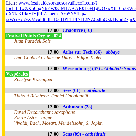
Lien :
www.festivaldesorguescavaillecoll.com/?
fbclid=IwZXh0bgNhZW0CMTAAAR0LcH1gUOxxXlI_6n7SWc2
qX7KKPfaYtYjPLA_aem_Aca5N5fUp-
iaWcpsv59XMvaIdtufHT6dHPELFINH2NZCs8uOkk1KmI27j
17:00
Chaource (10)
Festival Points Orgue 2024
Juan Paradell Sole
17:00
Arles sur Tech (66) -
abbaye
Duo Canticel Catherine Dagois Edgar Teufel
17:00
Wissembourg (67) -
Abbatiale Saints
Vespérales
Roselyne Koeniguer
17:00
Sées (61) -
cathédrale
Thibaut Bitschene, Daniel Cattalanotti
17:00
Aubusson (23)
David Decouchant : saxophone
Pierre Astor : orgue
Vivaldi, Bach, Mozart, Mendelssohn, S. Joplin
17:00
Sens (89) -
cathédrale