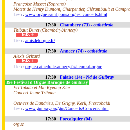
Françoise Masset (Soprano)
Motets de Henry Dumont, Charpentier, Clérambault et Campra
Lien :
www.orgue-saint-pons.org/les_concerts.html
17:30
Chambery (73) -
cathédrale
Thibaut Duret (Chambéry/Annecy)
Lien :
amisdelorgue.fr/
17:30
Annecy (74) -
cathédrale
Alexis Grizard
Lien :
orgue-cathedrale-annecy.fr//heure-d-orgue
17:30
Falaise (14) -
Nd de Guibray
39e Festival d'Orgue Baroque de Guibray
Eri Takata et Min Kyeong Kim
Concert Jeune Tribune
Oeuvres de Dandrieu, De Grigny, Kerll, Frescobaldi
Lien :
www.guibray.org/gui/Concerts/Concerts.html
17:30
Forcalquier (04)
orgue