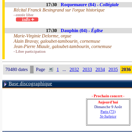
17:30
Roquemaure (84) -
Collégiale
Récital Franck Besingrand sur l'orgue historique
- entrée libre
17:30
Dauphin (04) -
Église
Marie-Virginie Delorme, orgue
Alain Bravay, galoubet-tambourin, cornemuse
Jean-Pierre Miaule, galoubet-tambourin, cornemuse
- Libre participation
70480 dates
Page
1
...
2032
2033
2034
2035
2036
Base discographique
- Prochain concert -
Aujourd'hui
Dimanche 9 Août
Paris (75)
St-Sulpice