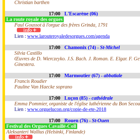
Christian barthen
17:00
L'Escarène (06)
La route royale des orgues
Paul Goussot à l'orgue des frères Grinda, 1791
Lien :
www.larouteroyaledesorgues.com/agenda
17:00
Chamonix (74) -
St-Michel
Silvia Castillo
Œuvres de D. Wierczeyko. J.S. Bach. J. Roman. E. Elgar. F. Germ
Ginestera.
17:00
Marmoutier (67) -
abbatiale
Francis Roudier
Pauline Van Haecke soprano
17:00
Luçon (85) -
cathédrale
Emma Pommier, organiste de l'église luthérienne du Bon Secou
Lien :
www.orguelucon.org/copie-de-ete-2018
17:00
Rouen (76) -
St-Ouen
Festival des Orgues Cavaillé-Coll
Aleksanteri Wallius (Helsinki, Finlande)