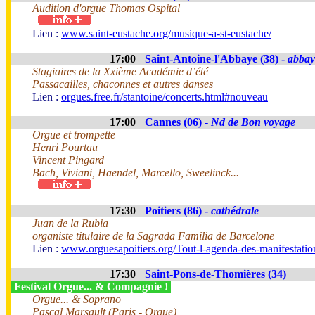
Audition d'orgue Thomas Ospital
Lien :
www.saint-eustache.org/musique-a-st-eustache/
17:00
Saint-Antoine-l'Abbaye (38) -
abbay
Stagiaires de la Xxième Académie d’été
Passacailles, chaconnes et autres danses
Lien :
orgues.free.fr/stantoine/concerts.html#nouveau
17:00
Cannes (06) -
Nd de Bon voyage
Orgue et trompette
Henri Pourtau
Vincent Pingard
Bach, Viviani, Haendel, Marcello, Sweelinck...
17:30
Poitiers (86) -
cathédrale
Juan de la Rubia
organiste titulaire de la Sagrada Familia de Barcelone
Lien :
www.orguesapoitiers.org/Tout-l-agenda-des-manifestation
17:30
Saint-Pons-de-Thomières (34)
Festival Orgue... & Compagnie !
Orgue... & Soprano
Pascal Marsault (Paris - Orgue)