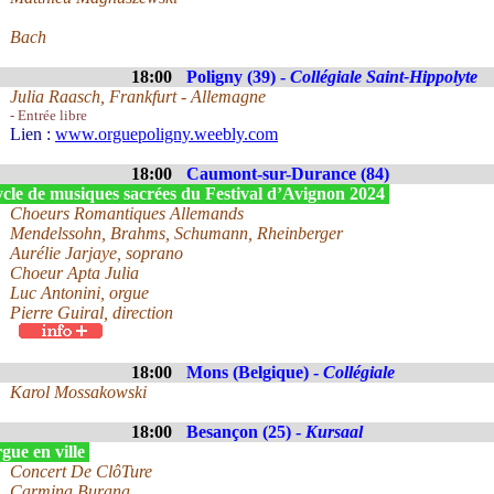
Bach
18:00
Poligny (39) -
Collégiale Saint-Hippolyte
Julia Raasch, Frankfurt - Allemagne
- Entrée libre
Lien :
www.orguepoligny.weebly.com
18:00
Caumont-sur-Durance (84)
cle de musiques sacrées du Festival d’Avignon 2024
Choeurs Romantiques Allemands
Mendelssohn, Brahms, Schumann, Rheinberger
Aurélie Jarjaye, soprano
Choeur Apta Julia
Luc Antonini, orgue
Pierre Guiral, direction
18:00
Mons (Belgique) -
Collégiale
Karol Mossakowski
18:00
Besançon (25) -
Kursaal
gue en ville
Concert De ClôTure
Carmina Burana