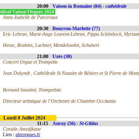
20:00
Vaison-la Romaine (84) -
cathédrale
stival Vaison'Orgues 2024
Anne-Isabelle de Parcevaux
20:30
Bourron-Marlotte (77)
Eric Lebrun, Marie-Ange Leurent-Lebrun, Pippa Schönbeck, Myriam
Hesse, Brahms, Lachner, Mendelssohn, Schubert
21:00
Uzès (30)
Concert Orgue et Trompette
Jean Dekyndt , Cathédrale St Nazaire de Béziers et St Pierre de Montp
Bernard Soustrot, Trompetiste
Directeur artistique de l’Orchestre de Chambre Occitania
Lundi 8 Juillet 2024
11:15
Auray (56) -
St-Gildas
Coralie Amedjkane
Lien :
alreorgues.fr