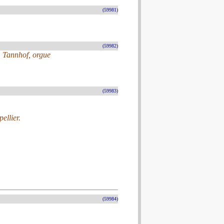
(59981)
(59982)
 Tannhof, orgue
(59983)
ellier.
(59984)