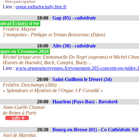
- libre participation
Lien :
orgue.egliseloctudy.free.fr
18:00
Gap (05) -
cathédrale
tival Éclat(s) d'été
Frédéric Mayeur
2 trompettes - Philippe et Tristan Boisseranc (Dijon)
18:00
Alès (30) -
cathédrale
gues en Cévennes 2024
Récital lyrique avec Emmanuelle De Negri (soprano) et Michel Chan
Œuvres de Haendel, Bach, Campra, Boely…
Lien :
www.orguesencevennes.fr/evenement-265-concerts-en-juillet-
20:00
Saint-Guilhem le Désert (34)
Frédéric Deschamps (Albi)
« Splendeurs et Mystères de l’Orgue J-P Cavaillé »
20:00
Haarlem (Pays-Bas) -
Bavokerk
Anne-Gaëlle Chanon
de Reims à Paris
20:30
Bourg-en-Bresse (01) -
Co Cathédrale Nd
Axel de Marnhac