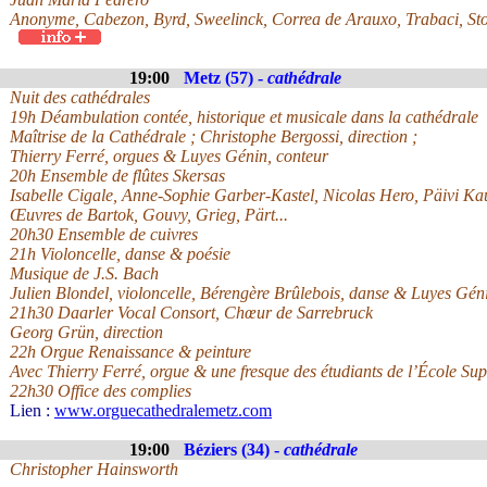
Anonyme, Cabezon, Byrd, Sweelinck, Correa de Arauxo, Trabaci, Sto
19:00
Metz (57) -
cathédrale
Nuit des cathédrales
19h Déambulation contée, historique et musicale dans la cathédrale
Maîtrise de la Cathédrale ; Christophe Bergossi, direction ;
Thierry Ferré, orgues & Luyes Génin, conteur
20h Ensemble de flûtes Skersas
Isabelle Cigale, Anne-Sophie Garber-Kastel, Nicolas Hero, Päivi Ka
Œuvres de Bartok, Gouvy, Grieg, Pärt...
20h30 Ensemble de cuivres
21h Violoncelle, danse & poésie
Musique de J.S. Bach
Julien Blondel, violoncelle, Bérengère Brûlebois, danse & Luyes Géni
21h30 Daarler Vocal Consort, Chœur de Sarrebruck
Georg Grün, direction
22h Orgue Renaissance & peinture
Avec Thierry Ferré, orgue & une fresque des étudiants de l’École Sup
22h30 Office des complies
Lien :
www.orguecathedralemetz.com
19:00
Béziers (34) -
cathédrale
Christopher Hainsworth