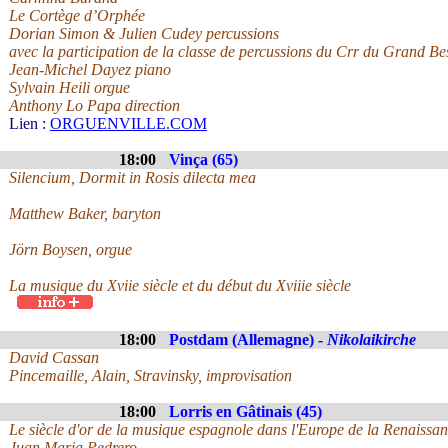
Le Cortège d’Orphée
Dorian Simon & Julien Cudey percussions
avec la participation de la classe de percussions du Crr du Grand B
Jean-Michel Dayez piano
Sylvain Heili orgue
Anthony Lo Papa direction
Lien :
ORGUENVILLE.COM
18:00
Vinça (65)
Silencium, Dormit in Rosis dilecta mea
Matthew Baker, baryton
Jörn Boysen, orgue
La musique du Xviie siècle et du début du Xviiie siècle
18:00
Postdam (Allemagne) -
Nikolaikirche
David Cassan
Pincemaille, Alain, Stravinsky, improvisation
18:00
Lorris en Gâtinais (45)
Le siècle d'or de la musique espagnole dans l'Europe de la Renaissa
Juan Maria Pedrero