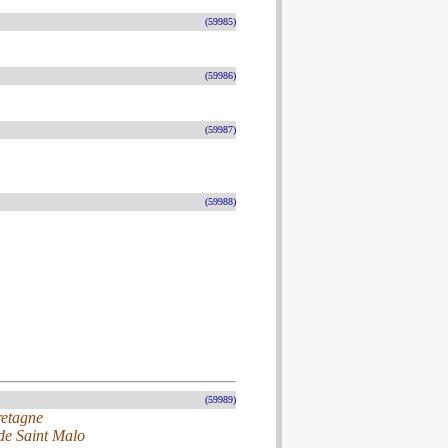
(59985)
(59986)
(59987)
(59988)
(59989)
retagne
 de Saint Malo