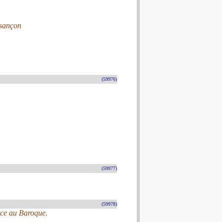
esançon
(59976)
(59977)
(59978)
nce au Baroque.