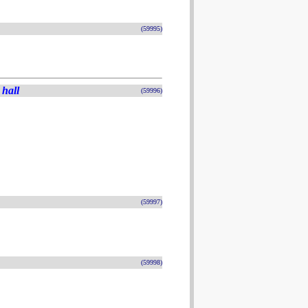
(59995)
hall
(59996)
(59997)
(59998)