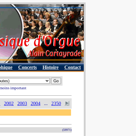
phique
Concerts
Histoire
Contact
 moins important
1
2002
2003
2004
...
2350
(59971)