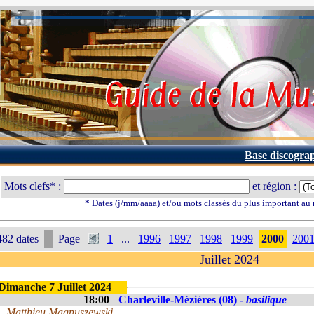
Base discogra
Mots clefs* :
et région :
* Dates (j/mm/aaaa) et/ou mots classés du plus important au
82 dates
Page
1
...
1996
1997
1998
1999
2000
200
Juillet 2024
Dimanche 7 Juillet 2024
18:00
Charleville-Mézières (08) -
basilique
Matthieu Magnuszewski