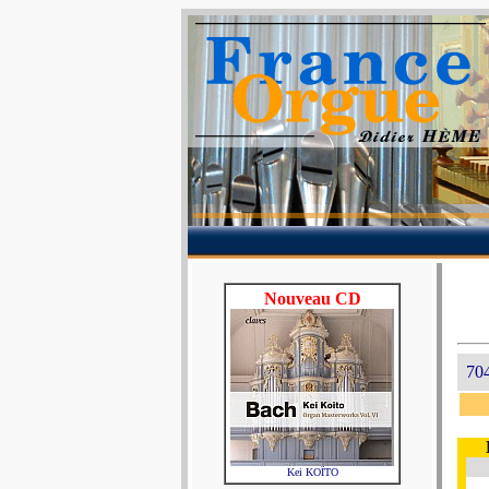
Nouveau CD
704
Kei KOÏTO