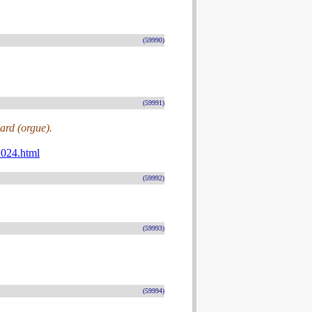
(59990)
(59991)
ard (orgue).
2024.html
(59992)
(59993)
(59994)