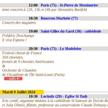
12:00
Paris (75) -
St-Pierre de Montmartre
mini concerts à 12h, 13h et 14h par Alexandra Bartfeld
18:30
Bourron-Marlotte (77)
Concert des stagiaires
19:00
Saint-Gilles du Gard (30) -
cathédrale
Frédéric Deschamps
E viva Espana !
20:30
Paris (75) -
La Madeleine
Festival choral de France
350 choristes,
formés de 9 chorales Américaines
&
Orchestre de Chambre
de l'Académie de l'île Saint-Louis (Paris)
Mardi 9 Juillet 2024
10:30
Loctudy (29) -
Eglise St Tudy
Eric cordé, organiste titulaire à la cathédrale St Samson de Dol-de-B
et Julia Olméo, flûtiste, professeur au conservatoire Claude Debussy