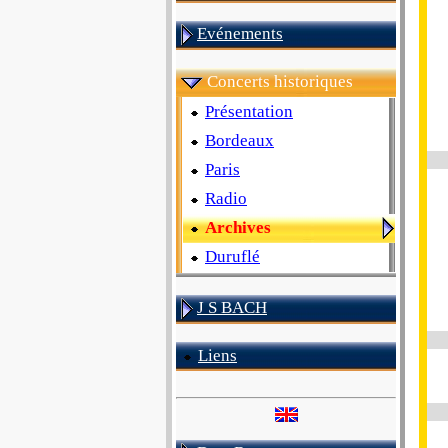
Evénements
Concerts historiques
Présentation
Bordeaux
Paris
Radio
Archives
Duruflé
J S BACH
Liens