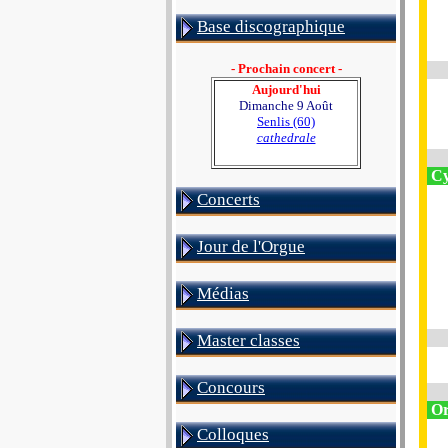
Base discographique
- Prochain concert -
Aujourd'hui
Dimanche 9 Août
Senlis (60)
cathedrale
Cy
Concerts
Jour de l'Orgue
Médias
Master classes
Concours
Or
Colloques