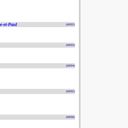
re-et-Paul
(60092)
(60093)
(60094)
(60095)
(60096)