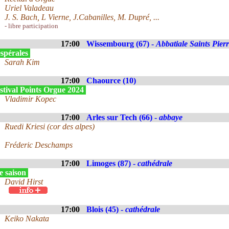
Uriel Valadeau
J. S. Bach, L Vierne, J.Cabanilles, M. Dupré, ...
- libre participation
17:00
Wissembourg (67) -
Abbatiale Saints Pier
spérales
Sarah Kim
17:00
Chaource (10)
stival Points Orgue 2024
Vladimir Kopec
17:00
Arles sur Tech (66) -
abbaye
Ruedi Kriesi (cor des alpes)
Fréderic Deschamps
17:00
Limoges (87) -
cathédrale
e saison
David Hirst
17:00
Blois (45) -
cathédrale
Keiko Nakata