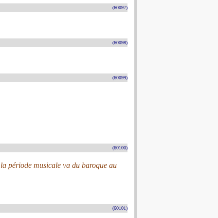
(60097)
(60098)
(60099)
(60100)
nt la période musicale va du baroque au
(60101)