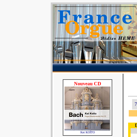
Nouveau CD
7
Kei KOÏTO