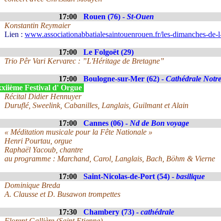
17:00
Rouen (76) -
St-Ouen
Konstantin Reymaier
Lien :
www.associationabbatialesaintouenrouen.fr/les-dimanches-de-l
17:00
Le Folgoët (29)
Trio Pêr Vari Kervarec : ”L'Héritage de Bretagne”
17:00
Boulogne-sur-Mer (62) -
Cathédrale Not
xiième Festival d' Orgue
Récital Didier Hennuyer
Duruflé, Sweelink, Cabanilles, Langlais, Guilmant et Alain
17:00
Cannes (06) -
Nd de Bon voyage
« Méditation musicale pour la Fête Nationale »
Henri Pourtau, orgue
Raphaël Yacoub, chantre
au programme : Marchand, Carol, Langlais, Bach, Böhm & Vierne
17:00
Saint-Nicolas-de-Port (54) -
basilique
Dominique Breda
A. Clausse et D. Busawon trompettes
17:30
Chambery (73) -
cathédrale
Florent Gallière (Saint Etienne)