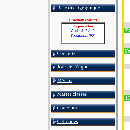
Base discographique
- Prochain concert -
Aujourd'hui
Ve
Vendredi 7 Août
Pontaumur (63)
Fe
Concerts
Jour de l'Orgue
Médias
Master classes
15
Concours
Colloques