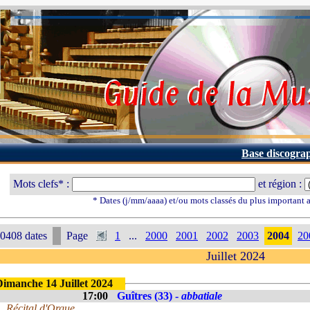
Base discogra
Mots clefs* :
et région :
* Dates (j/mm/aaaa) et/ou mots classés du plus important
0408 dates
Page
1
...
2000
2001
2002
2003
2004
20
Juillet 2024
Dimanche 14 Juillet 2024
17:00
Guîtres (33) -
abbatiale
Récital d'Orgue