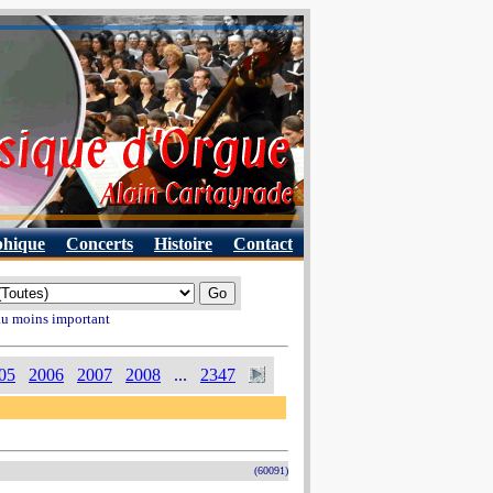
phique
Concerts
Histoire
Contact
 au moins important
05
2006
2007
2008
...
2347
(60091)