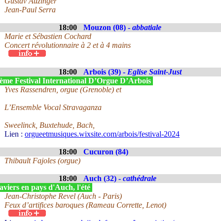
Gustav Auzinger
Jean-Paul Serra
18:00
Mouzon (08) -
abbatiale
Marie et Sébastien Cochard
Concert révolutionnaire à 2 et à 4 mains
18:00
Arbois (39) -
Eglise Saint-Just
ème Festival International D’Orgue D’Arbois
Yves Rassendren, orgue (Grenoble) et
L’Ensemble Vocal Stravaganza
Sweelinck, Buxtehude, Bach,
Lien :
orgueetmusiques.wixsite.com/arbois/festival-2024
18:00
Cucuron (84)
Thibault Fajoles (orgue)
18:00
Auch (32) -
cathédrale
viers en pays d'Auch, l'été
Jean-Christophe Revel (Auch - Paris)
Feux d’artifices baroques (Rameau Corrette, Lenot)