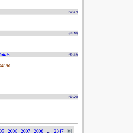
(60117)
(60118)
alais
(60119)
usanne
(60120)
05
2006
2007
2008
...
2347