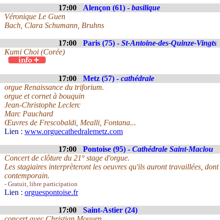
17:00
Alençon (61) -
basilique
Véronique Le Guen
Bach, Clara Schumann, Bruhns
17:00
Paris (75) -
St-Antoine-des-Quinze-Vingts
Kumi Choi (Corée)
17:00
Metz (57) -
cathédrale
orgue Renaissance du triforium.
orgue et cornet à bouquin
Jean-Christophe Leclerc
Marc Pauchard
Œuvres de Frescobaldi, Mealli, Fontana...
Lien :
www.orguecathedralemetz.com
17:00
Pontoise (95) -
Cathédrale Saint-Maclou
Concert de clôture du 21° stage d'orgue.
Les stagiaires interprèteront les oeuvres qu'ils auront travaillées, do
contemporain.
- Gratuit, libre participation
Lien :
orguespontoise.fr
17:00
Saint-Astier (24)
concert avec Christian Mouyen