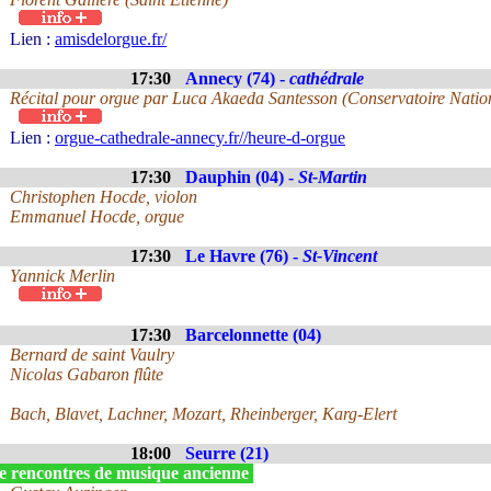
Lien :
amisdelorgue.fr/
17:30
Annecy (74) -
cathédrale
Récital pour orgue par Luca Akaeda Santesson (Conservatoire Natio
Lien :
orgue-cathedrale-annecy.fr//heure-d-orgue
17:30
Dauphin (04) -
St-Martin
Christophen Hocde, violon
Emmanuel Hocde, orgue
17:30
Le Havre (76) -
St-Vincent
Yannick Merlin
17:30
Barcelonnette (04)
Bernard de saint Vaulry
Nicolas Gabaron flûte
Bach, Blavet, Lachner, Mozart, Rheinberger, Karg-Elert
18:00
Seurre (21)
e rencontres de musique ancienne