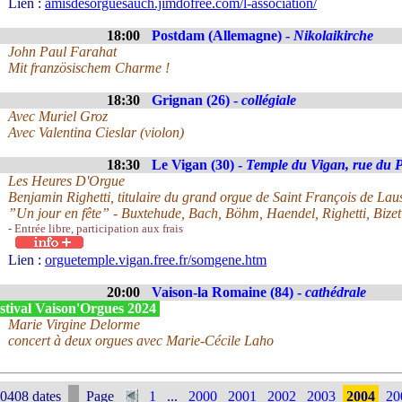
Lien :
amisdesorguesauch.jimdofree.com/l-association/
18:00
Postdam (Allemagne) -
Nikolaikirche
John Paul Farahat
Mit französischem Charme !
18:30
Grignan (26) -
collégiale
Avec Muriel Groz
Avec Valentina Cieslar (violon)
18:30
Le Vigan (30) -
Temple du Vigan, rue du P
Les Heures D'Orgue
Benjamin Righetti, titulaire du grand orgue de Saint François de La
”Un jour en fête” - Buxtehude, Bach, Böhm, Haendel, Righetti, Bizet
- Entrée libre, participation aux frais
Lien :
orguetemple.vigan.free.fr/somgene.htm
20:00
Vaison-la Romaine (84) -
cathédrale
stival Vaison'Orgues 2024
Marie Virgine Delorme
concert à deux orgues avec Marie-Cécile Laho
0408 dates
Page
1
...
2000
2001
2002
2003
2004
20