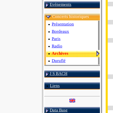
Evénements
Concerts historiques
Présentation
Bordeaux
Paris
Radio
Archives
Duruflé
J S BACH
Liens
Data Base