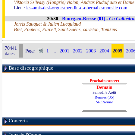
Viktoria Szilvasy (Hongrie) violon, Andras Rudolf alto et Dani
Lien :
les-amis-de-l-orgue-merklin-d-obernai.e-monsite.com
20:30
Bourg-en-Bresse (01) -
Co Cathédra
Jorris Sauquet & Julien Lucquiaud
Bret, Poulenc, Purcell, Saint-Saëns, carleton, Tomkins
70441
Page
1
...
2001
2002
2003
2004
2005
200
dates
Base discographique
- Prochain concert -
Demain
Samedi 8 Août
Rennes (35)
St-Etienne
Concerts
Jour de l'Orgue