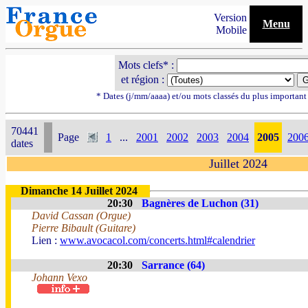
Version
Menu
Mobile
Mots clefs* :
et région :
* Dates (j/mm/aaaa) et/ou mots classés du plus importan
70441
Page
1
...
2001
2002
2003
2004
2005
200
dates
Juillet 2024
Dimanche 14 Juillet 2024
20:30
Bagnères de Luchon (31)
David Cassan (Orgue)
Pierre Bibault (Guitare)
Lien :
www.avocacol.com/concerts.html#calendrier
20:30
Sarrance (64)
Johann Vexo