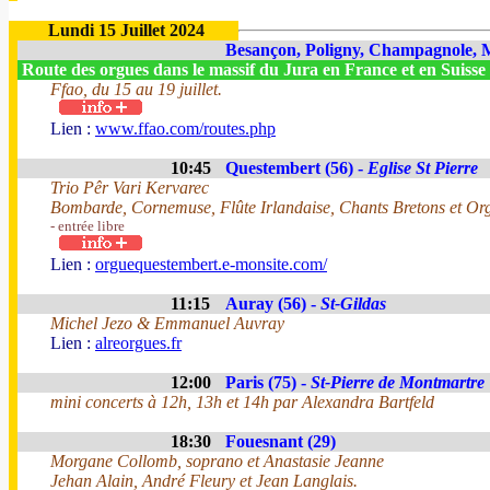
Lundi 15 Juillet 2024
Besançon, Poligny, Champagnole, M
Route des orgues dans le massif du Jura en France et en Suisse
Ffao, du 15 au 19 juillet.
Lien :
www.ffao.com/routes.php
10:45
Questembert (56) -
Eglise St Pierre
Trio Pêr Vari Kervarec
Bombarde, Cornemuse, Flûte Irlandaise, Chants Bretons et Or
- entrée libre
Lien :
orguequestembert.e-monsite.com/
11:15
Auray (56) -
St-Gildas
Michel Jezo & Emmanuel Auvray
Lien :
alreorgues.fr
12:00
Paris (75) -
St-Pierre de Montmartre
mini concerts à 12h, 13h et 14h par Alexandra Bartfeld
18:30
Fouesnant (29)
Morgane Collomb, soprano et Anastasie Jeanne
Jehan Alain, André Fleury et Jean Langlais.