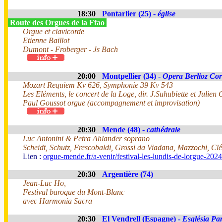
18:30
Pontarlier (25) -
église
Route des Orgues de la Ffao
Orgue et clavicorde
Etienne Baillot
Dumont - Froberger - Js Bach
20:00
Montpellier (34) -
Opera Berlioz Co
Mozart Requiem Kv 626, Symphonie 39 Kv 543
Les Eléments, le concert de la Loge, dir. J.Suhubiette et Julien
Paul Goussot orgue (accompagnement et improvisation)
20:30
Mende (48) -
cathédrale
Luc Antonini & Petra Ahlander soprano
Scheidt, Schutz, Frescobaldi, Grossi da Viadana, Mazzochi, C
Lien :
orgue-mende.fr/a-venir/festival-les-lundis-de-lorgue-2024
20:30
Argentière (74)
Jean-Luc Ho,
Festival baroque du Mont-Blanc
avec Harmonia Sacra
20:30
El Vendrell (Espagne) -
Església Par