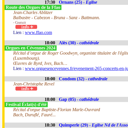
17:30
Ornans (25) -
Eglise
Route des Orgues de la Ffao
Jean-Charles Ablitzer
Balbastre - Cabezon - Bruna - Sanz - Battmann.
- Gratuit
Lien :
www.ffao.com
18:00
Alès (30) -
cathédrale
Orgues en Cévennes 2024
Récital d’orgue de Roger Goodwyn, organiste titulaire de l'églis
(Luxembourg).
Œuvres de Byrd, Ives, Bach…
Lien :
www.orguesencevennes.fr/evenement-265-concerts-en-jui
18:00
Condom (32) -
cathedrale
Jean-Christophe Revel
18:00
Gap (05) -
cathédrale
Festival Éclat(s) d'été
Récital d'orgue Baptiste-Florian Marle-Ouvrard
Bach, Duruflé, Fauré...
18:30
Quimperle (29) -
Eglise Nd de l'Ass