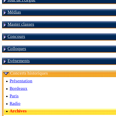
Médias
Master classes
Concours
Colloques
Evénements
Concerts historiques
Présentation
Bordeaux
Paris
Radio
Archives