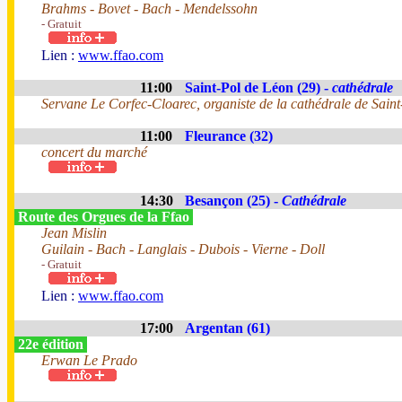
Brahms - Bovet - Bach - Mendelssohn
- Gratuit
Lien :
www.ffao.com
11:00
Saint-Pol de Léon (29) -
cathédrale
Servane Le Corfec-Cloarec, organiste de la cathédrale de Saint
11:00
Fleurance (32)
concert du marché
14:30
Besançon (25) -
Cathédrale
Route des Orgues de la Ffao
Jean Mislin
Guilain - Bach - Langlais - Dubois - Vierne - Doll
- Gratuit
Lien :
www.ffao.com
17:00
Argentan (61)
22e édition
Erwan Le Prado