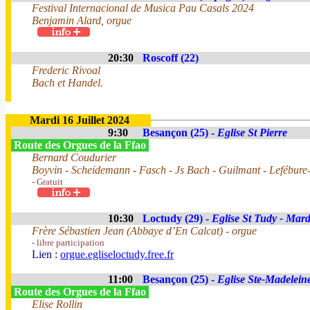
Festival Internacional de Musica Pau Casals 2024
Benjamin Alard, orgue
20:30
Roscoff (22)
Frederic Rivoal
Bach et Handel.
Mardi 16 Juillet 2024
9:30
Besançon (25) -
Eglise St Pierre
Route des Orgues de la Ffao
Bernard Coudurier
Boyvin - Scheidemann - Fasch - Js Bach - Guilmant - Lefébure
- Gratuit
10:30
Loctudy (29) -
Eglise St Tudy - Mard
Frère Sébastien Jean (Abbaye d’En Calcat) - orgue
- libre participation
Lien :
orgue.egliseloctudy.free.fr
11:00
Besançon (25) -
Eglise Ste-Madelein
Route des Orgues de la Ffao
Elise Rollin