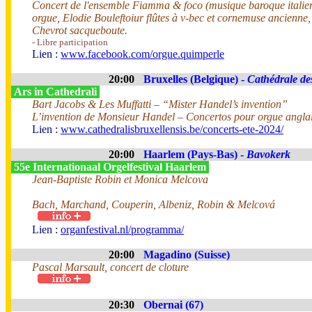
Concert de l'ensemble Fiamma & foco (musique baroque italier
orgue, Elodie Bouleftoiur flûtes à v-bec et cornemuse ancienn
Chevrot sacqueboute.
- Libre participation
Lien :
www.facebook.com/orgue.quimperle
20:00
Bruxelles (Belgique) -
Cathédrale de
Ars in Cathedrali
Bart Jacobs & Les Muffatti – “Mister Handel’s invention”
L’invention de Monsieur Handel – Concertos pour orgue anglais
Lien :
www.cathedralisbruxellensis.be/concerts-ete-2024/
20:00
Haarlem (Pays-Bas) -
Bavokerk
55e Internationaal Orgelfestival Haarlem
Jean-Baptiste Robin et Monica Melcova
Bach, Marchand, Couperin, Albeniz, Robin & Melcová
Lien :
organfestival.nl/programma/
20:00
Magadino (Suisse)
Pascal Marsault, concert de cloture
20:30
Obernai (67)