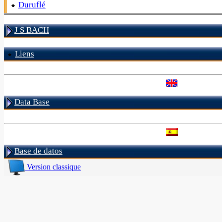
Duruflé
J S BACH
Liens
Data Base
Base de datos
Version classique