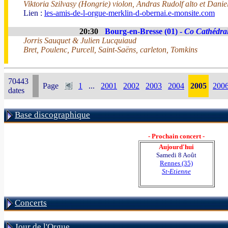
Viktoria Szilvasy (Hongrie) violon, Andras Rudolf alto et Dani
Lien :
les-amis-de-l-orgue-merklin-d-obernai.e-monsite.com
20:30
Bourg-en-Bresse (01) -
Co Cathédra
Jorris Sauquet & Julien Lucquiaud
Bret, Poulenc, Purcell, Saint-Saëns, carleton, Tomkins
70443
Page
1
...
2001
2002
2003
2004
2005
200
dates
Base discographique
- Prochain concert -
Aujourd'hui
Samedi 8 Août
Rennes (35)
St-Etienne
Concerts
Jour de l'Orgue