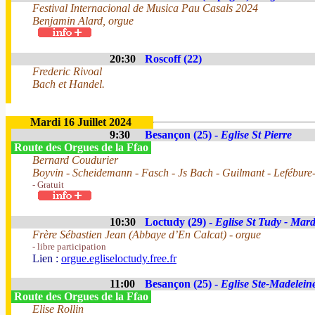
Festival Internacional de Musica Pau Casals 2024
Benjamin Alard, orgue
20:30
Roscoff (22)
Frederic Rivoal
Bach et Handel.
Mardi 16 Juillet 2024
9:30
Besançon (25) -
Eglise St Pierre
Route des Orgues de la Ffao
Bernard Coudurier
Boyvin - Scheidemann - Fasch - Js Bach - Guilmant - Lefébure
- Gratuit
10:30
Loctudy (29) -
Eglise St Tudy - Mard
Frère Sébastien Jean (Abbaye d’En Calcat) - orgue
- libre participation
Lien :
orgue.egliseloctudy.free.fr
11:00
Besançon (25) -
Eglise Ste-Madelein
Route des Orgues de la Ffao
Elise Rollin