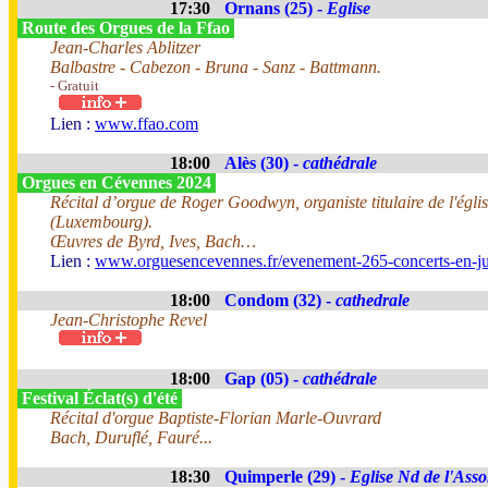
17:30
Ornans (25) -
Eglise
Route des Orgues de la Ffao
Jean-Charles Ablitzer
Balbastre - Cabezon - Bruna - Sanz - Battmann.
- Gratuit
Lien :
www.ffao.com
18:00
Alès (30) -
cathédrale
Orgues en Cévennes 2024
Récital d’orgue de Roger Goodwyn, organiste titulaire de l'églis
(Luxembourg).
Œuvres de Byrd, Ives, Bach…
Lien :
www.orguesencevennes.fr/evenement-265-concerts-en-jui
18:00
Condom (32) -
cathedrale
Jean-Christophe Revel
18:00
Gap (05) -
cathédrale
Festival Éclat(s) d'été
Récital d'orgue Baptiste-Florian Marle-Ouvrard
Bach, Duruflé, Fauré...
18:30
Quimperle (29) -
Eglise Nd de l'Ass