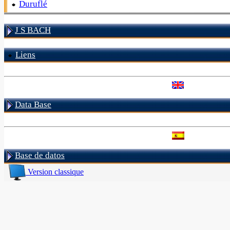
Duruflé
J S BACH
Liens
Data Base
Base de datos
Version classique