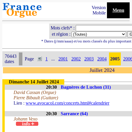
Version
Menu
Mobile
Mots clefs* :
et région :
* Dates (j/mm/aaaa) et/ou mots classés du plus importan
70443
Page
1
...
2001
2002
2003
2004
2005
200
dates
Juillet 2024
Dimanche 14 Juillet 2024
20:30
Bagnères de Luchon (31)
David Cassan (Orgue)
Pierre Bibault (Guitare)
Lien :
www.avocacol.com/concerts.html#calendrier
20:30
Sarrance (64)
Johann Vexo