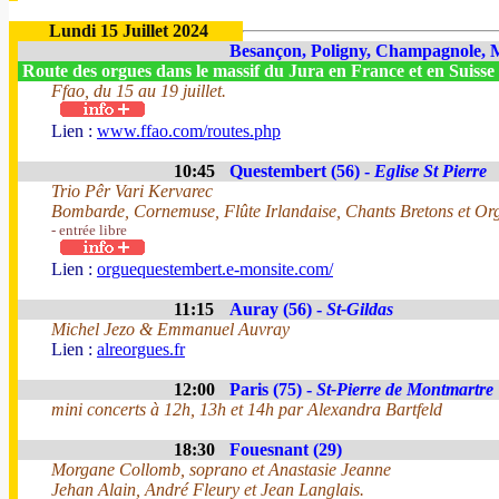
Lundi 15 Juillet 2024
Besançon, Poligny, Champagnole, M
Route des orgues dans le massif du Jura en France et en Suisse
Ffao, du 15 au 19 juillet.
Lien :
www.ffao.com/routes.php
10:45
Questembert (56) -
Eglise St Pierre
Trio Pêr Vari Kervarec
Bombarde, Cornemuse, Flûte Irlandaise, Chants Bretons et Or
- entrée libre
Lien :
orguequestembert.e-monsite.com/
11:15
Auray (56) -
St-Gildas
Michel Jezo & Emmanuel Auvray
Lien :
alreorgues.fr
12:00
Paris (75) -
St-Pierre de Montmartre
mini concerts à 12h, 13h et 14h par Alexandra Bartfeld
18:30
Fouesnant (29)
Morgane Collomb, soprano et Anastasie Jeanne
Jehan Alain, André Fleury et Jean Langlais.