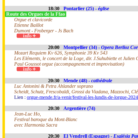
18:30
Pontarlier (25) -
église
Route des Orgues de la Ffao
Orgue et clavicorde
Etienne Baillot
Dumont - Froberger - Js Bach
20:00
Montpellier (34) -
Opera Berlioz Co
Mozart Requiem Kv 626, Symphonie 39 Kv 543
Les Eléments, le concert de la Loge, dir. J.Suhubiette et Julien
Paul Goussot orgue (accompagnement et improvisation)
20:30
Mende (48) -
cathédrale
Luc Antonini & Petra Ahlander soprano
Scheidt, Schutz, Frescobaldi, Grossi da Viadana, Mazzochi, C
Lien :
orgue-mende.fr/a-venir/festival-les-lundis-de-lorgue-2024
20:30
Argentière (74)
Jean-Luc Ho,
Festival baroque du Mont-Blanc
avec Harmonia Sacra
20:30
El Vendrell (Espagne) -
Església Par