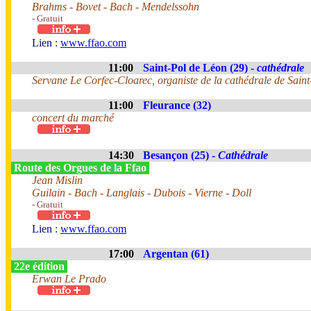
Brahms - Bovet - Bach - Mendelssohn
- Gratuit
Lien :
www.ffao.com
11:00
Saint-Pol de Léon (29) -
cathédrale
Servane Le Corfec-Cloarec, organiste de la cathédrale de Saint
11:00
Fleurance (32)
concert du marché
14:30
Besançon (25) -
Cathédrale
Route des Orgues de la Ffao
Jean Mislin
Guilain - Bach - Langlais - Dubois - Vierne - Doll
- Gratuit
Lien :
www.ffao.com
17:00
Argentan (61)
22e édition
Erwan Le Prado