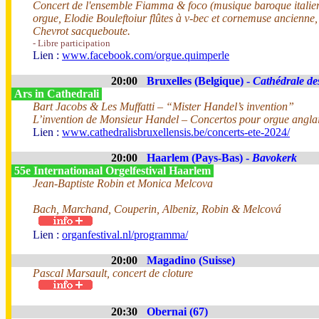
Concert de l'ensemble Fiamma & foco (musique baroque italier
orgue, Elodie Bouleftoiur flûtes à v-bec et cornemuse ancienn
Chevrot sacqueboute.
- Libre participation
Lien :
www.facebook.com/orgue.quimperle
20:00
Bruxelles (Belgique) -
Cathédrale de
Ars in Cathedrali
Bart Jacobs & Les Muffatti – “Mister Handel’s invention”
L’invention de Monsieur Handel – Concertos pour orgue anglais
Lien :
www.cathedralisbruxellensis.be/concerts-ete-2024/
20:00
Haarlem (Pays-Bas) -
Bavokerk
55e Internationaal Orgelfestival Haarlem
Jean-Baptiste Robin et Monica Melcova
Bach, Marchand, Couperin, Albeniz, Robin & Melcová
Lien :
organfestival.nl/programma/
20:00
Magadino (Suisse)
Pascal Marsault, concert de cloture
20:30
Obernai (67)