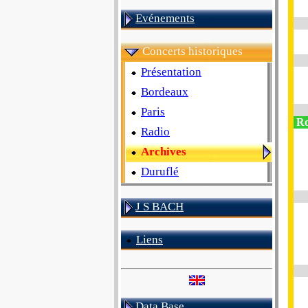
Evénements
Concerts historiques
Présentation
Bordeaux
Paris
Ro
Radio
Archives
Duruflé
J S BACH
Liens
Data Base