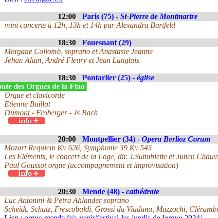
12:00
Paris (75) -
St-Pierre de Montmartre
mini concerts à 12h, 13h et 14h par Alexandra Bartfeld
18:30
Fouesnant (29)
Morgane Collomb, soprano et Anastasie Jeanne
Jehan Alain, André Fleury et Jean Langlais.
18:30
Pontarlier (25) -
église
ute des Orgues de la Ffao
Orgue et clavicorde
Etienne Baillot
Dumont - Froberger - Js Bach
20:00
Montpellier (34) -
Opera Berlioz Corum
Mozart Requiem Kv 626, Symphonie 39 Kv 543
Les Eléments, le concert de la Loge, dir. J.Suhubiette et Julien Chauv
Paul Goussot orgue (accompagnement et improvisation)
20:30
Mende (48) -
cathédrale
Luc Antonini & Petra Ahlander soprano
Scheidt, Schutz, Frescobaldi, Grossi da Viadana, Mazzochi, Cléram
Lien :
orgue-mende.fr/a-venir/festival-les-lundis-de-lorgue-2024/