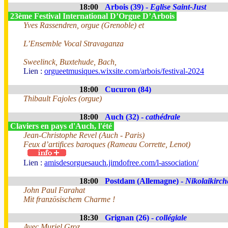
18:00
Arbois (39) -
Eglise Saint-Just
23ème Festival International D’Orgue D’Arbois
Yves Rassendren, orgue (Grenoble) et
L’Ensemble Vocal Stravaganza
Sweelinck, Buxtehude, Bach,
Lien :
orgueetmusiques.wixsite.com/arbois/festival-2024
18:00
Cucuron (84)
Thibault Fajoles (orgue)
18:00
Auch (32) -
cathédrale
Claviers en pays d'Auch, l'été
Jean-Christophe Revel (Auch - Paris)
Feux d’artifices baroques (Rameau Corrette, Lenot)
Lien :
amisdesorguesauch.jimdofree.com/l-association/
18:00
Postdam (Allemagne) -
Nikolaikirch
John Paul Farahat
Mit französischem Charme !
18:30
Grignan (26) -
collégiale
Avec Muriel Groz