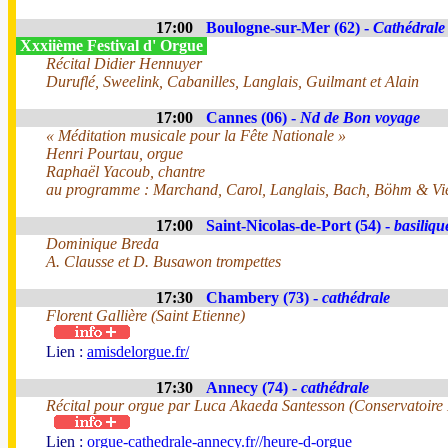
17:00
Boulogne-sur-Mer (62) -
Cathédrale
Xxxiième Festival d' Orgue
Récital Didier Hennuyer
Duruflé, Sweelink, Cabanilles, Langlais, Guilmant et Alain
17:00
Cannes (06) -
Nd de Bon voyage
« Méditation musicale pour la Fête Nationale »
Henri Pourtau, orgue
Raphaël Yacoub, chantre
au programme : Marchand, Carol, Langlais, Bach, Böhm & Vi
17:00
Saint-Nicolas-de-Port (54) -
basiliqu
Dominique Breda
A. Clausse et D. Busawon trompettes
17:30
Chambery (73) -
cathédrale
Florent Gallière (Saint Etienne)
Lien :
amisdelorgue.fr/
17:30
Annecy (74) -
cathédrale
Récital pour orgue par Luca Akaeda Santesson (Conservatoire
Lien :
orgue-cathedrale-annecy.fr//heure-d-orgue