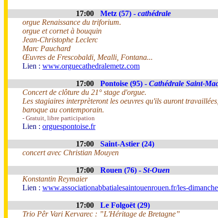
17:00
Metz (57) -
cathédrale
orgue Renaissance du triforium.
orgue et cornet à bouquin
Jean-Christophe Leclerc
Marc Pauchard
Œuvres de Frescobaldi, Mealli, Fontana...
Lien :
www.orguecathedralemetz.com
17:00
Pontoise (95) -
Cathédrale Saint-Ma
Concert de clôture du 21° stage d'orgue.
Les stagiaires interprèteront les oeuvres qu'ils auront travaillée
baroque au contemporain.
- Gratuit, libre participation
Lien :
orguespontoise.fr
17:00
Saint-Astier (24)
concert avec Christian Mouyen
17:00
Rouen (76) -
St-Ouen
Konstantin Reymaier
Lien :
www.associationabbatialesaintouenrouen.fr/les-dimanches
17:00
Le Folgoët (29)
Trio Pêr Vari Kervarec : ”L'Héritage de Bretagne”