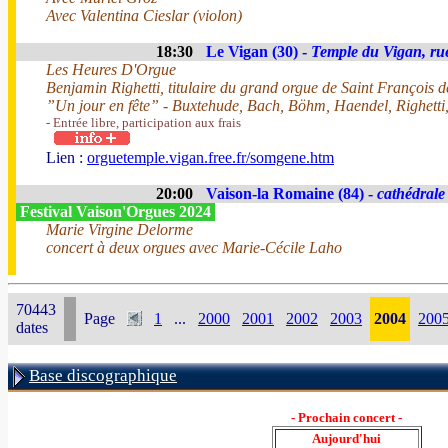
Avec Valentina Cieslar (violon)
18:30
Le Vigan (30) -
Temple du Vigan, ru
Les Heures D'Orgue
Benjamin Righetti, titulaire du grand orgue de Saint François 
”Un jour en fête” - Buxtehude, Bach, Böhm, Haendel, Righetti,
- Entrée libre, participation aux frais
Lien :
orguetemple.vigan.free.fr/somgene.htm
20:00
Vaison-la Romaine (84) -
cathédrale
Festival Vaison'Orgues 2024
Marie Virgine Delorme
concert à deux orgues avec Marie-Cécile Laho
70443
Page
1
...
2000
2001
2002
2003
2004
200
dates
Base discographique
- Prochain concert -
Aujourd'hui