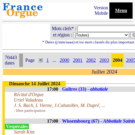
Version
Menu
Mobile
Mots clefs* :
et région :
* Dates (j/mm/aaaa) et/ou mots classés du plus importan
70443
Page
1
...
2000
2001
2002
2003
2004
200
dates
Juillet 2024
Dimanche 14 Juillet 2024
17:00
Guîtres (33) -
abbatiale
Récital d'Orgue
Uriel Valadeau
J. S. Bach, L Vierne, J.Cabanilles, M. Dupré, ...
- libre participation
17:00
Wissembourg (67) -
Abbatiale Saints
Vespérales
Sarah Kim