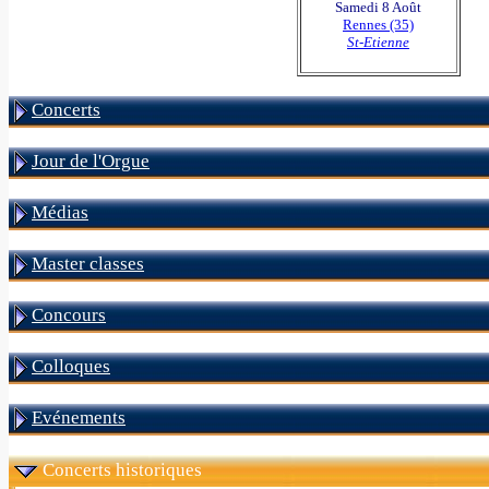
Samedi 8 Août
Rennes (35)
St-Etienne
Concerts
Jour de l'Orgue
Médias
Master classes
Concours
Colloques
Evénements
Concerts historiques