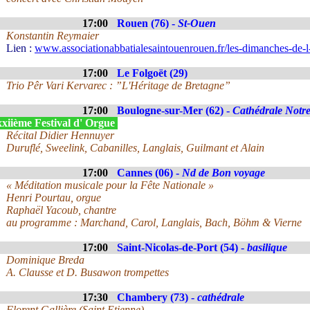
17:00
Rouen (76) -
St-Ouen
Konstantin Reymaier
Lien :
www.associationabbatialesaintouenrouen.fr/les-dimanches-de-l
17:00
Le Folgoët (29)
Trio Pêr Vari Kervarec : ”L'Héritage de Bretagne”
17:00
Boulogne-sur-Mer (62) -
Cathédrale Not
xiième Festival d' Orgue
Récital Didier Hennuyer
Duruflé, Sweelink, Cabanilles, Langlais, Guilmant et Alain
17:00
Cannes (06) -
Nd de Bon voyage
« Méditation musicale pour la Fête Nationale »
Henri Pourtau, orgue
Raphaël Yacoub, chantre
au programme : Marchand, Carol, Langlais, Bach, Böhm & Vierne
17:00
Saint-Nicolas-de-Port (54) -
basilique
Dominique Breda
A. Clausse et D. Busawon trompettes
17:30
Chambery (73) -
cathédrale
Florent Gallière (Saint Etienne)