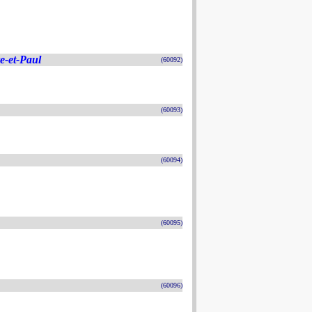
re-et-Paul
(60092)
(60093)
(60094)
(60095)
(60096)