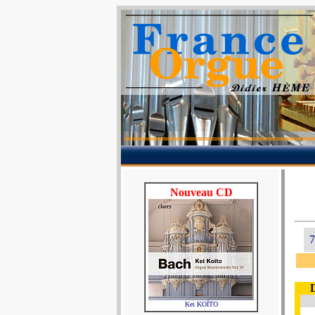
Nouveau CD
7
Kei KOÏTO