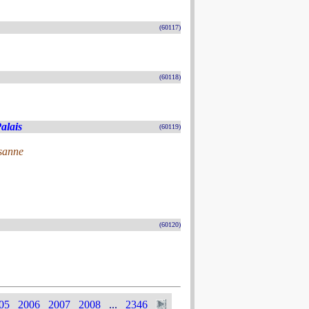
(60117)
(60118)
alais
(60119)
usanne
(60120)
05
2006
2007
2008
...
2346