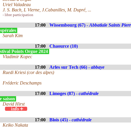
Uriel Valadeau
J. S. Bach, L Vierne, J.Cabanilles, M. Dupré, ...
- libre participation
17:00
Wissembourg (67) -
Abbatiale Saints Pier
spérales
Sarah Kim
17:00
Chaource (10)
stival Points Orgue 2024
Vladimir Kopec
17:00
Arles sur Tech (66) -
abbaye
Ruedi Kriesi (cor des alpes)
Fréderic Deschamps
17:00
Limoges (87) -
cathédrale
e saison
David Hirst
17:00
Blois (45) -
cathédrale
Keiko Nakata