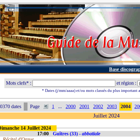
Base discogra
Mots clefs* :
et région :
* Dates (j/mm/aaaa) et/ou mots classés du plus important
0370 dates
Page
1
...
2000
2001
2002
2003
2004
20
Juillet 2024
Dimanche 14 Juillet 2024
17:00
Guîtres (33) -
abbatiale
Récital d'Orgue