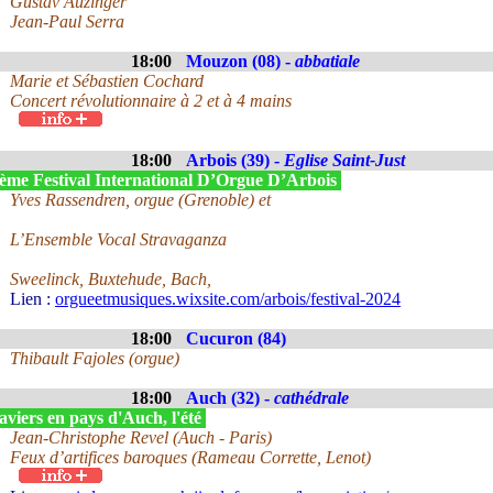
Gustav Auzinger
Jean-Paul Serra
18:00
Mouzon (08) -
abbatiale
Marie et Sébastien Cochard
Concert révolutionnaire à 2 et à 4 mains
18:00
Arbois (39) -
Eglise Saint-Just
ème Festival International D’Orgue D’Arbois
Yves Rassendren, orgue (Grenoble) et
L’Ensemble Vocal Stravaganza
Sweelinck, Buxtehude, Bach,
Lien :
orgueetmusiques.wixsite.com/arbois/festival-2024
18:00
Cucuron (84)
Thibault Fajoles (orgue)
18:00
Auch (32) -
cathédrale
viers en pays d'Auch, l'été
Jean-Christophe Revel (Auch - Paris)
Feux d’artifices baroques (Rameau Corrette, Lenot)