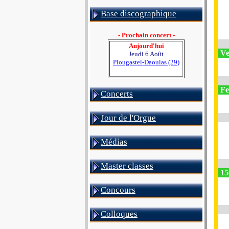
Base discographique
- Prochain concert -
Aujourd'hui
Ve
Jeudi 6 Août
Plougastel-Daoulas (29)
Fe
Concerts
Jour de l'Orgue
Médias
Master classes
15
Concours
Colloques