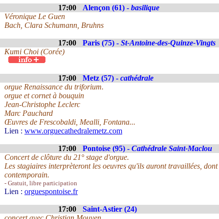
17:00
Alençon (61) -
basilique
Véronique Le Guen
Bach, Clara Schumann, Bruhns
17:00
Paris (75) -
St-Antoine-des-Quinze-Vingts
Kumi Choi (Corée)
17:00
Metz (57) -
cathédrale
orgue Renaissance du triforium.
orgue et cornet à bouquin
Jean-Christophe Leclerc
Marc Pauchard
Œuvres de Frescobaldi, Mealli, Fontana...
Lien :
www.orguecathedralemetz.com
17:00
Pontoise (95) -
Cathédrale Saint-Maclou
Concert de clôture du 21° stage d'orgue.
Les stagiaires interprèteront les oeuvres qu'ils auront travaillées, do
contemporain.
- Gratuit, libre participation
Lien :
orguespontoise.fr
17:00
Saint-Astier (24)
concert avec Christian Mouyen