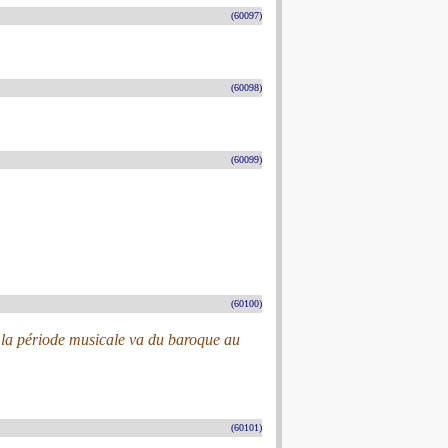
(60097)
(60098)
(60099)
(60100)
nt la période musicale va du baroque au
(60101)