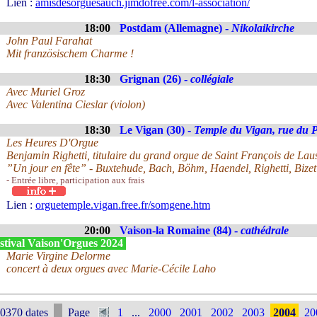
Lien :
amisdesorguesauch.jimdofree.com/l-association/
18:00
Postdam (Allemagne) -
Nikolaikirche
John Paul Farahat
Mit französischem Charme !
18:30
Grignan (26) -
collégiale
Avec Muriel Groz
Avec Valentina Cieslar (violon)
18:30
Le Vigan (30) -
Temple du Vigan, rue du P
Les Heures D'Orgue
Benjamin Righetti, titulaire du grand orgue de Saint François de La
”Un jour en fête” - Buxtehude, Bach, Böhm, Haendel, Righetti, Bizet
- Entrée libre, participation aux frais
Lien :
orguetemple.vigan.free.fr/somgene.htm
20:00
Vaison-la Romaine (84) -
cathédrale
stival Vaison'Orgues 2024
Marie Virgine Delorme
concert à deux orgues avec Marie-Cécile Laho
0370 dates
Page
1
...
2000
2001
2002
2003
2004
20