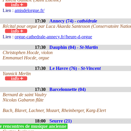
Lien :
amisdelorgue.fr/
17:30
Annecy (74) -
cathédrale
Récital pour orgue par Luca Akaeda Santesson (Conservatoire Natio
Lien :
orgue-cathedrale-annecy.fr//heure-d-orgue
17:30
Dauphin (04) -
St-Martin
Christophen Hocde, violon
Emmanuel Hocde, orgue
17:30
Le Havre (76) -
St-Vincent
Yannick Merlin
17:30
Barcelonnette (04)
Bernard de saint Vaulry
Nicolas Gabaron flûte
Bach, Blavet, Lachner, Mozart, Rheinberger, Karg-Elert
18:00
Seurre (21)
e rencontres de musique ancienne