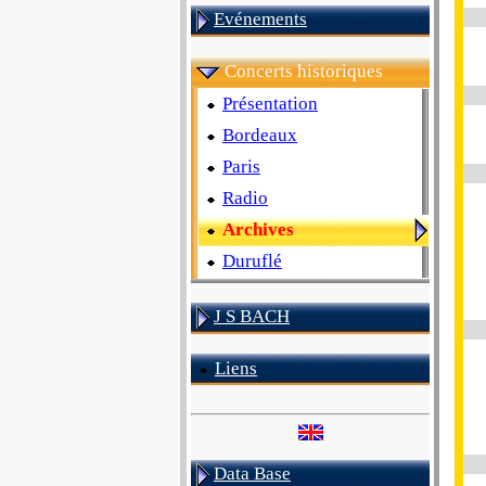
Evénements
Concerts historiques
Présentation
Bordeaux
Paris
Radio
Archives
Duruflé
J S BACH
Liens
Data Base