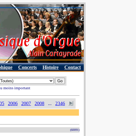
phique
Concerts
Histoire
Contact
 au moins important
05
2006
2007
2008
...
2346
(60091)