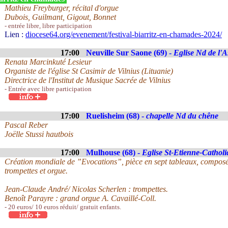
Mathieu Freyburger, récital d'orgue
Dubois, Guilmant, Gigout, Bonnet
- entrée libre, libre participation
Lien :
diocese64.org/evenement/festival-biarritz-en-chamades-2024/
17:00
Neuville Sur Saone (69) -
Eglise Nd de l'
Renata Marcinkuté Lesieur
Organiste de l'église St Casimir de Vilnius (Lituanie)
Directrice de l'Institut de Musique Sacrée de Vilnius
- Entrée avec libre participation
17:00
Ruelisheim (68) -
chapelle Nd du chêne
Pascal Reber
Joëlle Stussi hautbois
17:00
Mulhouse (68) -
Eglise St-Etienne-Cathol
Création mondiale de ”Evocations”, pièce en sept tableaux, compos
trompettes et orgue.
Jean-Claude André/ Nicolas Scherlen : trompettes.
Benoît Parayre : grand orgue A. Cavaillé-Coll.
- 20 euros/ 10 euros réduit/ gratuit enfants.