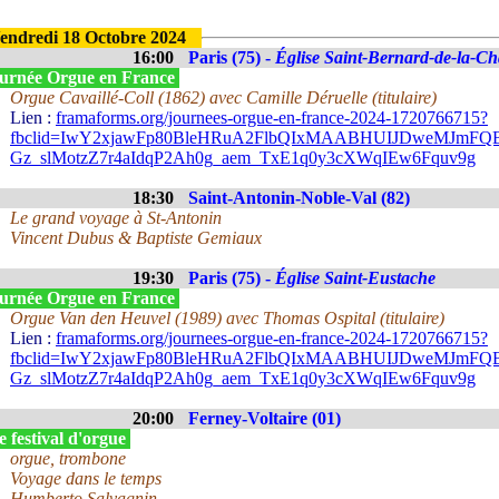
endredi 18 Octobre 2024
16:00
Paris (75) -
Église Saint-Bernard-de-la-Ch
urnée Orgue en France
Orgue Cavaillé-Coll (1862) avec Camille Déruelle (titulaire)
Lien :
framaforms.org/journees-orgue-en-france-2024-1720766715?
fbclid=IwY2xjawFp80BleHRuA2FlbQIxMAABHUIJDweMJmFQ
Gz_slMotzZ7r4aIdqP2Ah0g_aem_TxE1q0y3cXWqIEw6Fquv9g
18:30
Saint-Antonin-Noble-Val (82)
Le grand voyage à St-Antonin
Vincent Dubus & Baptiste Gemiaux
19:30
Paris (75) -
Église Saint-Eustache
urnée Orgue en France
Orgue Van den Heuvel (1989) avec Thomas Ospital (titulaire)
Lien :
framaforms.org/journees-orgue-en-france-2024-1720766715?
fbclid=IwY2xjawFp80BleHRuA2FlbQIxMAABHUIJDweMJmFQ
Gz_slMotzZ7r4aIdqP2Ah0g_aem_TxE1q0y3cXWqIEw6Fquv9g
20:00
Ferney-Voltaire (01)
 festival d'orgue
orgue, trombone
Voyage dans le temps
Humberto Salvagnin