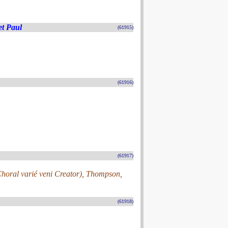
et Paul
(61915)
(61916)
(61917)
Choral varié veni Creator), Thompson,
(61918)