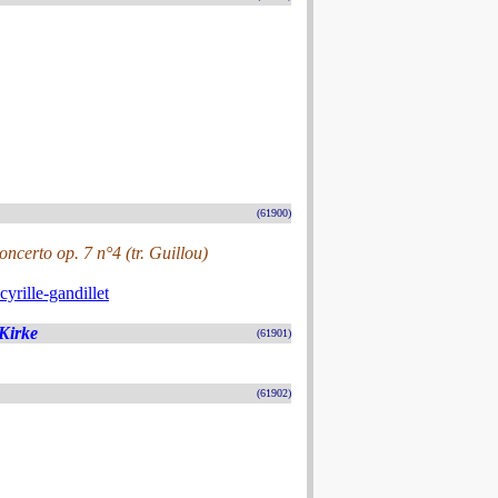
(61900)
certo op. 7 n°4 (tr. Guillou)
rille-gandillet
Kirke
(61901)
(61902)