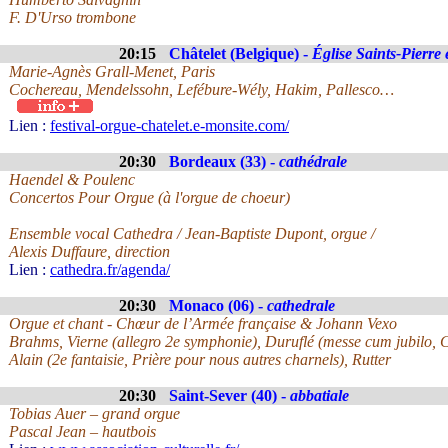
F. D'Urso trombone
20:15
Châtelet (Belgique) -
Église Saints-Pierre 
Marie-Agnès Grall-Menet, Paris
Cochereau, Mendelssohn, Lefébure-Wély, Hakim, Pallesco…
Lien :
festival-orgue-chatelet.e-monsite.com/
20:30
Bordeaux (33) -
cathédrale
Haendel & Poulenc
Concertos Pour Orgue (à l'orgue de choeur)
Ensemble vocal Cathedra / Jean-Baptiste Dupont, orgue /
Alexis Duffaure, direction
Lien :
cathedra.fr/agenda/
20:30
Monaco (06) -
cathedrale
Orgue et chant - Chœur de l’Armée française & Johann Vexo
Brahms, Vierne (allegro 2e symphonie), Duruflé (messe cum jubilo, 
Alain (2e fantaisie, Prière pour nous autres charnels), Rutter
20:30
Saint-Sever (40) -
abbatiale
Tobias Auer – grand orgue
Pascal Jean – hautbois