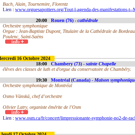
Bach, Alain, Tournemire, Florentz
Lien :
www.orguesapoitiers.org/Tout-l-agenda-des-manifestations-t--
20:00
Rouen (76) -
cathédrale
Orchestre symphonique
Orgue : Jean-Baptiste Dupont, Titulaire de la Cathédrale de Bordeau
Poulenc, Saint-Saëns
ercredi 16 Octobre 2024
18:00
Chambery (73) -
sainte Chapelle
élèves des classes de luth et d'orgue du conservatoire de Chambéry.
19:30
Montréal (Canada) -
Maison symphoniqu
Orchestre symphonique de Montréal
Osmo Vänskä, chef d’orchestre
Olivier Latry, organiste émérite de l’Osm
Lien :
www.osm.ca/fr/concert/limpressionante-symphonie-no2-de-ra
Jeudi 17 Octobre 2024