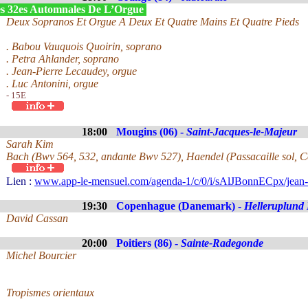
s 32es Automnales De L’Orgue
Deux Sopranos Et Orgue A Deux Et Quatre Mains Et Quatre Pieds
. Babou Vauquois Quoirin, soprano
. Petra Ahlander, soprano
. Jean-Pierre Lecaudey, orgue
. Luc Antonini, orgue
- 15E
18:00
Mougins (06) -
Saint-Jacques-le-Majeur
Sarah Kim
Bach (Bwv 564, 532, andante Bwv 527), Haendel (Passacaille sol, Con
Lien :
www.app-le-mensuel.com/agenda-1/c/0/i/sAlJBonnECpx/jean-cy
19:30
Copenhague (Danemark) -
Helleruplund 
David Cassan
20:00
Poitiers (86) -
Sainte-Radegonde
Michel Bourcier
Tropismes orientaux