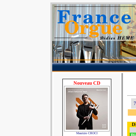
Nouveau CD
7
D
Maurizio CROCI
Bi