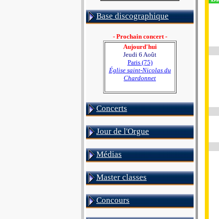
Base discographique
- Prochain concert -
Aujourd'hui
Jeudi 6 Août
Paris (75)
Église saint-Nicolas du
Chardonnet
Concerts
Jour de l'Orgue
Médias
Master classes
Concours