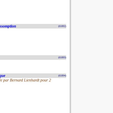
Assomption
(61892)
(61893)
ique
(61894)
ée par Bernard Lienhardt pour 2