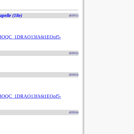
apelle (18e)
(61911)
BOQC_1DRAO13fA6t1EOof5-
(61912)
(61913)
BOQC_1DRAO13fA6t1EOof5-
(61914)