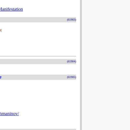
Manifestation
(61903)
x
(61904)
e
(61905)
chmaninov/