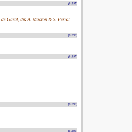
(61895)
de Garat, dir. A. Macron & S. Perrot
(61896)
(61897)
(61898)
(61899)