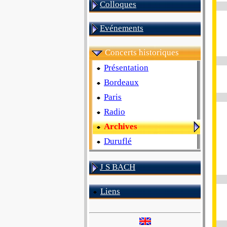
Colloques
Evénements
Concerts historiques
Présentation
Bordeaux
Paris
Radio
Archives
Duruflé
J S BACH
Liens