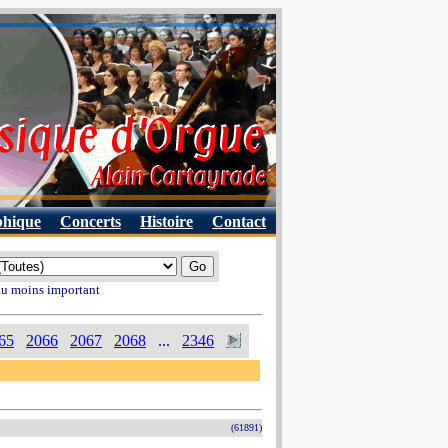
phique
Concerts
Histoire
Contact
 au moins important
65
2066
2067
2068
...
2346
(61891)