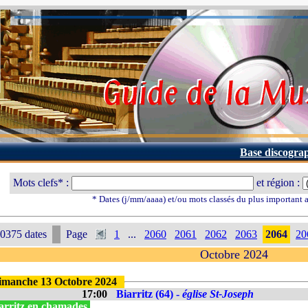
Base discogra
Mots clefs* :
et région :
* Dates (j/mm/aaaa) et/ou mots classés du plus important
0375 dates
Page
1
...
2060
2061
2062
2063
2064
20
Octobre 2024
imanche 13 Octobre 2024
17:00
Biarritz (64) -
église St-Joseph
arritz en chamades