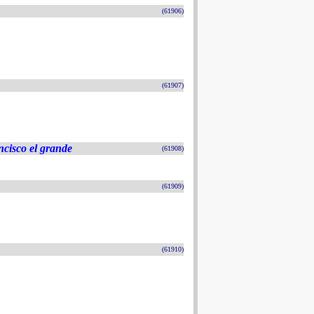
(61906)
(61907)
ncisco el grande
(61908)
(61909)
(61910)