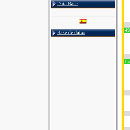
Data Base
49
Base de datos
La