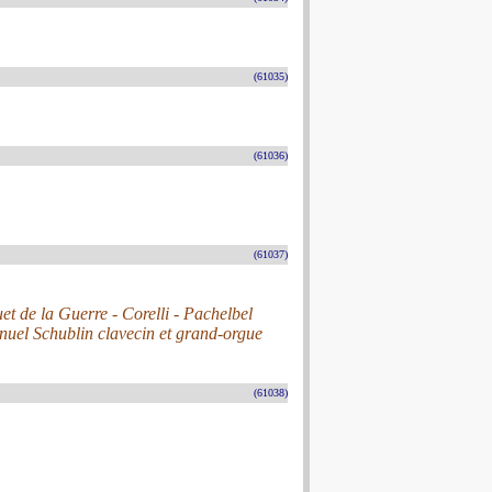
(61035)
(61036)
(61037)
et de la Guerre - Corelli - Pachelbel
anuel Schublin clavecin et grand-orgue
(61038)