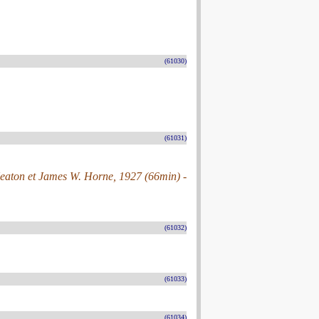
(61030)
(61031)
Keaton et James W. Horne, 1927 (66min) -
(61032)
(61033)
(61034)