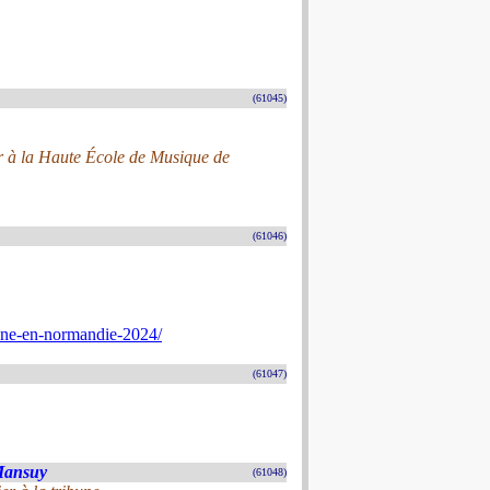
(61045)
eur à la Haute École de Musique de
(61046)
nne-en-normandie-2024/
(61047)
-Mansuy
(61048)