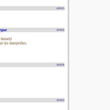
(61022)
rgue
(61023)
 basset)
r les interprètes.
(61024)
(61025)