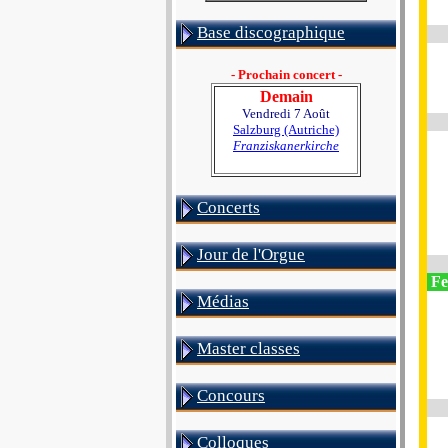
Base discographique
- Prochain concert -
Demain
Vendredi 7 Août
Salzburg (Autriche)
Franziskanerkirche
Concerts
Jour de l'Orgue
Fe
Médias
Master classes
Concours
Colloques