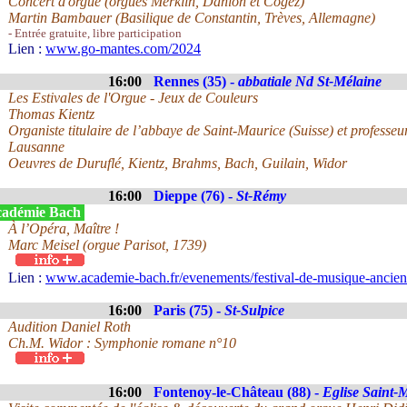
Concert d'orgue (orgues Merklin, Danion et Cogez)
Martin Bambauer (Basilique de Constantin, Trèves, Allemagne)
- Entrée gratuite, libre participation
Lien :
www.go-mantes.com/2024
16:00
Rennes (35) -
abbatiale Nd St-Mélaine
Les Estivales de l'Orgue - Jeux de Couleurs
Thomas Kientz
Organiste titulaire de l’abbaye de Saint-Maurice (Suisse) et profess
Lausanne
Oeuvres de Duruflé, Kientz, Brahms, Bach, Guilain, Widor
16:00
Dieppe (76) -
St-Rémy
adémie Bach
À l’Opéra, Maître !
Marc Meisel (orgue Parisot, 1739)
Lien :
www.academie-bach.fr/evenements/festival-de-musique-ancie
16:00
Paris (75) -
St-Sulpice
Audition Daniel Roth
Ch.M. Widor : Symphonie romane n°10
16:00
Fontenoy-le-Château (88) -
Eglise Saint