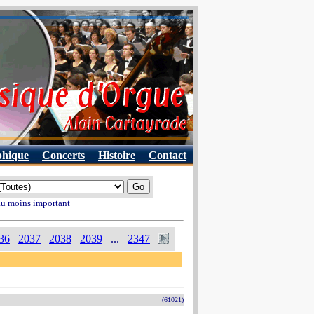
phique
Concerts
Histoire
Contact
 au moins important
36
2037
2038
2039
...
2347
(61021)