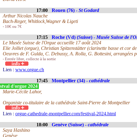
17:00
Rouen (76) -
St Godard
Arthur Nicolas Nauche
Bach-Reger, Whitlock,Wagner & Ligeti
- 10€ ou 7€
17:15
Roche (Vd) (Suisse) -
Musée Suisse de l'O
Le Musée Suisse de l'Orgue accueille 17 août 2024
Elie Jolliet (orgue), Christian Spitzenstätter (clarinette basse et cor de
Oeuvres de F. Gulda, C. Debussy, A. Rolla, G. Bottesini, arrangées pa
- Entrée libre, collecte à la sortie
Lien :
www.orgue.ch
17:45
Montpellier (34) -
cathédrale
stval d'orgue 2024
Marie-Cécile Lahor,
Organiste co-titulaire de la cathédrale Saint-Pierre de Montpellier
Lien :
orgue-cathedrale-montpellier.com/festival-2024.html
18:00
Genève (Suisse) -
cathédrale
Saya Hashino
Genève