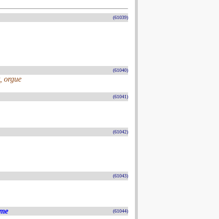
(61039)
(61040)
, orgue
(61041)
(61042)
(61043)
ame
(61044)