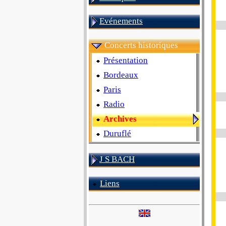
Evénements
Concerts historiques
Présentation
Bordeaux
Paris
Radio
Archives
Duruflé
J S BACH
Liens