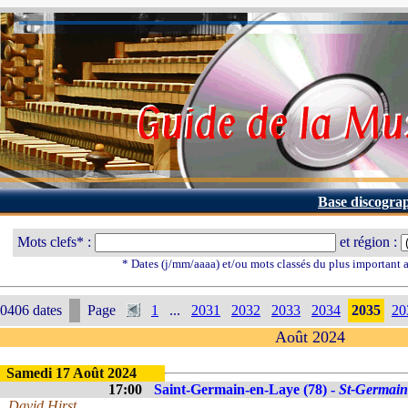
Base discogra
Mots clefs* :
et région :
* Dates (j/mm/aaaa) et/ou mots classés du plus important
0406 dates
Page
1
...
2031
2032
2033
2034
2035
20
Août 2024
Samedi 17 Août 2024
17:00
Saint-Germain-en-Laye (78) -
St-Germain
David Hirst