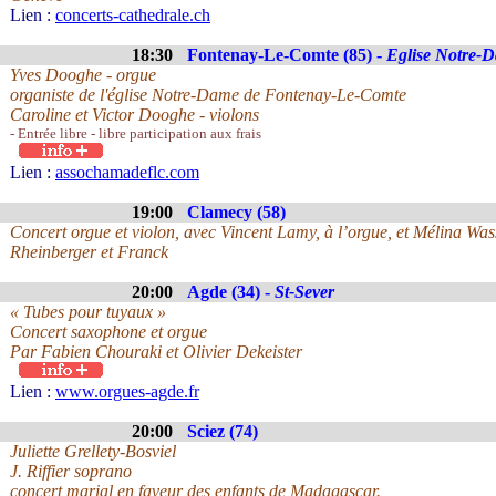
Lien :
concerts-cathedrale.ch
18:30
Fontenay-Le-Comte (85) -
Eglise Notre-
Yves Dooghe - orgue
organiste de l'église Notre-Dame de Fontenay-Le-Comte
Caroline et Victor Dooghe - violons
- Entrée libre - libre participation aux frais
Lien :
assochamadeflc.com
19:00
Clamecy (58)
Concert orgue et violon, avec Vincent Lamy, à l’orgue, et Mélina Was
Rheinberger et Franck
20:00
Agde (34) -
St-Sever
« Tubes pour tuyaux »
Concert saxophone et orgue
Par Fabien Chouraki et Olivier Dekeister
Lien :
www.orgues-agde.fr
20:00
Sciez (74)
Juliette Grellety-Bosviel
J. Riffier soprano
concert marial en faveur des enfants de Madagascar.