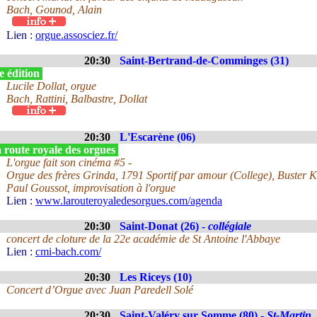
Bach, Gounod, Alain
Lien :
orgue.assosciez.fr/
20:30
Saint-Bertrand-de-Comminges (31)
e édition
Lucile Dollat, orgue
Bach, Rattini, Balbastre, Dollat
20:30
L'Escarène (06)
 route royale des orgues
L'orgue fait son cinéma #5 -
Orgue des frères Grinda, 1791 Sportif par amour (College), Buster 
Paul Goussot, improvisation à l'orgue
Lien :
www.larouteroyaledesorgues.com/agenda
20:30
Saint-Donat (26) -
collégiale
concert de cloture de la 22e académie de St Antoine l'Abbaye
Lien :
cmi-bach.com/
20:30
Les Riceys (10)
Concert d’Orgue avec Juan Paredell Solé
20:30
Saint-Valéry sur Somme (80) -
St-Martin