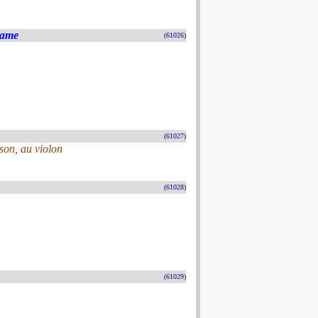
Dame
(61026)
(61027)
son, au violon
(61028)
(61029)