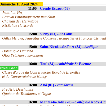
Dimanche 18 Août 2024
11:00
Condé Escaut (59)
Jean-Luc Ho,
Festival Embaroquement Immédiat
Château de l'Hermitage
Récital de clavicorde
15:00
Vichy (03) -
St-Louis
Gilles Mercier, Jean-Marie Cousinié , trompettes et François Clément
15:00
Saint-Nicolas-de-Port (54) -
basilique
Dominique Dantand
Olga Petukhova saxophone
16:00
Toul (54) -
cathédrale St-Etienne
stival Bach
Classe d'orgue du Conservatoire Royal de Bruxelles
et du Conservatoire de Nancy
16:00
Albi (81) -
cathédrale
Frédéric Deschamps
Quatuor de Trombones et Orgue
16:00
Mantes-la-Jolie (78) -
Collégiale Notre-D