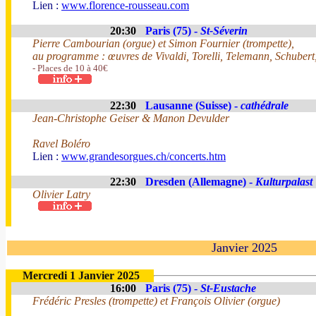
Lien :
www.florence-rousseau.com
20:30
Paris (75) -
St-Séverin
Pierre Cambourian (orgue) et Simon Fournier (trompette),
au programme : œuvres de Vivaldi, Torelli, Telemann, Schubert
- Places de 10 à 40€
22:30
Lausanne (Suisse) -
cathédrale
Jean-Christophe Geiser & Manon Devulder
Ravel Boléro
Lien :
www.grandesorgues.ch/concerts.htm
22:30
Dresden (Allemagne) -
Kulturpalast
Olivier Latry
Janvier 2025
Mercredi 1 Janvier 2025
16:00
Paris (75) -
St-Eustache
Frédéric Presles (trompette) et François Olivier (orgue)