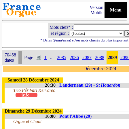
Version
Menu
Mobile
Mots clefs* :
et région :
* Dates (j/mm/aaaa) et/ou mots classés du plus importan
70458
Page
1
...
2085
2086
2087
2088
2089
209
dates
Décembre 2024
Samedi 28 Décembre 2024
20:30
Landerneau (29) -
St Houardon
Trio Pêr Vari Kervarec
Dimanche 29 Décembre 2024
16:00
Pont l’Abbé (29)
Orgue et Chant