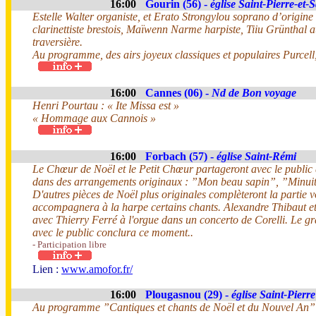
16:00
Gourin (56) -
église Saint-Pierre-et-
Estelle Walter organiste, et Erato Strongylou soprano d’origi
clarinettiste brestois, Maïwenn Narme harpiste, Tiiu Grünthal a
traversière.
Au programme, des airs joyeux classiques et populaires Purcel
16:00
Cannes (06) -
Nd de Bon voyage
Henri Pourtau : « Ite Missa est »
« Hommage aux Cannois »
16:00
Forbach (57) -
église Saint-Rémi
Le Chœur de Noël et le Petit Chœur partageront avec le public
dans des arrangements originaux : ”Mon beau sapin”, ”Minuit
D'autres pièces de Noël plus originales complèteront la partie
accompagnera à la harpe certains chants. Alexandre Thibaut et
avec Thierry Ferré à l'orgue dans un concerto de Corelli. Le g
avec le public conclura ce moment..
- Participation libre
Lien :
www.amofor.fr/
16:00
Plougasnou (29) -
église Saint-Pierre
Au programme ”Cantiques et chants de Noël et du Nouvel An” d