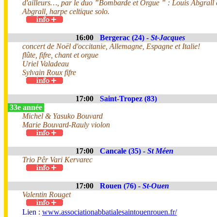
d'ailleurs…, par le duo ”Bombarde et Orgue ” : Louis Abgrall 
Abgrall, harpe celtique solo.
16:00
Bergerac (24) -
St-Jacques
concert de Noël d'occitanie, Allemagne, Espagne et Italie!
flûte, fifre, chant et orgue
Uriel Valadeau
Sylvain Roux fifre
17:00
Saint-Tropez (83)
33e année
Michel & Yasuko Bouvard
Marie Bouvard-Rauly violon
17:00
Cancale (35) -
St Méen
Trio Pêr Vari Kervarec
17:00
Rouen (76) -
St-Ouen
Valentin Rouget
Lien :
www.associationabbatialesaintouenrouen.fr/