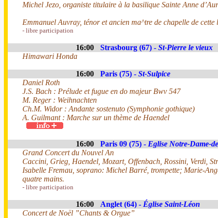
Michel Jezo, organiste titulaire à la basilique Sainte Anne d’Au
Emmanuel Auvray, ténor et ancien ma^tre de chapelle de cette 
- libre participation
16:00
Strasbourg (67) -
St-Pierre le vieux
Himawari Honda
16:00
Paris (75) -
St-Sulpice
Daniel Roth
J.S. Bach : Prélude et fugue en do majeur Bwv 547
M. Reger : Weihnachten
Ch.M. Widor : Andante sostenuto (Symphonie gothique)
A. Guilmant : Marche sur un thème de Haendel
16:00
Paris 09 (75) -
Eglise Notre-Dame-de
Grand Concert du Nouvel An
Caccini, Grieg, Haendel, Mozart, Offenbach, Rossini, Verdi, Straus
Isabelle Fremau, soprano: Michel Barré, trompette; Marie-Ange
quatre mains.
- libre participation
16:00
Anglet (64) -
Église Saint-Léon
Concert de Noël ”Chants & Orgue”