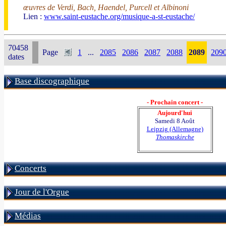
œuvres de Verdi, Bach, Haendel, Purcell et Albinoni
Lien :
www.saint-eustache.org/musique-a-st-eustache/
70458
Page
1
...
2085
2086
2087
2088
2089
209
dates
Base discographique
- Prochain concert -
Aujourd'hui
Samedi 8 Août
Leipzig (Allemagne)
Thomaskirche
Concerts
Jour de l'Orgue
Médias