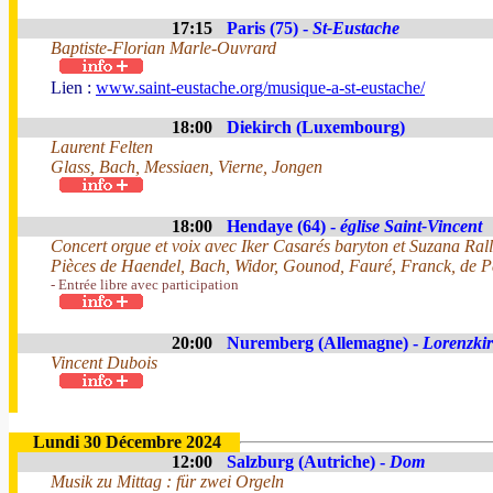
17:15
Paris (75) -
St-Eustache
Baptiste-Florian Marle-Ouvrard
Lien :
www.saint-eustache.org/musique-a-st-eustache/
18:00
Diekirch (Luxembourg)
Laurent Felten
Glass, Bach, Messiaen, Vierne, Jongen
18:00
Hendaye (64) -
église Saint-Vincent
Concert orgue et voix avec Iker Casarés baryton et Suzana Rall
Pièces de Haendel, Bach, Widor, Gounod, Fauré, Franck, de Pa
- Entrée libre avec participation
20:00
Nuremberg (Allemagne) -
Lorenzki
Vincent Dubois
Lundi 30 Décembre 2024
12:00
Salzburg (Autriche) -
Dom
Musik zu Mittag : für zwei Orgeln