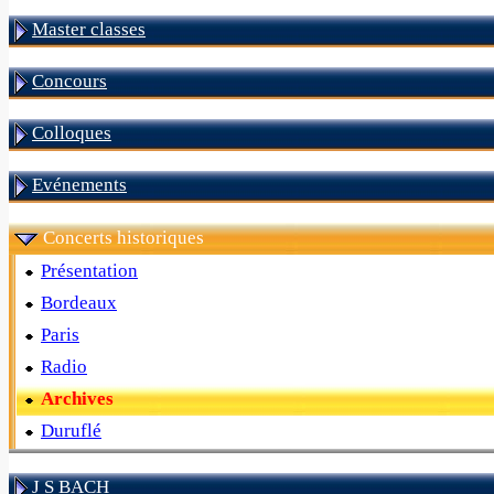
Master classes
Concours
Colloques
Evénements
Concerts historiques
Présentation
Bordeaux
Paris
Radio
Archives
Duruflé
J S BACH