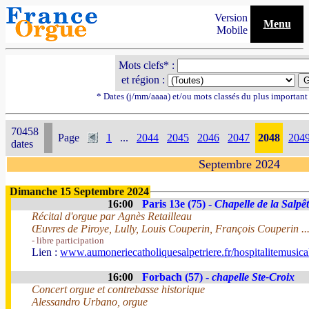
Version
Menu
Mobile
Mots clefs* :
et région :
* Dates (j/mm/aaaa) et/ou mots classés du plus importan
70458
Page
1
...
2044
2045
2046
2047
2048
204
dates
Septembre 2024
Dimanche 15 Septembre 2024
16:00
Paris 13e (75) -
Chapelle de la Salpêt
Récital d'orgue par Agnès Retailleau
Œuvres de Piroye, Lully, Louis Couperin, François Couperin ..
- libre participation
Lien :
www.aumoneriecatholiquesalpetriere.fr/hospitalitemusica
16:00
Forbach (57) -
chapelle Ste-Croix
Concert orgue et contrebasse historique
Alessandro Urbano, orgue