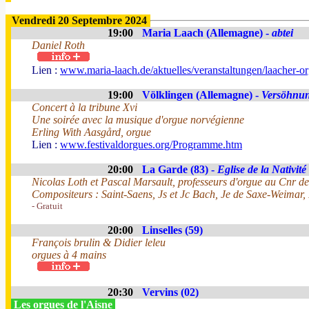
Vendredi 20 Septembre 2024
19:00
Maria Laach (Allemagne) -
abtei
Daniel Roth
Lien :
www.maria-laach.de/aktuelles/veranstaltungen/laacher-o
19:00
Völklingen (Allemagne) -
Versöhnun
Concert à la tribune Xvi
Une soirée avec la musique d'orgue norvégienne
Erling With Aasgård, orgue
Lien :
www.festivaldorgues.org/Programme.htm
20:00
La Garde (83) -
Eglise de la Nativité
Nicolas Loth et Pascal Marsault, professeurs d'orgue au Cnr 
Compositeurs : Saint-Saens, Js et Jc Bach, Je de Saxe-Weimar,
- Gratuit
20:00
Linselles (59)
François brulin & Didier leleu
orgues à 4 mains
20:30
Vervins (02)
Les orgues de l'Aisne