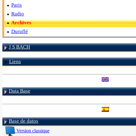
Paris
Radio
Archives
Duruflé
J S BACH
Liens
Data Base
Base de datos
Version classique