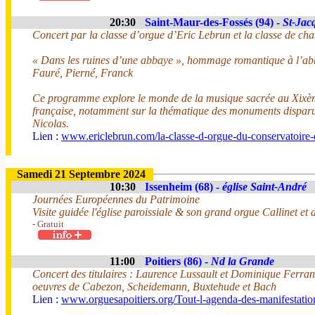
20:30
Saint-Maur-des-Fossés (94) -
St-Jac
Concert par la classe d’orgue d’Eric Lebrun et la classe de cha
« Dans les ruines d’une abbaye », hommage romantique à l’ab
Fauré, Pierné, Franck
Ce programme explore le monde de la musique sacrée au Xixème
française, notamment sur la thématique des monuments disparus
Nicolas.
Lien :
www.ericlebrun.com/la-classe-d-orgue-du-conservatoire-
Samedi 21 Septembre 2024
10:30
Issenheim (68) -
église Saint-André
Journées Européennes du Patrimoine
Visite guidée l'église paroissiale & son grand orgue Callinet et
- Gratuit
11:00
Poitiers (86) -
Nd la Grande
Concert des titulaires : Laurence Lussault et Dominique Ferran
oeuvres de Cabezon, Scheidemann, Buxtehude et Bach
Lien :
www.orguesapoitiers.org/Tout-l-agenda-des-manifestation