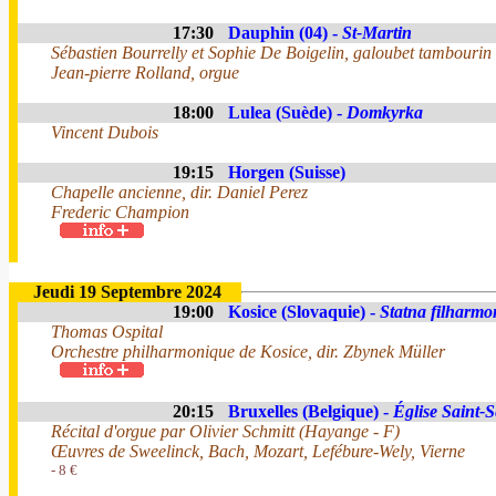
17:30
Dauphin (04) -
St-Martin
Sébastien Bourrelly et Sophie De Boigelin, galoubet tambourin
Jean-pierre Rolland, orgue
18:00
Lulea (Suède) -
Domkyrka
Vincent Dubois
19:15
Horgen (Suisse)
Chapelle ancienne, dir. Daniel Perez
Frederic Champion
Jeudi 19 Septembre 2024
19:00
Kosice (Slovaquie) -
Statna filharmo
Thomas Ospital
Orchestre philharmonique de Kosice, dir. Zbynek Müller
20:15
Bruxelles (Belgique) -
Église Saint-S
Récital d'orgue par Olivier Schmitt (Hayange - F)
Œuvres de Sweelinck, Bach, Mozart, Lefébure-Wely, Vierne
- 8 €