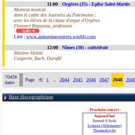
11:00
Orgères (35) -
Eglise Saint-Martin
Moment musical
dans le cadre des Journées du Patrimoine :
avec les élèves de la classe d'orgue d'Orgères
Florence Rousseau, professeur
Lien :
www.amisorgueorgeres.weebly.com
12:00
Nîmes (30) -
cathédrale
Maxime Heintz
Couperin, Bach, Duruflé
70458
Page
1
...
2044
2045
2046
2047
2048
204
dates
Base discographique
- Prochain concert -
Aujourd'hui
Samedi 8 Août
Leipzig (Allemagne)
Thomaskirche