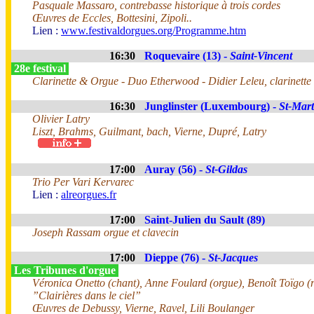
Pasquale Massaro, contrebasse historique à trois cordes
Œuvres de Eccles, Bottesini, Zipoli..
Lien :
www.festivaldorgues.org/Programme.htm
16:30
Roquevaire (13) -
Saint-Vincent
28e festival
Clarinette & Orgue - Duo Etherwood - Didier Leleu, clarinette 
16:30
Junglinster (Luxembourg) -
St-Mart
Olivier Latry
Liszt, Brahms, Guilmant, bach, Vierne, Dupré, Latry
17:00
Auray (56) -
St-Gildas
Trio Per Vari Kervarec
Lien :
alreorgues.fr
17:00
Saint-Julien du Sault (89)
Joseph Rassam orgue et clavecin
17:00
Dieppe (76) -
St-Jacques
Les Tribunes d'orgue
Véronica Onetto (chant), Anne Foulard (orgue), Benoît Toïgo (r
”Clairières dans le ciel”
Œuvres de Debussy, Vierne, Ravel, Lili Boulanger