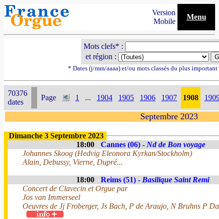
Version
Menu
Mobile
Mots clefs* :
et région :
* Dates (j/mm/aaaa) et/ou mots classés du plus importan
70376
Page
1
...
1904
1905
1906
1907
1908
190
dates
Septembre 2023
Dimanche 3 Septembre 2023
18:00
Cannes (06) -
Nd de Bon voyage
Johannes Skoog (Hedvig Eleonora Kyrkan/Stockholm)
Alain, Debussy, Vierne, Dupré...
18:00
Reims (51) -
Basilique Saint Remi
Concert de Clavecin et Orgue par
Jos van Immerseel
Oeuvres de Jj Froberger, Js Bach, P de Araujo, N Bruhns P 