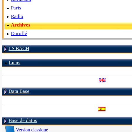
Paris
Radio
Archives
Duruflé
J S BACH
Liens
Data Base
Base de datos
Version classique