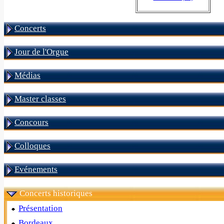
Concerts
Jour de l'Orgue
Médias
Master classes
Concours
Colloques
Evénements
Concerts historiques
Présentation
Bordeaux