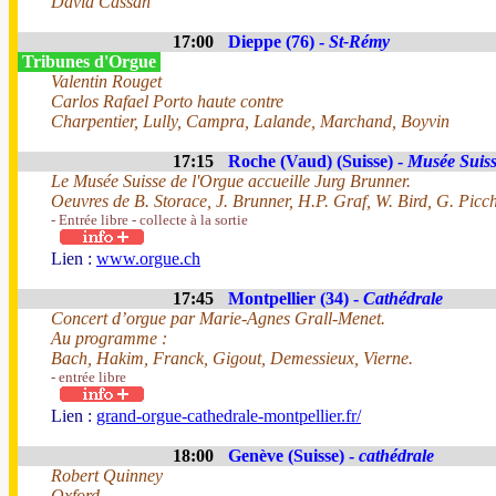
David Cassan
17:00
Dieppe (76) -
St-Rémy
Tribunes d'Orgue
Valentin Rouget
Carlos Rafael Porto haute contre
Charpentier, Lully, Campra, Lalande, Marchand, Boyvin
17:15
Roche (Vaud) (Suisse) -
Musée Suiss
Le Musée Suisse de l'Orgue accueille Jurg Brunner.
Oeuvres de B. Storace, J. Brunner, H.P. Graf, W. Bird, G. Picc
- Entrée libre - collecte à la sortie
Lien :
www.orgue.ch
17:45
Montpellier (34) -
Cathédrale
Concert d’orgue par Marie-Agnes Grall-Menet.
Au programme :
Bach, Hakim, Franck, Gigout, Demessieux, Vierne.
- entrée libre
Lien :
grand-orgue-cathedrale-montpellier.fr/
18:00
Genève (Suisse) -
cathédrale
Robert Quinney
Oxford