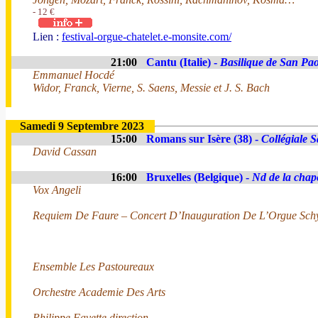
- 12 €
Lien :
festival-orgue-chatelet.e-monsite.com/
21:00
Cantu (Italie) -
Basilique de San Pa
Emmanuel Hocdé
Widor, Franck, Vierne, S. Saens, Messie et J. S. Bach
Samedi 9 Septembre 2023
15:00
Romans sur Isère (38) -
Collégiale 
David Cassan
16:00
Bruxelles (Belgique) -
Nd de la chap
Vox Angeli
Requiem De Faure – Concert D’Inauguration De L’Orgue Schy
Ensemble Les Pastoureaux
Orchestre Academie Des Arts
Philippe Favette direction