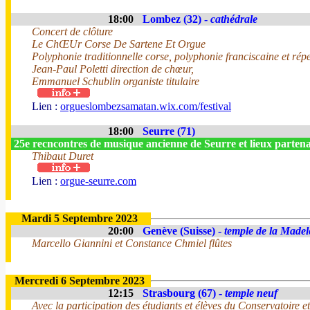
18:00
Lombez (32) -
cathédrale
Concert de clôture
Le ChŒUr Corse De Sartene Et Orgue
Polyphonie traditionnelle corse, polyphonie franciscaine et répe
Jean-Paul Poletti direction de chœur,
Emmanuel Schublin organiste titulaire
Lien :
orgueslombezsamatan.wix.com/festival
18:00
Seurre (71)
25e recncontres de musique ancienne de Seurre et lieux parten
Thibaut Duret
Lien :
orgue-seurre.com
Mardi 5 Septembre 2023
20:00
Genève (Suisse) -
temple de la Madel
Marcello Giannini et Constance Chmiel flûtes
Mercredi 6 Septembre 2023
12:15
Strasbourg (67) -
temple neuf
Avec la participation des étudiants et élèves du Conservatoire 