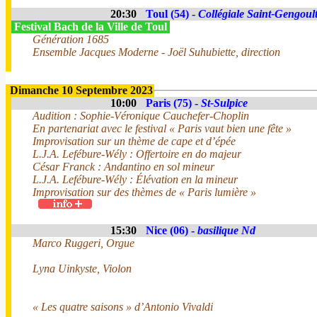
20:30
Toul (54) -
Collégiale Saint-Gengoul
Festival Bach de la Ville de Toul
Génération 1685
Ensemble Jacques Moderne - Joël Suhubiette, direction
Dimanche 10 Septembre 2023
10:00
Paris (75) -
St-Sulpice
Audition : Sophie-Véronique Cauchefer-Choplin
En partenariat avec le festival « Paris vaut bien une fête »
Improvisation sur un thème de cape et d’épée
L.J.A. Lefébure-Wély : Offertoire en do majeur
César Franck : Andantino en sol mineur
L.J.A. Lefébure-Wély : Élévation en la mineur
Improvisation sur des thèmes de « Paris lumière »
15:30
Nice (06) -
basilique Nd
Marco Ruggeri, Orgue
Lyna Uinkyste, Violon
« Les quatre saisons » d’Antonio Vivaldi