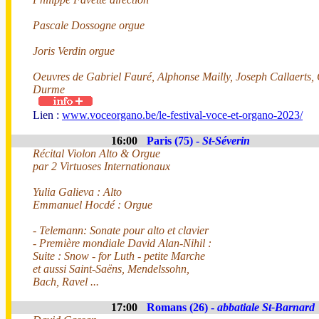
Pascale Dossogne orgue
Joris Verdin orgue
Oeuvres de Gabriel Fauré, Alphonse Mailly, Joseph Callaerts
Durme
Lien :
www.voceorgano.be/le-festival-voce-et-organo-2023/
16:00
Paris (75) -
St-Séverin
Récital Violon Alto & Orgue
par 2 Virtuoses Internationaux
Yulia Galieva : Alto
Emmanuel Hocdé : Orgue
- Telemann: Sonate pour alto et clavier
- Première mondiale David Alan-Nihil :
Suite : Snow - for Luth - petite Marche
et aussi Saint-Saëns, Mendelssohn,
Bach, Ravel ...
17:00
Romans (26) -
abbatiale St-Barnard