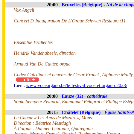
20:00
Bruxelles (Belgique) -
Nd de la chap
Vox Angeli
Concert D’Inauguration De L’Orgue Schyven Restaure (1)
Ensemble Psallentes
Hendrik Vandenabeele, direction
Arnaud Van De Cauter, orgue
Codex Calixtinus et oeuvres de Cesar Franck, Alphonse Mailly
Lien :
www.voceorgano.be/le-festival-voce-et-organo-2023/
20:00
Eauze (32) -
cathédrale
Sonia Sempere Pelaprat, Emmanuel Pélaprat et Philippe Estèp
20:15
Châtelet (Belgique) -
Église Saints-P
Le Chœur « Les Amis de Mozart », Mons
Direction : Béatrice Mestdagh
À l’orgue : Damien Leurquin, Quaregnon
Jongen, Mozart, Franck, Rossini, Rachmaninov, Kosma…