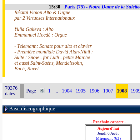
15:30
Paris (75) -
Notre Dame de la Salett
Récital Violon Alto & Orgue
par 2 Virtuoses Internationaux
Yulia Galieva : Alto
Emmanuel Hocdé : Orgue
- Telemann: Sonate pour alto et clavier
- Première mondiale David Alan-Nihil :
Suite : Snow - for Luth - petite Marche
et aussi Saint-Saëns, Mendelssohn,
Bach, Ravel ...
70376
Page
1
...
1904
1905
1906
1907
1908
190
dates
Base discographique
- Prochain concert -
Aujourd'hui
Jeudi 6 Août
Miremont (63)