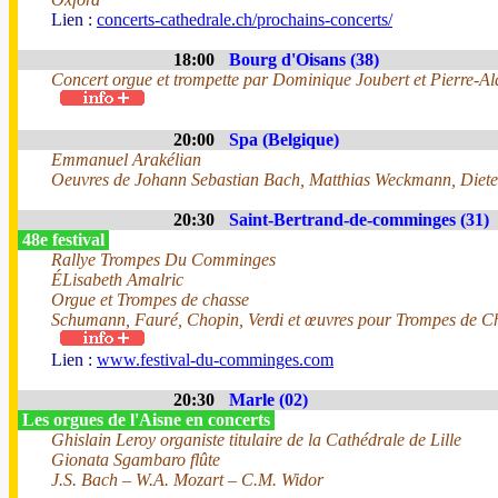
Lien :
concerts-cathedrale.ch/prochains-concerts/
18:00
Bourg d'Oisans (38)
Concert orgue et trompette par Dominique Joubert et Pierre-Ala
20:00
Spa (Belgique)
Emmanuel Arakélian
Oeuvres de Johann Sebastian Bach, Matthias Weckmann, Dieter
20:30
Saint-Bertrand-de-comminges (31)
48e festival
Rallye Trompes Du Comminges
ÉLisabeth Amalric
Orgue et Trompes de chasse
Schumann, Fauré, Chopin, Verdi et œuvres pour Trompes de C
Lien :
www.festival-du-comminges.com
20:30
Marle (02)
Les orgues de l'Aisne en concerts
Ghislain Leroy organiste titulaire de la Cathédrale de Lille
Gionata Sgambaro flûte
J.S. Bach – W.A. Mozart – C.M. Widor