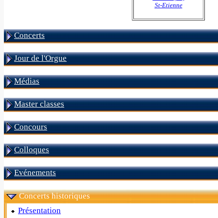
St-Etienne
Concerts
Jour de l'Orgue
Médias
Master classes
Concours
Colloques
Evénements
Concerts historiques
Présentation