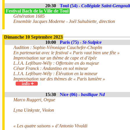
20:30
Toul (54) -
Collégiale Saint-Gengoul
Festival Bach de la Ville de Toul
Génération 1685
Ensemble Jacques Moderne - Joël Suhubiette, direction
Dimanche 10 Septembre 2023
10:00
Paris (75) -
St-Sulpice
Audition : Sophie-Véronique Cauchefer-Choplin
En partenariat avec le festival « Paris vaut bien une fête »
Improvisation sur un thème de cape et d’épée
L.J.A. Lefébure-Wély : Offertoire en do majeur
César Franck : Andantino en sol mineur
L.J.A. Lefébure-Wély : Élévation en la mineur
Improvisation sur des thèmes de « Paris lumière »
15:30
Nice (06) -
basilique Nd
Marco Ruggeri, Orgue
Lyna Uinkyste, Violon
« Les quatre saisons » d’Antonio Vivaldi