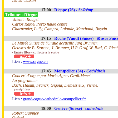
David Cassan
17:00
Dieppe (76) -
St-Rémy
Tribunes d'Orgue
Valentin Rouget
Carlos Rafael Porto haute contre
Charpentier, Lully, Campra, Lalande, Marchand, Boyvin
17:15
Roche (Vaud) (Suisse) -
Musée Suiss
Le Musée Suisse de l'Orgue accueille Jurg Brunner.
Oeuvres de B. Storace, J. Brunner, H.P. Graf, W. Bird, G. Picc
- Entrée libre - collecte à la sortie
Lien :
www.orgue.ch
17:45
Montpellier (34) -
Cathédrale
Concert d’orgue par Marie-Agnes Grall-Menet.
Au programme :
Bach, Hakim, Franck, Gigout, Demessieux, Vierne.
- entrée libre
Lien :
grand-orgue-cathedrale-montpellier.fr/
18:00
Genève (Suisse) -
cathédrale
Robert Quinney
Oxford