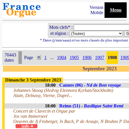
Version
Menu
Mobile
Mots clefs* :
et région :
* Dates (j/mm/aaaa) et/ou mots classés du plus importan
70443
Page
1
...
1904
1905
1906
1907
1908
190
dates
Septembre 2023
Dimanche 3 Septembre 2023
18:00
Cannes (06) -
Nd de Bon voyage
Johannes Skoog (Hedvig Eleonora Kyrkan/Stockholm)
Alain, Debussy, Vierne, Dupré...
18:00
Reims (51) -
Basilique Saint Remi
Concert de Clavecin et Orgue par
Jos van Immerseel
Oeuvres de Jj Froberger, Js Bach, P de Araujo, N Bruhns P 