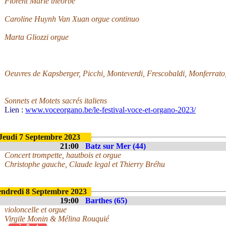
Florent Marie théorbe
Caroline Huynh Van Xuan orgue continuo
Marta Gliozzi orgue
Oeuvres de Kapsberger, Picchi, Monteverdi, Frescobaldi, Monferrato,
Sonnets et Motets sacrés italiens
Lien :
www.voceorgano.be/le-festival-voce-et-organo-2023/
Jeudi 7 Septembre 2023
21:00
Batz sur Mer (44)
Concert trompette, hautbois et orgue
Christophe gauche, Claude legal et Thierry Bréhu
ndredi 8 Septembre 2023
19:00
Barthes (65)
violoncelle et orgue
Virgile Monin & Mélina Rouquié