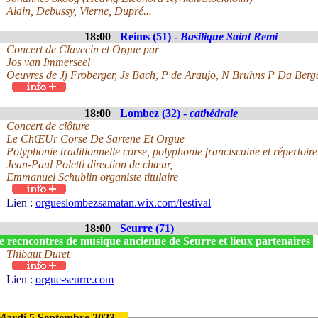
Alain, Debussy, Vierne, Dupré...
18:00
Reims (51) -
Basilique Saint Remi
Concert de Clavecin et Orgue par
Jos van Immerseel
Oeuvres de Jj Froberger, Js Bach, P de Araujo, N Bruhns P Da Ber
18:00
Lombez (32) -
cathédrale
Concert de clôture
Le ChŒUr Corse De Sartene Et Orgue
Polyphonie traditionnelle corse, polyphonie franciscaine et répertoire
Jean-Paul Poletti direction de chœur,
Emmanuel Schublin organiste titulaire
Lien :
orgueslombezsamatan.wix.com/festival
18:00
Seurre (71)
 recncontres de musique ancienne de Seurre et lieux partenaires
Thibaut Duret
Lien :
orgue-seurre.com
Mardi 5 Septembre 2023