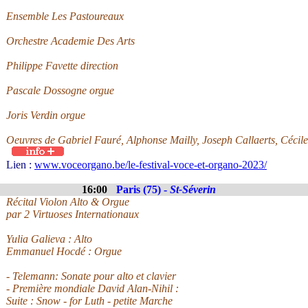
Ensemble Les Pastoureaux
Orchestre Academie Des Arts
Philippe Favette direction
Pascale Dossogne orgue
Joris Verdin orgue
Oeuvres de Gabriel Fauré, Alphonse Mailly, Joseph Callaerts, Céc
Lien :
www.voceorgano.be/le-festival-voce-et-organo-2023/
16:00
Paris (75) -
St-Séverin
Récital Violon Alto & Orgue
par 2 Virtuoses Internationaux
Yulia Galieva : Alto
Emmanuel Hocdé : Orgue
- Telemann: Sonate pour alto et clavier
- Première mondiale David Alan-Nihil :
Suite : Snow - for Luth - petite Marche