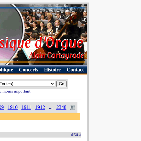
phique
Concerts
Histoire
Contact
au moins important
09
1910
1911
1912
...
2348
(57211)