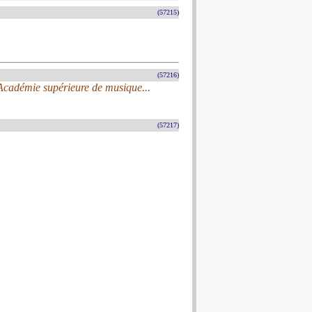
(57215)
(57216)
l’Académie supérieure de musique...
(57217)