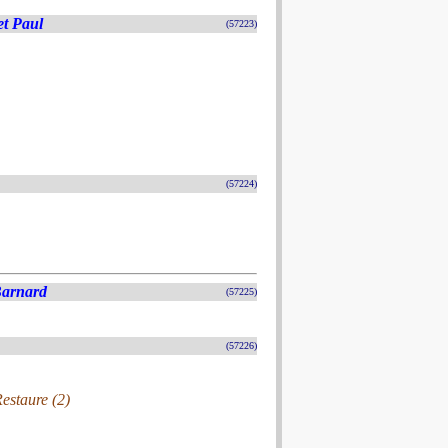
et Paul
(57223)
(57224)
Barnard
(57225)
(57226)
estaure (2)