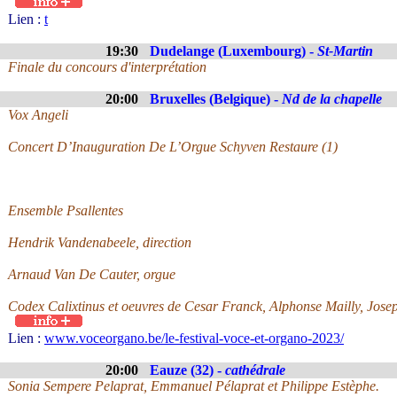
Lien :
t
19:30
Dudelange (Luxembourg) -
St-Martin
Finale du concours d'interprétation
20:00
Bruxelles (Belgique) -
Nd de la chapelle
Vox Angeli
Concert D’Inauguration De L’Orgue Schyven Restaure (1)
Ensemble Psallentes
Hendrik Vandenabeele, direction
Arnaud Van De Cauter, orgue
Codex Calixtinus et oeuvres de Cesar Franck, Alphonse Mailly, Jos
Lien :
www.voceorgano.be/le-festival-voce-et-organo-2023/
20:00
Eauze (32) -
cathédrale
Sonia Sempere Pelaprat, Emmanuel Pélaprat et Philippe Estèphe.