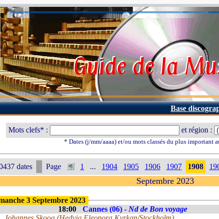
Base discogra
Mots clefs* :
et région :
* Dates (j/mm/aaaa) et/ou mots classés du plus important 
0437 dates
Page
1
...
1904
1905
1906
1907
1908
19
Septembre 2023
manche 3 Septembre 2023
18:00
Cannes (06) -
Nd de Bon voyage
Johannes Skoog (Hedvig Eleonora Kyrkan/Stockholm)