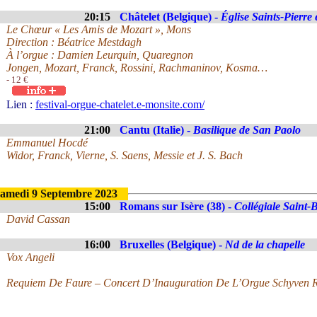
20:15
Châtelet (Belgique) -
Église Saints-Pierre 
Le Chœur « Les Amis de Mozart », Mons
Direction : Béatrice Mestdagh
À l’orgue : Damien Leurquin, Quaregnon
Jongen, Mozart, Franck, Rossini, Rachmaninov, Kosma…
- 12 €
Lien :
festival-orgue-chatelet.e-monsite.com/
21:00
Cantu (Italie) -
Basilique de San Paolo
Emmanuel Hocdé
Widor, Franck, Vierne, S. Saens, Messie et J. S. Bach
amedi 9 Septembre 2023
15:00
Romans sur Isère (38) -
Collégiale Saint-
David Cassan
16:00
Bruxelles (Belgique) -
Nd de la chapelle
Vox Angeli
Requiem De Faure – Concert D’Inauguration De L’Orgue Schyven R