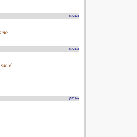
(57212)
gamo
(57213)
 sacré
(57214)