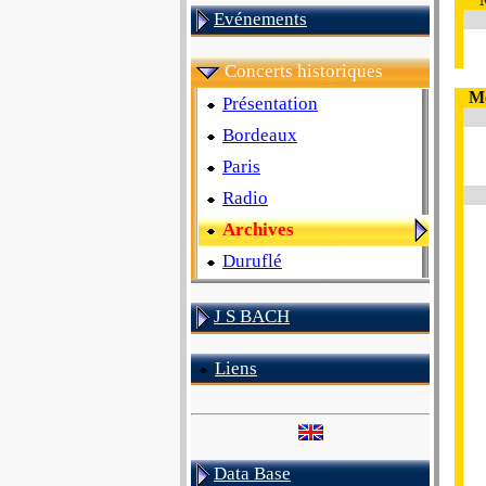
Evénements
Concerts historiques
Me
Présentation
Bordeaux
Paris
Radio
Archives
Duruflé
J S BACH
Liens
Data Base