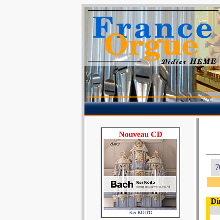
Nouveau CD
7
Di
Kei KOÏTO