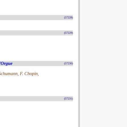
(57228)
(57229)
l'Orgue
(57230)
. Schumann, F. Chopin,
(57231)