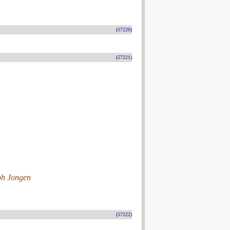
(57220)
(57221)
eph Jongen
(57222)