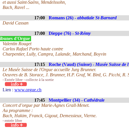
et aussi Saint-Saëns, Mendelssohn,
Bach, Ravel ...
17:00
Romans (26) -
abbatiale St-Barnard
David Cassan
17:00
Dieppe (76) -
St-Rémy
ibunes d'Orgue
Valentin Rouget
Carlos Rafael Porto haute contre
Charpentier, Lully, Campra, Lalande, Marchand, Boyvin
17:15
Roche (Vaud) (Suisse) -
Musée Suisse de 
Le Musée Suisse de l'Orgue accueille Jurg Brunner.
Oeuvres de B. Storace, J. Brunner, H.P. Graf, W. Bird, G. Picchi, R
- Entrée libre - collecte à la sortie
Lien :
www.orgue.ch
17:45
Montpellier (34) -
Cathédrale
Concert d’orgue par Marie-Agnes Grall-Menet.
Au programme :
Bach, Hakim, Franck, Gigout, Demessieux, Vierne.
- entrée libre