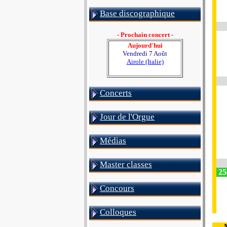
Base discographique
- Prochain concert -
Aujourd'hui
Vendredi 7 Août
Airole (Italie)
Concerts
Jour de l'Orgue
Médias
Master classes
25e
Concours
Colloques